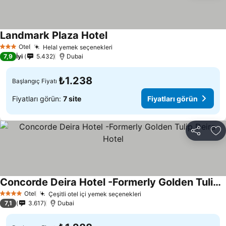
Landmark Plaza Hotel
Fiyatları görün
Otel
Helal yemek seçenekleri
Fiyatları görün
3 Yıldız
7,9
İyi
5.432
Dubai
₺1.238
Başlangıç Fiyatı
Fiyatları görün:
7 site
Fiyatları görün
Paylaş
Fa
Concorde Deira Hotel -Formerly Golden Tulip Deira Hotel
Fiyatları görün
Otel
Çeşitli otel içi yemek seçenekleri
Fiyatları görün
4 Yıldız
7,1
3.617
Dubai