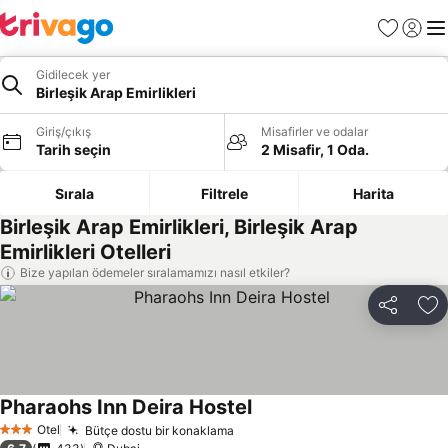
Favoriler
Giriş y
Me
Gidilecek yer
Birleşik Arap Emirlikleri
Giriş/çıkış
Misafirler ve odalar
Tarih seçin
2 Misafir, 1 Oda.
Sırala
Filtrele
Harita
Birleşik Arap Emirlikleri, Birleşik Arap
Emirlikleri Otelleri
Bize yapılan ödemeler sıralamamızı nasıl etkiler?
Paylaş
Fa
Pharaohs Inn Deira Hostel
Fiyatları görün
Otel
Bütçe dostu bir konaklama
Fiyatları görün
3 Yıldız