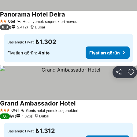
Panorama Hotel Deira
Fiyatları görün
Otel
Helal yemek seçenekleri mevcut
Fiyatları görün
2 Yıldız
6,8
2.412
Dubai
₺1.302
Başlangıç Fiyatı
Fiyatları görün:
4 site
Fiyatları görün
Paylaş
Fa
Grand Ambassador Hotel
Fiyatları görün
Otel
Geniş helal yemek seçenekleri
Fiyatları görün
3 Yıldız
7,8
İyi
1.826
Dubai
₺1.312
Başlangıç Fiyatı