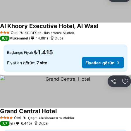
Al Khoory Executive Hotel, Al Wasl
Fiyatları görün
Otel
SPICES'ta Uluslararası Mutfak
Fiyatları görün
3 Yıldız
8,9
Mükemmel
14.881
Dubai
₺1.415
Başlangıç Fiyatı
Fiyatları görün:
7 site
Fiyatları görün
Paylaş
Fa
Grand Central Hotel
Fiyatları görün
Otel
Çeşitli uluslararası mutfaklar
Fiyatları görün
4 Yıldız
7,7
İyi
6.445
Dubai