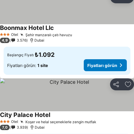
Paylaş
Fa
Boonmax Hotel Llc
Fiyatları görün
Otel
Şehir manzaralı çatı havuzu
Fiyatları görün
3 Yıldız
4,9
3.576
Dubai
₺1.092
Başlangıç Fiyatı
Fiyatları görün:
1 site
Fiyatları görün
Paylaş
Fa
City Palace Hotel
Fiyatları görün
Otel
Koşer ve helal seçeneklerle zengin mutfak
Fiyatları görün
3 Yıldız
7,0
3.939
Dubai