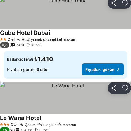
Paylaş
Fa
Cube Hotel Dubai
Fiyatları görün
Otel
Helal yemek seçenekleri mevcut
Fiyatları görün
2 Yıldız
6,8
546
Dubai
₺1.410
Başlangıç Fiyatı
Fiyatları görün:
3 site
Fiyatları görün
Paylaş
Fa
Le Wana Hotel
Fiyatları görün
Otel
Çok mutfaklı açık büfe restoran
Fiyatları görün
3 Yıldız
7,5
İyi
3.493
Dubai