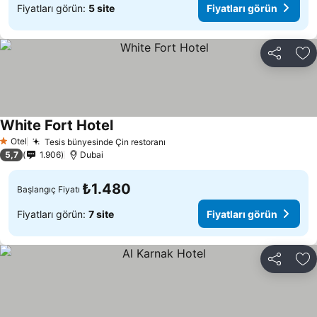
Fiyatları görün:
5 site
Fiyatları görün
Paylaş
Fa
White Fort Hotel
Fiyatları görün
Otel
Tesis bünyesinde Çin restoranı
Fiyatları görün
1 Yıldız
5,7
1.906
Dubai
₺1.480
Başlangıç Fiyatı
Fiyatları görün:
7 site
Fiyatları görün
Paylaş
Fa