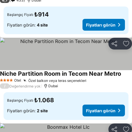
6,7
433
Dubai
₺914
Başlangıç Fiyatı
Fiyatları görün:
4 site
Fiyatları görün
Paylaş
Fa
Niche Partition Room in Tecom Near Metro
Fiyat
Otel
Özel balkon veya teras seçenekleri
Fiyatları görün
4 Yıldız
/
Dubai
Değerlendirme yok
₺1.068
Başlangıç Fiyatı
Fiyatları görün:
2 site
Fiyatları görün