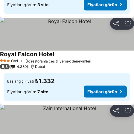
Fiyatları görün:
3 site
Fiyatları görün
Paylaş
Fa
Royal Falcon Hotel
Fiyatları görün
Otel
Üç restoranla çeşitli yemek deneyimleri
Fiyatları görün
3 Yıldız
5,8
4.380
Dubai
₺1.332
Başlangıç Fiyatı
Fiyatları görün:
7 site
Fiyatları görün
Paylaş
Fa