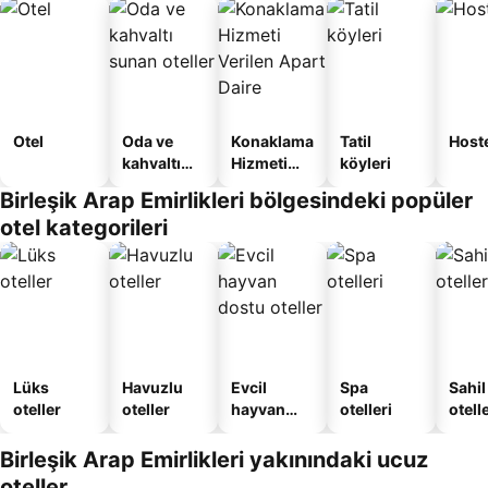
Otel
Oda ve
Konaklama
Tatil
Host
kahvaltı
Hizmeti
köyleri
sunan
Verilen
Birleşik Arap Emirlikleri bölgesindeki popüler
oteller
Apart
otel kategorileri
Daire
Lüks
Havuzlu
Evcil
Spa
Sahil
oteller
oteller
hayvan
otelleri
otelle
dostu
oteller
Birleşik Arap Emirlikleri yakınındaki ucuz
oteller