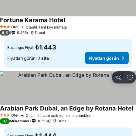
Fortune Karama Hotel
Fiyatları görün
Otel
Otantik Hint kıyı mutfağı
Fiyatları görün
3 Yıldız
6,5
5.455
Dubai
₺1.443
Başlangıç Fiyatı
Fiyatları görün:
7 site
Fiyatları görün
Paylaş
Fa
Arabian Park Dubai, an Edge by Rotana Hotel
F
Otel
Çeşitli 24 saat açık yemek seçenekleri
Fiyatları görün
3 Yıldız
9,1
Mükemmel
18.504
Dubai
₺1.444
Başlangıç Fiyatı