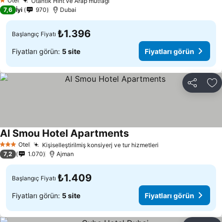
Otel
Otantik Hint ve Arap mutfağı
Fiyatları görün
1 Yıldız
7,6
İyi
970
Dubai
₺1.396
Başlangıç Fiyatı
Fiyatları görün:
5 site
Fiyatları görün
Paylaş
Fa
Al Smou Hotel Apartments
Fiyatları görün
Otel
Kişiselleştirilmiş konsiyerj ve tur hizmetleri
Fiyatları görün
3 Yıldız
7,2
1.070
Ajman
₺1.409
Başlangıç Fiyatı
Fiyatları görün:
5 site
Fiyatları görün