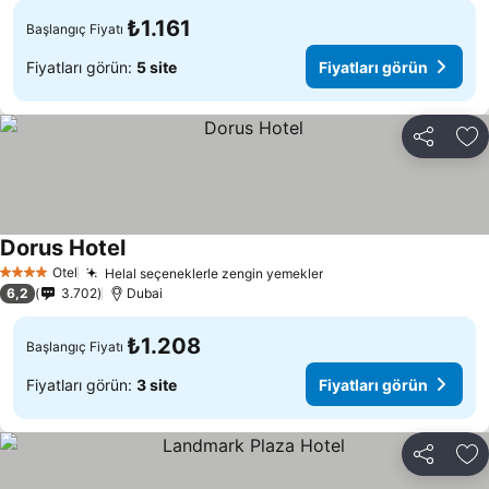
₺1.161
Başlangıç Fiyatı
Fiyatları görün:
5 site
Fiyatları görün
Paylaş
Fa
Dorus Hotel
Fiyatları görün
Otel
Helal seçeneklerle zengin yemekler
Fiyatları görün
4 Yıldız
6,2
3.702
Dubai
₺1.208
Başlangıç Fiyatı
Fiyatları görün:
3 site
Fiyatları görün
Paylaş
Fa