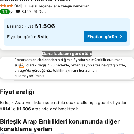
Fiyatları görün
Otel
Helal seçeneklerle zengin yemekler
Fiyatları görün
4 Yıldız
7,7
İyi
3.199
Dubai
₺1.506
Başlangıç Fiyatı
Fiyatları görün:
5 site
Fiyatları görün
Daha fazlasını görüntüle
Rezervasyon sitelerinden aldığımız fiyatlar ve müsaitlik durumları
sürekli olarak değişir. Bu nedenle, rezervasyon sitesine gittiğinizde,
trivago'da gördüğünüz teklifin aynısını her zaman
bulamayabilirsiniz.
Fiyat aralığı
Birleşik Arap Emirlikleri şehrindeki ucuz oteller için gecelik fiyatlar
‎₺914
ile
‎₺1.506
arasında değişmektedir.
Birleşik Arap Emirlikleri konumunda diğer
konaklama yerleri