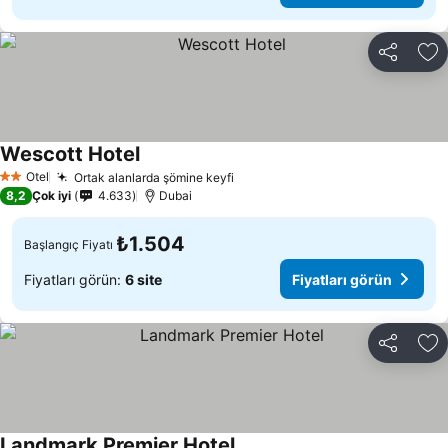
Paylaş
Fa
Wescott Hotel
Fiyatları görün
Otel
Ortak alanlarda şömine keyfi
Fiyatları görün
2 Yıldız
8,2
Çok iyi
4.633
Dubai
₺1.504
Başlangıç Fiyatı
Fiyatları görün:
6 site
Fiyatları görün
Paylaş
Fa
Landmark Premier Hotel