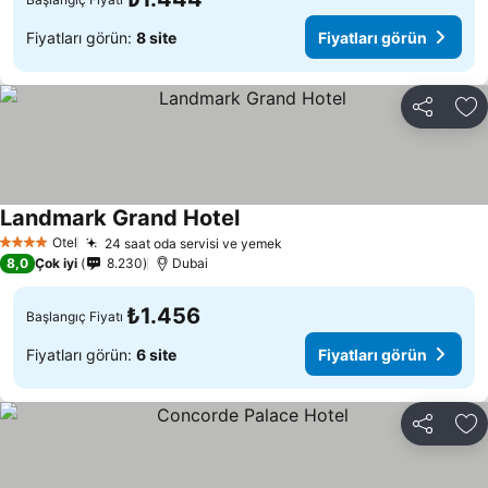
Fiyatları görün:
8 site
Fiyatları görün
Paylaş
Fa
Landmark Grand Hotel
Fiyatları görün
Otel
24 saat oda servisi ve yemek
Fiyatları görün
4 Yıldız
8,0
Çok iyi
8.230
Dubai
₺1.456
Başlangıç Fiyatı
Fiyatları görün:
6 site
Fiyatları görün
Paylaş
Fa