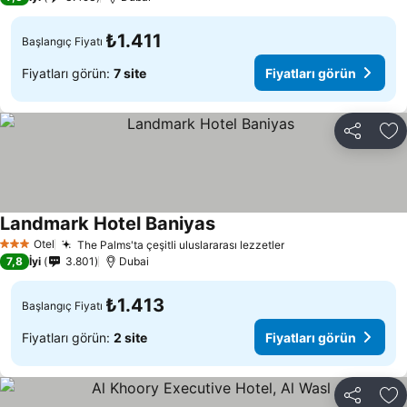
₺1.411
Başlangıç Fiyatı
Fiyatları görün:
7 site
Fiyatları görün
Paylaş
Fa
Landmark Hotel Baniyas
Fiyatları görün
Otel
The Palms'ta çeşitli uluslararası lezzetler
Fiyatları görün
3 Yıldız
7,8
İyi
3.801
Dubai
₺1.413
Başlangıç Fiyatı
Fiyatları görün:
2 site
Fiyatları görün
Paylaş
Fa