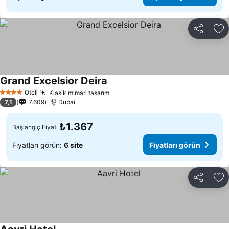
Paylaş
Fa
Grand Excelsior Deira
Fiyatları görün
Otel
Klasik mimari tasarım
Fiyatları görün
4 Yıldız
7,1
7.609
Dubai
₺1.367
Başlangıç Fiyatı
Fiyatları görün:
6 site
Fiyatları görün
Paylaş
Fa