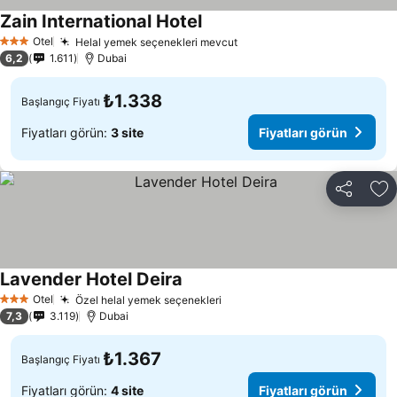
Zain International Hotel
Fiyatları görün
Otel
Helal yemek seçenekleri mevcut
Fiyatları görün
3 Yıldız
6,2
1.611
Dubai
₺1.338
Başlangıç Fiyatı
Fiyatları görün:
3 site
Fiyatları görün
Paylaş
Fa
Lavender Hotel Deira
Fiyatları görün
Otel
Özel helal yemek seçenekleri
Fiyatları görün
3 Yıldız
7,3
3.119
Dubai
₺1.367
Başlangıç Fiyatı
Fiyatları görün:
4 site
Fiyatları görün