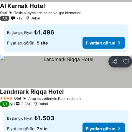
Al Karnak Hotel
Fiyatları görün
Otel
Tesis bünyesinde salon ve spa hizmetleri
Fiyatları görün
7,3
712
Dubai
₺1.496
Başlangıç Fiyatı
Fiyatları görün:
5 site
Fiyatları görün
Paylaş
Fa
Landmark Riqqa Hotel
Fiyatları görün
Otel
Arap lezzetleriyle Palm restoran
Fiyatları görün
4 Yıldız
7,7
İyi
3.861
Dubai
₺1.503
Başlangıç Fiyatı
Fiyatları görün:
7 site
Fiyatları görün