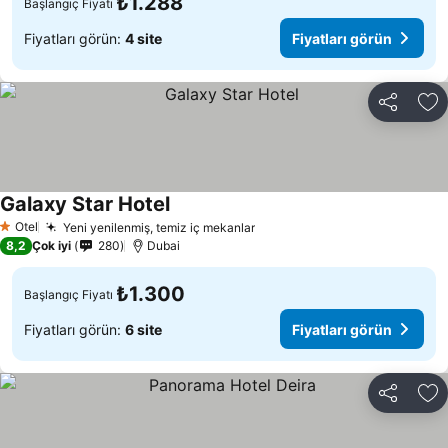
₺1.288
Başlangıç Fiyatı
Fiyatları görün:
4 site
Fiyatları görün
Paylaş
Fa
Galaxy Star Hotel
Fiyatları görün
Otel
Yeni yenilenmiş, temiz iç mekanlar
Fiyatları görün
1 Yıldız
8,2
Çok iyi
280
Dubai
₺1.300
Başlangıç Fiyatı
Fiyatları görün:
6 site
Fiyatları görün
Paylaş
Fa