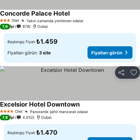
Concorde Palace Hotel
Fiyatları görün
Otel
Yakın zamanda yenilenen odalar
Fiyatları görün
3 Yıldız
7,6
İyi
878
Dubai
₺1.459
Başlangıç Fiyatı
Fiyatları görün:
3 site
Fiyatları görün
Paylaş
Fa
Excelsior Hotel Downtown
Fiyatları görün
Otel
Panoramik şehir manzaralı odalar
Fiyatları görün
4 Yıldız
7,8
İyi
4.052
Dubai
₺1.470
Başlangıç Fiyatı