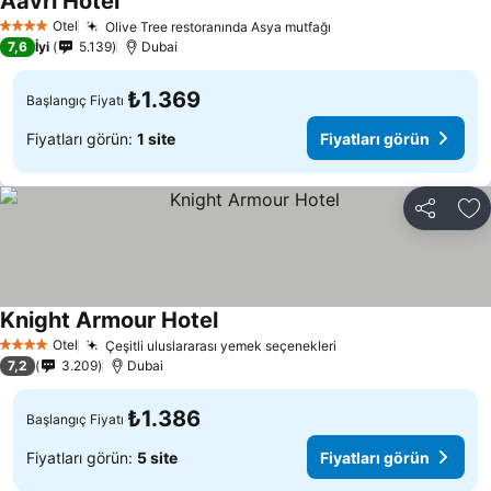
Aavri Hotel
Fiyatları görün
Otel
Olive Tree restoranında Asya mutfağı
Fiyatları görün
4 Yıldız
7,6
İyi
5.139
Dubai
₺1.369
Başlangıç Fiyatı
Fiyatları görün:
1 site
Fiyatları görün
Paylaş
Fa
Knight Armour Hotel
Fiyatları görün
Otel
Çeşitli uluslararası yemek seçenekleri
Fiyatları görün
4 Yıldız
7,2
3.209
Dubai
₺1.386
Başlangıç Fiyatı
Fiyatları görün:
5 site
Fiyatları görün