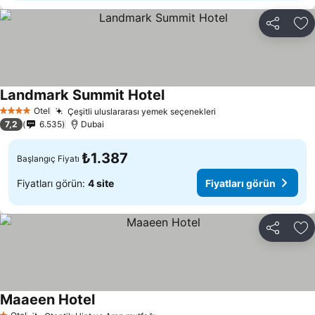
Paylaş
Fa
Landmark Summit Hotel
Fiyatları görün
Otel
Çeşitli uluslararası yemek seçenekleri
Fiyatları görün
4 Yıldız
7,2
6.535
Dubai
₺1.387
Başlangıç Fiyatı
Fiyatları görün:
4 site
Fiyatları görün
Paylaş
Fa
Maaeen Hotel
Fiyatları görün