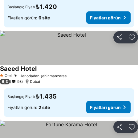
₺1.420
Başlangıç Fiyatı
Fiyatları görün:
6 site
Fiyatları görün
Paylaş
Fa
Saeed Hotel
Fiyatları görün
Otel
Her odadan şehir manzarası
Fiyatları görün
1 Yıldız
6,3
98
Dubai
₺1.435
Başlangıç Fiyatı
Fiyatları görün:
2 site
Fiyatları görün
Paylaş
Fa