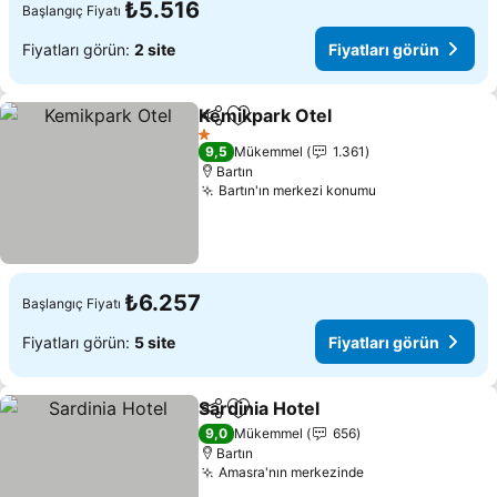
₺5.516
Başlangıç Fiyatı
Fiyatları görün:
2 site
Fiyatları görün
Kemikpark Otel
Paylaş
Favorilerime ekle
Fiyatları g
1 Yıldız
9,5
Mükemmel
1.361
Bartın
Bartın'ın merkezi konumu
Fiyatları görün
₺6.257
Başlangıç Fiyatı
Fiyatları görün:
5 site
Fiyatları görün
Sardinia Hotel
Paylaş
Favorilerime ekle
Fiyatları gör
9,0
Mükemmel
656
Bartın
Amasra'nın merkezinde
Fiyatları görün