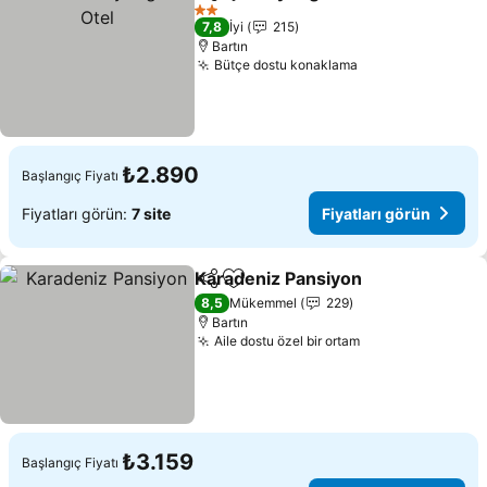
Paylaş
Favorilerime ekle
Fiya
2 Yıldız
7,8
İyi
215
Bartın
Bütçe dostu konaklama
Fiyatları görün
₺2.890
Başlangıç Fiyatı
Fiyatları görün:
7 site
Fiyatları görün
Karadeniz Pansiyon
Paylaş
Favorilerime ekle
Fiyatla
8,5
Mükemmel
229
Bartın
Aile dostu özel bir ortam
Fiyatları görün
₺3.159
Başlangıç Fiyatı