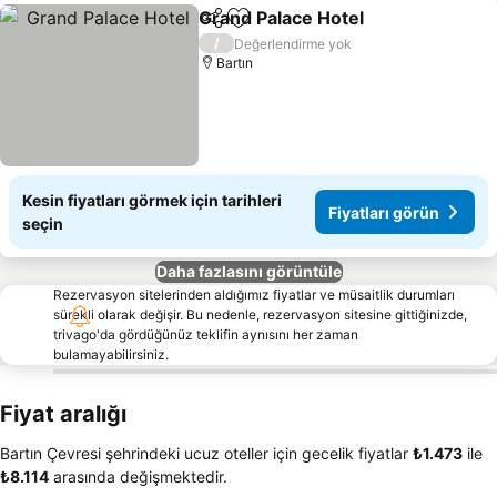
Grand Palace Hotel
Paylaş
Favorilerime ekle
Fiyatla
/
Değerlendirme yok
Bartın
Kesin fiyatları görmek için tarihleri
Fiyatları görün
seçin
Daha fazlasını görüntüle
Rezervasyon sitelerinden aldığımız fiyatlar ve müsaitlik durumları
sürekli olarak değişir. Bu nedenle, rezervasyon sitesine gittiğinizde,
trivago'da gördüğünüz teklifin aynısını her zaman
bulamayabilirsiniz.
Fiyat aralığı
Bartın Çevresi şehrindeki ucuz oteller için gecelik fiyatlar
‎₺1.473
ile
‎₺8.114
arasında değişmektedir.