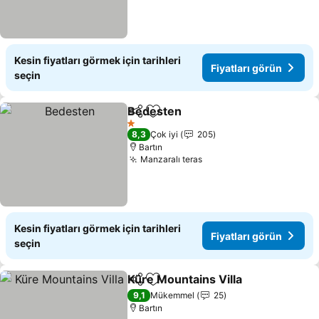
Kesin fiyatları görmek için tarihleri
Fiyatları görün
seçin
Bedesten
Paylaş
Favorilerime ekle
Fiyatları görün
1 Yıldız
8,3
Çok iyi
205
Bartın
Manzaralı teras
Fiyatları görün
Kesin fiyatları görmek için tarihleri
Fiyatları görün
seçin
Küre Mountains Villa
Paylaş
Favorilerime ekle
Fiyatl
9,1
Mükemmel
25
Bartın