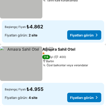
Tarihi kale konaklaması
Fiyatları görün
₺4.862
Başlangıç Fiyatı
Fiyatları görün:
2 site
Fiyatları görün
Amasra Sahil Otel
Paylaş
Favorilerime ekle
Fiyatları
1 Yıldız
7,5
İyi
400
Bartın
Özel balkonlar veya verandalar
Fiyatları 
₺4.955
Başlangıç Fiyatı
Fiyatları görün:
4 site
Fiyatları görün