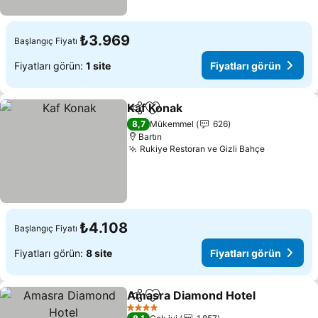
₺3.969
Başlangıç Fiyatı
Fiyatları görün:
1 site
Fiyatları görün
Kaf Konak
Paylaş
Favorilerime ekle
Fiyatları görün
8,7
Mükemmel
626
Bartın
Rukiye Restoran ve Gizli Bahçe
Fiyatları 
₺4.108
Başlangıç Fiyatı
Fiyatları görün:
8 site
Fiyatları görün
Amasra Diamond Hotel
Paylaş
Favorilerime ekle
Fiy
4 Yıldız