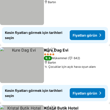
Bartın
Kesin fiyatları görmek için tarihleri
Fiyatları görün
seçin
Kure Dag Evi
Paylaş
Favorilerime ekle
Fiyatları görü
4 Yıldız
9,3
Mükemmel
642
Bartın
Çocuklar için açık hava oyun alanı
Fiyatlar
Kesin fiyatları görmek için tarihleri
Fiyatları görün
seçin
Kristal Butik Hotel