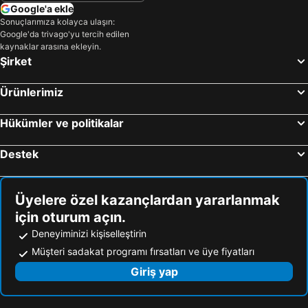
Bogazici Otel
Bedesten
Google'a ekle
Kemikzade Konagi
Frau Guler Boutique Hotel
Sonuçlarımıza kolayca ulaşın:
Google'da trivago'yu tercih edilen
Kaf Konak
Kum Pansiyon
kaynaklar arasına ekleyin.
Şirket
Sadef Akkonak
Hasan Bey Konağı
Ege Suit Otel
Kure Dag Evi
Ürünlerimiz
NEW WORLD OTEL
Günter Seher
Sabah Yildizi Pansiyon
Hotel Inkum Terrace
Hükümler ve politikalar
DIAMOND KORU HOTEL
Küre Mountains Villa
Destek
Grand Palace Hotel
Gunter Seher Otel
Seventyfour Hotel
Fethibey Otel
Üyelere özel kazançlardan yararlanmak
için oturum açın.
Deneyiminizi kişiselleştirin
Müşteri sadakat programı fırsatları ve üye fiyatları
Giriş yap