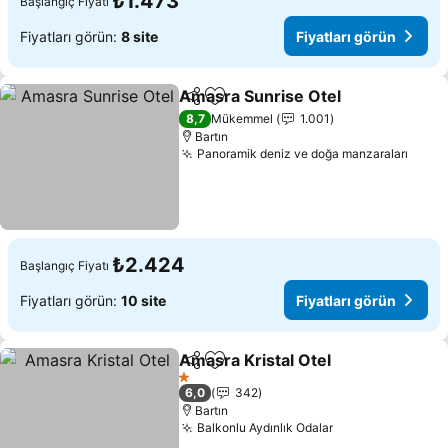
₺1.473
Başlangıç Fiyatı
Fiyatları görün:
8 site
Fiyatları görün
Amasra Sunrise Otel
Paylaş
Favorilerime ekle
Fiyatl
8,7
Mükemmel
1.001
Bartın
Panoramik deniz ve doğa manzaraları
Fiyat
₺2.424
Başlangıç Fiyatı
Fiyatları görün:
10 site
Fiyatları görün
Amasra Kristal Otel
Paylaş
Favorilerime ekle
Fiyatla
1 Yıldız
6,0
342
Bartın
Balkonlu Aydınlık Odalar
Fiyatları görün