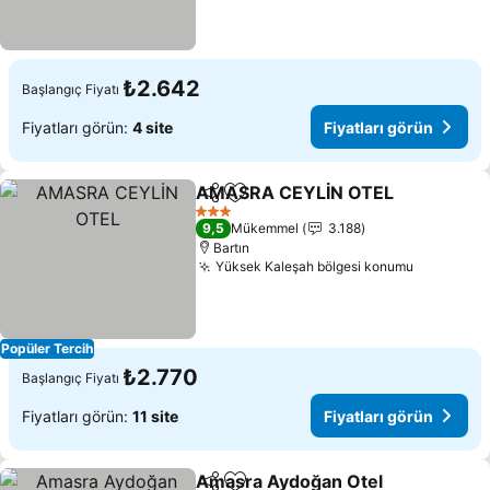
₺2.642
Başlangıç Fiyatı
Fiyatları görün:
4 site
Fiyatları görün
AMASRA CEYLİN OTEL
Paylaş
Favorilerime ekle
Fiy
3 Yıldız
9,5
Mükemmel
3.188
Bartın
Yüksek Kaleşah bölgesi konumu
Fiyatları
Popüler Tercih
₺2.770
Başlangıç Fiyatı
Fiyatları görün:
11 site
Fiyatları görün
Amasra Aydoğan Otel