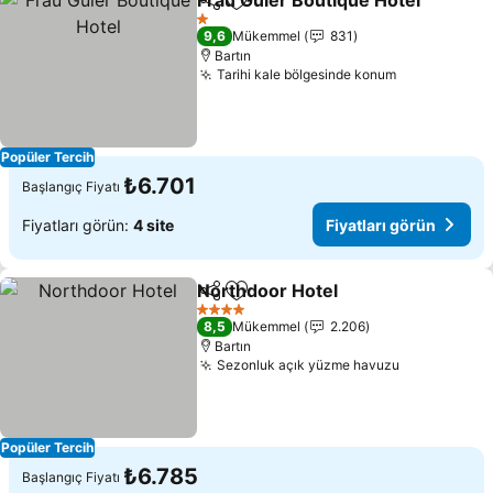
Frau Guler Boutique Hotel
Paylaş
Favorilerime ekle
1 Yıldız
9,6
Mükemmel
831
Bartın
Tarihi kale bölgesinde konum
Fiyatları gö
Popüler Tercih
₺6.701
Başlangıç Fiyatı
Fiyatları görün:
4 site
Fiyatları görün
Northdoor Hotel
Paylaş
Favorilerime ekle
Fiyatları 
4 Yıldız
8,5
Mükemmel
2.206
Bartın
Sezonluk açık yüzme havuzu
Fiyatları g
Popüler Tercih
₺6.785
Başlangıç Fiyatı