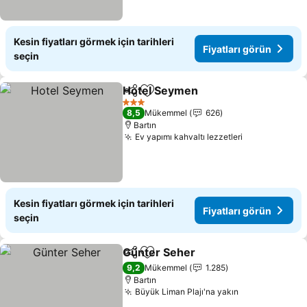
Kesin fiyatları görmek için tarihleri
Fiyatları görün
seçin
Hotel Seymen
Paylaş
Favorilerime ekle
Fiyatları gör
3 Yıldız
8,5
Mükemmel
626
Bartın
Ev yapımı kahvaltı lezzetleri
Fiyatları gör
Kesin fiyatları görmek için tarihleri
Fiyatları görün
seçin
Günter Seher
Paylaş
Favorilerime ekle
Fiyatları gör
9,2
Mükemmel
1.285
Bartın
Büyük Liman Plajı'na yakın
Fiyatları gör