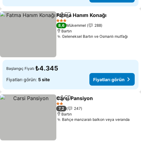
Fatma Hanım Konağı
Paylaş
Favorilerime ekle
Fiyatl
3 Yıldız
8,6
Mükemmel
288
Bartın
Geleneksel Bartın ve Osmanlı mutfağı
Fiyat
₺4.345
Başlangıç Fiyatı
Fiyatları görün:
5 site
Fiyatları görün
Carsi Pansiyon
Paylaş
Favorilerime ekle
Fiyatları gö
2 Yıldız
7,2
247
Bartın
Bahçe manzaralı balkon veya veranda
Fiyat