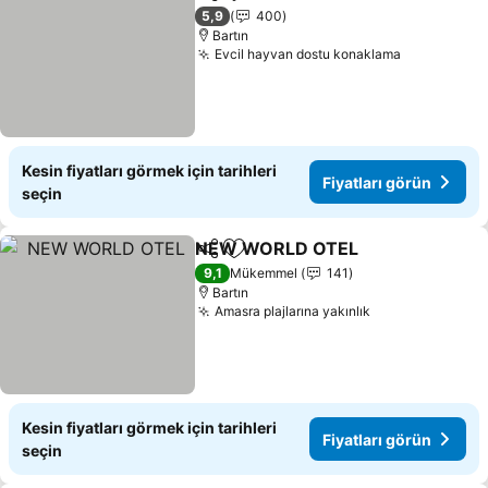
Paylaş
Favorilerime ekle
Fiyatları
5,9
400
Bartın
Evcil hayvan dostu konaklama
Fiyatları g
Kesin fiyatları görmek için tarihleri
Fiyatları görün
seçin
NEW WORLD OTEL
Paylaş
Favorilerime ekle
Fiyatla
9,1
Mükemmel
141
Bartın
Amasra plajlarına yakınlık
Fiyatları görü
Kesin fiyatları görmek için tarihleri
Fiyatları görün
seçin