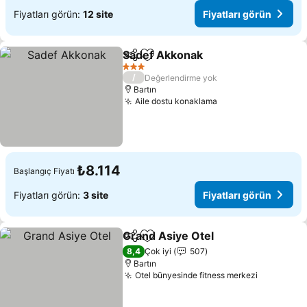
Fiyatları görün:
12 site
Fiyatları görün
Sadef Akkonak
Paylaş
Favorilerime ekle
Fiyatları gö
3 Yıldız
/
Değerlendirme yok
Bartın
Aile dostu konaklama
Fiyatları görün
₺8.114
Başlangıç Fiyatı
Fiyatları görün:
3 site
Fiyatları görün
Grand Asiye Otel
Paylaş
Favorilerime ekle
Fiyatları 
8,4
Çok iyi
507
Bartın
Otel bünyesinde fitness merkezi
Fiyatları 