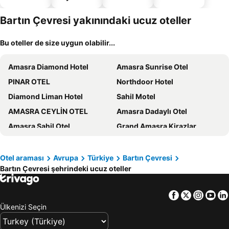
dostu
oteller
Bartın Çevresi yakınındaki ucuz oteller
Bu oteller de size uygun olabilir...
Amasra Diamond Hotel
Amasra Sunrise Otel
PINAR OTEL
Northdoor Hotel
Diamond Liman Hotel
Sahil Motel
AMASRA CEYLİN OTEL
Amasra Dadaylı Otel
Amasra Sahil Otel
Grand Amasra Kirazlar
Fatma Hanım Konağı
Sardinia Hotel
Cesmi Cakraz
Carsi Pansiyon
Otel araması
Avrupa
Türkiye
Bartın Çevresi
Bartın Çevresi şehrindeki ucuz oteller
Karadeniz Pansiyon
Isikaltin Hotel
Kristal Butik Hotel
Amasra Kristal Otel
Facebook
Twitter
Insta
Yo
Kemikpark Otel
Hotel Seymen
Ülkenizi Seçin
Grand Asiye Otel
Amasra Aydoğan Otel