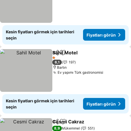
Kesin fiyatları görmek için tarihleri
Fiyatları görün
seçin
Sahil Motel
Paylaş
Favorilerime ekle
Fiyatları görün
1 Yıldız
6,1
197
Bartın
Ev yapımı Türk gastronomisi
Fiyatları gör
Kesin fiyatları görmek için tarihleri
Fiyatları görün
seçin
Cesmi Cakraz
Paylaş
Favorilerime ekle
Fiyatları gör
8,9
Mükemmel
551