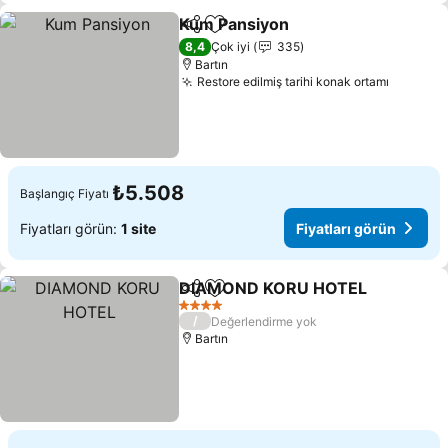
Kum Pansiyon
Paylaş
Favorilerime ekle
Fiyatları gör
8,4
Çok iyi
335
Bartın
Restore edilmiş tarihi konak ortamı
Fiyatlar
₺5.508
Başlangıç Fiyatı
Fiyatları görün:
1 site
Fiyatları görün
DIAMOND KORU HOTEL
Paylaş
Favorilerime ekle
Fi
4 Yıldız
/
Değerlendirme yok
Bartın