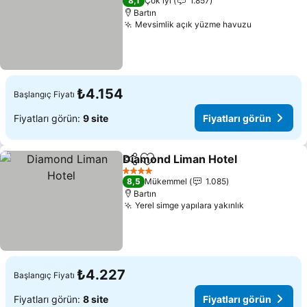
8,1
Çok iyi
1.857
Bartın
Mevsimlik açık yüzme havuzu
Fiyatları g
₺4.154
Başlangıç Fiyatı
Fiyatları görün:
9 site
Fiyatları görün
Diamond Liman Hotel
Paylaş
Favorilerime ekle
Fiyat
4 Yıldız
8,5
Mükemmel
1.085
Bartın
Yerel simge yapılara yakınlık
Fiyatları gö
₺4.227
Başlangıç Fiyatı
Fiyatları görün:
8 site
Fiyatları görün