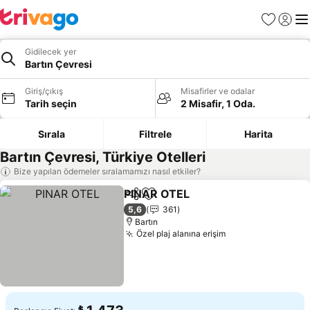
Favoriler
Giriş y
Me
Gidilecek yer
Bartın Çevresi
Giriş/çıkış
Misafirler ve odalar
Tarih seçin
2 Misafir, 1 Oda.
Sırala
Filtrele
Harita
Bartın Çevresi, Türkiye Otelleri
Bize yapılan ödemeler sıralamamızı nasıl etkiler?
PINAR OTEL
Paylaş
Favorilerime ekle
Fiyatları görün
5,6
361
Bartın
Özel plaj alanına erişim
Fiyatları görün