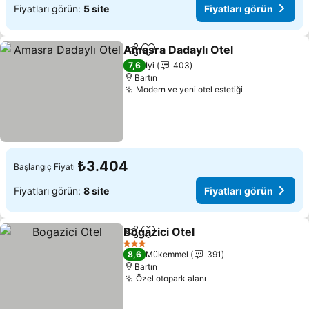
Fiyatları görün:
5 site
Fiyatları görün
Amasra Dadaylı Otel
Paylaş
Favorilerime ekle
Fiyatl
7,6
İyi
403
Bartın
Modern ve yeni otel estetiği
Fiyatları gör
₺3.404
Başlangıç Fiyatı
Fiyatları görün:
8 site
Fiyatları görün
Bogazici Otel
Paylaş
Favorilerime ekle
Fiyatları görü
3 Yıldız
8,6
Mükemmel
391
Bartın
Özel otopark alanı
Fiyatları görün