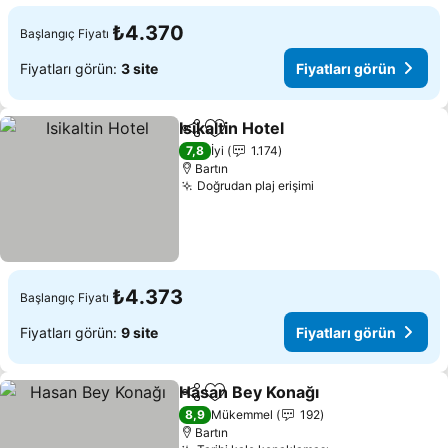
₺4.370
Başlangıç Fiyatı
Fiyatları görün:
3 site
Fiyatları görün
Isikaltin Hotel
Paylaş
Favorilerime ekle
Fiyatları gör
7,8
İyi
1.174
Bartın
Doğrudan plaj erişimi
Fiyatları görün
₺4.373
Başlangıç Fiyatı
Fiyatları görün:
9 site
Fiyatları görün
Hasan Bey Konağı
Paylaş
Favorilerime ekle
Fiyatları
8,9
Mükemmel
192
Bartın