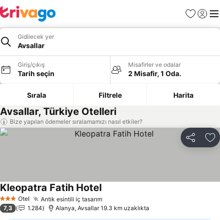
Favoriler
Giriş y
Me
Gidilecek yer
Avsallar
Giriş/çıkış
Misafirler ve odalar
Tarih seçin
2 Misafir, 1 Oda.
Sırala
Filtrele
Harita
Avsallar, Türkiye Otelleri
Bize yapılan ödemeler sıralamamızı nasıl etkiler?
Paylaş
Fa
Kleopatra Fatih Hotel
Fiyatları görün
Otel
Antik esintili iç tasarım
Fiyatları görün
3 Yıldız
7,3
1.284
Alanya, Avsallar 19.3 km uzaklıkta