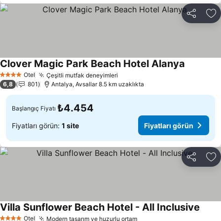
Paylaş
Fa
Clover Magic Park Beach Hotel Alanya
Fiyatları 
Otel
Çeşitli mutfak deneyimleri
Fiyatları görün
4 Yıldız
6,8
801
Antalya, Avsallar 8.5 km uzaklıkta
₺4.454
Başlangıç Fiyatı
Fiyatları görün:
1 site
Fiyatları görün
Paylaş
Fa
Villa Sunflower Beach Hotel - All Inclusive
Fiyatl
Otel
Modern tasarım ve huzurlu ortam
Fiyatları görün