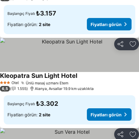
₺3.157
Başlangıç Fiyatı
Fiyatları görün:
2 site
Fiyatları görün
Paylaş
Fa
Kleopatra Sun Light Hotel
Fiyatları görün
Otel
Ünlü masaj uzmanı Etem
Fiyatları görün
3 Yıldız
6,5
1.555
Alanya, Avsallar 19.9 km uzaklıkta
₺3.302
Başlangıç Fiyatı
Fiyatları görün:
2 site
Fiyatları görün
Paylaş
Fa