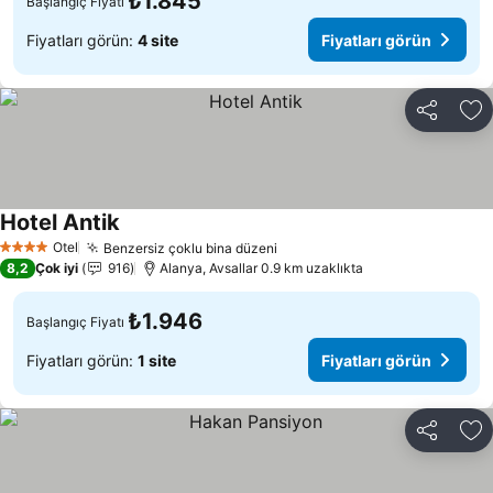
₺1.845
Başlangıç Fiyatı
Fiyatları görün:
4 site
Fiyatları görün
Paylaş
Fa
Hotel Antik
Fiyatları görün
Otel
Benzersiz çoklu bina düzeni
Fiyatları görün
4 Yıldız
8,2
Çok iyi
916
Alanya, Avsallar 0.9 km uzaklıkta
₺1.946
Başlangıç Fiyatı
Fiyatları görün:
1 site
Fiyatları görün
Paylaş
Fa