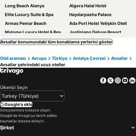
Long Beach Alanya
Algora Halal Hotel
Elite Luxury Suite & Spa
Haydarpasha Palace
Armas Pemar Beach
Ada Port Hotel Yetişkin Oteli
Mylome Luxury Hotel & Resort
Justiniano Deluxe Resort
Kleopatra Dreams Beach Hotel
Wome Prime Hotel - Halal All Inclusive
Avsallar konumundaki tüm konaklama yerlerini göster
AQI Pegasos Resort
Eftalia Ocean
Otel araması
Avrupa
Türkiye
Antalya Çevresi
Avsallar
Senza The Inn Resort & Spa
Arycanda Kirman Premium
Avsallar şehrindeki ucuz oteller
Blue Star Hotel
Noxinn Deluxe Hotel
Senza Garden Holiday Club
Q Premium Resort
Facebook
Twitter
Insta
Yo
Hedef Resort
Club Aqua Plaza
Ülkenizi Seçin
Throne Beach Resort & Spa
Granada Luxury Beach
Miarosa İncekum Beach
Club Mermaid Village
Google'a ekle
Sonuçlarımıza kolayca ulaşın:
Alarcha Hotels & Resort - All Inclusive
Sea Star Hotel - All Inclusive
Google'da trivago'yu tercih edilen
Mysea Hotels Incekum
A Good Life Utopia Family Resort
kaynaklar arasına ekleyin.
Şirket
AQI Pegasos Club
Hedef Beach & Spa