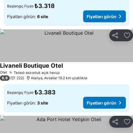
₺3.318
Başlangıç Fiyatı
Fiyatları görün:
6 site
Fiyatları görün
Paylaş
Fa
Livaneli Boutique Otel
Fiyatları görün
Otel
Teraslı sezonluk açık havuz
Fiyatları görün
6,9
222
Alanya, Avsallar 19.2 km uzaklıkta
₺3.383
Başlangıç Fiyatı
Fiyatları görün:
3 site
Fiyatları görün
Paylaş
Fa