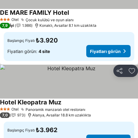
DE MARE FAMILY Hotel
Fiyatları görün
Otel
Çocuk kulübü ve oyun alanı
Fiyatları görün
3 Yıldız
7,9
İyi
1.986
Konaklı, Avsallar 8.1 km uzaklıkta
₺3.920
Başlangıç Fiyatı
Fiyatları görün:
4 site
Fiyatları görün
Paylaş
Fa
Hotel Kleopatra Muz
Fiyatları görün
Otel
Panoramik manzaralı otel restoranı
Fiyatları görün
3 Yıldız
7,0
973
Alanya, Avsallar 18.8 km uzaklıkta
₺3.962
Başlangıç Fiyatı