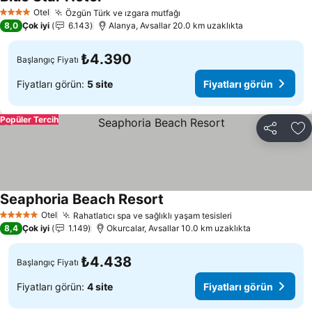
Fiyatları görün
Otel
Özgün Türk ve ızgara mutfağı
Fiyatları görün
4 Yıldız
8,0
Çok iyi
6.143
Alanya, Avsallar 20.0 km uzaklıkta
₺4.390
Başlangıç Fiyatı
Fiyatları görün:
5 site
Fiyatları görün
Popüler Tercih
Paylaş
Fa
Seaphoria Beach Resort
Fiyatları görün
Otel
Rahatlatıcı spa ve sağlıklı yaşam tesisleri
Fiyatları görün
5 Yıldız
8,4
Çok iyi
1.149
Okurcalar, Avsallar 10.0 km uzaklıkta
₺4.438
Başlangıç Fiyatı
Fiyatları görün:
4 site
Fiyatları görün