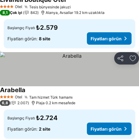
Fiyatları görün
Otel
Tesis bünyesinde jakuzi
Fiyatları görün
4 Yıldız
8,1
Çok iyi
842
Alanya, Avsallar 19.2 km uzaklıkta
₺2.579
Başlangıç Fiyatı
Fiyatları görün:
8 site
Fiyatları görün
Paylaş
Fa
Arabella
Fiyatları görün
Otel
Tam hizmet Türk hamamı
Fiyatları görün
4 Yıldız
6,8
2.007
Plaja 0.2 km mesafede
₺2.724
Başlangıç Fiyatı
Fiyatları görün:
2 site
Fiyatları görün