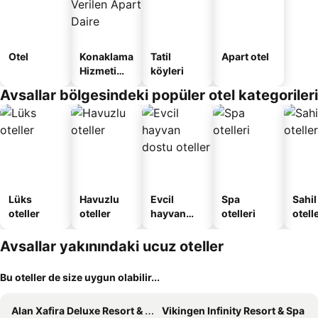
Otel
Konaklama
Tatil
Apart otel
Hizmeti
köyleri
Verilen
Avsallar bölgesindeki popüler otel kategorileri
Apart
Daire
Lüks
Havuzlu
Evcil
Spa
Sahil
oteller
oteller
hayvan
otelleri
otelle
dostu
oteller
Avsallar yakınındaki ucuz oteller
Bu oteller de size uygun olabilir...
Alan Xafira Deluxe Resort & Spa-ULTRA ALL INCLUSIVE
Vikingen Infinity Resort & Spa