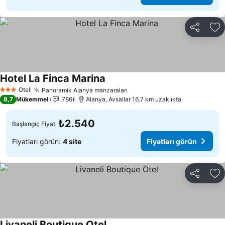
Paylaş
Fa
Hotel La Finca Marina
Fiyatları görün
Otel
Panoramik Alanya manzaraları
Fiyatları görün
3 Yıldız
8,7
Mükemmel
786
Alanya, Avsallar 16.7 km uzaklıkta
₺2.540
Başlangıç Fiyatı
Fiyatları görün:
4 site
Fiyatları görün
Paylaş
Fa
Livaneli Boutique Otel