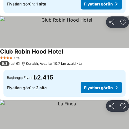
Fiyatları görün:
1 site
Fiyatları görün
Paylaş
Fa
Club Robin Hood Hotel
Fiyatları görün
Otel
4 Yıldız
6,3
6
Konaklı, Avsallar 10.7 km uzaklıkta
₺2.415
Başlangıç Fiyatı
Fiyatları görün:
2 site
Fiyatları görün
Paylaş
Fa