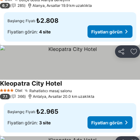
Fiyatları görün
1 Yıldız
6,7
285
Alanya, Avsallar 19.9 km uzaklıkta
₺2.808
Başlangıç Fiyatı
Fiyatları görün:
4 site
Fiyatları görün
Paylaş
Fa
Kleopatra City Hotel
Fiyatları görün
Otel
Rahatlatıcı masaj salonu
Fiyatları görün
4 Yıldız
7,1
366
Antalya, Avsallar 20.0 km uzaklıkta
₺2.965
Başlangıç Fiyatı
Fiyatları görün:
3 site
Fiyatları görün