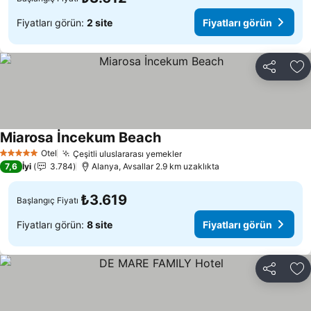
Fiyatları görün:
2 site
Fiyatları görün
Paylaş
Fa
Miarosa İncekum Beach
Fiyatları görün
Otel
Çeşitli uluslararası yemekler
Fiyatları görün
5 Yıldız
7,6
İyi
3.784
Alanya, Avsallar 2.9 km uzaklıkta
₺3.619
Başlangıç Fiyatı
Fiyatları görün:
8 site
Fiyatları görün
Paylaş
Fa