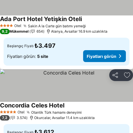
Ada Port Hotel Yetişkin Oteli
Fiyatları görün
Otel
Sakin A la Carte gün batımı yemeği
Fiyatları görün
4 Yıldız
9,2
Mükemmel
654
Alanya, Avsallar 16.9 km uzaklıkta
₺3.497
Başlangıç Fiyatı
Fiyatları görün:
5 site
Fiyatları görün
Paylaş
Fa
Concordia Celes Hotel
Fiyatları görün
Otel
Otantik Türk hamamı deneyimi
Fiyatları görün
5 Yıldız
7,2
3.574
Okurcalar, Avsallar 11.4 km uzaklıkta
₺3.612
Başlangıç Fiyatı