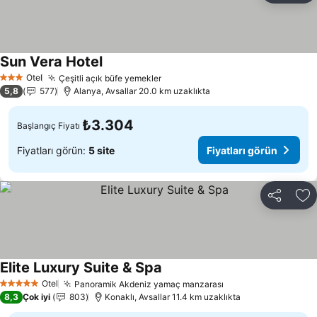
Sun Vera Hotel
Fiyatları görün
Otel
Çeşitli açık büfe yemekler
Fiyatları görün
3 Yıldız
5,8
577
Alanya, Avsallar 20.0 km uzaklıkta
₺3.304
Başlangıç Fiyatı
Fiyatları görün:
5 site
Fiyatları görün
Paylaş
Fa
Elite Luxury Suite & Spa
Fiyatları görün
Otel
Panoramik Akdeniz yamaç manzarası
Fiyatları görün
5 Yıldız
8,3
Çok iyi
803
Konaklı, Avsallar 11.4 km uzaklıkta