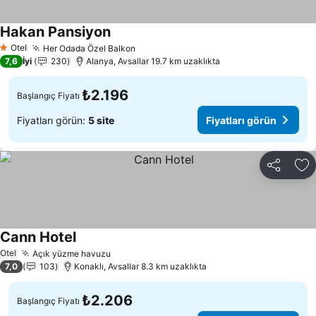
Hakan Pansiyon
Fiyatları görün
Otel
Her Odada Özel Balkon
Fiyatları görün
1 Yıldız
7,6
İyi
230
Alanya, Avsallar 19.7 km uzaklıkta
₺2.196
Başlangıç Fiyatı
Fiyatları görün:
5 site
Fiyatları görün
Paylaş
Fa
Cann Hotel
Fiyatları görün
Otel
Açık yüzme havuzu
Fiyatları görün
7,0
103
Konaklı, Avsallar 8.3 km uzaklıkta
₺2.206
Başlangıç Fiyatı