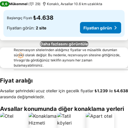
4 Yıldız
8,6
Mükemmel
29
Konaklı, Avsallar 10.6 km uzaklıkta
₺4.638
Başlangıç Fiyatı
Fiyatları görün:
2 site
Fiyatları görün
Daha fazlasını görüntüle
Rezervasyon sitelerinden aldığımız fiyatlar ve müsaitlik durumları
sürekli olarak değişir. Bu nedenle, rezervasyon sitesine gittiğinizde,
trivago'da gördüğünüz teklifin aynısını her zaman
bulamayabilirsiniz.
Fiyat aralığı
Avsallar şehrindeki ucuz oteller için gecelik fiyatlar
‎₺1.239
ile
‎₺4.638
arasında değişmektedir.
Avsallar konumunda diğer konaklama yerleri