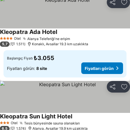
Paylaş
Fa
Kleopatra Ada Hotel
Fiyatları görün
Otel
Alanya Teleferiği'ne erişim
Fiyatları görün
4 Yıldız
5,7
1.511
Konaklı, Avsallar 19.3 km uzaklıkta
₺3.055
Başlangıç Fiyatı
Fiyatları görün:
8 site
Fiyatları görün
Paylaş
Fa
Kleopatra Sun Light Hotel
Fiyatları görün
Otel
Tesis bünyesinde sauna olanakları
Fiyatları görün
3 Yıldız
6,5
1.574
Alanya, Avsallar 19.9 km uzaklıkta