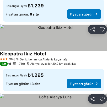
₺1.239
Başlangıç Fiyatı
Fiyatları görün:
6 site
Fiyatları görün
Paylaş
Fa
Kleopatra Ikiz Hotel
Fiyatları görün
Otel
Deniz kenarında Akdeniz kaçamağı
Fiyatları görün
3 Yıldız
7,9
İyi
1.719
Alanya, Avsallar 20.0 km uzaklıkta
₺1.295
Başlangıç Fiyatı
Fiyatları görün:
13 site
Fiyatları görün
Paylaş
Fa