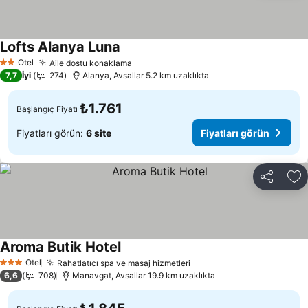
Lofts Alanya Luna
Fiyatları görün
Otel
Aile dostu konaklama
Fiyatları görün
2 Yıldız
7,7
İyi
274
Alanya, Avsallar 5.2 km uzaklıkta
₺1.761
Başlangıç Fiyatı
Fiyatları görün:
6 site
Fiyatları görün
Paylaş
Fa
Aroma Butik Hotel
Fiyatları görün
Otel
Rahatlatıcı spa ve masaj hizmetleri
Fiyatları görün
3 Yıldız
6,6
708
Manavgat, Avsallar 19.9 km uzaklıkta