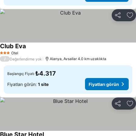
Paylaş
Fa
Club Eva
Fiyatları görün
Otel
3 Yıldız
/
Alanya, Avsallar 4.0 km uzaklıkta
Değerlendirme yok
₺4.317
Başlangıç Fiyatı
Fiyatları görün:
1 site
Fiyatları görün
Paylaş
Fa
Blue Star Hotel