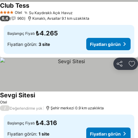
Club Tess
Fiyatları görün
Otel
Su Kaydıraklı Açık Havuz
Fiyatları görün
4 Yıldız
6,4
960
Konaklı, Avsallar 9.1 km uzaklıkta
₺4.265
Başlangıç Fiyatı
Fiyatları görün:
3 site
Fiyatları görün
Paylaş
Fa
Sevgi Sitesi
Fiyatları görün
Otel
/
Şehir merkezi 0.9 km uzaklıkta
Değerlendirme yok
₺4.316
Başlangıç Fiyatı
Fiyatları görün:
1 site
Fiyatları görün