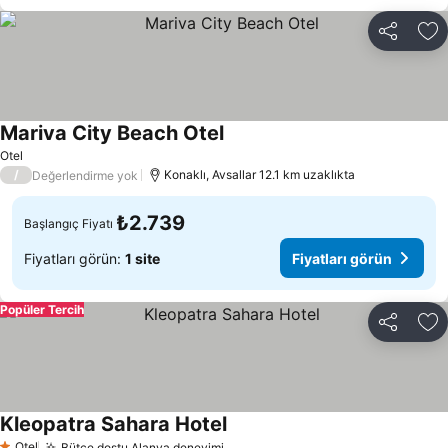
Paylaş
Fa
Mariva City Beach Otel
Fiyatları görün
Otel
/
Konaklı, Avsallar 12.1 km uzaklıkta
Değerlendirme yok
₺2.739
Başlangıç Fiyatı
Fiyatları görün:
1 site
Fiyatları görün
Popüler Tercih
Paylaş
Fa
Kleopatra Sahara Hotel
Fiyatları görün
Otel
Bütçe dostu Alanya deneyimi