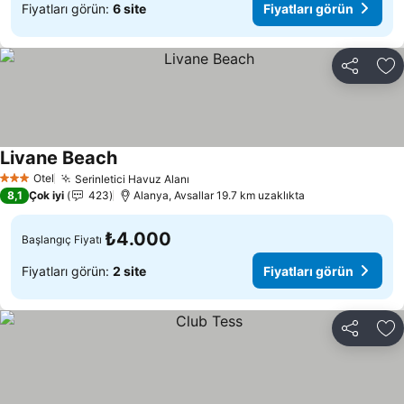
Fiyatları görün:
6 site
Fiyatları görün
Paylaş
Fa
Livane Beach
Fiyatları görün
Otel
Serinletici Havuz Alanı
Fiyatları görün
3 Yıldız
8,1
Çok iyi
423
Alanya, Avsallar 19.7 km uzaklıkta
₺4.000
Başlangıç Fiyatı
Fiyatları görün:
2 site
Fiyatları görün
Paylaş
Fa