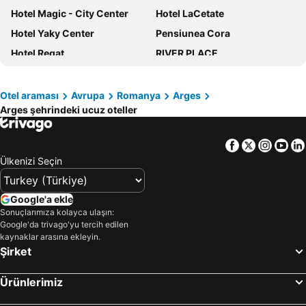
Hotel Magic - City Center
Hotel LaCetate
Hotel Yaky Center
Pensiunea Cora
Hotel Regat
RIVER PLACE
Hotel Magic GT Trivale
Hotel Grandis Apulum
Hotel Duet
Hotel Subcarpati
Otel araması
Avrupa
Romanya
Arges
Arges şehrindeki ucuz oteller
La Strada Boutique Villa
Hotel Valea cu Pesti
Flamingo Hotel
Spell Hotels
Facebook
Twitter
Insta
Yo
Sierra
Casa Maria Arges
Ülkenizi Seçin
Splendor Bratianu
Pensiunea Longocampo
Google'a ekle
Sonuçlarımıza kolayca ulaşın:
Google'da trivago'yu tercih edilen
kaynaklar arasına ekleyin.
Şirket
Ürünlerimiz