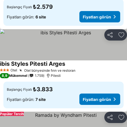
₺2.579
Başlangıç Fiyatı
Fiyatları görün:
6 site
Fiyatları görün
Paylaş
Fa
ibis Styles Pitesti Arges
Fiyatları görün
Otel
Otel bünyesinde fırın ve restoran
Fiyatları görün
3 Yıldız
8,9
Mükemmel
1.759
Pitesti
₺3.833
Başlangıç Fiyatı
Fiyatları görün:
7 site
Fiyatları görün
Popüler Tercih
Paylaş
Fa