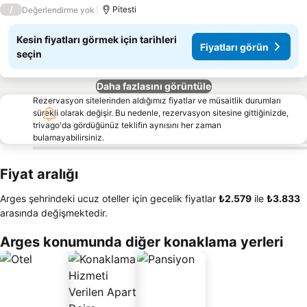
3 Yıldız
/
Pitesti
Değerlendirme yok
Kesin fiyatları görmek için tarihleri
Fiyatları görün
seçin
Daha fazlasını görüntüle
Rezervasyon sitelerinden aldığımız fiyatlar ve müsaitlik durumları
sürekli olarak değişir. Bu nedenle, rezervasyon sitesine gittiğinizde,
trivago'da gördüğünüz teklifin aynısını her zaman
bulamayabilirsiniz.
Fiyat aralığı
Arges şehrindeki ucuz oteller için gecelik fiyatlar
‎₺2.579
ile
‎₺3.833
arasında değişmektedir.
Arges konumunda diğer konaklama yerleri