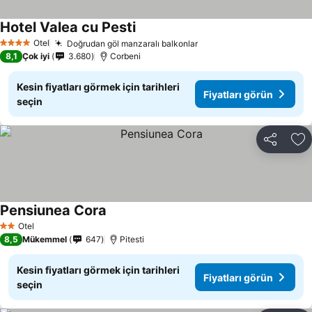
Hotel Valea cu Pesti
Fiyatları görün
Otel
Doğrudan göl manzaralı balkonlar
Fiyatları görün
4 Yıldız
8,1
Çok iyi
3.680
Corbeni
Kesin fiyatları görmek için tarihleri
Fiyatları görün
seçin
Paylaş
Fa
Pensiunea Cora
Fiyatları görün
Otel
2 Yıldız
8,5
Mükemmel
647
Pitesti
Kesin fiyatları görmek için tarihleri
Fiyatları görün
seçin