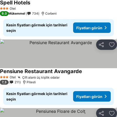
Spell Hotels
Fiyatları görün
Otel
3 Yıldız
9,0
Mükemmel
734
Corbeni
Kesin fiyatları görmek için tarihleri
Fiyatları görün
seçin
Paylaş
Fa
Pensiune Restaurant Avangarde
Fiyatları görün
Otel
Çift alanlı üç kişilik odalar
Fiyatları görün
3 Yıldız
7,3
211
Pitesti
Kesin fiyatları görmek için tarihleri
Fiyatları görün
seçin
Paylaş
Fa