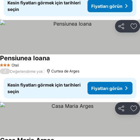
Kesin fiyatları görmek için tarihleri
Fiyatları görün
seçin
Paylaş
Fa
Pensiunea Ioana
Fiyatları görün
Otel
3 Yıldız
/
Curtea de Arges
Değerlendirme yok
Kesin fiyatları görmek için tarihleri
Fiyatları görün
seçin
Paylaş
Fa