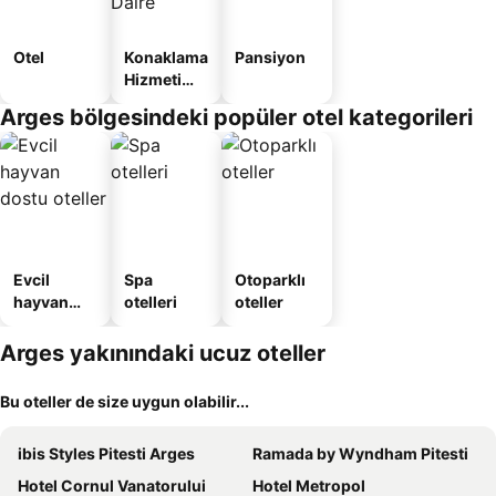
Otel
Konaklama
Pansiyon
Hizmeti
Verilen
Arges bölgesindeki popüler otel kategorileri
Apart
Daire
Evcil
Spa
Otoparklı
hayvan
otelleri
oteller
dostu
oteller
Arges yakınındaki ucuz oteller
Bu oteller de size uygun olabilir...
ibis Styles Pitesti Arges
Ramada by Wyndham Pitesti
Hotel Cornul Vanatorului
Hotel Metropol