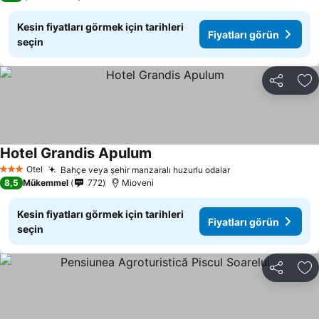
Kesin fiyatları görmek için tarihleri
Fiyatları görün
seçin
Paylaş
Fa
Hotel Grandis Apulum
Fiyatları görün
Otel
Bahçe veya şehir manzaralı huzurlu odalar
Fiyatları görün
3 Yıldız
8,5
Mükemmel
772
Mioveni
Kesin fiyatları görmek için tarihleri
Fiyatları görün
seçin
Paylaş
Fa