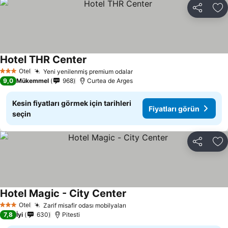
Paylaş
Fa
Hotel THR Center
Fiyatları görün
Otel
Yeni yenilenmiş premium odalar
Fiyatları görün
3 Yıldız
9,0
Mükemmel
968
Curtea de Arges
Kesin fiyatları görmek için tarihleri
Fiyatları görün
seçin
Paylaş
Fa
Hotel Magic - City Center
Fiyatları görün
Otel
Zarif misafir odası mobilyaları
Fiyatları görün
3 Yıldız
7,8
İyi
630
Pitesti