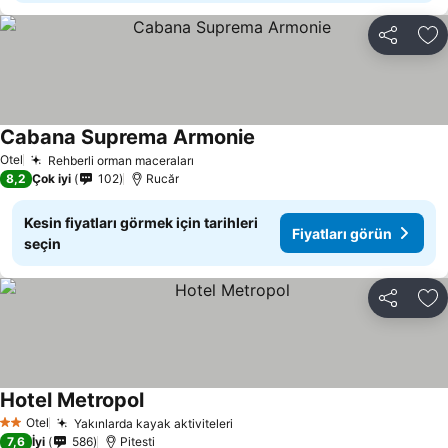
Paylaş
Fa
Cabana Suprema Armonie
Fiyatları görün
Otel
Rehberli orman maceraları
Fiyatları görün
8,2
Çok iyi
102
Rucăr
Kesin fiyatları görmek için tarihleri
Fiyatları görün
seçin
Paylaş
Fa
Hotel Metropol
Fiyatları görün
Otel
Yakınlarda kayak aktiviteleri
Fiyatları görün
2 Yıldız
7,6
İyi
586
Pitesti