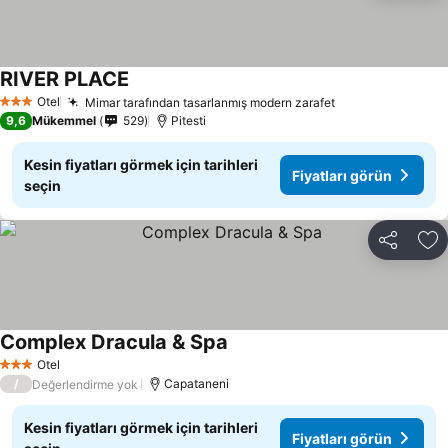
RIVER PLACE
Fiyatları görün
Otel
Mimar tarafından tasarlanmış modern zarafet
Fiyatları görün
3 Yıldız
9,6
Mükemmel
529
Pitesti
Kesin fiyatları görmek için tarihleri
Fiyatları görün
seçin
Paylaş
Fa
Complex Dracula & Spa
Fiyatları görün
Otel
3 Yıldız
/
Capataneni
Değerlendirme yok
Kesin fiyatları görmek için tarihleri
Fiyatları görün