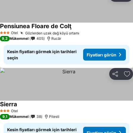
Pensiunea Floare de Colţ
Fiyatları görün
Otel
Gözlerden uzak dağ köyü ortamı
Fiyatları görün
3 Yıldız
9,2
Mükemmel
405
Rucăr
Kesin fiyatları görmek için tarihleri
Fiyatları görün
seçin
Paylaş
Fa
Sierra
Fiyatları görün
Otel
3 Yıldız
9,1
Mükemmel
38
Pitesti
Kesin fiyatları görmek için tarihleri
Fiyatları görün