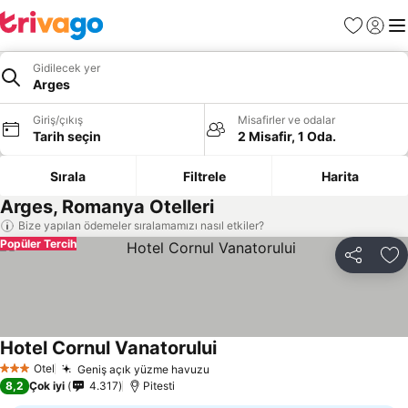
Favoriler
Giriş y
Me
Gidilecek yer
Arges
Giriş/çıkış
Misafirler ve odalar
Tarih seçin
2 Misafir, 1 Oda.
Sırala
Filtrele
Harita
Arges, Romanya Otelleri
Bize yapılan ödemeler sıralamamızı nasıl etkiler?
Popüler Tercih
Paylaş
Fa
Hotel Cornul Vanatorului
Fiyatları görün
Otel
Geniş açık yüzme havuzu
Fiyatları görün
3 Yıldız
8,2
Çok iyi
4.317
Pitesti