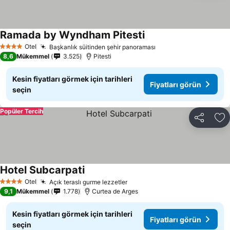
Ramada by Wyndham Pitesti
Fiyatları görün
Otel
Başkanlık süitinden şehir panoraması
Fiyatları görün
4 Yıldız
8,6
Mükemmel
3.525
Pitesti
Kesin fiyatları görmek için tarihleri
Fiyatları görün
seçin
Popüler Tercih
Paylaş
Fa
Hotel Subcarpati
Fiyatları görün
Otel
Açık teraslı gurme lezzetler
Fiyatları görün
4 Yıldız
9,1
Mükemmel
1.778
Curtea de Arges
Kesin fiyatları görmek için tarihleri
Fiyatları görün
seçin