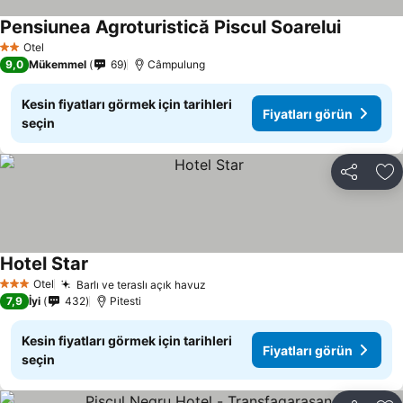
Pensiunea Agroturistică Piscul Soarelui
Fiyatları
Otel
2 Yıldız
9,0
Mükemmel
69
Câmpulung
Kesin fiyatları görmek için tarihleri
Fiyatları görün
seçin
Paylaş
Fa
Hotel Star
Fiyatları görün
Otel
Barlı ve teraslı açık havuz
Fiyatları görün
3 Yıldız
7,9
İyi
432
Pitesti
Kesin fiyatları görmek için tarihleri
Fiyatları görün
seçin