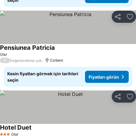
seçin
Paylaş
Fa
Pensiunea Patricia
Fiyatları görün
Otel
/
Corbeni
Değerlendirme yok
Kesin fiyatları görmek için tarihleri
Fiyatları görün
seçin
Paylaş
Fa
Hotel Duet
Fiyatları görün
Otel