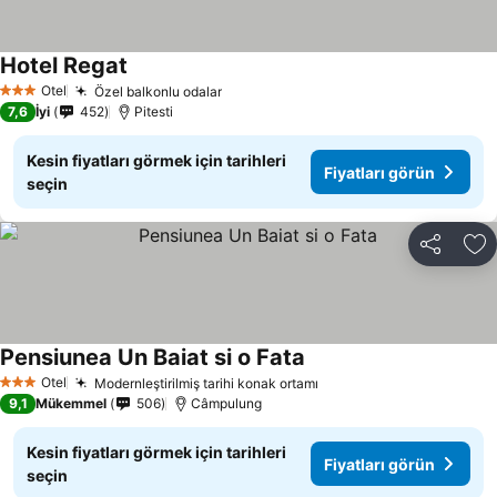
Hotel Regat
Fiyatları görün
Otel
Özel balkonlu odalar
Fiyatları görün
3 Yıldız
7,6
İyi
452
Pitesti
Kesin fiyatları görmek için tarihleri
Fiyatları görün
seçin
Paylaş
Fa
Pensiunea Un Baiat si o Fata
Fiyatları görün
Otel
Modernleştirilmiş tarihi konak ortamı
Fiyatları görün
3 Yıldız
9,1
Mükemmel
506
Câmpulung
Kesin fiyatları görmek için tarihleri
Fiyatları görün
seçin