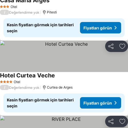
Casa Maria Arges
Fiyatları görün
Otel
3 Yıldız
/
Pitesti
Değerlendirme yok
Kesin fiyatları görmek için tarihleri
Fiyatları görün
seçin
Paylaş
Fa
Hotel Curtea Veche
Fiyatları görün
Otel
4 Yıldız
/
Curtea de Arges
Değerlendirme yok
Kesin fiyatları görmek için tarihleri
Fiyatları görün
seçin
Paylaş
Fa