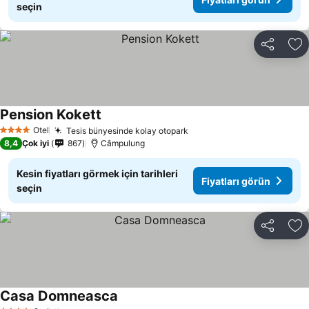
seçin
Paylaş
Fa
Pension Kokett
Fiyatları görün
Otel
Tesis bünyesinde kolay otopark
Fiyatları görün
4 Yıldız
8,4
Çok iyi
867
Câmpulung
Kesin fiyatları görmek için tarihleri
Fiyatları görün
seçin
Paylaş
Fa
Casa Domneasca
Fiyatları görün