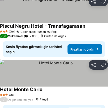
Paylaş
Fa
Piscul Negru Hotel - Transfagarasan
Fiyatları gör
Otel
Geleneksel Rumen mutfağı
Fiyatları görün
3 Yıldız
8,8
Mükemmel
2.830
Curtea de Arges
Kesin fiyatları görmek için tarihleri
Fiyatları görün
seçin
Paylaş
Fa
Hotel Monte Carlo
Fiyatları görün
Otel
3 Yıldız
/
Pitesti
Değerlendirme yok