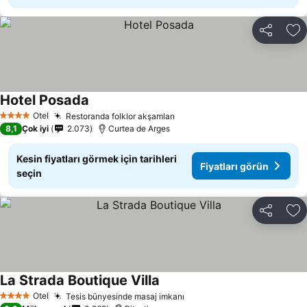
Paylaş
Fa
Hotel Posada
Fiyatları görün
Otel
Restoranda folklor akşamları
Fiyatları görün
4 Yıldız
8,1
Çok iyi
2.073
Curtea de Arges
Kesin fiyatları görmek için tarihleri
Fiyatları görün
seçin
Paylaş
Fa
La Strada Boutique Villa
Fiyatları görün
Otel
Tesis bünyesinde masaj imkanı
Fiyatları görün
4 Yıldız