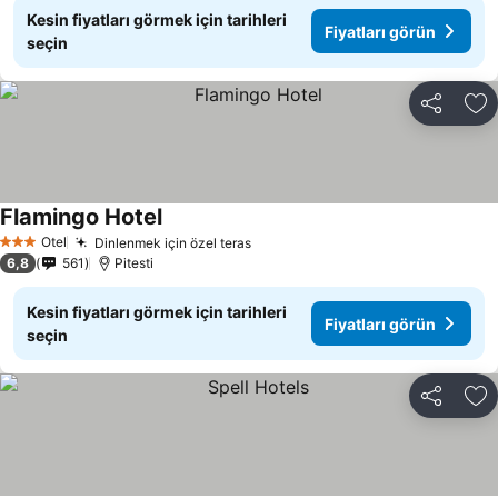
Kesin fiyatları görmek için tarihleri
Fiyatları görün
seçin
Paylaş
Fa
Flamingo Hotel
Fiyatları görün
Otel
Dinlenmek için özel teras
Fiyatları görün
3 Yıldız
6,8
561
Pitesti
Kesin fiyatları görmek için tarihleri
Fiyatları görün
seçin
Paylaş
Fa