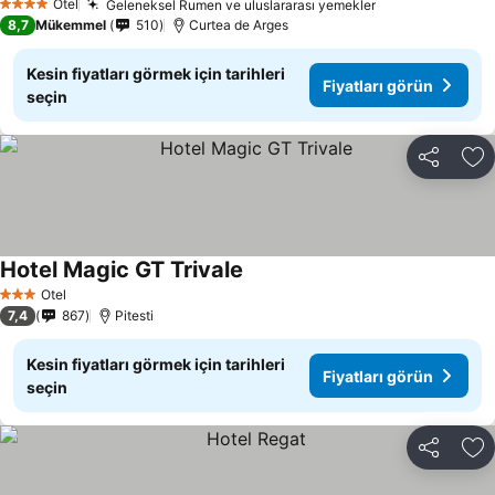
Otel
Geleneksel Rumen ve uluslararası yemekler
Fiyatları görün
4 Yıldız
8,7
Mükemmel
510
Curtea de Arges
Kesin fiyatları görmek için tarihleri
Fiyatları görün
seçin
Paylaş
Fa
Hotel Magic GT Trivale
Fiyatları görün
Otel
3 Yıldız
7,4
867
Pitesti
Kesin fiyatları görmek için tarihleri
Fiyatları görün
seçin
Paylaş
Fa