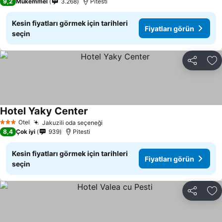
9,2
Mükemmel
3.268
Pitesti
Kesin fiyatları görmek için tarihleri
Fiyatları görün
seçin
Paylaş
Fa
Hotel Yaky Center
Fiyatları görün
Otel
Jakuzili oda seçeneği
Fiyatları görün
3 Yıldız
8,4
Çok iyi
939
Pitesti
Kesin fiyatları görmek için tarihleri
Fiyatları görün
seçin
Paylaş
Fa