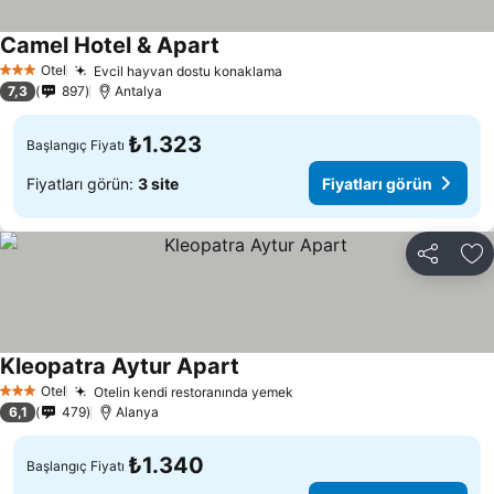
Camel Hotel & Apart
Otel
Evcil hayvan dostu konaklama
3 Yıldız
7,3
897
Antalya
₺1.323
Başlangıç Fiyatı
Fiyatları görün:
3 site
Fiyatları görün
Paylaş
Fa
Kleopatra Aytur Apart
Otel
Otelin kendi restoranında yemek
3 Yıldız
6,1
479
Alanya
₺1.340
Başlangıç Fiyatı