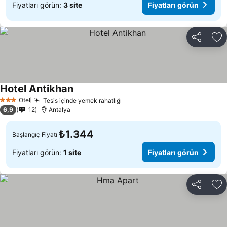
Fiyatları görün:
3 site
Fiyatları görün
Paylaş
Fa
Hotel Antikhan
Otel
Tesis içinde yemek rahatlığı
3 Yıldız
6,9
12
Antalya
₺1.344
Başlangıç Fiyatı
Fiyatları görün:
1 site
Fiyatları görün
Paylaş
Fa