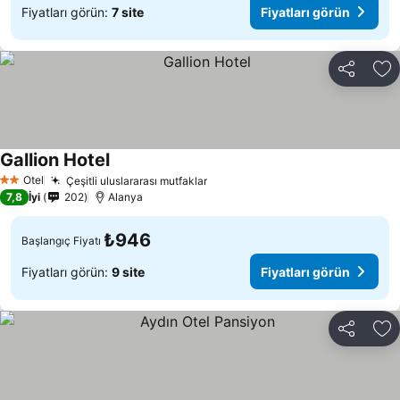
Fiyatları görün:
7 site
Fiyatları görün
Paylaş
Fa
Gallion Hotel
Otel
Çeşitli uluslararası mutfaklar
2 Yıldız
7,8
İyi
202
Alanya
₺946
Başlangıç Fiyatı
Fiyatları görün:
9 site
Fiyatları görün
Paylaş
Fa