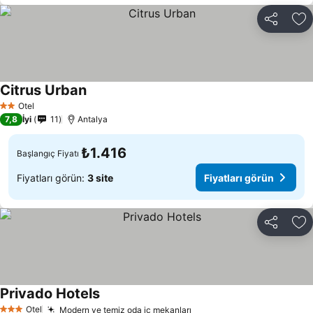
Paylaş
Fa
Citrus Urban
Otel
2 Yıldız
7,8
İyi
11
Antalya
₺1.416
Başlangıç Fiyatı
Fiyatları görün:
3 site
Fiyatları görün
Paylaş
Fa
Privado Hotels
Otel
Modern ve temiz oda iç mekanları