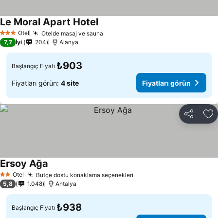
Le Moral Apart Hotel
Otel
Otelde masaj ve sauna
3 Yıldız
7,7
İyi
204
Alanya
₺903
Başlangıç Fiyatı
Fiyatları görün:
4 site
Fiyatları görün
Paylaş
Fa
Ersoy Ağa
Otel
Bütçe dostu konaklama seçenekleri
2 Yıldız
5,8
1.048
Antalya
₺938
Başlangıç Fiyatı