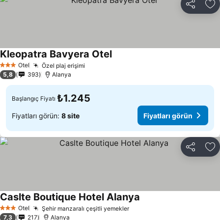
Paylaş
Fa
Kleopatra Bavyera Otel
Otel
Özel plaj erişimi
3 Yıldız
5,8
393
Alanya
₺1.245
Başlangıç Fiyatı
Fiyatları görün:
8 site
Fiyatları görün
Paylaş
Fa
Caslte Boutique Hotel Alanya
Otel
Şehir manzaralı çeşitli yemekler
3 Yıldız
7,3
217
Alanya