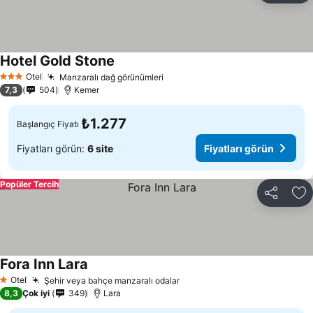
Hotel Gold Stone
Otel
Manzaralı dağ görünümleri
3 Yıldız
7,3
504
Kemer
₺1.277
Başlangıç Fiyatı
Fiyatları görün:
6 site
Fiyatları görün
Popüler Tercih
Paylaş
Fa
Fora Inn Lara
Otel
Şehir veya bahçe manzaralı odalar
1 Yıldız
8,3
Çok iyi
349
Lara