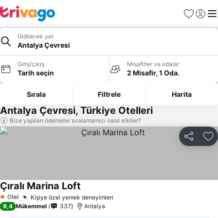
Favoriler
Giriş y
Me
Gidilecek yer
Antalya Çevresi
Giriş/çıkış
Misafirler ve odalar
Tarih seçin
2 Misafir, 1 Oda.
Sırala
Filtrele
Harita
Antalya Çevresi, Türkiye Otelleri
Bize yapılan ödemeler sıralamamızı nasıl etkiler?
Paylaş
Fa
Çıralı Marina Loft
Otel
Kişiye özel yemek deneyimleri
1 Yıldız
9,4
Mükemmel
337
Antalya