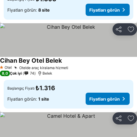
Fiyatları görün:
8 site
Fiyatları görün
Paylaş
Fa
Cihan Bey Otel Belek
Otel
Otelde araç kiralama hizmeti
1 Yıldız
8,0
Çok iyi
74
Belek
₺1.316
Başlangıç Fiyatı
Fiyatları görün:
1 site
Fiyatları görün
Paylaş
Fa