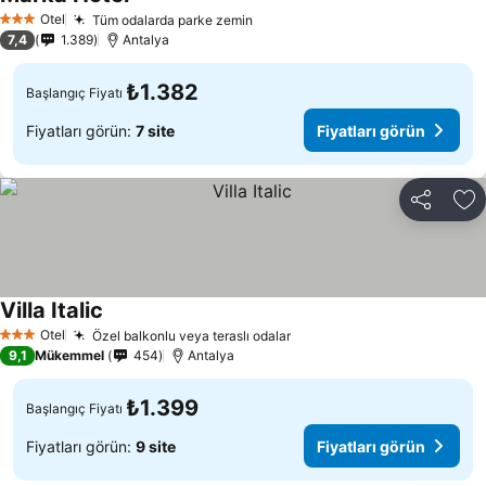
Otel
Tüm odalarda parke zemin
3 Yıldız
7,4
1.389
Antalya
₺1.382
Başlangıç Fiyatı
Fiyatları görün:
7 site
Fiyatları görün
Paylaş
Fa
Villa Italic
Otel
Özel balkonlu veya teraslı odalar
3 Yıldız
9,1
Mükemmel
454
Antalya
₺1.399
Başlangıç Fiyatı
Fiyatları görün:
9 site
Fiyatları görün