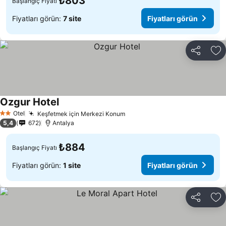
₺803
Başlangıç Fiyatı
Fiyatları görün:
7 site
Fiyatları görün
Paylaş
Fa
Ozgur Hotel
Otel
Keşfetmek için Merkezi Konum
2 Yıldız
5,4
672
Antalya
₺884
Başlangıç Fiyatı
Fiyatları görün:
1 site
Fiyatları görün
Paylaş
Fa