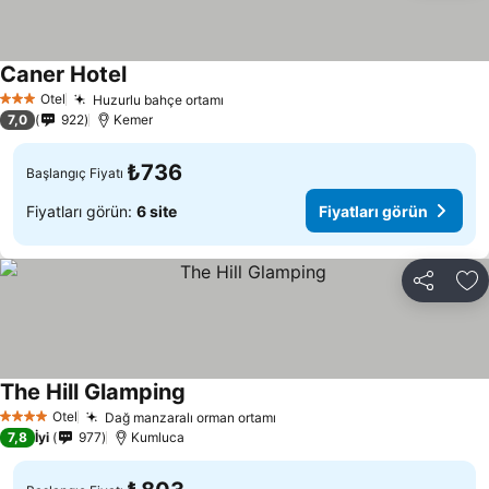
Caner Hotel
Otel
Huzurlu bahçe ortamı
3 Yıldız
7,0
922
Kemer
₺736
Başlangıç Fiyatı
Fiyatları görün:
6 site
Fiyatları görün
Paylaş
Fa
The Hill Glamping
Otel
Dağ manzaralı orman ortamı
4 Yıldız
7,8
İyi
977
Kumluca