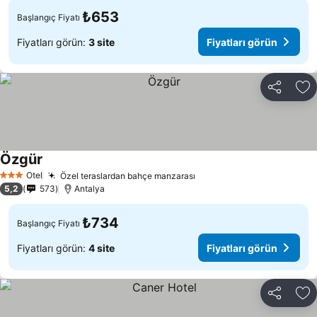
₺653
Başlangıç Fiyatı
Fiyatları görün:
3 site
Fiyatları görün
Paylaş
Fa
Özgür
Otel
Özel teraslardan bahçe manzarası
3 Yıldız
5,2
573
Antalya
₺734
Başlangıç Fiyatı
Fiyatları görün:
4 site
Fiyatları görün
Paylaş
Fa