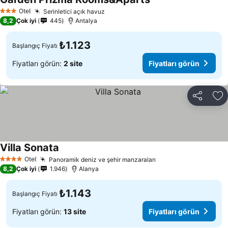
Otel
Serinletici açık havuz
3 Yıldız
8,2
Çok iyi
445
Antalya
₺1.123
Başlangıç Fiyatı
Fiyatları görün:
2 site
Fiyatları görün
Paylaş
Fa
Villa Sonata
Otel
Panoramik deniz ve şehir manzaraları
4 Yıldız
8,2
Çok iyi
1.946
Alanya
₺1.143
Başlangıç Fiyatı
Fiyatları görün:
13 site
Fiyatları görün