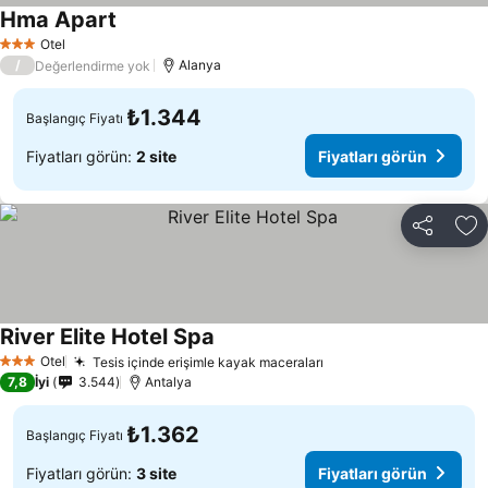
Hma Apart
Otel
3 Yıldız
/
Alanya
Değerlendirme yok
₺1.344
Başlangıç Fiyatı
Fiyatları görün:
2 site
Fiyatları görün
Paylaş
Fa
River Elite Hotel Spa
Otel
Tesis içinde erişimle kayak maceraları
3 Yıldız
7,8
İyi
3.544
Antalya
₺1.362
Başlangıç Fiyatı
Fiyatları görün:
3 site
Fiyatları görün