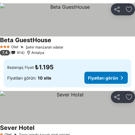
Paylaş
Fa
Beta GuestHouse
Otel
Şehir manzaralı odalar
3 Yıldız
7,4
914
Antalya
₺1.195
Başlangıç Fiyatı
Fiyatları görün:
10 site
Fiyatları görün
Paylaş
Fa
Sever Hotel
Otel
Tesis içinde kayak pisti erişimi