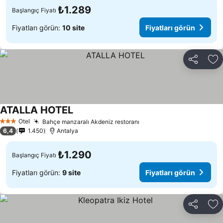
₺1.289
Başlangıç Fiyatı
Fiyatları görün:
10 site
Fiyatları görün
Paylaş
Fa
ATALLA HOTEL
Otel
Bahçe manzaralı Akdeniz restoranı
3 Yıldız
6,4
1.450
Antalya
₺1.290
Başlangıç Fiyatı
Fiyatları görün:
9 site
Fiyatları görün
Paylaş
Fa