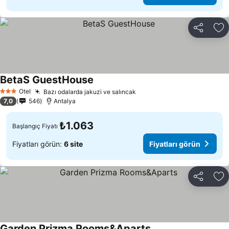
Paylaş
Fa
BetaS GuestHouse
Otel
Bazı odalarda jakuzi ve salıncak
3 Yıldız
7,0
546
Antalya
₺1.063
Başlangıç Fiyatı
Fiyatları görün:
6 site
Fiyatları görün
Paylaş
Fa
Garden Prizma Rooms&Aparts