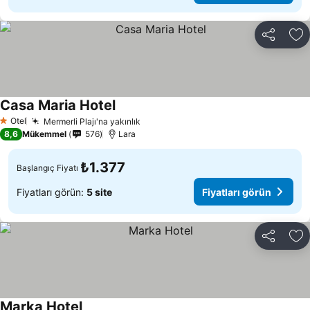
Paylaş
Fa
Casa Maria Hotel
Otel
Mermerli Plajı'na yakınlık
1 Yıldız
8,6
Mükemmel
576
Lara
₺1.377
Başlangıç Fiyatı
Fiyatları görün:
5 site
Fiyatları görün
Paylaş
Fa
Marka Hotel