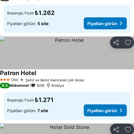
₺1.262
Başlangıç Fiyatı
Fiyatları görün:
5 site
Fiyatları görün
Paylaş
Fa
Patron Hotel
Otel
Şehir ve deniz manzaralı çatı terası
3 Yıldız
8,5
Mükemmel
829
Antalya
₺1.271
Başlangıç Fiyatı
Fiyatları görün:
7 site
Fiyatları görün
Paylaş
Fa