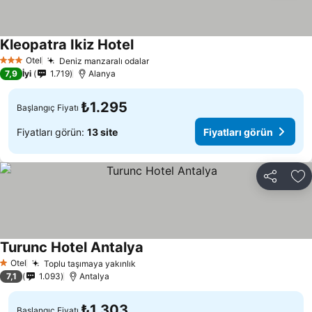
Kleopatra Ikiz Hotel
Otel
Deniz manzaralı odalar
3 Yıldız
7,9
İyi
1.719
Alanya
₺1.295
Başlangıç Fiyatı
Fiyatları görün:
13 site
Fiyatları görün
Paylaş
Fa
Turunc Hotel Antalya
Otel
Toplu taşımaya yakınlık
1 Yıldız
7,1
1.093
Antalya
₺1.303
Başlangıç Fiyatı