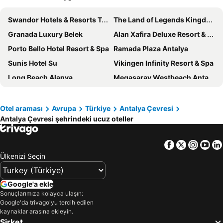
Swandor Hotels & Resorts Topkapi Palace
The Land of Legends Kingdom
Granada Luxury Belek
Alan Xafira Deluxe Resort & Spa-ULTRA ALL INCLUSIVE
Porto Bello Hotel Resort & Spa
Ramada Plaza Antalya
Sunis Hotel Su
Vikingen Infinity Resort & Spa
Long Beach Alanya
Megasaray Westbeach Antalya
Regnum Carya
Crowne Plaza Antalya by IHG
DoubleTree by Hilton Antalya City Centre
SelgeBeach Resort&SPA
Otel araması
Avrupa
Türkiye
Antalya Çevresi
Antalya Çevresi şehrindeki ucuz oteller
Algora Halal Hotel
Diamond Hill Resort Hotel
The Land Of Legends Nickelodeon Hotel Antalya
Sealife Family Resort Hotel
Facebook
Twitter
Insta
Yo
Elite Luxury Suite & Spa
Lykia World Antalya
Ülkenizi Seçin
Voyage Belek Golf & Spa
Haydarpasha Palace
Armas Gul Beach
Rixos Park Belek - The Land Of Legends Access
Google'a ekle
Nashira City Resort Hotel
Qinn Hotel
Sonuçlarımıza kolayca ulaşın:
Google'da trivago'yu tercih edilen
Orange County Belek
Lara Garden Hotel
kaynaklar arasına ekleyin.
Şirket
Corendon Grand Park Lara
Voyage Sorgun