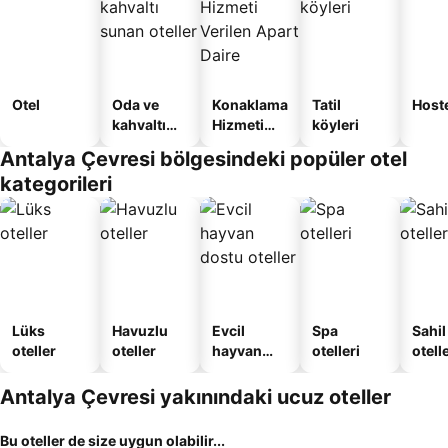
Otel
Oda ve
Konaklama
Tatil
Host
kahvaltı
Hizmeti
köyleri
sunan
Verilen
Antalya Çevresi bölgesindeki popüler otel
oteller
Apart
kategorileri
Daire
Lüks
Havuzlu
Evcil
Spa
Sahil
oteller
oteller
hayvan
otelleri
otelle
dostu
oteller
Antalya Çevresi yakınındaki ucuz oteller
Bu oteller de size uygun olabilir...