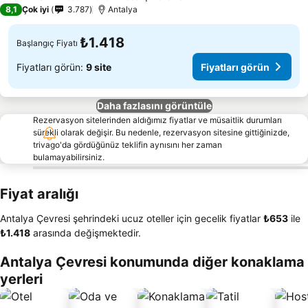
3 Yıldız
8,1
Çok iyi
3.787
Antalya
₺1.418
Başlangıç Fiyatı
Fiyatları görün:
9 site
Fiyatları görün
Daha fazlasını görüntüle
Rezervasyon sitelerinden aldığımız fiyatlar ve müsaitlik durumları
sürekli olarak değişir. Bu nedenle, rezervasyon sitesine gittiğinizde,
trivago'da gördüğünüz teklifin aynısını her zaman
bulamayabilirsiniz.
Fiyat aralığı
Antalya Çevresi şehrindeki ucuz oteller için gecelik fiyatlar
‎₺653
ile
‎₺1.418
arasında değişmektedir.
Antalya Çevresi konumunda diğer konaklama
yerleri