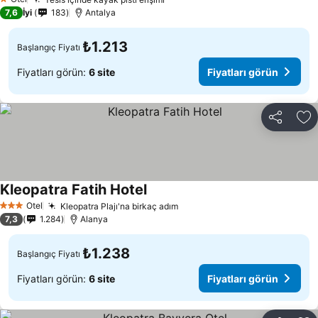
1 Yıldız
7,6
İyi
183
Antalya
₺1.213
Başlangıç Fiyatı
Fiyatları görün:
6 site
Fiyatları görün
Paylaş
Fa
Kleopatra Fatih Hotel
Otel
Kleopatra Plajı'na birkaç adım
3 Yıldız
7,3
1.284
Alanya
₺1.238
Başlangıç Fiyatı
Fiyatları görün:
6 site
Fiyatları görün