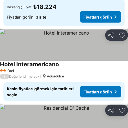
₺18.224
Başlangıç Fiyatı
Fiyatları görün:
3 site
Fiyatları görün
Paylaş
Fa
Hotel Interamericano
Fiyatları görün
Otel
2 Yıldız
/
Aguadulce
Değerlendirme yok
Kesin fiyatları görmek için tarihleri
Fiyatları görün
seçin
Paylaş
Fa