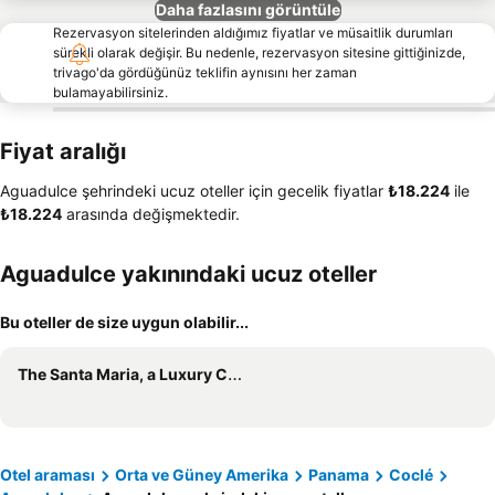
Daha fazlasını görüntüle
Rezervasyon sitelerinden aldığımız fiyatlar ve müsaitlik durumları
sürekli olarak değişir. Bu nedenle, rezervasyon sitesine gittiğinizde,
trivago'da gördüğünüz teklifin aynısını her zaman
bulamayabilirsiniz.
Fiyat aralığı
Aguadulce şehrindeki ucuz oteller için gecelik fiyatlar
‎₺18.224
ile
‎₺18.224
arasında değişmektedir.
Aguadulce yakınındaki ucuz oteller
Bu oteller de size uygun olabilir...
The Santa Maria, a Luxury Collection Hotel & Golf Resort, Panama City
Otel araması
Orta ve Güney Amerika
Panama
Coclé