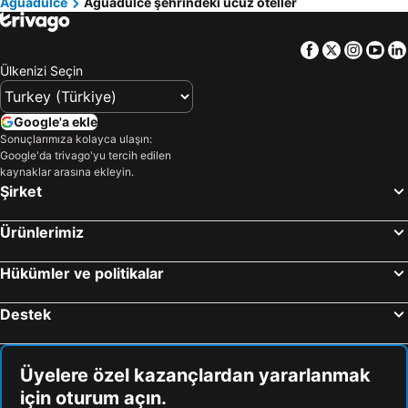
Aguadulce
Aguadulce şehrindeki ucuz oteller
Facebook
Twitter
Insta
Yo
Ülkenizi Seçin
Google'a ekle
Sonuçlarımıza kolayca ulaşın:
Google'da trivago'yu tercih edilen
kaynaklar arasına ekleyin.
Şirket
Ürünlerimiz
Hükümler ve politikalar
Destek
Üyelere özel kazançlardan yararlanmak
için oturum açın.