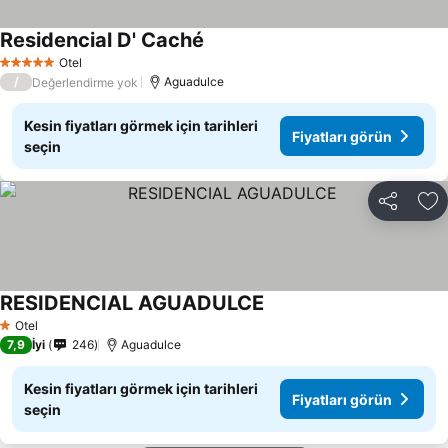
Residencial D' Caché
Fiyatları görün
Otel
5 Yıldız
/
Aguadulce
Değerlendirme yok
Kesin fiyatları görmek için tarihleri
Fiyatları görün
seçin
Paylaş
Fa
RESIDENCIAL AGUADULCE
Fiyatları görün
Otel
1 Yıldız
7,9
İyi
246
Aguadulce
Kesin fiyatları görmek için tarihleri
Fiyatları görün
seçin