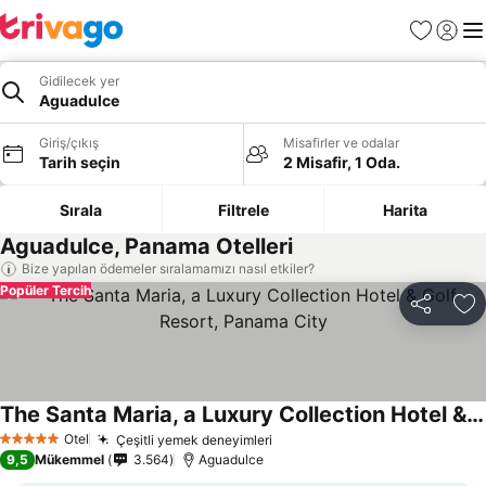
Favoriler
Giriş y
Me
Gidilecek yer
Aguadulce
Giriş/çıkış
Misafirler ve odalar
Tarih seçin
2 Misafir, 1 Oda.
Sırala
Filtrele
Harita
Aguadulce, Panama Otelleri
Bize yapılan ödemeler sıralamamızı nasıl etkiler?
Popüler Tercih
Paylaş
Fa
The Santa Maria, a Luxury Collection Hotel & Golf Resort, Panama City
Fiyatları görün
Otel
Çeşitli yemek deneyimleri
Fiyatları görün
5 Yıldız
9,5
Mükemmel
3.564
Aguadulce