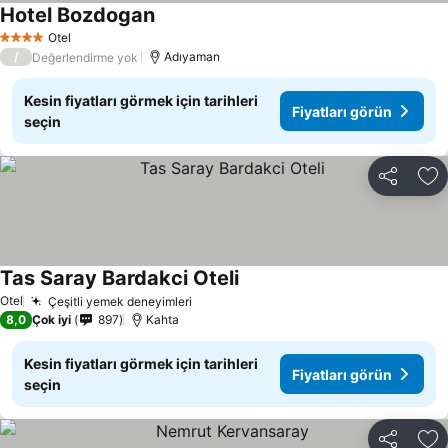
Hotel Bozdogan
Fiyatları görün
Otel
4 Yıldız
/
Adıyaman
Değerlendirme yok
Kesin fiyatları görmek için tarihleri
Fiyatları görün
seçin
Paylaş
Fa
Tas Saray Bardakci Oteli
Fiyatları görün
Otel
Çeşitli yemek deneyimleri
Fiyatları görün
8,0
Çok iyi
897
Kahta
Kesin fiyatları görmek için tarihleri
Fiyatları görün
seçin