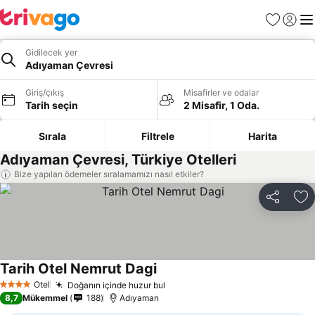
Favoriler
Giriş y
Me
Gidilecek yer
Adıyaman Çevresi
Giriş/çıkış
Misafirler ve odalar
Tarih seçin
2 Misafir, 1 Oda.
Sırala
Filtrele
Harita
Adıyaman Çevresi, Türkiye Otelleri
Bize yapılan ödemeler sıralamamızı nasıl etkiler?
Paylaş
Fa
Tarih Otel Nemrut Dagi
Fiyatları görün
Otel
Doğanın içinde huzur bul
Fiyatları görün
4 Yıldız
8,7
Mükemmel
188
Adıyaman