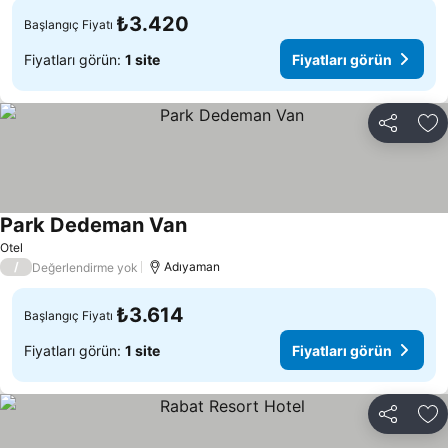
₺3.420
Başlangıç Fiyatı
Fiyatları görün:
1 site
Fiyatları görün
Paylaş
Fa
Park Dedeman Van
Fiyatları görün
Otel
/
Adıyaman
Değerlendirme yok
₺3.614
Başlangıç Fiyatı
Fiyatları görün:
1 site
Fiyatları görün
Paylaş
Fa