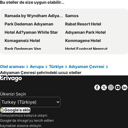
Bu oteller de size uygun olabilir...
Ramada by Wyndham Adiyaman
Samos
Park Dedeman Adıyaman
Rabat Resort Hotel
Hotel Ad?yaman White Star
Adıyaman Park Hotel
Komageneiz Hotel
Kommagene Hotel
Park Dedeman Van
Hotel Euphrat Nemrut
Tarih Otel Nemrut Dagi
Tarih Otel Nemrut
Vadi-I Leman Hotel
Tas Saray Bardakci Oteli
Otel araması
Avrupa
Türkiye
Adıyaman Çevresi
Adıyaman Çevresi şehrindeki ucuz oteller
Karadut Pension Nemrut
Çeşme Butik Otel Restaurant Cafe
Yılmaz
Nemrut
Facebook
Twitter
Insta
Yo
Antiochos
Nemrut Tarihi Hotel
Ülkenizi Seçin
Google'a ekle
Sonuçlarımıza kolayca ulaşın:
Google'da trivago'yu tercih edilen
kaynaklar arasına ekleyin.