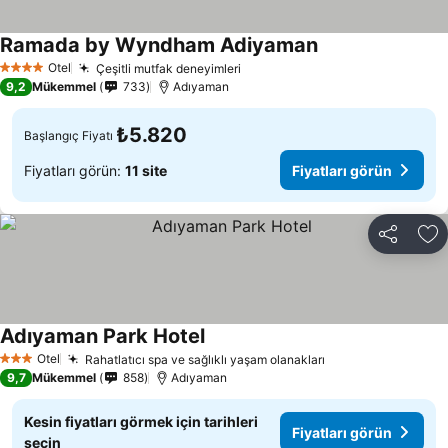
Ramada by Wyndham Adiyaman
Fiyatları görün
Otel
Çeşitli mutfak deneyimleri
Fiyatları görün
4 Yıldız
9,2
Mükemmel
733
Adıyaman
₺5.820
Başlangıç Fiyatı
Fiyatları görün:
11 site
Fiyatları görün
Paylaş
Fa
Adıyaman Park Hotel
Fiyatları görün
Otel
Rahatlatıcı spa ve sağlıklı yaşam olanakları
Fiyatları görün
3 Yıldız
9,7
Mükemmel
858
Adıyaman
Kesin fiyatları görmek için tarihleri
Fiyatları görün
seçin