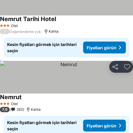
Nemrut Tarihi Hotel
Fiyatları görün
Otel
3 Yıldız
/
Kahta
Değerlendirme yok
Kesin fiyatları görmek için tarihleri
Fiyatları görün
seçin
Paylaş
Fa
Nemrut
Fiyatları görün
Otel
3 Yıldız
7,0
262
Kahta
Kesin fiyatları görmek için tarihleri
Fiyatları görün
seçin