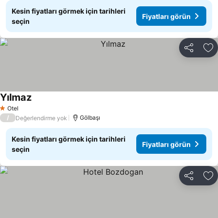
Kesin fiyatları görmek için tarihleri
Fiyatları görün
seçin
Paylaş
Fa
Yılmaz
Fiyatları görün
Otel
1 Yıldız
/
Gölbaşı
Değerlendirme yok
Kesin fiyatları görmek için tarihleri
Fiyatları görün
seçin
Paylaş
Fa