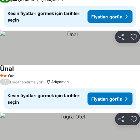
Kesin fiyatları görmek için tarihleri
Fiyatları görün
seçin
Paylaş
Fa
Ünal
Fiyatları görün
Otel
2 Yıldız
/
Adıyaman
Değerlendirme yok
Kesin fiyatları görmek için tarihleri
Fiyatları görün
seçin
Paylaş
Fa