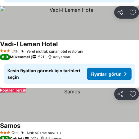
Paylaş
Fa
Vadi-I Leman Hotel
Fiyatları görün
Otel
Yerel mutfak sunan otel restoranı
Fiyatları görün
3 Yıldız
8,9
Mükemmel
521
Adıyaman
Kesin fiyatları görmek için tarihleri
Fiyatları görün
seçin
Popüler Tercih
Paylaş
Fa
Samos
Fiyatları görün
Otel
Açık yüzme havuzu
Fiyatları görün
3 Yıldız
8,2
Çok iyi
921
Adıyaman