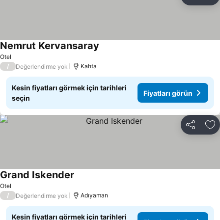
Paylaş
Fa
Nemrut Kervansaray
Fiyatları görün
Otel
/
Kahta
Değerlendirme yok
Kesin fiyatları görmek için tarihleri
Fiyatları görün
seçin
Paylaş
Fa
Grand Iskender
Fiyatları görün
Otel
/
Adıyaman
Değerlendirme yok
Kesin fiyatları görmek için tarihleri