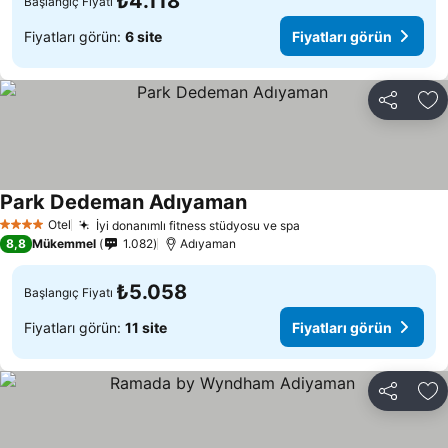
₺4.118
Başlangıç Fiyatı
Fiyatları görün:
6 site
Fiyatları görün
Paylaş
Fa
Park Dedeman Adıyaman
Fiyatları görün
Otel
İyi donanımlı fitness stüdyosu ve spa
Fiyatları görün
4 Yıldız
8,8
Mükemmel
1.082
Adıyaman
₺5.058
Başlangıç Fiyatı
Fiyatları görün:
11 site
Fiyatları görün
Paylaş
Fa