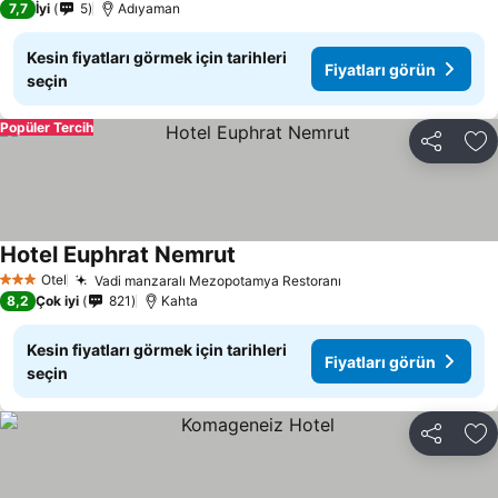
7,7
İyi
5
Adıyaman
Kesin fiyatları görmek için tarihleri
Fiyatları görün
seçin
Popüler Tercih
Paylaş
Fa
Hotel Euphrat Nemrut
Fiyatları görün
Otel
Vadi manzaralı Mezopotamya Restoranı
Fiyatları görün
3 Yıldız
8,2
Çok iyi
821
Kahta
Kesin fiyatları görmek için tarihleri
Fiyatları görün
seçin
Paylaş
Fa