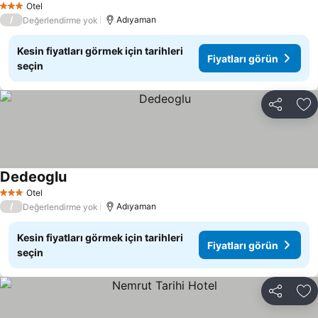
Otel
3 Yıldız
/
Adıyaman
Değerlendirme yok
Kesin fiyatları görmek için tarihleri
Fiyatları görün
seçin
Paylaş
Fa
Dedeoglu
Fiyatları görün
Otel
3 Yıldız
/
Adıyaman
Değerlendirme yok
Kesin fiyatları görmek için tarihleri
Fiyatları görün
seçin
Paylaş
Fa