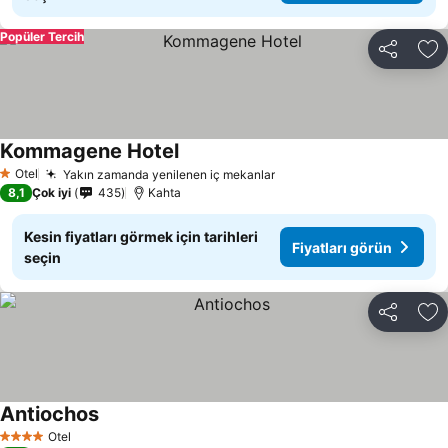
Popüler Tercih
Paylaş
Fa
Kommagene Hotel
Fiyatları görün
Otel
Yakın zamanda yenilenen iç mekanlar
Fiyatları görün
1 Yıldız
8,1
Çok iyi
435
Kahta
Kesin fiyatları görmek için tarihleri
Fiyatları görün
seçin
Paylaş
Fa
Antiochos
Fiyatları görün
Otel
4 Yıldız