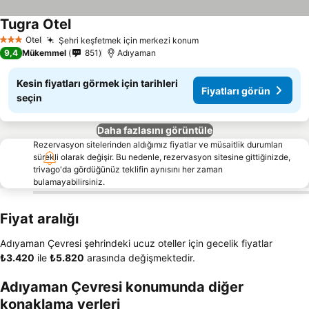
Tugra Otel
Fiyatları görün
Otel
Şehri keşfetmek için merkezi konum
Fiyatları görün
3 Yıldız
9,4
Mükemmel
851
Adıyaman
Kesin fiyatları görmek için tarihleri
Fiyatları görün
seçin
Daha fazlasını görüntüle
Rezervasyon sitelerinden aldığımız fiyatlar ve müsaitlik durumları
sürekli olarak değişir. Bu nedenle, rezervasyon sitesine gittiğinizde,
trivago'da gördüğünüz teklifin aynısını her zaman
bulamayabilirsiniz.
Fiyat aralığı
Adıyaman Çevresi şehrindeki ucuz oteller için gecelik fiyatlar
‎₺3.420
ile
‎₺5.820
arasında değişmektedir.
Adıyaman Çevresi konumunda diğer
konaklama yerleri