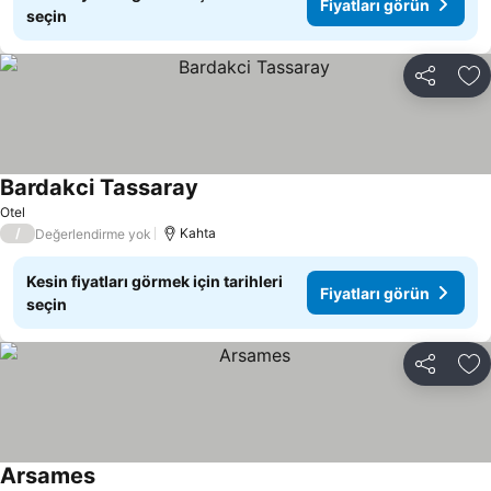
Fiyatları görün
seçin
Paylaş
Fa
Bardakci Tassaray
Fiyatları görün
Otel
/
Kahta
Değerlendirme yok
Kesin fiyatları görmek için tarihleri
Fiyatları görün
seçin
Paylaş
Fa
Arsames
Fiyatları görün