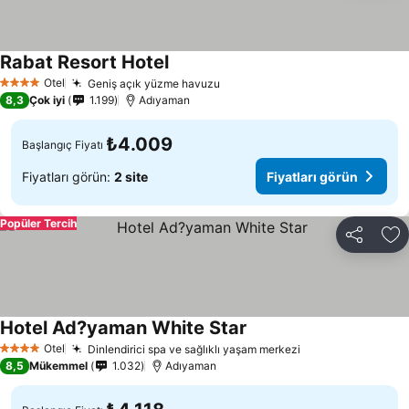
Rabat Resort Hotel
Fiyatları görün
Otel
Geniş açık yüzme havuzu
Fiyatları görün
4 Yıldız
8,3
Çok iyi
1.199
Adıyaman
₺4.009
Başlangıç Fiyatı
Fiyatları görün:
2 site
Fiyatları görün
Popüler Tercih
Paylaş
Fa
Hotel Ad?yaman White Star
Fiyatları görün
Otel
Dinlendirici spa ve sağlıklı yaşam merkezi
Fiyatları görün
4 Yıldız
8,5
Mükemmel
1.032
Adıyaman