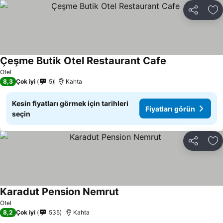
Paylaş
Fa
Çeşme Butik Otel Restaurant Cafe
Fiyatları görün
Otel
8,3
Çok iyi
5
Kahta
Kesin fiyatları görmek için tarihleri
Fiyatları görün
seçin
Paylaş
Fa
Karadut Pension Nemrut
Fiyatları görün
Otel
8,2
Çok iyi
535
Kahta