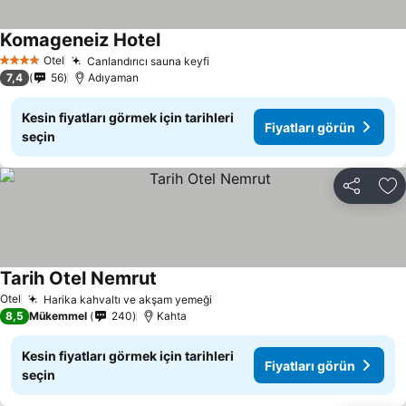
Komageneiz Hotel
Fiyatları görün
Otel
Canlandırıcı sauna keyfi
Fiyatları görün
4 Yıldız
7,4
56
Adıyaman
Kesin fiyatları görmek için tarihleri
Fiyatları görün
seçin
Paylaş
Fa
Tarih Otel Nemrut
Fiyatları görün
Otel
Harika kahvaltı ve akşam yemeği
Fiyatları görün
8,5
Mükemmel
240
Kahta
Kesin fiyatları görmek için tarihleri
Fiyatları görün
seçin