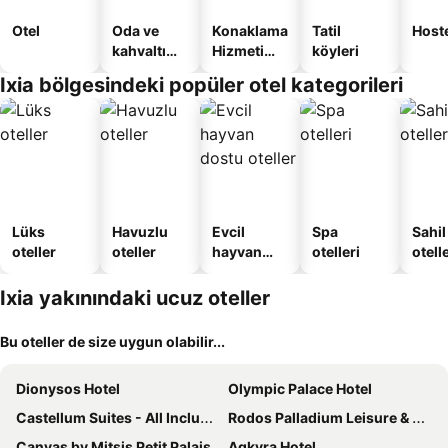
Otel
Oda ve
Konaklama
Tatil
Host
kahvaltı
Hizmeti
köyleri
sunan
Verilen
Ixia bölgesindeki popüler otel kategorileri
oteller
Apart
Daire
Lüks
Havuzlu
Evcil
Spa
Sahil
oteller
oteller
hayvan
otelleri
otelle
dostu
oteller
Ixia yakınındaki ucuz oteller
Bu oteller de size uygun olabilir...
Dionysos Hotel
Olympic Palace Hotel
Castellum Suites - All Inclusive
Rodos Palladium Leisure & Wellness
Canvas by Mitsis Petit Palais
Agkyra Hotel