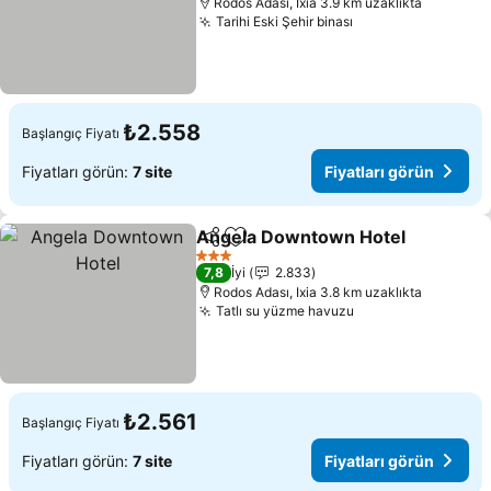
Rodos Adası, Ixia 3.9 km uzaklıkta
Tarihi Eski Şehir binası
Fiyatları görün
₺2.558
Başlangıç Fiyatı
Fiyatları görün:
7 site
Fiyatları görün
Angela Downtown Hotel
Paylaş
Favorilerime ekle
Fi
3 Yıldız
7,8
İyi
2.833
Rodos Adası, Ixia 3.8 km uzaklıkta
Tatlı su yüzme havuzu
Fiyatları görün
₺2.561
Başlangıç Fiyatı
Fiyatları görün:
7 site
Fiyatları görün