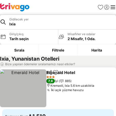
Favoriler
Giriş y
Me
Gidilecek yer
Ixia
Giriş/çıkış
Misafirler ve odalar
Tarih seçin
2 Misafir, 1 Oda.
Sırala
Filtrele
Harita
Ixia, Yunanistan Otelleri
Bize yapılan ödemeler sıralamamızı nasıl etkiler?
Emerald Hotel
Paylaş
Favorilerime ekle
Fiyatları gör
3 Yıldız
7,8
İyi
885
Kremasti, Ixia 5.6 km uzaklıkta
İki açık yüzme havuzu
Fiyatları görün