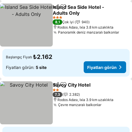
Island Sea Side Hotel -
Paylaş
Favorilerime ekle
Adults Only
Fiyatları görün
3 Yıldız
8,1
Çok iyi
940
Rodos Adası, Ixia 3.8 km uzaklıkta
Panoramik deniz manzaralı balkonlar
Fiyatl
₺2.162
Başlangıç Fiyatı
Fiyatları görün:
5 site
Fiyatları görün
Savoy City Hotel
Paylaş
Favorilerime ekle
Fiyatları 
2 Yıldız
7,3
2.382
Rodos Adası, Ixia 3.9 km uzaklıkta
Çevre manzaralı balkonlar
Fiyatları görü