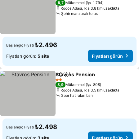
2 Yıldız
8,7
Mükemmel
1.794
Rodos Adası, Ixia 3.8 km uzaklıkta
Şehir manzaralı teras
Fiyatları görün
₺2.496
Başlangıç Fiyatı
Fiyatları görün:
5 site
Fiyatları görün
Stavros Pension
Paylaş
Favorilerime ekle
Fiyatları 
2 Yıldız
8,9
Mükemmel
808
Rodos Adası, Ixia 3.5 km uzaklıkta
Spor hatıraları barı
Fiyatları görün
₺2.498
Başlangıç Fiyatı
Fiyatları görün:
3 site
Fiyatları görün