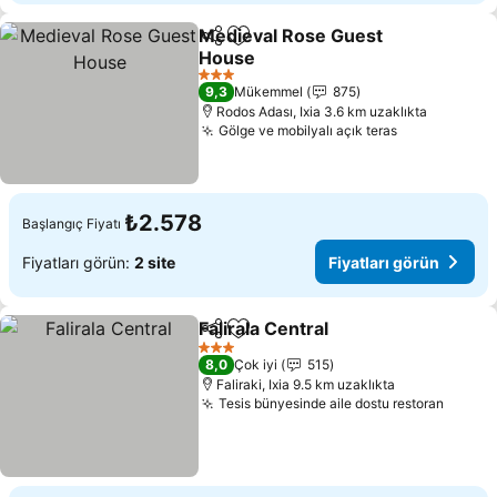
Medieval Rose Guest
Paylaş
Favorilerime ekle
House
Fiyatları görün
3 Yıldız
9,3
Mükemmel
875
Rodos Adası, Ixia 3.6 km uzaklıkta
Gölge ve mobilyalı açık teras
Fiyatları gö
₺2.578
Başlangıç Fiyatı
Fiyatları görün:
2 site
Fiyatları görün
Falirala Central
Paylaş
Favorilerime ekle
Fiyatları gö
3 Yıldız
8,0
Çok iyi
515
Faliraki, Ixia 9.5 km uzaklıkta
Tesis bünyesinde aile dostu restoran
Fiyatl