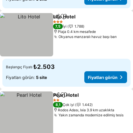
Lito Hotel
Paylaş
Favorilerime ekle
Fiyatları görün
3 Yıldız
7,5
İyi
1.788
Plaja 0.4 km mesafede
Okyanus manzaralı havuz başı barı
Fiyatla
₺2.503
Başlangıç Fiyatı
Fiyatları görün:
5 site
Fiyatları görün
Pearl Hotel
Paylaş
Favorilerime ekle
Fiyatları görün
2 Yıldız
8,1
Çok iyi
1.442
Rodos Adası, Ixia 3.9 km uzaklıkta
Yakın zamanda modernize edilmiş tesis
Fiya