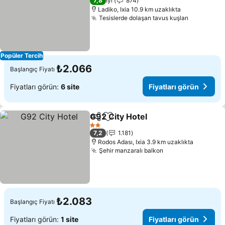
7,8
İyi
874
Ladiko, Ixia 10.9 km uzaklıkta
Tesislerde dolaşan tavus kuşları
Fiyatları 
Popüler Tercih
₺2.066
Başlangıç Fiyatı
Fiyatları görün:
6 site
Fiyatları görün
G92 City Hotel
Paylaş
Favorilerime ekle
Fiyatları gö
2 Yıldız
7,2
1.181
Rodos Adası, Ixia 3.9 km uzaklıkta
Şehir manzaralı balkon
Fiyatları görün
₺2.083
Başlangıç Fiyatı
Fiyatları görün:
1 site
Fiyatları görün