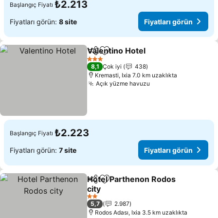
₺2.213
Başlangıç Fiyatı
Fiyatları görün:
8 site
Fiyatları görün
Valentino Hotel
Paylaş
Favorilerime ekle
Fiyatları g
3 Yıldız
8,1
Çok iyi
438
Kremasti, Ixia 7.0 km uzaklıkta
Açık yüzme havuzu
Fiyatları görün
₺2.223
Başlangıç Fiyatı
Fiyatları görün:
7 site
Fiyatları görün
Hotel Parthenon Rodos
Paylaş
Favorilerime ekle
city
Fiyatları görün
2 Yıldız
5,7
2.987
Rodos Adası, Ixia 3.5 km uzaklıkta