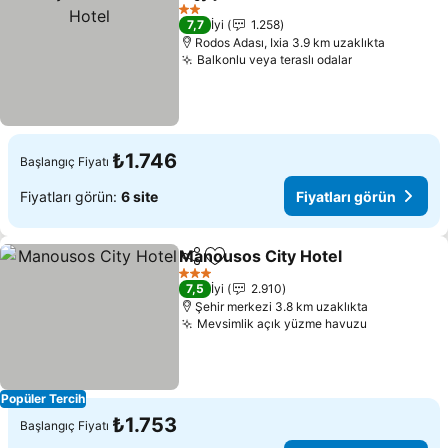
Paylaş
Favorilerime ekle
Fiy
2 Yıldız
7,7
İyi
1.258
Rodos Adası, Ixia 3.9 km uzaklıkta
Balkonlu veya teraslı odalar
Fiyatları gör
₺1.746
Başlangıç Fiyatı
Fiyatları görün:
6 site
Fiyatları görün
Manousos City Hotel
Paylaş
Favorilerime ekle
Fiyat
3 Yıldız
7,5
İyi
2.910
Şehir merkezi 3.8 km uzaklıkta
Mevsimlik açık yüzme havuzu
Fiyatları g
Popüler Tercih
₺1.753
Başlangıç Fiyatı