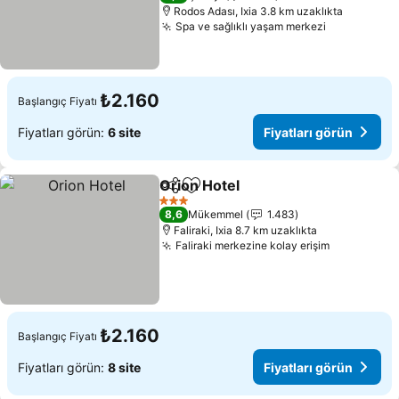
Rodos Adası, Ixia 3.8 km uzaklıkta
Spa ve sağlıklı yaşam merkezi
Fiyatları g
₺2.160
Başlangıç Fiyatı
Fiyatları görün:
6 site
Fiyatları görün
Orion Hotel
Paylaş
Favorilerime ekle
Fiyatları görün
3 Yıldız
8,6
Mükemmel
1.483
Faliraki, Ixia 8.7 km uzaklıkta
Faliraki merkezine kolay erişim
Fiyatları 
₺2.160
Başlangıç Fiyatı
Fiyatları görün:
8 site
Fiyatları görün