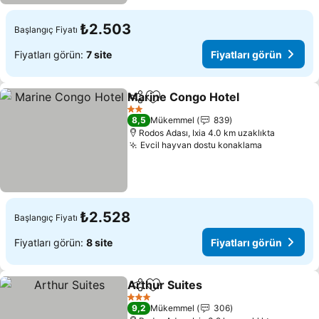
₺2.503
Başlangıç Fiyatı
Fiyatları görün:
7 site
Fiyatları görün
Marine Congo Hotel
Paylaş
Favorilerime ekle
Fiyatl
2 Yıldız
8,5
Mükemmel
839
Rodos Adası, Ixia 4.0 km uzaklıkta
Evcil hayvan dostu konaklama
Fiyatları g
₺2.528
Başlangıç Fiyatı
Fiyatları görün:
8 site
Fiyatları görün
Arthur Suites
Paylaş
Favorilerime ekle
Fiyatları gör
3 Yıldız
9,2
Mükemmel
306