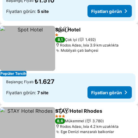
₺1.510
Başlangıç Fiyatı
Fiyatları görün:
5 site
Fiyatları görün
Spot Hotel
Paylaş
Favorilerime ekle
Fiyatları görün
1 Yıldız
8,1
Çok iyi
1.492
Rodos Adası, Ixia 3.9 km uzaklıkta
Mobilyalı çatı bahçesi
Fiyatları görün
Popüler Tercih
₺1.627
Başlangıç Fiyatı
Fiyatları görün:
7 site
Fiyatları görün
STAY Hotel Rhodes
Paylaş
Favorilerime ekle
Fiyatla
3 Yıldız
8,6
Mükemmel
3.780
Rodos Adası, Ixia 4.2 km uzaklıkta
Ege Denizi manzaralı balkonlar
Fiyatları 