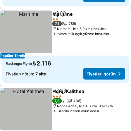
Maritime
Paylaş
Favorilerime ekle
Fiyatları görün
2 Yıldız
7,1
786
Kremasti, Ixia 5.9 km uzaklıkta
Mevsimlik açık yüzme havuzları
Fiyatları
Popüler Tercih
₺2.116
Başlangıç Fiyatı
Fiyatları görün:
7 site
Fiyatları görün
Hotel Kalithea
Paylaş
Favorilerime ekle
Fiyatları gör
3 Yıldız
7,8
İyi
408
Rodos Adası, Ixia 4.3 km uzaklıkta
Bilardo içeren oyun odası
Fiyatları görün