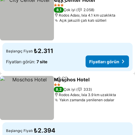
City Center Hotel
Paylaş
Favorilerime ekle
Fiyatları
3 Yıldız
8,1
Çok iyi
2.058
Rodos Adası, Ixia 4.1 km uzaklıkta
Açık jakuzili çatı katı süitleri
Fiyatları gör
₺2.311
Başlangıç Fiyatı
Fiyatları görün:
7 site
Fiyatları görün
Moschos Hotel
Paylaş
Favorilerime ekle
Fiyatları gö
2 Yıldız
8,2
Çok iyi
333
Rodos Adası, Ixia 3.9 km uzaklıkta
Yakın zamanda yenilenen odalar
Fiyatları
₺2.394
Başlangıç Fiyatı