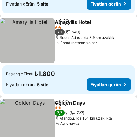
Fiyatları görün:
5 site
Fiyatları görün
Amaryllis Hotel
Paylaş
Favorilerime ekle
Fiyatları g
2 Yıldız
7,1
540
Rodos Adası, Ixia 3.9 km uzaklıkta
Rahat restoran ve bar
Fiyatları görün
₺1.800
Başlangıç Fiyatı
Fiyatları görün:
5 site
Fiyatları görün
Golden Days
Paylaş
Favorilerime ekle
Fiyatları görü
2 Yıldız
7,7
İyi
727
Afandou, Ixia 15.1 km uzaklıkta
Açık havuz
Fiyatları görün