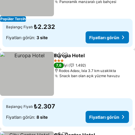
Panoramik manzaralı çatı bahçesi
Fiyatlar
Popüler Tercih
₺2.232
Başlangıç Fiyatı
Fiyatları görün:
3 site
Fiyatları görün
Europa Hotel
Paylaş
Favorilerime ekle
Fiyatları görü
3 Yıldız
7,6
İyi
1.492
Rodos Adası, Ixia 3.7 km uzaklıkta
Snack barı olan açık yüzme havuzu
Fiyatla
₺2.307
Başlangıç Fiyatı
Fiyatları görün:
8 site
Fiyatları görün