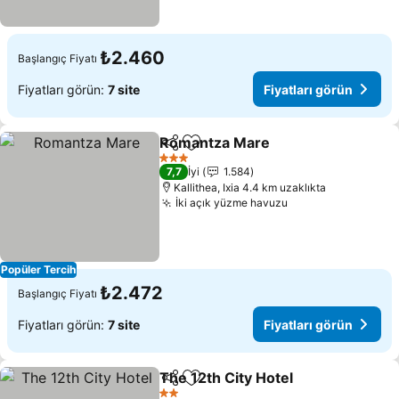
₺2.460
Başlangıç Fiyatı
Fiyatları görün:
7 site
Fiyatları görün
Romantza Mare
Paylaş
Favorilerime ekle
Fiyatları g
3 Yıldız
7,7
İyi
1.584
Kallithea, Ixia 4.4 km uzaklıkta
İki açık yüzme havuzu
Fiyatları görün
Popüler Tercih
₺2.472
Başlangıç Fiyatı
Fiyatları görün:
7 site
Fiyatları görün
The 12th City Hotel
Paylaş
Favorilerime ekle
Fiyatla