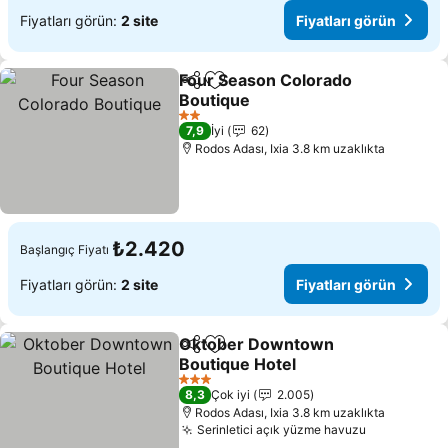
Fiyatları görün:
2 site
Fiyatları görün
Four Season Colorado
Paylaş
Favorilerime ekle
Boutique
Fiyatları görün
2 Yıldız
7,9
İyi
62
Rodos Adası, Ixia 3.8 km uzaklıkta
₺2.420
Başlangıç Fiyatı
Fiyatları görün:
2 site
Fiyatları görün
Oktober Downtown
Paylaş
Favorilerime ekle
Boutique Hotel
Fiyatları görün
3 Yıldız
8,3
Çok iyi
2.005
Rodos Adası, Ixia 3.8 km uzaklıkta
Serinletici açık yüzme havuzu
Fiyatları g