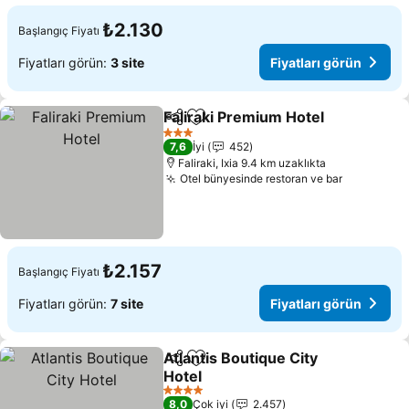
₺2.130
Başlangıç Fiyatı
Fiyatları görün:
3 site
Fiyatları görün
Faliraki Premium Hotel
Paylaş
Favorilerime ekle
Fiya
3 Yıldız
7,6
İyi
452
Faliraki, Ixia 9.4 km uzaklıkta
Otel bünyesinde restoran ve bar
Fiyatları 
₺2.157
Başlangıç Fiyatı
Fiyatları görün:
7 site
Fiyatları görün
Atlantis Boutique City
Paylaş
Favorilerime ekle
Hotel
Fiyatları görün
4 Yıldız
8,0
Çok iyi
2.457