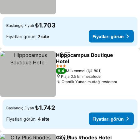
₺1.703
Başlangıç Fiyatı
Fiyatları görün:
7 site
Fiyatları görün
Hippocampus Boutique
Paylaş
Favorilerime ekle
Hotel
Fiyatları görün
3 Yıldız
9,4
Mükemmel
801
Plaja 0.5 km mesafede
Otantik Yunan mutfağı restoranı
Fiyatları 
₺1.742
Başlangıç Fiyatı
Fiyatları görün:
4 site
Fiyatları görün
City Plus Rhodes Hotel