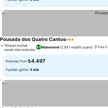
Pousada dos Quatro Cantos
3 Yıldız
Yöresel mutfak
Mükemmel
(2.951 misafir puanı)
9,0
Plaja 
sunan otel restoranı
₺4.497
Başlangıç Fiyatı
Fiyatları görün:
5 site