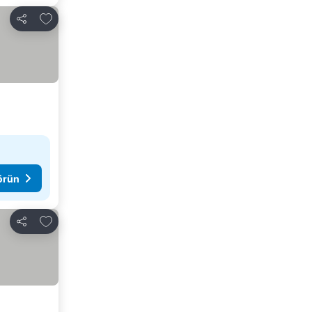
Favorilerime ekle
Paylaş
görün
Favorilerime ekle
Paylaş