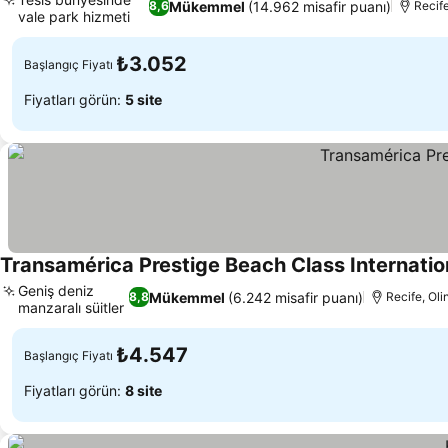
Mükemmel
(14.962 misafir puanı)
8,6
Recife
vale park hizmeti
₺3.052
Başlangıç Fiyatı
Fiyatları görün:
5 site
Transamérica Prestige Beach Class Internatio
Geniş deniz
Mükemmel
(6.242 misafir puanı)
8,8
Recife, Oli
manzaralı süitler
₺4.547
Başlangıç Fiyatı
Fiyatları görün:
8 site