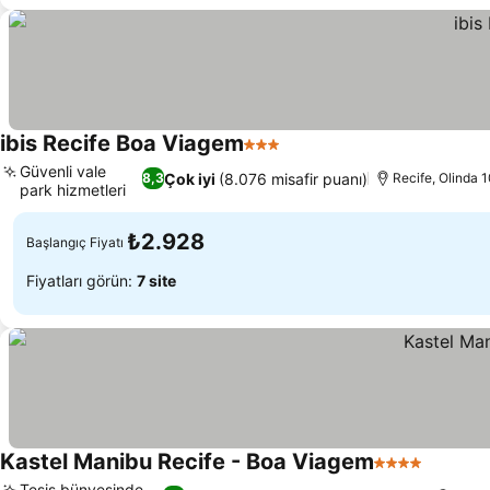
ibis Recife Boa Viagem
3 Yıldız
Güvenli vale
Çok iyi
(8.076 misafir puanı)
8,3
Recife, Olinda 
park hizmetleri
₺2.928
Başlangıç Fiyatı
Fiyatları görün:
7 site
Kastel Manibu Recife - Boa Viagem
4 Yıldız
Tesis bünyesinde