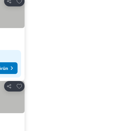
Favorilerime ekle
Paylaş
görün
Favorilerime ekle
Paylaş