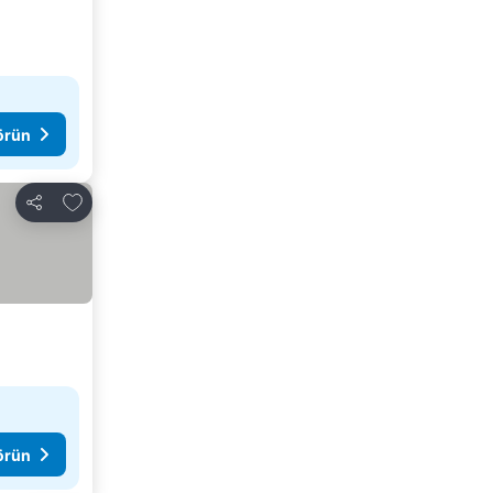
görün
Favorilerime ekle
Paylaş
görün