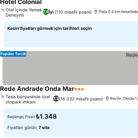
Hotel Colonial
Otel İçinde Yemek
İyi
(110 misafir puanı)
7,6
Plaja 0.5 km mesafede
Deneyimi
Kesin fiyatları görmek için tarihleri seçin
Popüler Tercih
Rede Andrade Onda Mar
3 Yıldız
Tesis bünyesinde özel
(16.032 misafir puanı)
7,3
Recife, Olinda 1
otopark imkanı
₺1.348
Başlangıç Fiyatı
Fiyatları görün:
7 site