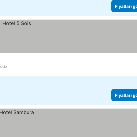
Fiyatları 
fede
Fiyatları 