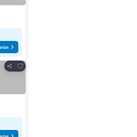
görün
Favorilerime ekle
Paylaş
görün