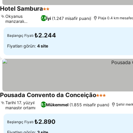
Hotel Sambura
2 Yıldız
Okyanus
İyi
(1.247 misafir puanı)
7,8
Plaja 0.4 km mesafe
manzaralı
restoran
₺2.244
Başlangıç Fiyatı
Fiyatları görün:
4 site
Pousada Convento da Conceição
3 Yıldız
Tarihi 17. yüzyıl
Mükemmel
(1.855 misafir puanı)
9,1
Şehir mer
manastır ortamı
₺2.890
Başlangıç Fiyatı
Fiyatları görün:
3 site