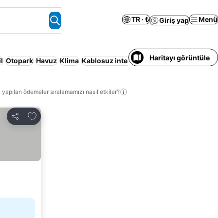
TR · ₺
Menü
Giriş yap
Haritayı görüntüle
l
Otopark
Havuz
Klima
Kablosuz internet
Tüm Ev/Apart Daire
P
 yapılan ödemeler sıralamamızı nasıl etkiler?
Favorilerime ekle
Paylaş