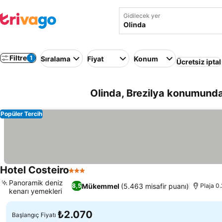
Gidilecek yer
Filtre
1
Sıralama
Fiyat
Konum
Ücretsiz iptal
Olinda, Brezilya konumundaki
Popüler Tercih
Hotel Costeiro
3 Yıldız
Panoramik deniz
Mükemmel
(5.463 misafir puanı)
8,5
Plaja 0
kenarı yemekleri
₺2.070
Başlangıç Fiyatı