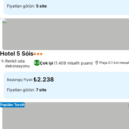
Fiyatları görün:
5 site
Hotel 5 Sóis
3 Yıldız
Renkli oda
Çok iyi
(1.409 misafir puanı)
8,0
Plaja 0.1 km mesa
dekorasyonu
₺2.238
Başlangıç Fiyatı
Fiyatları görün:
7 site
Popüler Tercih