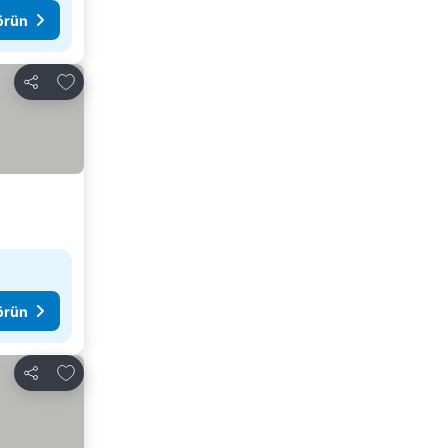
görün
Favorilerime ekle
Paylaş
görün
Favorilerime ekle
Paylaş