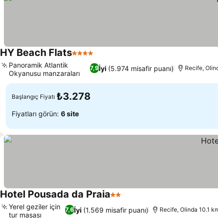
HY Beach Flats
4 Yıldız
Panoramik Atlantik
İyi
(5.974 misafir puanı)
7,9
Recife, Olin
Okyanusu manzaraları
₺3.278
Başlangıç Fiyatı
Fiyatları görün:
6 site
Hotel Pousada da Praia
2 Yıldız
Yerel geziler için
İyi
(1.569 misafir puanı)
7,6
Recife, Olinda 10.1 k
tur masası