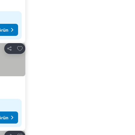
görün
Favorilerime ekle
Paylaş
görün