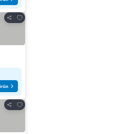
Favorilerime ekle
Paylaş
görün
Favorilerime ekle
Paylaş