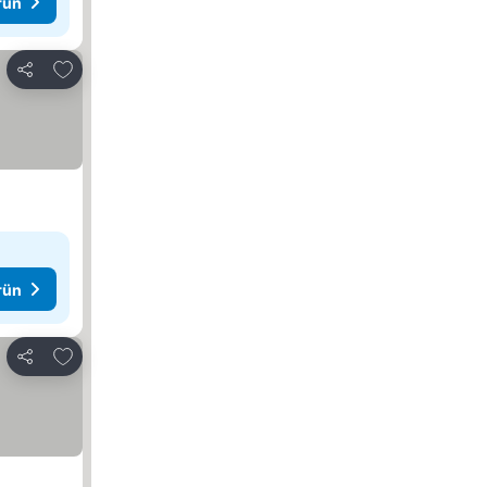
rün
Favorilerime ekle
Paylaş
rün
Favorilerime ekle
Paylaş