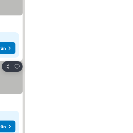
rün
Favorilerime ekle
Paylaş
rün