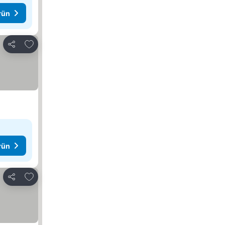
rün
Favorilerime ekle
Paylaş
rün
Favorilerime ekle
Paylaş