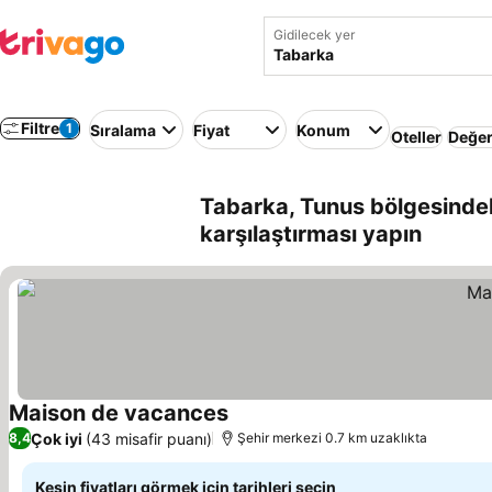
Gidilecek yer
Filtre
1
Sıralama
Fiyat
Konum
Oteller
Değer
Tabarka, Tunus bölgesindek
karşılaştırması yapın
Maison de vacances
Çok iyi
(43 misafir puanı)
8,4
Şehir merkezi 0.7 km uzaklıkta
Kesin fiyatları görmek için tarihleri seçin