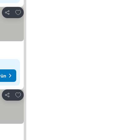
Favorilerime ekle
Paylaş
rün
Favorilerime ekle
Paylaş