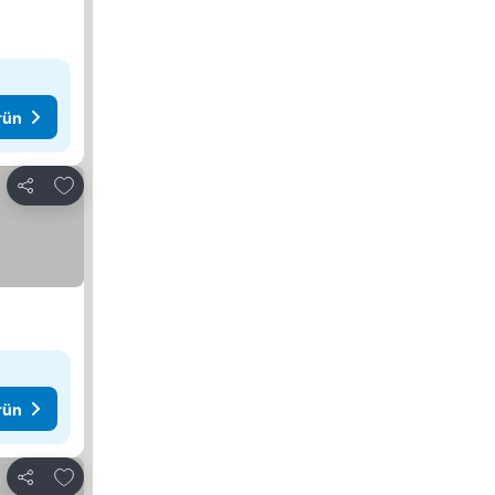
rün
Favorilerime ekle
Paylaş
rün
Favorilerime ekle
Paylaş