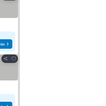
rün
Favorilerime ekle
Paylaş