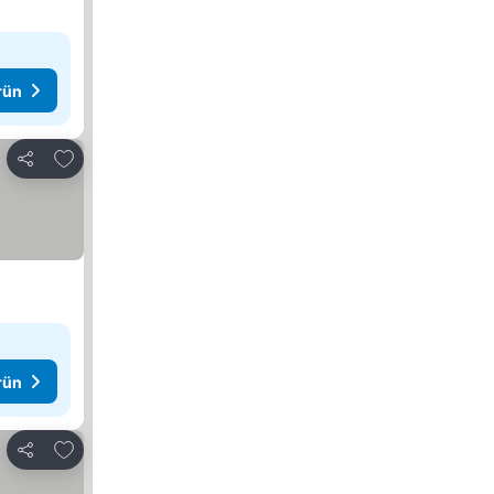
rün
Favorilerime ekle
Paylaş
rün
Favorilerime ekle
Paylaş