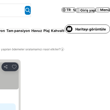
TR · ₺
Menü
Giriş yap
Haritayı görüntüle
yon
Tam pansiyon
Havuz
Plaj
Kahvaltı dâhil
Klima
Konaklama Hiz
 yapılan ödemeler sıralamamızı nasıl etkiler?
Favorilerime ekle
Paylaş