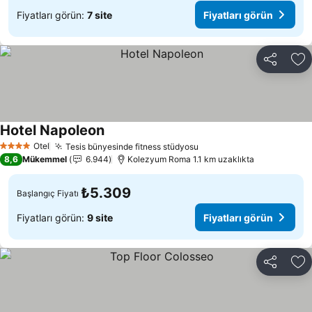
Fiyatları görün:
7 site
Fiyatları görün
Paylaş
Fa
Hotel Napoleon
Fiyatları görün
Otel
Tesis bünyesinde fitness stüdyosu
Fiyatları görün
4 Yıldız
8,6
Mükemmel
6.944
Kolezyum Roma 1.1 km uzaklıkta
₺5.309
Başlangıç Fiyatı
Fiyatları görün:
9 site
Fiyatları görün
Paylaş
Fa