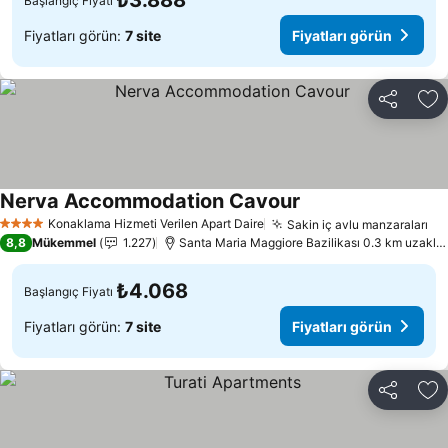
₺3.888
Başlangıç Fiyatı
Fiyatları görün:
7 site
Fiyatları görün
Paylaş
Fa
Nerva Accommodation Cavour
Fiyatları görün
Konaklama Hizmeti Verilen Apart Daire
Sakin iç avlu manzaraları
Fi
4 Yıldız
8,8
Mükemmel
1.227
Santa Maria Maggiore Bazilikası 0.3 km uzaklık
₺4.068
Başlangıç Fiyatı
Fiyatları görün:
7 site
Fiyatları görün
Paylaş
Fa