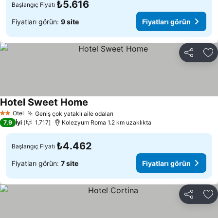
₺5.616
Başlangıç Fiyatı
Fiyatları görün:
9 site
Fiyatları görün
Paylaş
Fa
Hotel Sweet Home
Fiyatları görün
Otel
Geniş çok yataklı aile odaları
Fiyatları görün
2 Yıldız
7,9
İyi
1.717
Kolezyum Roma 1.2 km uzaklıkta
₺4.462
Başlangıç Fiyatı
Fiyatları görün:
7 site
Fiyatları görün
Paylaş
Fa