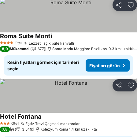
Paylaş
Fa
Roma Suite Monti
Fiyatları görün
Otel
Lezzetli açık büfe kahvaltı
Fiyatları görün
4 Yıldız
8,9
Mükemmel
677
Santa Maria Maggiore Bazilikası 0.3 km uzaklıkt
Kesin fiyatları görmek için tarihleri
Fiyatları görün
seçin
Paylaş
Fa
Hotel Fontana
Fiyatları görün
Otel
Eşsiz Trevi Çeşmesi manzaraları
Fiyatları görün
3 Yıldız
7,8
İyi
3.549
Kolezyum Roma 1.4 km uzaklıkta