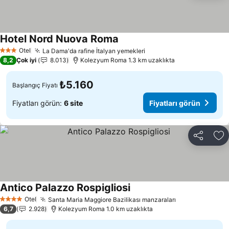
Hotel Nord Nuova Roma
Fiyatları görün
Otel
La Dama'da rafine İtalyan yemekleri
Fiyatları görün
3 Yıldız
8,2
Çok iyi
8.013
Kolezyum Roma 1.3 km uzaklıkta
₺5.160
Başlangıç Fiyatı
Fiyatları görün:
6 site
Fiyatları görün
Paylaş
Fa
Antico Palazzo Rospigliosi
Fiyatları görün
Otel
Santa Maria Maggiore Bazilikası manzaraları
Fiyatları görü
4 Yıldız
6,7
2.928
Kolezyum Roma 1.0 km uzaklıkta