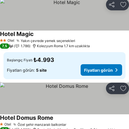
Paylaş
Fa
Hotel Magic
Fiyatları görün
Otel
Yakın çevrede yemek seçenekleri
Fiyatları görün
2 Yıldız
7,5
İyi
1.786
Kolezyum Roma 1.7 km uzaklıkta
₺4.993
Başlangıç Fiyatı
Fiyatları görün:
5 site
Fiyatları görün
Paylaş
Fa
Hotel Domus Rome
Fiyatları görün
Otel
Özel şehir manzaralı balkonlar
Fiyatları görün
1 Yıldız