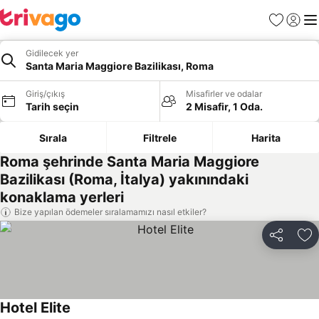
Favoriler
Giriş y
Me
Gidilecek yer
Santa Maria Maggiore Bazilikası, Roma
Giriş/çıkış
Misafirler ve odalar
Tarih seçin
2 Misafir, 1 Oda.
Sırala
Filtrele
Harita
Roma şehrinde Santa Maria Maggiore
Bazilikası (Roma, İtalya) yakınındaki
konaklama yerleri
Bize yapılan ödemeler sıralamamızı nasıl etkiler?
Paylaş
Fa
Hotel Elite
Fiyatları görün