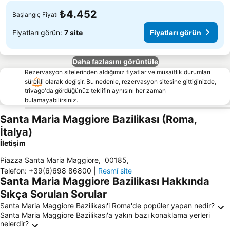
₺4.452
Başlangıç Fiyatı
Fiyatları görün:
7 site
Fiyatları görün
Daha fazlasını görüntüle
Rezervasyon sitelerinden aldığımız fiyatlar ve müsaitlik durumları
sürekli olarak değişir. Bu nedenle, rezervasyon sitesine gittiğinizde,
trivago'da gördüğünüz teklifin aynısını her zaman
bulamayabilirsiniz.
Santa Maria Maggiore Bazilikası (Roma,
İtalya)
İletişim
Piazza Santa Maria Maggiore
,
00185
,
Telefon
:
+39(6)698 86800
|
Resmî site
Santa Maria Maggiore Bazilikası Hakkında
Sıkça Sorulan Sorular
Santa Maria Maggiore Bazilikası'i Roma'de popüler yapan nedir?
Santa Maria Maggiore Bazilikası'a yakın bazı konaklama yerleri
nelerdir?