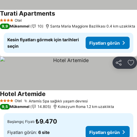
Turati Apartments
Fiyatları görün
Otel
4 Yıldız
9,9
Mükemmel
10
Santa Maria Maggiore Bazilikası 0.4 km uzaklıkta
Kesin fiyatları görmek için tarihleri
Fiyatları görün
seçin
Paylaş
Fa
Hotel Artemide
Fiyatları görün
Otel
Artemís Spa sağlıklı yaşam devresi
Fiyatları görün
4 Yıldız
9,5
Mükemmel
14.805
Kolezyum Roma 1.2 km uzaklıkta
₺9.470
Başlangıç Fiyatı
Fiyatları görün:
6 site
Fiyatları görün