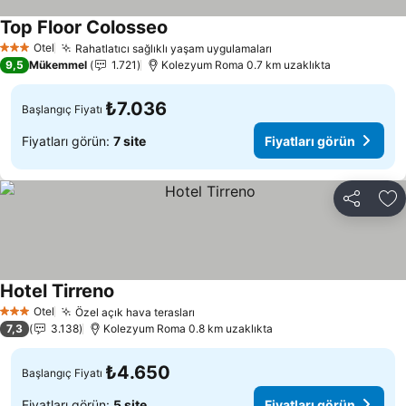
Top Floor Colosseo
Fiyatları görün
Otel
Rahatlatıcı sağlıklı yaşam uygulamaları
Fiyatları görün
3 Yıldız
9,5
Mükemmel
1.721
Kolezyum Roma 0.7 km uzaklıkta
₺7.036
Başlangıç Fiyatı
Fiyatları görün:
7 site
Fiyatları görün
Paylaş
Fa
Hotel Tirreno
Fiyatları görün
Otel
Özel açık hava terasları
Fiyatları görün
3 Yıldız
7,3
3.138
Kolezyum Roma 0.8 km uzaklıkta
₺4.650
Başlangıç Fiyatı
Fiyatları görün:
5 site
Fiyatları görün