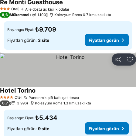
Re Monti Guesthouse
Fiyatları görün
Otel
Aile dostu üç kişilik odalar
Fiyatları görün
3 Yıldız
8,6
Mükemmel
1.100
Kolezyum Roma 0.7 km uzaklıkta
₺9.709
Başlangıç Fiyatı
Fiyatları görün:
3 site
Fiyatları görün
Paylaş
Fa
Hotel Torino
Fiyatları görün
Otel
Panoramik çift katlı çatı terası
Fiyatları görün
4 Yıldız
6,7
3.996
Kolezyum Roma 1.3 km uzaklıkta
₺5.434
Başlangıç Fiyatı
Fiyatları görün:
9 site
Fiyatları görün