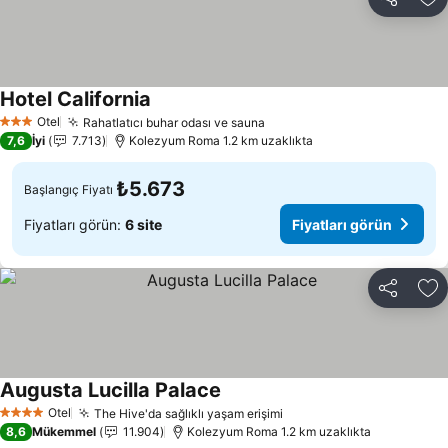
Paylaş
Fa
Hotel California
Fiyatları görün
Otel
Rahatlatıcı buhar odası ve sauna
Fiyatları görün
3 Yıldız
7,6
İyi
7.713
Kolezyum Roma 1.2 km uzaklıkta
₺5.673
Başlangıç Fiyatı
Fiyatları görün:
6 site
Fiyatları görün
Paylaş
Fa
Augusta Lucilla Palace
Fiyatları görün
Otel
The Hive'da sağlıklı yaşam erişimi
Fiyatları görün
4 Yıldız
8,6
Mükemmel
11.904
Kolezyum Roma 1.2 km uzaklıkta