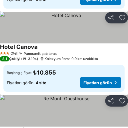
Paylaş
Fa
Hotel Canova
Fiyatları görün
Otel
Panoramik çatı terası
Fiyatları görün
3 Yıldız
8,1
Çok iyi
3.194
Kolezyum Roma 0.9 km uzaklıkta
₺10.855
Başlangıç Fiyatı
Fiyatları görün:
4 site
Fiyatları görün
Paylaş
Fa