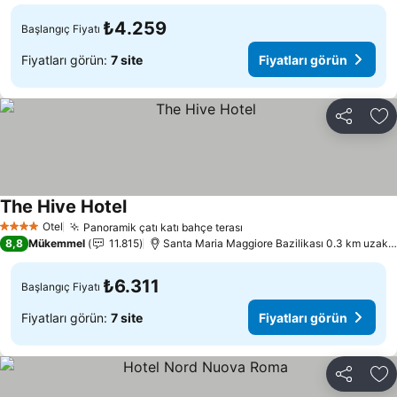
₺4.259
Başlangıç Fiyatı
Fiyatları görün:
7 site
Fiyatları görün
Paylaş
Fa
The Hive Hotel
Fiyatları görün
Otel
Panoramik çatı katı bahçe terası
Fiyatları görün
4 Yıldız
8,8
Mükemmel
11.815
Santa Maria Maggiore Bazilikası 0.3 km uzaklı
₺6.311
Başlangıç Fiyatı
Fiyatları görün:
7 site
Fiyatları görün
Paylaş
Fa