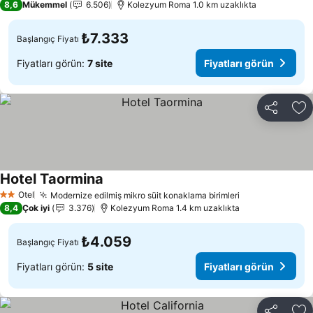
8,6
Mükemmel
6.506
Kolezyum Roma 1.0 km uzaklıkta
₺7.333
Başlangıç Fiyatı
Fiyatları görün:
7 site
Fiyatları görün
Paylaş
Fa
Hotel Taormina
Fiyatları görün
Otel
Modernize edilmiş mikro süit konaklama birimleri
Fiyatları görü
2 Yıldız
8,4
Çok iyi
3.376
Kolezyum Roma 1.4 km uzaklıkta
₺4.059
Başlangıç Fiyatı
Fiyatları görün:
5 site
Fiyatları görün