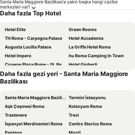
Santa Maria Maggiore Bazilikası'a yakın başka hangi cazibe
merkezleri var?
Daha fazla Top Hotel
Hotel Elite
Green Rooms
TH Roma - Carpegna Palace
Hotel Accademia
Augusta Lucilla Palace
La Griffe Hotel Roma
Hotel Impero
hu Roma Camping In Town
Crowne Plaza Rome - St. Peters By Ihg
Hotel Gioberti
Daha fazla gezi yeri - Santa Maria Maggiore
Radisson Collection Hotel, Roma Antica
Aparthotel Colombo Roma
Bazilikası
The Hive Hotel
Novotel Roma Est
Hotel Mosaic Central Rome
Roma Palace Suite
Santa Maria Maggiore Bazilikası
Termini İstasyonu
Excel Roma Montemario
ibis Styles Roma Eur
Aşk Çeşmesi Roma
Kolezyum Roma
Mercure Roma Cinecittà
Hotel Caravel
Trastevere
Trevi
MEININGER Roma Termini
Hotel Roma Tor Vergata
İspanyol Merdivenleri Roma
Centro Storico Roma
Hotel San Giovanni Roma
Excellence Suite
Panteon
Monti
The Guardian Hotel
Ibis Roma Fiera