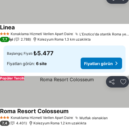
Paylaş
Fa
Linea
Fiyatları görün
Konaklama Hizmeti Verilen Apart Daire
L'Enotico'da otantik Roma yemekleri
3 Yıldız
7,7
İyi
2.788
Kolezyum Roma 1.3 km uzaklıkta
₺5.477
Başlangıç Fiyatı
Fiyatları görün:
6 site
Fiyatları görün
Popüler Tercih
Paylaş
Fa
Roma Resort Colosseum
Fiyatları görün
Konaklama Hizmeti Verilen Apart Daire
Mutfak olanakları
Fiyatları 
3 Yıldız
7,4
4.401
Kolezyum Roma 1.2 km uzaklıkta