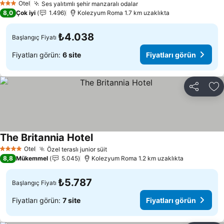
Otel
Ses yalıtımlı şehir manzaralı odalar
Fiyatları görün
3 Yıldız
8,0
Çok iyi
1.496
Kolezyum Roma 1.7 km uzaklıkta
₺4.038
Başlangıç Fiyatı
Fiyatları görün:
6 site
Fiyatları görün
Paylaş
Fa
The Britannia Hotel
Fiyatları görün
Otel
Özel teraslı junior süit
Fiyatları görün
4 Yıldız
8,8
Mükemmel
5.045
Kolezyum Roma 1.2 km uzaklıkta
₺5.787
Başlangıç Fiyatı
Fiyatları görün:
7 site
Fiyatları görün