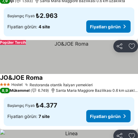
7,9
İyi
1.593
Santa Maria Maggiore Bazilikası 0.6 km uzaklıkta
₺2.963
Başlangıç Fiyatı
Fiyatları görün:
4 site
Fiyatları görün
Popüler Tercih
Paylaş
Fa
JO&JOE Roma
Fiyatları görün
Hostel
Restoranda otantik İtalyan yemekleri
Fiyatları görün
3 Yıldız
8,9
Mükemmel
6.749
Santa Maria Maggiore Bazilikası 0.6 km uzaklık
₺4.377
Başlangıç Fiyatı
Fiyatları görün:
7 site
Fiyatları görün