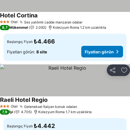
Hotel Cortina
Fiyatları görün
Otel
Ses yalıtımlı cadde manzaralı odalar
Fiyatları görün
3 Yıldız
8,7
Mükemmel
2.092
Kolezyum Roma 1.2 km uzaklıkta
₺4.466
Başlangıç Fiyatı
Fiyatları görün:
8 site
Fiyatları görün
Paylaş
Fa
Raeli Hotel Regio
Fiyatları görün
Otel
Geleneksel İtalyan konuk odaları
Fiyatları görün
3 Yıldız
7,9
İyi
4.705
Kolezyum Roma 1.7 km uzaklıkta
₺4.442
Başlangıç Fiyatı