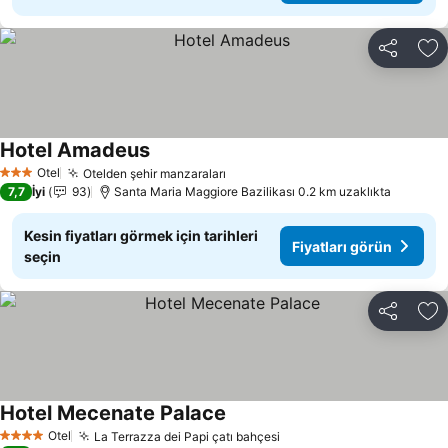
Paylaş
Fa
Hotel Amadeus
Fiyatları görün
Otel
Otelden şehir manzaraları
Fiyatları görün
3 Yıldız
7,7
İyi
93
Santa Maria Maggiore Bazilikası 0.2 km uzaklıkta
Kesin fiyatları görmek için tarihleri
Fiyatları görün
seçin
Paylaş
Fa
Hotel Mecenate Palace
Fiyatları görün
Otel
La Terrazza dei Papi çatı bahçesi
Fiyatları görün
4 Yıldız