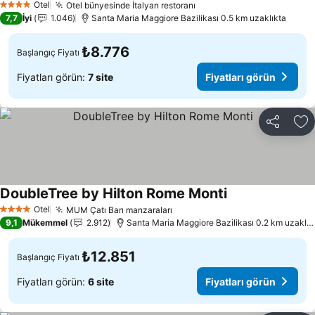
Otel
Otel bünyesinde İtalyan restoranı
Fiyatları görün
4 Yıldız
7,7
İyi
1.046
Santa Maria Maggiore Bazilikası 0.5 km uzaklıkta
₺8.776
Başlangıç Fiyatı
Fiyatları görün:
7 site
Fiyatları görün
Paylaş
Fa
DoubleTree by Hilton Rome Monti
Fiyatları görün
Otel
MUM Çatı Barı manzaraları
Fiyatları görün
4 Yıldız
9,1
Mükemmel
2.912
Santa Maria Maggiore Bazilikası 0.2 km uzaklık
₺12.851
Başlangıç Fiyatı
Fiyatları görün:
6 site
Fiyatları görün