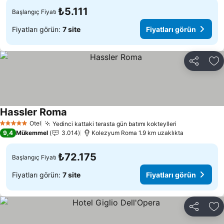
₺5.111
Başlangıç Fiyatı
Fiyatları görün:
7 site
Fiyatları görün
Paylaş
Fa
Hassler Roma
Fiyatları görün
Otel
Yedinci kattaki terasta gün batımı kokteylleri
Fiyatları gör
5 Yıldız
9,4
Mükemmel
3.014
Kolezyum Roma 1.9 km uzaklıkta
₺72.175
Başlangıç Fiyatı
Fiyatları görün:
7 site
Fiyatları görün
Paylaş
Fa