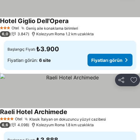
Hotel Giglio Dell'Opera
Fiyatları görün
Otel
Geniş aile konaklama birimleri
Fiyatları görün
3 Yıldız
6,0
3.847
Kolezyum Roma 1.2 km uzaklıkta
₺3.900
Başlangıç Fiyatı
Fiyatları görün:
6 site
Fiyatları görün
Paylaş
Fa
Raeli Hotel Archimede
Fiyatları görün
Otel
Klasik İtalyan on dokuzuncu yüzyıl cazibesi
Fiyatları görün
4 Yıldız
6,6
4.098
Kolezyum Roma 1.8 km uzaklıkta