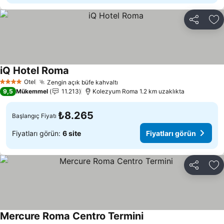
Paylaş
Fa
iQ Hotel Roma
Fiyatları görün
Otel
Zengin açık büfe kahvaltı
Fiyatları görün
4 Yıldız
9,5
Mükemmel
11.213
Kolezyum Roma 1.2 km uzaklıkta
₺8.265
Başlangıç Fiyatı
Fiyatları görün:
6 site
Fiyatları görün
Paylaş
Fa
Mercure Roma Centro Termini
Fiyatları görün