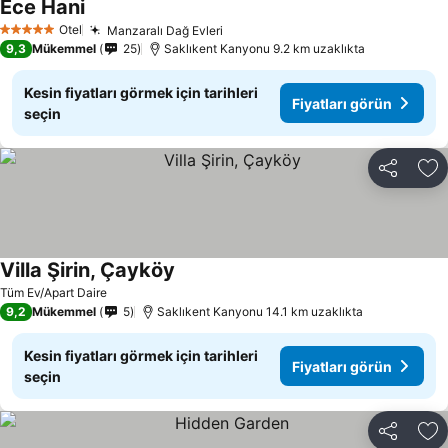
Ece Hani
Fiyatları görün
Otel
Manzaralı Dağ Evleri
Fiyatları görün
5 Yıldız
9,3
Mükemmel
25
Saklıkent Kanyonu 9.2 km uzaklıkta
Kesin fiyatları görmek için tarihleri
Fiyatları görün
seçin
Paylaş
Fa
Villa Şirin, Çayköy
Fiyatları görün
Tüm Ev/Apart Daire
9,2
Mükemmel
5
Saklıkent Kanyonu 14.1 km uzaklıkta
Kesin fiyatları görmek için tarihleri
Fiyatları görün
seçin
Paylaş
Fa