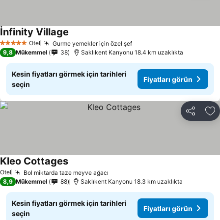
İnfinity Village
Fiyatları görün
Otel
Gurme yemekler için özel şef
Fiyatları görün
5 Yıldız
9,8
Mükemmel
38
Saklıkent Kanyonu 18.4 km uzaklıkta
Kesin fiyatları görmek için tarihleri
Fiyatları görün
seçin
Paylaş
Fa
Kleo Cottages
Fiyatları görün
Otel
Bol miktarda taze meyve ağacı
Fiyatları görün
8,9
Mükemmel
88
Saklıkent Kanyonu 18.3 km uzaklıkta
Kesin fiyatları görmek için tarihleri
Fiyatları görün
seçin