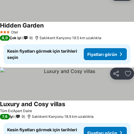
Hidden Garden
Fiyatları görün
Otel
3 Yıldız
8,0
Çok iyi
9
Saklıkent Kanyonu 19.5 km uzaklıkta
Kesin fiyatları görmek için tarihleri
Fiyatları görün
seçin
Paylaş
Fa
Luxury and Cosy villas
Fiyatları görün
Tüm Ev/Apart Daire
7,6
İyi
9
Saklıkent Kanyonu 18.9 km uzaklıkta
Kesin fiyatları görmek için tarihleri
Fiyatları görün