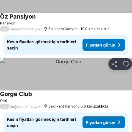
Öz Pansiyon
Fiyatları görün
Pansiyon
/
Saklıkent Kanyonu 19.0 km uzaklıkta
Değerlendirme yok
Kesin fiyatları görmek için tarihleri
Fiyatları görün
seçin
Paylaş
Fa
Gorge Club
Fiyatları görün
Otel
/
Saklıkent Kanyonu 0.3 km uzaklıkta
Değerlendirme yok
Kesin fiyatları görmek için tarihleri
Fiyatları görün
seçin