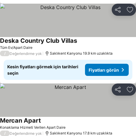
Paylaş
Fa
Deska Country Club Villas
Fiyatları görün
Tüm Ev/Apart Daire
/
Saklıkent Kanyonu 19.9 km uzaklıkta
Değerlendirme yok
Kesin fiyatları görmek için tarihleri
Fiyatları görün
seçin
Paylaş
Fa
Mercan Apart
Fiyatları görün
Konaklama Hizmeti Verilen Apart Daire
/
Saklıkent Kanyonu 17.8 km uzaklıkta
Değerlendirme yok