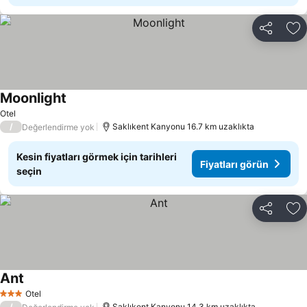
Paylaş
Fa
Moonlight
Fiyatları görün
Otel
/
Saklıkent Kanyonu 16.7 km uzaklıkta
Değerlendirme yok
Kesin fiyatları görmek için tarihleri
Fiyatları görün
seçin
Paylaş
Fa
Ant
Fiyatları görün
Otel
3 Yıldız
/
Saklıkent Kanyonu 14.3 km uzaklıkta