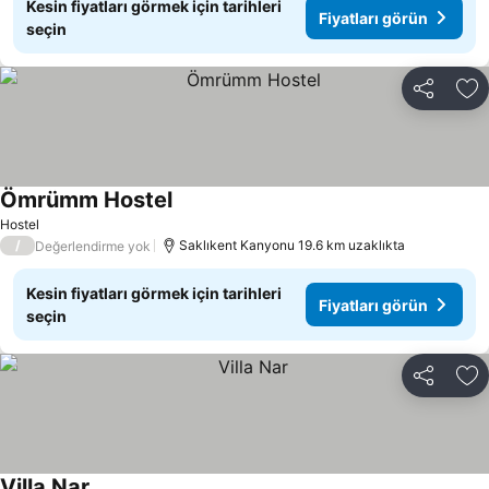
Kesin fiyatları görmek için tarihleri
Fiyatları görün
seçin
Paylaş
Fa
Ömrümm Hostel
Fiyatları görün
Hostel
/
Saklıkent Kanyonu 19.6 km uzaklıkta
Değerlendirme yok
Kesin fiyatları görmek için tarihleri
Fiyatları görün
seçin
Paylaş
Fa
Villa Nar