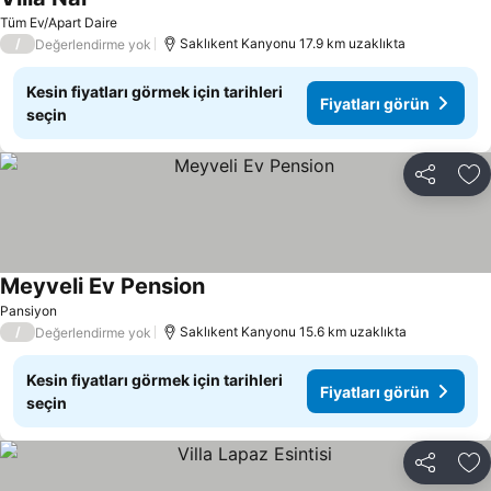
Fiyatları görün
Tüm Ev/Apart Daire
/
Saklıkent Kanyonu 17.9 km uzaklıkta
Değerlendirme yok
Kesin fiyatları görmek için tarihleri
Fiyatları görün
seçin
Paylaş
Fa
Meyveli Ev Pension
Fiyatları görün
Pansiyon
/
Saklıkent Kanyonu 15.6 km uzaklıkta
Değerlendirme yok
Kesin fiyatları görmek için tarihleri
Fiyatları görün
seçin
Paylaş
Fa