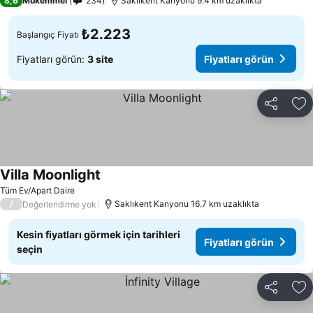
8,6
Mükemmel
234
Saklıkent Kanyonu 9.4 km uzaklıkta
₺2.223
Başlangıç Fiyatı
Fiyatları görün:
3 site
Fiyatları görün
Paylaş
Fa
Villa Moonlight
Fiyatları görün
Tüm Ev/Apart Daire
/
Saklıkent Kanyonu 16.7 km uzaklıkta
Değerlendirme yok
Kesin fiyatları görmek için tarihleri
Fiyatları görün
seçin
Paylaş
Fa