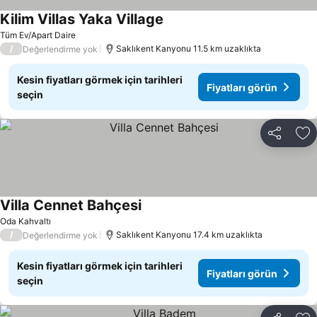
Kilim Villas Yaka Village
Fiyatları görün
Tüm Ev/Apart Daire
/
Saklıkent Kanyonu 11.5 km uzaklıkta
Değerlendirme yok
Kesin fiyatları görmek için tarihleri
Fiyatları görün
seçin
Paylaş
Fa
Villa Cennet Bahçesi
Fiyatları görün
Oda Kahvaltı
/
Saklıkent Kanyonu 17.4 km uzaklıkta
Değerlendirme yok
Kesin fiyatları görmek için tarihleri
Fiyatları görün
seçin