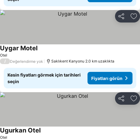
Paylaş
Fa
Uygar Motel
Fiyatları görün
Otel
/
Saklıkent Kanyonu 2.0 km uzaklıkta
Değerlendirme yok
Kesin fiyatları görmek için tarihleri
Fiyatları görün
seçin
Paylaş
Fa
Ugurkan Otel
Fiyatları görün
Otel