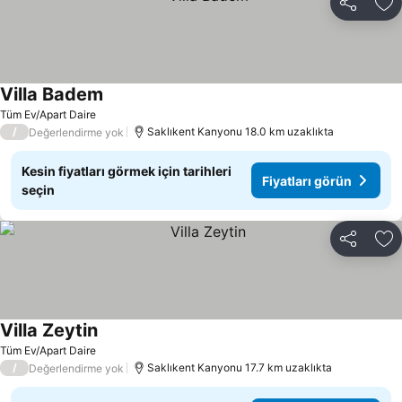
Paylaş
Fa
Villa Badem
Fiyatları görün
Tüm Ev/Apart Daire
/
Saklıkent Kanyonu 18.0 km uzaklıkta
Değerlendirme yok
Kesin fiyatları görmek için tarihleri
Fiyatları görün
seçin
Paylaş
Fa
Villa Zeytin
Fiyatları görün
Tüm Ev/Apart Daire
/
Saklıkent Kanyonu 17.7 km uzaklıkta
Değerlendirme yok