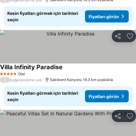
Değerlendirme yok
Kesin fiyatları görmek için tarihleri
Fiyatları görün
seçin
Paylaş
Fa
Villa Infinity Paradise
Fiyatları görün
Otel
5 Yıldız
/
Saklıkent Kanyonu 19.3 km uzaklıkta
Değerlendirme yok
Kesin fiyatları görmek için tarihleri
Fiyatları görün
seçin
Paylaş
Fa