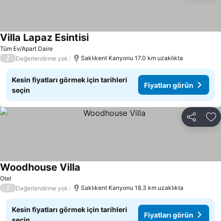
Villa Lapaz Esintisi
Fiyatları görün
Tüm Ev/Apart Daire
/
Saklıkent Kanyonu 17.0 km uzaklıkta
Değerlendirme yok
Kesin fiyatları görmek için tarihleri
Fiyatları görün
seçin
Paylaş
Fa
Woodhouse Villa
Fiyatları görün
Otel
/
Saklıkent Kanyonu 18.3 km uzaklıkta
Değerlendirme yok
Kesin fiyatları görmek için tarihleri
Fiyatları görün
seçin