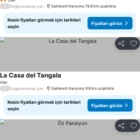
Otel
2 Yıldız
/
Saklıkent Kanyonu 19.9 km uzaklıkta
Değerlendirme yok
Kesin fiyatları görmek için tarihleri
Fiyatları görün
seçin
Paylaş
Fa
La Casa del Tangala
Fiyatları görün
Otel
/
Saklıkent Kanyonu 9.8 km uzaklıkta
Değerlendirme yok
Kesin fiyatları görmek için tarihleri
Fiyatları görün
seçin
Paylaş
Fa