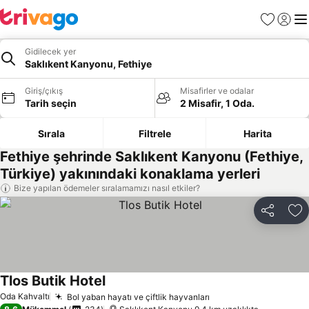
Favoriler
Giriş y
Me
Gidilecek yer
Saklıkent Kanyonu, Fethiye
Giriş/çıkış
Misafirler ve odalar
Tarih seçin
2 Misafir, 1 Oda.
Sırala
Filtrele
Harita
Fethiye şehrinde Saklıkent Kanyonu (Fethiye,
Türkiye) yakınındaki konaklama yerleri
Bize yapılan ödemeler sıralamamızı nasıl etkiler?
Paylaş
Fa
Tlos Butik Hotel
Fiyatları görün
Oda Kahvaltı
Bol yaban hayatı ve çiftlik hayvanları
Fiyatları görün