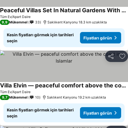
Peaceful Villas Set In Natural Gardens With Private Pool
Fiyatları görün
Tüm Ev/Apart Daire
9,9
Mükemmel
33
Saklıkent Kanyonu 18.3 km uzaklıkta
Kesin fiyatları görmek için tarihleri
Fiyatları görün
seçin
Paylaş
Fa
Villa Elvin — peaceful comfort above the coast in Islamlar
Fiyatları görün
Tüm Ev/Apart Daire
9,7
Mükemmel
10
Saklıkent Kanyonu 19.2 km uzaklıkta
Kesin fiyatları görmek için tarihleri
Fiyatları görün
seçin