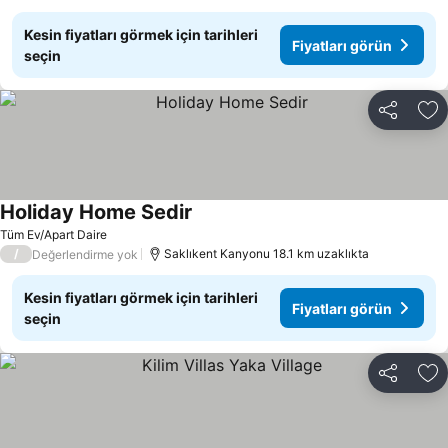
Kesin fiyatları görmek için tarihleri
Fiyatları görün
seçin
Paylaş
Fa
Holiday Home Sedir
Fiyatları görün
Tüm Ev/Apart Daire
/
Saklıkent Kanyonu 18.1 km uzaklıkta
Değerlendirme yok
Kesin fiyatları görmek için tarihleri
Fiyatları görün
seçin
Paylaş
Fa