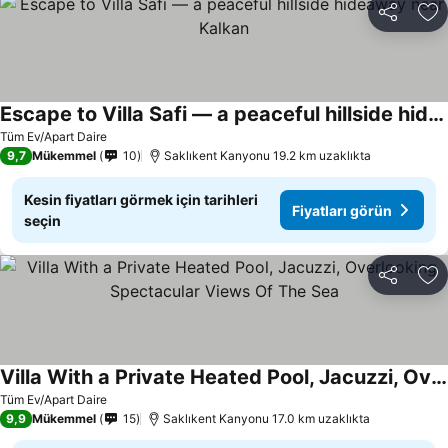
Paylaş
Fa
Escape to Villa Safi — a peaceful hillside hideaway near Kalkan
Fiyatları görün
Tüm Ev/Apart Daire
9,7
Mükemmel
10
Saklıkent Kanyonu 19.2 km uzaklıkta
Kesin fiyatları görmek için tarihleri
Fiyatları görün
seçin
Paylaş
Fa
Villa With a Private Heated Pool, Jacuzzi, Overlooking Spectacular Views Of The Sea
Fiyatları görün
Tüm Ev/Apart Daire
9,9
Mükemmel
15
Saklıkent Kanyonu 17.0 km uzaklıkta