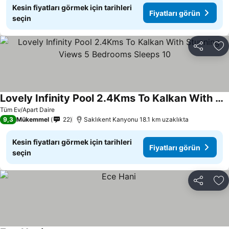
Kesin fiyatları görmek için tarihleri
Fiyatları görün
seçin
Paylaş
Fa
Lovely Infinity Pool 2.4Kms To Kalkan With Stunning Views 5 Bedrooms Sleeps 10
Fiyatları görün
Tüm Ev/Apart Daire
9,3
Mükemmel
22
Saklıkent Kanyonu 18.1 km uzaklıkta
Kesin fiyatları görmek için tarihleri
Fiyatları görün
seçin
Paylaş
Fa