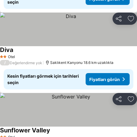
seçin
Paylaş
Fa
Diva
Fiyatları görün
Otel
2 Yıldız
/
Saklıkent Kanyonu 18.6 km uzaklıkta
Değerlendirme yok
Kesin fiyatları görmek için tarihleri
Fiyatları görün
seçin
Paylaş
Fa
Sunflower Valley
Fiyatları görün