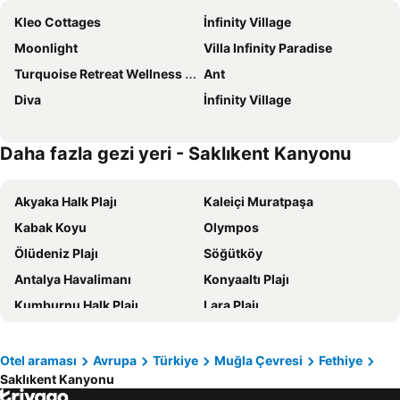
Kleo Cottages
İnfinity Village
Moonlight
Villa Infinity Paradise
Turquoise Retreat Wellness & Spa
Ant
Diva
İnfinity Village
Daha fazla gezi yeri - Saklıkent Kanyonu
Akyaka Halk Plajı
Kaleiçi Muratpaşa
Kabak Koyu
Olympos
Ölüdeniz Plajı
Söğütköy
Antalya Havalimanı
Konyaaltı Plajı
Kumburnu Halk Plajı
Lara Plajı
Kemer Plajı Antalya
Marmaris Plajı
Davraz Kayak Merkezi
Gündoğan Halk Plajı
Otel araması
Avrupa
Türkiye
Muğla Çevresi
Fethiye
Saklıkent Kanyonu
Calis Beach
Kekova