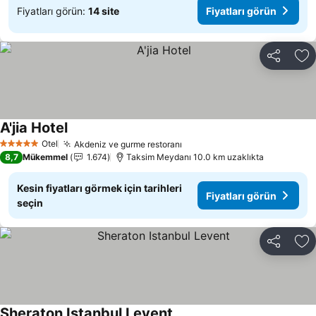
Fiyatları görün:
14 site
Fiyatları görün
Paylaş
Fa
A'jia Hotel
Fiyatları görün
Otel
Akdeniz ve gurme restoranı
Fiyatları görün
5 Yıldız
8,7
Mükemmel
1.674
Taksim Meydanı 10.0 km uzaklıkta
Kesin fiyatları görmek için tarihleri
Fiyatları görün
seçin
Paylaş
Fa
Sheraton Istanbul Levent