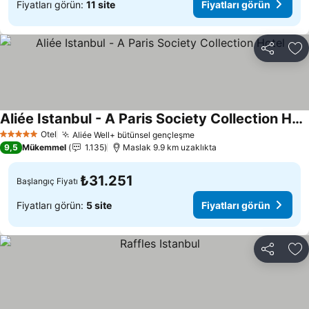
Fiyatları görün:
11 site
Fiyatları görün
Paylaş
Fa
Aliée Istanbul - A Paris Society Collection Hotel
Fiyatları görün
Otel
Aliée Well+ bütünsel gençleşme
Fiyatları görün
5 Yıldız
9,5
Mükemmel
1.135
Maslak 9.9 km uzaklıkta
₺31.251
Başlangıç Fiyatı
Fiyatları görün:
5 site
Fiyatları görün
Paylaş
Fa