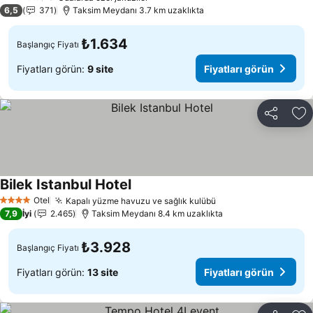
3 Yıldız
6,5
371
Taksim Meydanı 3.7 km uzaklıkta
₺1.634
Başlangıç Fiyatı
Fiyatları görün:
9 site
Fiyatları görün
Paylaş
Fa
Bilek Istanbul Hotel
Fiyatları görün
Otel
Kapalı yüzme havuzu ve sağlık kulübü
Fiyatları görün
4 Yıldız
7,9
İyi
2.465
Taksim Meydanı 8.4 km uzaklıkta
₺3.928
Başlangıç Fiyatı
Fiyatları görün:
13 site
Fiyatları görün