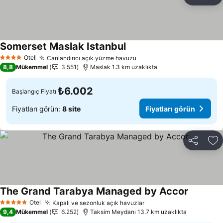
Paylaş
Fa
Somerset Maslak Istanbul
Fiyatları görün
Otel
Canlandırıcı açık yüzme havuzu
Fiyatları görün
4 Yıldız
8,8
Mükemmel
3.551
Maslak 1.3 km uzaklıkta
₺6.002
Başlangıç Fiyatı
Fiyatları görün:
8 site
Fiyatları görün
Paylaş
Fa
The Grand Tarabya Managed by Accor
Fiyatları
Otel
Kapalı ve sezonluk açık havuzlar
Fiyatları görün
5 Yıldız
9,4
Mükemmel
6.252
Taksim Meydanı 13.7 km uzaklıkta