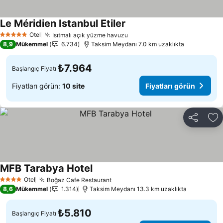
Le Méridien Istanbul Etiler
Fiyatları görün
Otel
Isıtmalı açık yüzme havuzu
Fiyatları görün
5 Yıldız
8,9
Mükemmel
6.734
Taksim Meydanı 7.0 km uzaklıkta
₺7.964
Başlangıç Fiyatı
Fiyatları görün:
10 site
Fiyatları görün
Paylaş
Fa
MFB Tarabya Hotel
Fiyatları görün
Otel
Boğaz Cafe Restaurant
Fiyatları görün
4 Yıldız
8,6
Mükemmel
1.314
Taksim Meydanı 13.3 km uzaklıkta
₺5.810
Başlangıç Fiyatı