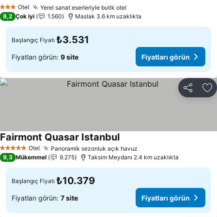
Fiyatları görün
Otel
Yerel sanat eserleriyle butik otel
Fiyatları görün
3 Yıldız
8,2
Çok iyi
1.560
Maslak 3.6 km uzaklıkta
₺3.531
Başlangıç Fiyatı
Fiyatları görün:
9 site
Fiyatları görün
Paylaş
Fa
Fairmont Quasar Istanbul
Fiyatları görün
Otel
Panoramik sezonluk açık havuz
Fiyatları görün
5 Yıldız
9,3
Mükemmel
9.275
Taksim Meydanı 2.4 km uzaklıkta
₺10.379
Başlangıç Fiyatı
Fiyatları görün:
7 site
Fiyatları görün