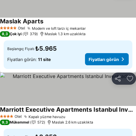
Maslak Aparts
Fiyatları görün
Otel
Modern ve loft tarzı iç mekanlar
Fiyatları görün
5 Yıldız
8,3
Çok iyi
379
Maslak 1.3 km uzaklıkta
₺5.965
Başlangıç Fiyatı
Fiyatları görün:
11 site
Fiyatları görün
Paylaş
Fa
Marriott Executive Apartments Istanbul Investvadi
Fiyatları görün
Otel
Kapalı yüzme havuzu
Fiyatları görün
4 Yıldız
9,3
Mükemmel
572
Maslak 2.6 km uzaklıkta