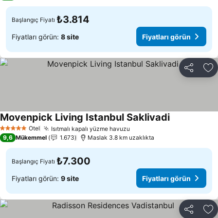
₺3.814
Başlangıç Fiyatı
Fiyatları görün:
8 site
Fiyatları görün
Paylaş
Fa
Movenpick Living Istanbul Saklivadi
Fiyatları gör
Otel
Isıtmalı kapalı yüzme havuzu
Fiyatları görün
5 Yıldız
9,6
Mükemmel
1.673
Maslak 3.8 km uzaklıkta
₺7.300
Başlangıç Fiyatı
Fiyatları görün:
9 site
Fiyatları görün
Paylaş
Fa