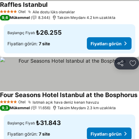
Raffles Istanbul
Fiyatları görün
Otel
Aile dostu lüks olanaklar
Fiyatları görün
5 Yıldız
9,6
Mükemmel
8.344
Taksim Meydanı 4.2 km uzaklıkta
₺26.255
Başlangıç Fiyatı
Fiyatları görün:
7 site
Fiyatları görün
Paylaş
Fa
Four Seasons Hotel Istanbul at the Bosphorus
Otel
Isıtmalı açık hava deniz kenarı havuzu
Fiyatları görün
5 Yıldız
9,3
Mükemmel
11.656
Taksim Meydanı 2.3 km uzaklıkta
₺31.843
Başlangıç Fiyatı
Fiyatları görün:
7 site
Fiyatları görün