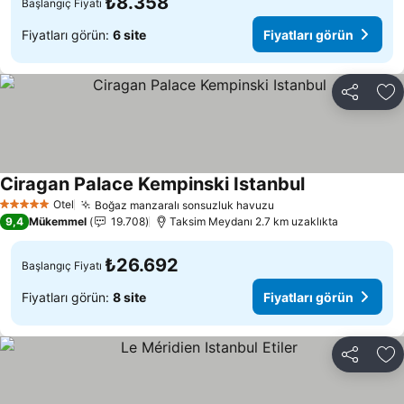
₺8.358
Başlangıç Fiyatı
Fiyatları görün:
6 site
Fiyatları görün
Paylaş
Fa
Ciragan Palace Kempinski Istanbul
Fiyatları görün
Otel
Boğaz manzaralı sonsuzluk havuzu
Fiyatları görün
5 Yıldız
9,4
Mükemmel
19.708
Taksim Meydanı 2.7 km uzaklıkta
₺26.692
Başlangıç Fiyatı
Fiyatları görün:
8 site
Fiyatları görün
Paylaş
Fa