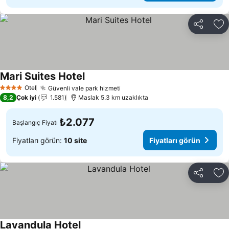
Paylaş
Fa
Mari Suites Hotel
Fiyatları görün
Otel
Güvenli vale park hizmeti
Fiyatları görün
4 Yıldız
8,2
Çok iyi
1.581
Maslak 5.3 km uzaklıkta
₺2.077
Başlangıç Fiyatı
Fiyatları görün:
10 site
Fiyatları görün
Paylaş
Fa
Lavandula Hotel