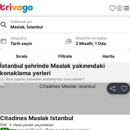
Favoriler
Giriş y
Me
Gidilecek yer
Maslak, İstanbul
Giriş/çıkış
Misafirler ve odalar
Tarih seçin
2 Misafir, 1 Oda.
Sırala
Filtrele
Harita
İstanbul şehrinde Maslak yakınındaki
konaklama yerleri
Bize yapılan ödemeler sıralamamızı nasıl etkiler?
Paylaş
Fa
Citadines Maslak Istanbul
Fiyatları görün
Otel
Helal yemek seçenekleri
Fiyatları görün