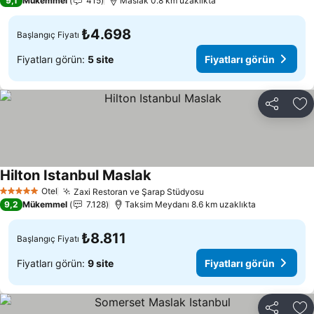
9,1
Mükemmel
415
Maslak 0.8 km uzaklıkta
₺4.698
Başlangıç Fiyatı
Fiyatları görün:
5 site
Fiyatları görün
Paylaş
Fa
Hilton Istanbul Maslak
Fiyatları görün
Otel
Zaxi Restoran ve Şarap Stüdyosu
Fiyatları görün
5 Yıldız
9,2
Mükemmel
7.128
Taksim Meydanı 8.6 km uzaklıkta
₺8.811
Başlangıç Fiyatı
Fiyatları görün:
9 site
Fiyatları görün