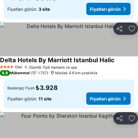
Fiyatları görün:
3 site
Fiyatları görün
Paylaş
Fa
Delta Hotels By Marriott Istanbul Halic
Fiyatları 
Otel
Otantik Türk hamamı ve spa
Fiyatları görün
4 Yıldız
8,6
Mükemmel
1.757
Maslak 4.6 km uzaklıkta
₺3.928
Başlangıç Fiyatı
Fiyatları görün:
11 site
Fiyatları görün
Paylaş
Fa