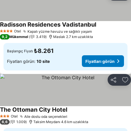
Radisson Residences Vadistanbul
Fiyatları görün
Otel
Kapalı yüzme havuzu ve sağlıklı yaşam
Fiyatları görün
4 Yıldız
9,2
Mükemmel
3.419
Maslak 2.7 km uzaklıkta
₺8.261
Başlangıç Fiyatı
Fiyatları görün:
10 site
Fiyatları görün
Paylaş
Fa
The Ottoman City Hotel
Fiyatları görün
Otel
Aile dostu oda seçenekleri
Fiyatları görün
3 Yıldız
6,6
1.009
Taksim Meydanı 4.6 km uzaklıkta