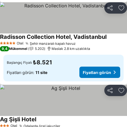
Paylaş
Fa
Radisson Collection Hotel, Vadistanbul
Fiyatları 
Otel
Şehir manzaralı kapalı havuz
Fiyatları görün
5 Yıldız
9,4
Mükemmel
5.202
Maslak 2.8 km uzaklıkta
₺8.521
Başlangıç Fiyatı
Fiyatları görün:
11 site
Fiyatları görün
Paylaş
Fa
Ag Şişli Hotel
Fiyatları görün
Otel
Odalarda özel jakuziler
Fiyatları görün