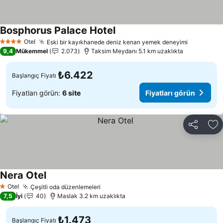
Bosphorus Palace Hotel
Fiyatları görün
Otel
Eski bir kayıkhanede deniz kenarı yemek deneyimi
Fiyatları
4 Yıldız
9,4
Mükemmel
2.073
Taksim Meydanı 5.1 km uzaklıkta
₺6.422
Başlangıç Fiyatı
Fiyatları görün:
6 site
Fiyatları görün
Paylaş
Fa
Nera Otel
Fiyatları görün
Otel
Çeşitli oda düzenlemeleri
Fiyatları görün
1 Yıldız
7,5
İyi
40
Maslak 3.2 km uzaklıkta
₺1.473
Başlangıç Fiyatı