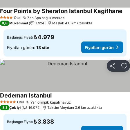
Four Points by Sheraton Istanbul Kagithane
Fiy
Otel
Zen Spa sağlık merkezi
Fiyatları görün
4 Yıldız
8,8
Mükemmel
1.924
Maslak 4.0 km uzaklıkta
₺4.979
Başlangıç Fiyatı
Fiyatları görün:
13 site
Fiyatları görün
Paylaş
Fa
Dedeman Istanbul
Fiyatları görün
Otel
Yarı olimpik kapalı havuz
Fiyatları görün
5 Yıldız
8,1
Çok iyi
16.072
Taksim Meydanı 3.6 km uzaklıkta
₺3.838
Başlangıç Fiyatı