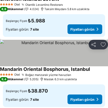
Fiyatları görün
Otel
Otantik Levantino Restoranı
Fiyatları görün
5 Yıldız
8,8
Mükemmel
4.024
Taksim Meydanı 5.8 km uzaklıkta
₺5.988
Başlangıç Fiyatı
Fiyatları görün:
7 site
Fiyatları görün
Paylaş
Fa
Mandarin Oriental Bosphorus, Istanbul
Fiyatları 
Otel
Boğaz manzaralı yüzme havuzları
Fiyatları görün
5 Yıldız
9,4
Mükemmel
5.205
Maslak 6.3 km uzaklıkta
₺38.870
Başlangıç Fiyatı
Fiyatları görün:
7 site
Fiyatları görün