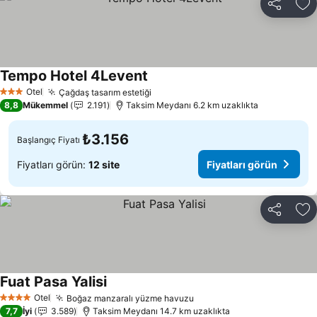
Paylaş
Fa
Tempo Hotel 4Levent
Fiyatları görün
Otel
Çağdaş tasarım estetiği
Fiyatları görün
3 Yıldız
8,8
Mükemmel
2.191
Taksim Meydanı 6.2 km uzaklıkta
₺3.156
Başlangıç Fiyatı
Fiyatları görün:
12 site
Fiyatları görün
Paylaş
Fa
Fuat Pasa Yalisi
Fiyatları görün
Otel
Boğaz manzaralı yüzme havuzu
Fiyatları görün
4 Yıldız
7,7
İyi
3.589
Taksim Meydanı 14.7 km uzaklıkta