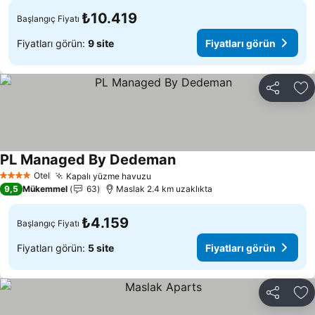
₺10.419
Başlangıç Fiyatı
Fiyatları görün:
9 site
Fiyatları görün
Paylaş
Fa
PL Managed By Dedeman
Fiyatları görün
Otel
Kapalı yüzme havuzu
Fiyatları görün
4 Yıldız
9,5
Mükemmel
63
Maslak 2.4 km uzaklıkta
₺4.159
Başlangıç Fiyatı
Fiyatları görün:
5 site
Fiyatları görün
Paylaş
Fa