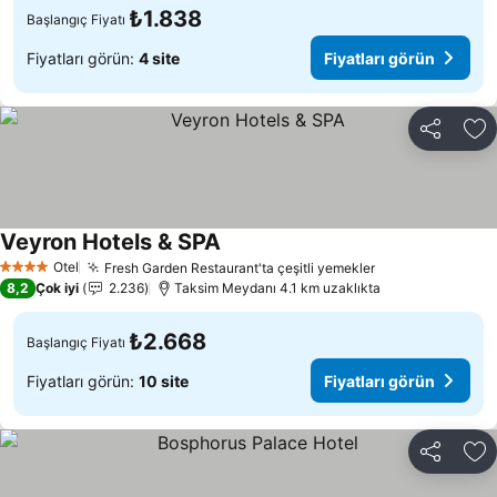
₺1.838
Başlangıç Fiyatı
Fiyatları görün:
4 site
Fiyatları görün
Paylaş
Fa
Veyron Hotels & SPA
Fiyatları görün
Otel
Fresh Garden Restaurant'ta çeşitli yemekler
Fiyatları görün
4 Yıldız
8,2
Çok iyi
2.236
Taksim Meydanı 4.1 km uzaklıkta
₺2.668
Başlangıç Fiyatı
Fiyatları görün:
10 site
Fiyatları görün
Paylaş
Fa