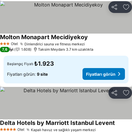
Paylaş
Fa
Molton Monapart Mecidiyekoy
Fiyatları görün
Otel
Dinlendirici sauna ve fitness merkezi
Fiyatları görün
3 Yıldız
7,6
İyi
1.608
Taksim Meydanı 3.7 km uzaklıkta
₺1.923
Başlangıç Fiyatı
Fiyatları görün:
9 site
Fiyatları görün
Paylaş
Fa
Delta Hotels by Marriott Istanbul Levent
Fiyatlar
Otel
Kapalı havuz ve sağlıklı yaşam merkezi
Fiyatları görün
5 Yıldız