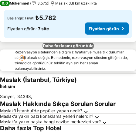
9,0
Mükemmel
3.575
Maslak 3.8 km uzaklıkta
₺5.782
Başlangıç Fiyatı
Fiyatları görün:
7 site
Fiyatları görün
Daha fazlasını görüntüle
Rezervasyon sitelerinden aldığımız fiyatlar ve müsaitlik durumları
sürekli olarak değişir. Bu nedenle, rezervasyon sitesine gittiğinizde,
trivago'da gördüğünüz teklifin aynısını her zaman
bulamayabilirsiniz.
Maslak (İstanbul, Türkiye)
İletişim
Sarıyer
,
34398
,
Maslak Hakkında Sıkça Sorulan Sorular
Maslak'i İstanbul'de popüler yapan nedir?
Maslak'a yakın bazı konaklama yerleri nelerdir?
Maslak'a yakın başka hangi cazibe merkezleri var?
Daha fazla Top Hotel