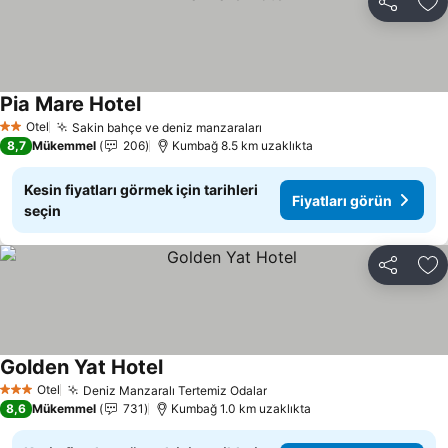
Paylaş
Fa
Pia Mare Hotel
Otel
Sakin bahçe ve deniz manzaraları
2 Yıldız
8,7
Mükemmel
206
Kumbağ 8.5 km uzaklıkta
Kesin fiyatları görmek için tarihleri
Fiyatları görün
seçin
Paylaş
Fa
Golden Yat Hotel
Otel
Deniz Manzaralı Tertemiz Odalar
3 Yıldız
8,6
Mükemmel
731
Kumbağ 1.0 km uzaklıkta