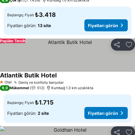
8,4
Çok iyi
1.439
Kumbağ 1.0 km uzaklıkta
₺3.418
Başlangıç Fiyatı
Fiyatları görün:
13 site
Fiyatları görün
Popüler Tercih
Paylaş
Fa
Atlantik Butik Hotel
Otel
Geniş ve konforlu banyolar
1 Yıldız
9,0
Mükemmel
512
Kumbağ 1.3 km uzaklıkta
₺1.715
Başlangıç Fiyatı
Fiyatları görün:
2 site
Fiyatları görün