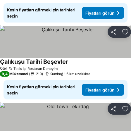
Kesin fiyatları görmek için tarihleri
Fiyatları görün
seçin
Paylaş
Fa
Çalıkuşu Tarihi Beşevler
Otel
Tesis İçi Restoran Deneyimi
9,4
Mükemmel
219
Kumbağ 1.6 km uzaklıkta
Kesin fiyatları görmek için tarihleri
Fiyatları görün
seçin
Paylaş
Fa