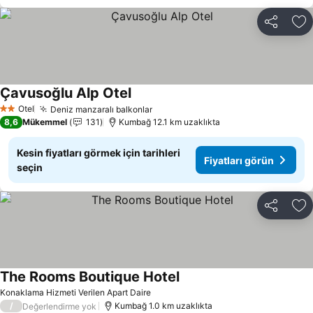
Paylaş
Fa
Çavusoğlu Alp Otel
Otel
Deniz manzaralı balkonlar
2 Yıldız
8,6
Mükemmel
131
Kumbağ 12.1 km uzaklıkta
Kesin fiyatları görmek için tarihleri
Fiyatları görün
seçin
Paylaş
Fa
The Rooms Boutique Hotel
Konaklama Hizmeti Verilen Apart Daire
/
Kumbağ 1.0 km uzaklıkta
Değerlendirme yok