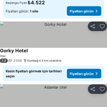
₺4.522
Başlangıç Fiyatı
Fiyatları görün:
1 site
Fiyatları görün
Paylaş
Fa
Gorky Hotel
Otel
7,3
2.133
Kumbağ 4.4 km uzaklıkta
Kesin fiyatları görmek için tarihleri
Fiyatları görün
seçin
Paylaş
Fa