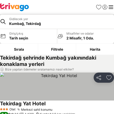
Favoriler
Giriş y
Me
Gidilecek yer
Kumbağ, Tekirdağ
Giriş/çıkış
Misafirler ve odalar
Tarih seçin
2 Misafir, 1 Oda.
Sırala
Filtrele
Harita
Tekirdağ şehrinde Kumbağ yakınındaki
konaklama yerleri
Bize yapılan ödemeler sıralamamızı nasıl etkiler?
Paylaş
Fa
Tekirdag Yat Hotel
Otel
Merkezi sahil konumu
3 Yıldız