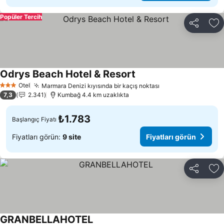
Popüler Tercih
Paylaş
Fa
Odrys Beach Hotel & Resort
Otel
Marmara Denizi kıyısında bir kaçış noktası
3 Yıldız
7,3
2.341
Kumbağ 4.4 km uzaklıkta
₺1.783
Başlangıç Fiyatı
Fiyatları görün:
9 site
Fiyatları görün
Paylaş
Fa
GRANBELLAHOTEL