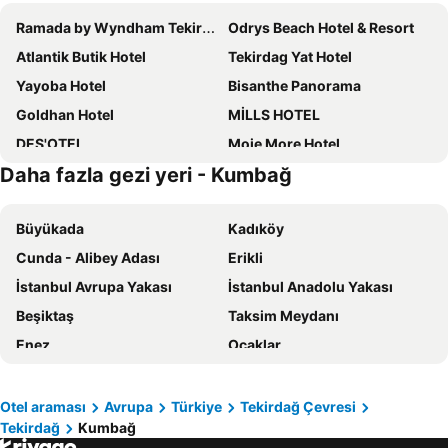
Ramada by Wyndham Tekirdag
Odrys Beach Hotel & Resort
Atlantik Butik Hotel
Tekirdag Yat Hotel
Yayoba Hotel
Bisanthe Panorama
Goldhan Hotel
MİLLS HOTEL
DES'OTEL
Moje More Hotel
Daha fazla gezi yeri - Kumbağ
GRANBELLAHOTEL
Rodosto Hotel
12 Rooms Hotel
Çavusoğlu Alp Otel
Büyükada
Kadıköy
Nova Port Boutique Hotel
59 Tekirdağ
Cunda - Alibey Adası
Erikli
Csk Otel
Kingway Suite
İstanbul Avrupa Yakası
İstanbul Anadolu Yakası
Leila Mansion Hotel
CSK OTEL
Beşiktaş
Taksim Meydanı
Meydan Butik Otel
Gorky Hotel
Enez
Ocaklar
Rumeli Konak Butik Otel
Alya
Üsküdar
Kaz Dağları
Aslanlar otel
Gözde Otel
Heybeliada
Küçükkuyu
Derİn Butİk Hotel
Otel59
Otel araması
Avrupa
Türkiye
Tekirdağ Çevresi
Tekirdağ
Kumbağ
Fatih
Bakırköy
Pia Mare Hotel
Derin Butik Otel