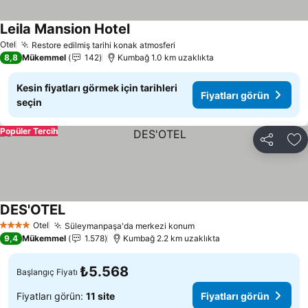
Leila Mansion Hotel
Otel
Restore edilmiş tarihi konak atmosferi
8,8
Mükemmel
142
Kumbağ 1.0 km uzaklıkta
Kesin fiyatları görmek için tarihleri
Fiyatları görün
seçin
Popüler Tercih
Paylaş
Fa
DES'OTEL
Otel
Süleymanpaşa'da merkezi konum
4 Yıldız
9,4
Mükemmel
1.578
Kumbağ 2.2 km uzaklıkta
₺5.568
Başlangıç Fiyatı
Fiyatları görün:
11 site
Fiyatları görün