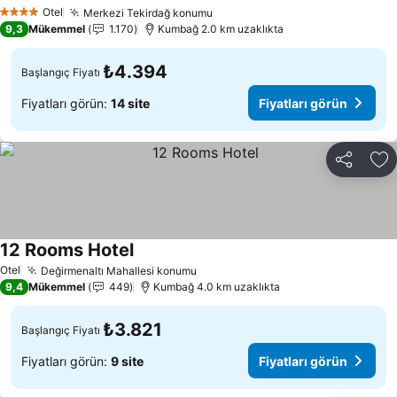
Otel
Merkezi Tekirdağ konumu
4 Yıldız
9,3
Mükemmel
1.170
Kumbağ 2.0 km uzaklıkta
₺4.394
Başlangıç Fiyatı
Fiyatları görün:
14 site
Fiyatları görün
Paylaş
Fa
12 Rooms Hotel
Otel
Değirmenaltı Mahallesi konumu
9,4
Mükemmel
449
Kumbağ 4.0 km uzaklıkta
₺3.821
Başlangıç Fiyatı
Fiyatları görün:
9 site
Fiyatları görün