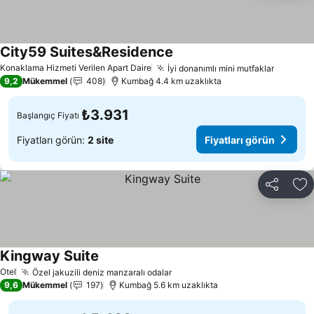
City59 Suites&Residence
Konaklama Hizmeti Verilen Apart Daire
İyi donanımlı mini mutfaklar
9,2
Mükemmel
408
Kumbağ 4.4 km uzaklıkta
₺3.931
Başlangıç Fiyatı
Fiyatları görün:
2 site
Fiyatları görün
Paylaş
Fa
Kingway Suite
Otel
Özel jakuzili deniz manzaralı odalar
9,6
Mükemmel
197
Kumbağ 5.6 km uzaklıkta