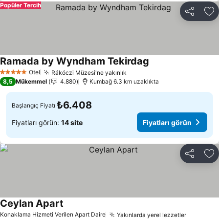
Popüler Tercih
Paylaş
Fa
Ramada by Wyndham Tekirdag
Otel
Rákóczi Müzesi'ne yakınlık
5 Yıldız
8,5
Mükemmel
4.880
Kumbağ 6.3 km uzaklıkta
₺6.408
Başlangıç Fiyatı
Fiyatları görün:
14 site
Fiyatları görün
Paylaş
Fa
Ceylan Apart
Konaklama Hizmeti Verilen Apart Daire
Yakınlarda yerel lezzetler