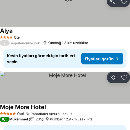
Paylaş
Fa
Alya
Otel
4 Yıldız
/
Kumbağ 1.3 km uzaklıkta
Değerlendirme yok
Kesin fiyatları görmek için tarihleri
Fiyatları görün
seçin
Paylaş
Fa
Moje More Hotel
Otel
Rahatlatıcı tuzlu su havuzu
5 Yıldız
8,5
Mükemmel
205
Kumbağ 12.9 km uzaklıkta