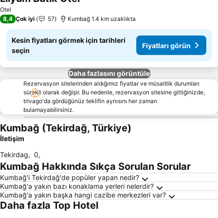
Otel
8,4
Çok iyi
57
Kumbağ 1.4 km uzaklıkta
Kesin fiyatları görmek için tarihleri
Fiyatları görün
seçin
Daha fazlasını görüntüle
Rezervasyon sitelerinden aldığımız fiyatlar ve müsaitlik durumları
sürekli olarak değişir. Bu nedenle, rezervasyon sitesine gittiğinizde,
trivago'da gördüğünüz teklifin aynısını her zaman
bulamayabilirsiniz.
Kumbağ (Tekirdağ, Türkiye)
İletişim
Tekirdag
,
0
,
Kumbağ Hakkında Sıkça Sorulan Sorular
Kumbağ'i Tekirdağ'de popüler yapan nedir?
Kumbağ'a yakın bazı konaklama yerleri nelerdir?
Kumbağ'a yakın başka hangi cazibe merkezleri var?
Daha fazla Top Hotel