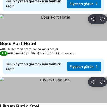
Kesin fiyatları görmek için tarihleri
Fiyatları görün
seçin
Paylaş
Fa
Boss Port Hotel
Otel
Deniz manzaralı ve balkonlu odalar
8,5
Mükemmel
115
Kumbağ 11.3 km uzaklıkta
Kesin fiyatları görmek için tarihleri
Fiyatları görün
seçin
Paylaş
Fa
Lilyum Butik Otel