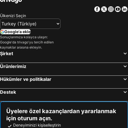
Şarköy
Pendik
Old Town Tekirdağ
Facebook
Twitter
Insta
Yo
Armutlu
Sultanahmet
Ülkenizi Seçin
Marmara Adası
Maltepe
Ayvalık
Sarıyer
Google'a ekle
Sabiha Gökçen Uluslararası Havalimanı
Eminönü
Sonuçlarımıza kolayca ulaşın:
Google'da trivago'yu tercih edilen
Kumbağ
Kınalıada
kaynaklar arasına ekleyin.
Şirket
Güre
Ümraniye
Ören Mahallesi Halk Plajı
Fıstıklı
Ürünlerimiz
Beykoz
Zeytinburnu
Maslak
Kartal
Hükümler ve politikalar
Bayrampaşa
Küçükçekmece
Destek
Tuzla
Eceabat
İğneada Plajı
Ayvacık
Üyelere özel kazançlardan yararlanmak
Ortaköy
Yalova Termal Kaplıcaları
için oturum açın.
Sultanahmet Meydanı
Kıyıköy
Deneyiminizi kişiselleştirin
Trilye
Bağcılar