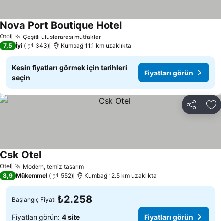
Nova Port Boutique Hotel
Otel
Çeşitli uluslararası mutfaklar
7,5
İyi
343
Kumbağ 11.1 km uzaklıkta
Kesin fiyatları görmek için tarihleri
Fiyatları görün
seçin
Paylaş
Fa
Csk Otel
Otel
Modern, temiz tasarım
8,9
Mükemmel
552
Kumbağ 12.5 km uzaklıkta
₺2.258
Başlangıç Fiyatı
Fiyatları görün:
4 site
Fiyatları görün