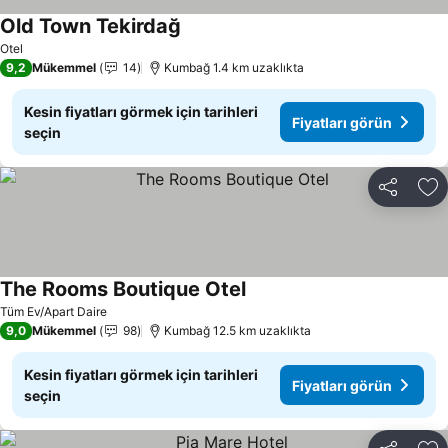
Old Town Tekirdağ
Otel
9,2
Mükemmel
14
Kumbağ 1.4 km uzaklıkta
Kesin fiyatları görmek için tarihleri
Fiyatları görün
seçin
Paylaş
Fa
The Rooms Boutique Otel
Tüm Ev/Apart Daire
9,0
Mükemmel
98
Kumbağ 12.5 km uzaklıkta
Kesin fiyatları görmek için tarihleri
Fiyatları görün
seçin