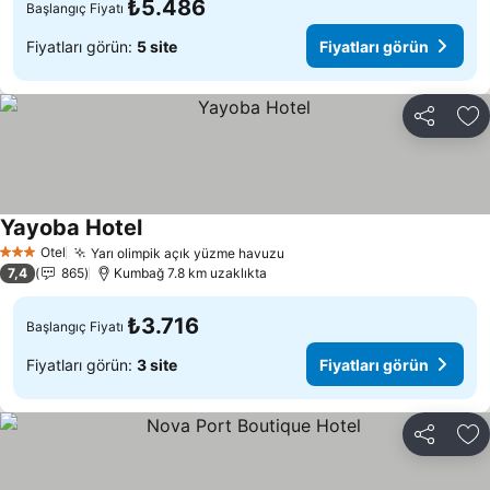
₺5.486
Başlangıç Fiyatı
Fiyatları görün:
5 site
Fiyatları görün
Paylaş
Fa
Yayoba Hotel
Otel
Yarı olimpik açık yüzme havuzu
3 Yıldız
7,4
865
Kumbağ 7.8 km uzaklıkta
₺3.716
Başlangıç Fiyatı
Fiyatları görün:
3 site
Fiyatları görün
Paylaş
Fa