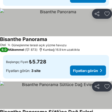
Paylaş
Fa
Bisanthe Panorama
Otel
Güneşlenme teraslı açık yüzme havuzu
9,0
Mükemmel
873
Kumbağ 16.9 km uzaklıkta
₺5.728
Başlangıç Fiyatı
Fiyatları görün:
3 site
Fiyatları görün
Paylaş
Fa