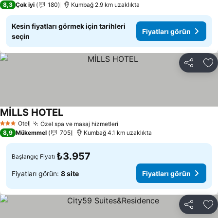
8,3
Çok iyi
180
Kumbağ 2.9 km uzaklıkta
Kesin fiyatları görmek için tarihleri
Fiyatları görün
seçin
Paylaş
Fa
MİLLS HOTEL
Otel
Özel spa ve masaj hizmetleri
3 Yıldız
8,9
Mükemmel
705
Kumbağ 4.1 km uzaklıkta
₺3.957
Başlangıç Fiyatı
Fiyatları görün:
8 site
Fiyatları görün
Paylaş
Fa