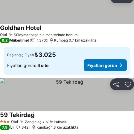
Paylaş
Fa
Goldhan Hotel
Otel
Süleymanpaşa'nın merkezinde konum
9,2
Mükemmel
1.370
Kumbağ 0.7 km uzaklıkta
₺3.025
Başlangıç Fiyatı
Fiyatları görün:
4 site
Fiyatları görün
Paylaş
Fa
59 Tekirdağ
Otel
Zengin açık büfe kahvaltı
3 Yıldız
7,9
İyi
342
Kumbağ 1.3 km uzaklıkta