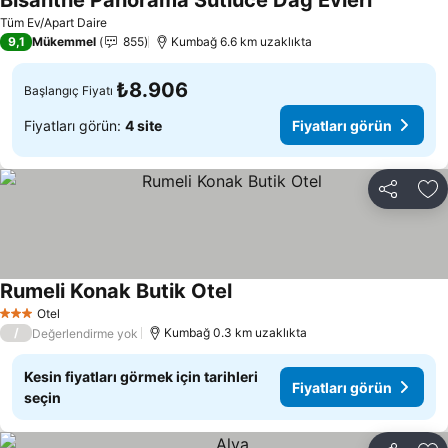
Bisanthe Panorama Sütlüce Dağ Evleri
Tüm Ev/Apart Daire
9,1
Mükemmel
855
Kumbağ 6.6 km uzaklıkta
₺8.906
Başlangıç Fiyatı
Fiyatları görün:
4 site
Fiyatları görün
Paylaş
Fa
Rumeli Konak Butik Otel
Otel
3 Yıldız
/
Kumbağ 0.3 km uzaklıkta
Değerlendirme yok
Kesin fiyatları görmek için tarihleri
Fiyatları görün
seçin