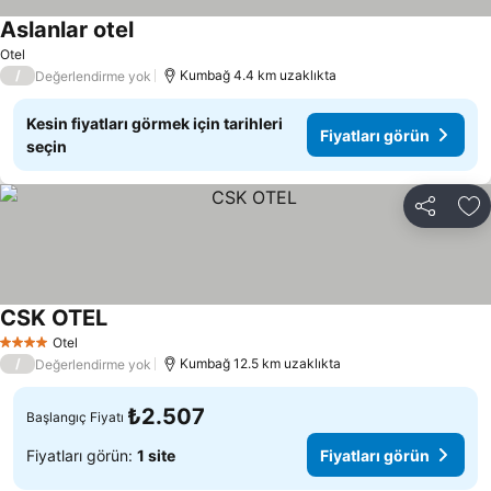
Aslanlar otel
Otel
/
Kumbağ 4.4 km uzaklıkta
Değerlendirme yok
Kesin fiyatları görmek için tarihleri
Fiyatları görün
seçin
Paylaş
Fa
CSK OTEL
Otel
4 Yıldız
/
Kumbağ 12.5 km uzaklıkta
Değerlendirme yok
₺2.507
Başlangıç Fiyatı
Fiyatları görün:
1 site
Fiyatları görün