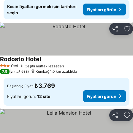
Kesin fiyatları görmek için tarihleri
Fiyatları görün
seçin
Paylaş
Fa
Rodosto Hotel
Otel
Çeşitli mutfak lezzetleri
3 Yıldız
7,9
İyi
688
Kumbağ 1.0 km uzaklıkta
₺3.769
Başlangıç Fiyatı
Fiyatları görün:
12 site
Fiyatları görün
Paylaş
Fa