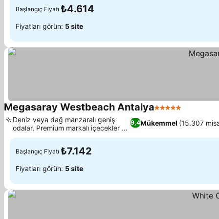
₺4.614
Başlangıç Fiyatı
Fiyatları görün:
5 site
Megasaray Westbeach Antalya
5 Yıldız
Deniz veya dağ manzaralı geniş
Mükemmel
(15.307 misa
9,4
odalar, Premium markalı içecekler ve
kokteyller
₺7.142
Başlangıç Fiyatı
Fiyatları görün:
5 site