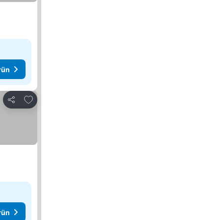
rün
Favorilerime ekle
Paylaş
rün