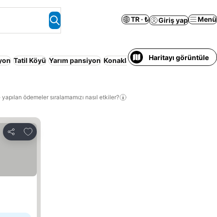
TR · ₺
Menü
Giriş yap
Haritayı görüntüle
yon
Tatil Köyü
Yarım pansiyon
Konaklama Hizmeti Verilen Apart D
 yapılan ödemeler sıralamamızı nasıl etkiler?
Favorilerime ekle
Paylaş