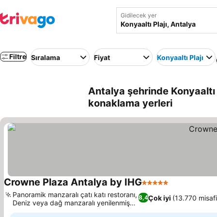
Gidilecek yer
Filtre
Sıralama
Fiyat
Konyaaltı Plajı
Antalya şehrinde Konyaaltı 
konaklama yerleri
Crowne Plaza Antalya by IHG
5 Yıldız
Panoramik manzaralı çatı katı restoranı,
Çok iyi
(13.770 misafi
8,4
Deniz veya dağ manzaralı yenilenmiş
odalar