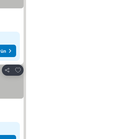
rün
Favorilerime ekle
Paylaş