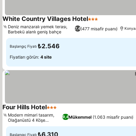
White Country Villages Hotel
3 Yıldız
Deniz manzaralı yemek terası,
(477 misafir puanı)
7,4
Konyaa
Barbekü alanlı geniş bahçe
₺2.546
Başlangıç Fiyatı
Fiyatları görün:
4 site
Four Hills Hotel
3 Yıldız
Modern mimari tasarım,
Mükemmel
(1.063 misafir puanı)
9,4
Olağanüstü 4 Köşe
restoranı
₺6.310
Başlangıç Fiyatı