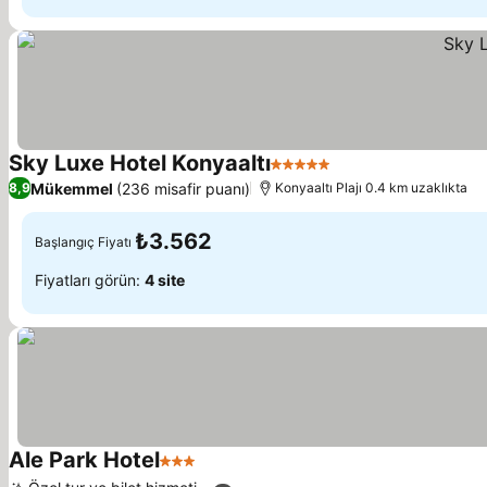
Sky Luxe Hotel Konyaaltı
5 Yıldız
Mükemmel
(236 misafir puanı)
8,9
Konyaaltı Plajı 0.4 km uzaklıkta
₺3.562
Başlangıç Fiyatı
Fiyatları görün:
4 site
Ale Park Hotel
3 Yıldız