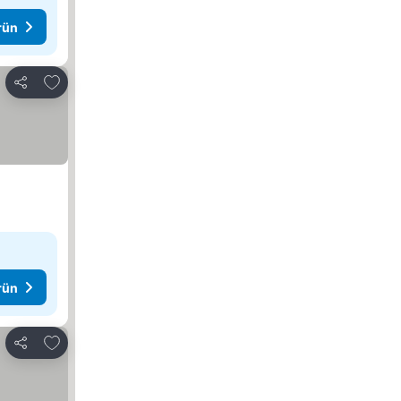
rün
Favorilerime ekle
Paylaş
rün
Favorilerime ekle
Paylaş