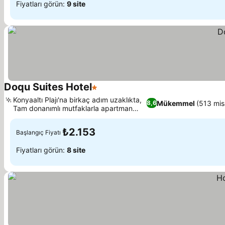
Fiyatları görün:
9 site
Doqu Suites Hotel
1 Yıldız
Konyaaltı Plajı'na birkaç adım uzaklıkta,
Mükemmel
(513 mis
8,6
Tam donanımlı mutfaklarla apartman
tarzı yaşam
₺2.153
Başlangıç Fiyatı
Fiyatları görün:
8 site