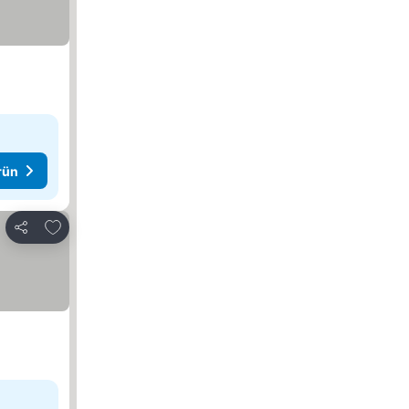
rün
Favorilerime ekle
Paylaş