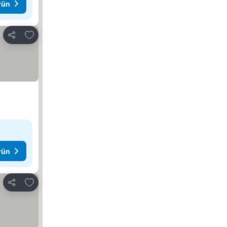
rün
Favorilerime ekle
Paylaş
rün
Favorilerime ekle
Paylaş