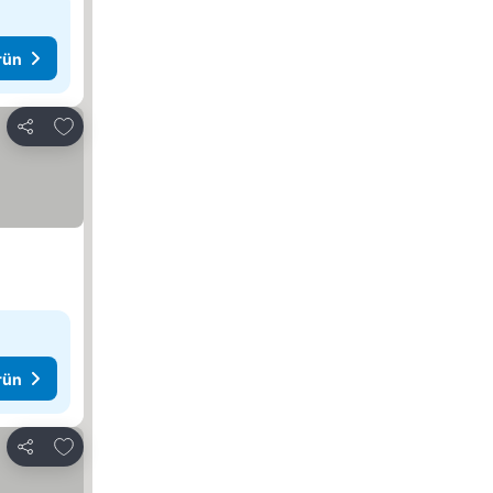
rün
Favorilerime ekle
Paylaş
rün
Favorilerime ekle
Paylaş