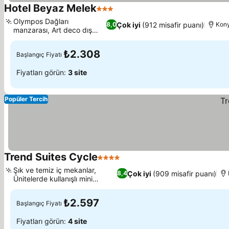
Hotel Beyaz Melek
3 Yıldız
Olympos Dağları
Çok iyi
(912 misafir puanı)
8,0
Kony
manzarası, Art deco dış
tasarım
₺2.308
Başlangıç Fiyatı
Fiyatları görün:
3 site
Popüler Tercih
Trend Suites Cycle
4 Yıldız
Şık ve temiz iç mekanlar,
Çok iyi
(909 misafir puanı)
8,4
Ünitelerde kullanışlı mini
mutfak
₺2.597
Başlangıç Fiyatı
Fiyatları görün:
4 site