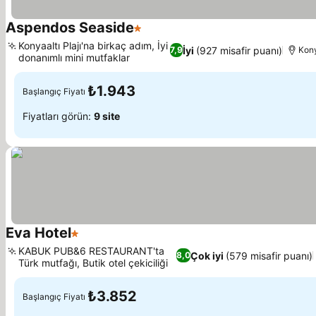
Aspendos Seaside
1 Yıldız
Konyaaltı Plajı'na birkaç adım, İyi
İyi
(927 misafir puanı)
7,9
Kony
donanımlı mini mutfaklar
₺1.943
Başlangıç Fiyatı
Fiyatları görün:
9 site
Eva Hotel
1 Yıldız
KABUK PUB&6 RESTAURANT'ta
Çok iyi
(579 misafir puanı)
8,0
Türk mutfağı, Butik otel çekiciliği
₺3.852
Başlangıç Fiyatı