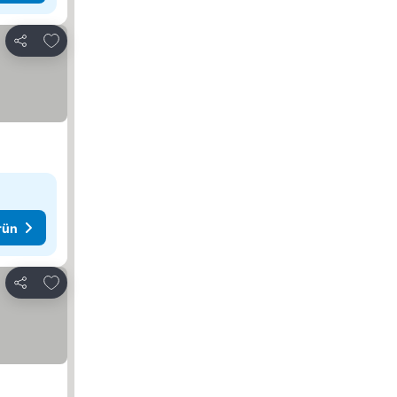
Favorilerime ekle
Paylaş
rün
Favorilerime ekle
Paylaş