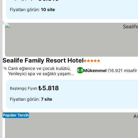
Fiyatları görün:
10 site
Sealife Family Resort Hotel
5 Yıldız
Canlı eğlence ve çocuk kulübü,
Mükemmel
(16.921 misafir
8,6
Yenileyici spa ve sağlıklı yaşam
merkezi
₺5.818
Başlangıç Fiyatı
Fiyatları görün:
7 site
Popüler Tercih