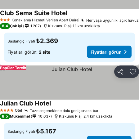
Club Sema Suite Hotel
Konaklama Hizmeti Verilen Apart Daire
Her yaşa uygun iki açık havuz
3 Yıldız
8,4
Çok iyi
1.207
Kızkumu Plajı 1.1 km uzaklıkta
₺2.369
Başlangıç Fiyatı
Fiyatları görün:
2 site
Fiyatları görün
Popüler Tercih
Paylaş
Fa
Julian Club Hotel
Otel
Taze seçeneklerle dolu geniş snack bar
4 Yıldız
8,5
Mükemmel
10.037
Kızkumu Plajı 2.4 km uzaklıkta
₺5.167
Başlangıç Fiyatı