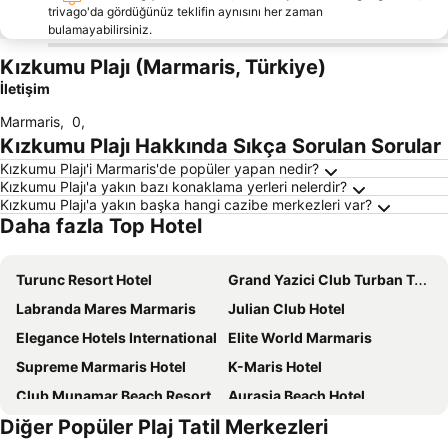
trivago'da gördüğünüz teklifin aynısını her zaman
bulamayabilirsiniz.
Kızkumu Plajı (Marmaris, Türkiye)
İletişim
Marmaris
,
0
,
Kızkumu Plajı Hakkında Sıkça Sorulan Sorular
Kızkumu Plajı'i Marmaris'de popüler yapan nedir?
Kızkumu Plajı'a yakın bazı konaklama yerleri nelerdir?
Kızkumu Plajı'a yakın başka hangi cazibe merkezleri var?
Daha fazla Top Hotel
Turunc Resort Hotel
Grand Yazici Club Turban Termal
Labranda Mares Marmaris
Julian Club Hotel
Elegance Hotels International
Elite World Marmaris
Supreme Marmaris Hotel
K-Maris Hotel
Club Munamar Beach Resort
Aurasia Beach Hotel
Diğer Popüler Plaj Tatil Merkezleri
Marmaris Bay Resort - Adults Only
Grand Yazici Marmaris Palace - All Inclusive