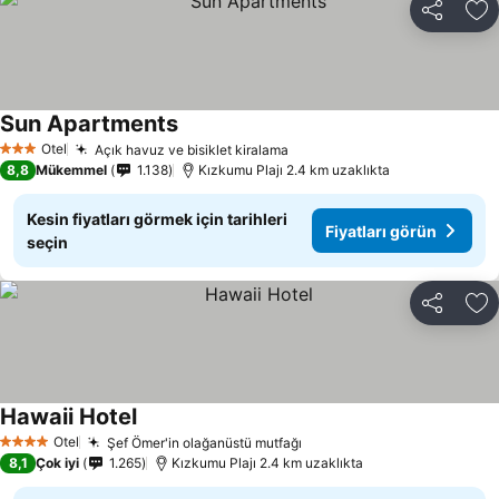
Paylaş
Fa
Sun Apartments
Otel
Açık havuz ve bisiklet kiralama
3 Yıldız
8,8
Mükemmel
1.138
Kızkumu Plajı 2.4 km uzaklıkta
Kesin fiyatları görmek için tarihleri
Fiyatları görün
seçin
Paylaş
Fa
Hawaii Hotel
Otel
Şef Ömer'in olağanüstü mutfağı
4 Yıldız
8,1
Çok iyi
1.265
Kızkumu Plajı 2.4 km uzaklıkta