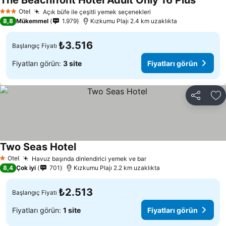
The Beachfront Hotel Adult Only 16 Plus
Otel
Açık büfe ile çeşitli yemek seçenekleri
3 Yıldız
8,8
Mükemmel
1.979
Kızkumu Plajı 2.4 km uzaklıkta
₺3.516
Başlangıç Fiyatı
Fiyatları görün:
3 site
Fiyatları görün
Paylaş
Fa
Two Seas Hotel
Otel
Havuz başında dinlendirici yemek ve bar
1 Yıldız
8,4
Çok iyi
701
Kızkumu Plajı 2.2 km uzaklıkta
₺2.513
Başlangıç Fiyatı
Fiyatları görün:
1 site
Fiyatları görün