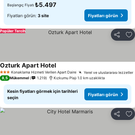
₺5.497
Başlangıç Fiyatı
Fiyatları görün:
3 site
Fiyatları görün
Popüler Tercih
Paylaş
Fa
Ozturk Apart Hotel
Konaklama Hizmeti Verilen Apart Daire
Yerel ve uluslararası lezzetler
3 Yıldız
8,5
Mükemmel
1.219
Kızkumu Plajı 1.0 km uzaklıkta
Kesin fiyatları görmek için tarihleri
Fiyatları görün
seçin
Paylaş
Fa