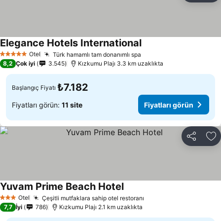
Elegance Hotels International
Otel
Türk hamamlı tam donanımlı spa
5 Yıldız
8,2
Çok iyi
3.545
Kızkumu Plajı 3.3 km uzaklıkta
₺7.182
Başlangıç Fiyatı
Fiyatları görün:
11 site
Fiyatları görün
Paylaş
Fa
Yuvam Prime Beach Hotel
Otel
Çeşitli mutfaklara sahip otel restoranı
3 Yıldız
7,7
İyi
786
Kızkumu Plajı 2.1 km uzaklıkta