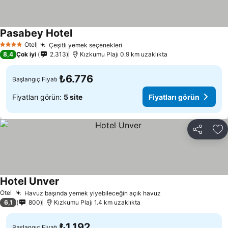
Pasabey Hotel
Otel
Çeşitli yemek seçenekleri
4 Yıldız
8,4
Çok iyi
2.313
Kızkumu Plajı 0.9 km uzaklıkta
₺6.776
Başlangıç Fiyatı
Fiyatları görün:
5 site
Fiyatları görün
Paylaş
Fa
Hotel Unver
Otel
Havuz başında yemek yiyebileceğin açık havuz
6,1
800
Kızkumu Plajı 1.4 km uzaklıkta
₺1.192
Başlangıç Fiyatı