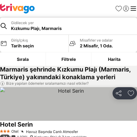
Favoriler
Giriş y
Me
Gidilecek yer
Kızkumu Plajı, Marmaris
Giriş/çıkış
Misafirler ve odalar
Tarih seçin
2 Misafir, 1 Oda.
Sırala
Filtrele
Harita
Marmaris şehrinde Kızkumu Plajı (Marmaris,
Türkiye) yakınındaki konaklama yerleri
Bize yapılan ödemeler sıralamamızı nasıl etkiler?
Paylaş
Fa
Hotel Serin
Otel
Havuz Başında Canlı Atmosfer
3 Yıldız