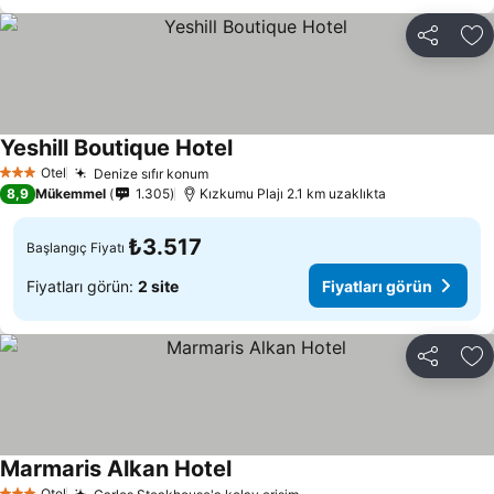
Paylaş
Fa
Yeshill Boutique Hotel
Otel
Denize sıfır konum
3 Yıldız
8,9
Mükemmel
1.305
Kızkumu Plajı 2.1 km uzaklıkta
₺3.517
Başlangıç Fiyatı
Fiyatları görün:
2 site
Fiyatları görün
Paylaş
Fa
Marmaris Alkan Hotel
Otel