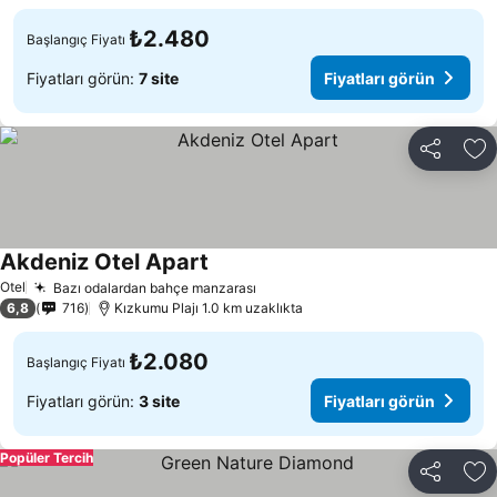
₺2.480
Başlangıç Fiyatı
Fiyatları görün:
7 site
Fiyatları görün
Paylaş
Fa
Akdeniz Otel Apart
Otel
Bazı odalardan bahçe manzarası
6,8
716
Kızkumu Plajı 1.0 km uzaklıkta
₺2.080
Başlangıç Fiyatı
Fiyatları görün:
3 site
Fiyatları görün
Popüler Tercih
Paylaş
Fa