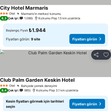
City Hotel Marmaris
Otel
Marmaris'in merkezi konumu
3 Yıldız
8,3
Çok iyi
1.086
Kızkumu Plajı 1.5 km uzaklıkta
₺1.944
Başlangıç Fiyatı
Fiyatları görün:
9 site
Fiyatları görün
Paylaş
Fa
Club Palm Garden Keskin Hotel
Otel
Bahçede yemek deneyimi
3 Yıldız
8,4
Çok iyi
985
Kızkumu Plajı 3.1 km uzaklıkta
Kesin fiyatları görmek için tarihleri
Fiyatları görün
seçin