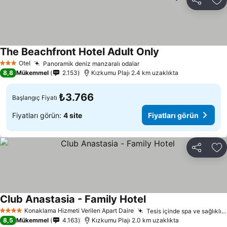
Paylaş
Fa
The Beachfront Hotel Adult Only
Otel
Panoramik deniz manzaralı odalar
3 Yıldız
8,8
Mükemmel
2.153
Kızkumu Plajı 2.4 km uzaklıkta
₺3.766
Başlangıç Fiyatı
Fiyatları görün:
4 site
Fiyatları görün
Paylaş
Fa
Club Anastasia - Family Hotel
Konaklama Hizmeti Verilen Apart Daire
Tesis içinde spa ve sağlıklı yaşam uygulamaları
4 Yıldız
8,5
Mükemmel
4.163
Kızkumu Plajı 2.0 km uzaklıkta