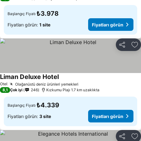
₺3.978
Başlangıç Fiyatı
Fiyatları görün:
1 site
Fiyatları görün
Paylaş
Fa
Liman Deluxe Hotel
Otel
Olağanüstü deniz ürünleri yemekleri
8,1
Çok iyi
246
Kızkumu Plajı 1.7 km uzaklıkta
₺4.339
Başlangıç Fiyatı
Fiyatları görün:
3 site
Fiyatları görün
Paylaş
Fa