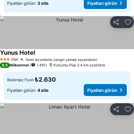
Fiyatları görün:
3 site
Fiyatları görün
Paylaş
Fa
Yunus Hotel
Otel
Yerel lezzetlerle zengin yemek seçenekleri
3 Yıldız
8,5
Mükemmel
1.481
Kızkumu Plajı 2.4 km uzaklıkta
₺2.630
Başlangıç Fiyatı
Fiyatları görün:
4 site
Fiyatları görün
Paylaş
Fa