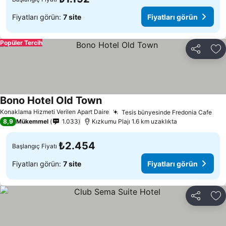
Fiyatları görün:
7 site
Fiyatları görün
Popüler Tercih
Paylaş
Fa
Bono Hotel Old Town
Konaklama Hizmeti Verilen Apart Daire
Tesis bünyesinde Fredonia Cafe
8,9
Mükemmel
1.033
Kızkumu Plajı 1.6 km uzaklıkta
₺2.454
Başlangıç Fiyatı
Fiyatları görün:
7 site
Fiyatları görün
Paylaş
Fa