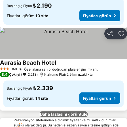
₺2.190
Başlangıç Fiyatı
Fiyatları görün:
10 site
Fiyatları görün
Paylaş
Fa
Aurasia Beach Hotel
Otel
Özel alana sahip, doğrudan plaja erişim imkanı.
3 Yıldız
8,4
Çok iyi
2.213
Kızkumu Plajı 2.9 km uzaklıkta
₺2.339
Başlangıç Fiyatı
Fiyatları görün:
14 site
Fiyatları görün
Daha fazlasını görüntüle
Rezervasyon sitelerinden aldığımız fiyatlar ve müsaitlik durumları
sürekli olarak değişir. Bu nedenle, rezervasyon sitesine gittiğinizde,