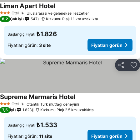
Liman Apart Hotel
Otel
Uluslararası ve geleneksel lezzetler
3 Yıldız
8,2
Çok iyi
547
Kızkumu Plajı 1.1 km uzaklıkta
₺1.826
Başlangıç Fiyatı
Fiyatları görün:
3 site
Fiyatları görün
Paylaş
Fa
Supreme Marmaris Hotel
Otel
Otantik Türk mutfağı deneyimi
3 Yıldız
7,5
İyi
1.823
Kızkumu Plajı 2.5 km uzaklıkta
₺1.533
Başlangıç Fiyatı
Fiyatları görün:
11 site
Fiyatları görün