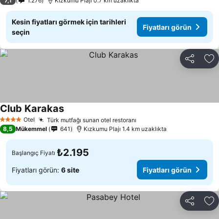
7,1
1.276
Kızkumu Plajı 0.7 km uzaklıkta
Kesin fiyatları görmek için tarihleri
Fiyatları görün
seçin
Paylaş
Fa
Club Karakas
Otel
Türk mutfağı sunan otel restoranı
4 Yıldız
8,5
Mükemmel
641
Kızkumu Plajı 1.4 km uzaklıkta
₺2.195
Başlangıç Fiyatı
Fiyatları görün:
6 site
Fiyatları görün
Paylaş
Fa