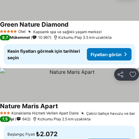
Green Nature Diamond
Otel
Kapsamlı spa ve sağlıklı yaşam merkezi
5 Yıldız
8,7
Mükemmel
10.967
Kızkumu Plajı 3.5 km uzaklıkta
Kesin fiyatları görmek için tarihleri
Fiyatları görün
seçin
Paylaş
Fa
Nature Maris Apart
Konaklama Hizmeti Verilen Apart Daire
Çekici bahçe havuzu ve bar
3 Yıldız
7,5
İyi
642
Kızkumu Plajı 2.5 km uzaklıkta
₺2.072
Başlangıç Fiyatı