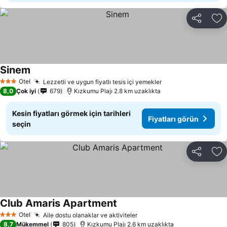
Paylaş
Fa
Sinem
Otel
Lezzetli ve uygun fiyatlı tesis içi yemekler
3 Yıldız
8,0
Çok iyi
679
Kızkumu Plajı 2.8 km uzaklıkta
Kesin fiyatları görmek için tarihleri
Fiyatları görün
seçin
Paylaş
Fa
Club Amaris Apartment
Otel
Aile dostu olanaklar ve aktiviteler
3 Yıldız
8,7
Mükemmel
805
Kızkumu Plajı 2.6 km uzaklıkta