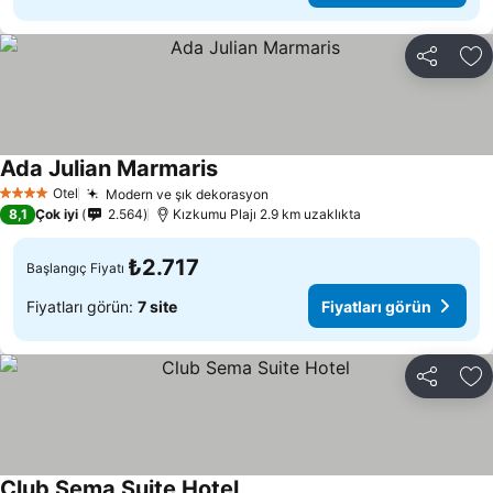
Paylaş
Fa
Ada Julian Marmaris
Otel
Modern ve şık dekorasyon
4 Yıldız
8,1
Çok iyi
2.564
Kızkumu Plajı 2.9 km uzaklıkta
₺2.717
Başlangıç Fiyatı
Fiyatları görün:
7 site
Fiyatları görün
Paylaş
Fa
Club Sema Suite Hotel