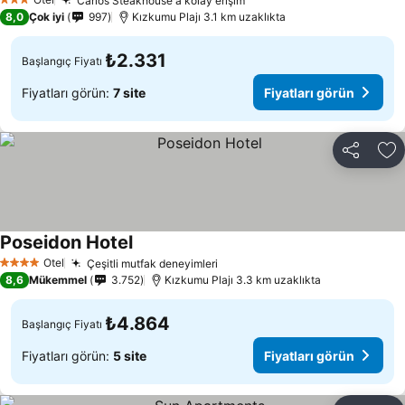
Carlos Steakhouse'a kolay erişim
3 Yıldız
8,0
Çok iyi
997
Kızkumu Plajı 3.1 km uzaklıkta
₺2.331
Başlangıç Fiyatı
Fiyatları görün:
7 site
Fiyatları görün
Paylaş
Fa
Poseidon Hotel
Otel
Çeşitli mutfak deneyimleri
4 Yıldız
8,6
Mükemmel
3.752
Kızkumu Plajı 3.3 km uzaklıkta
₺4.864
Başlangıç Fiyatı
Fiyatları görün:
5 site
Fiyatları görün