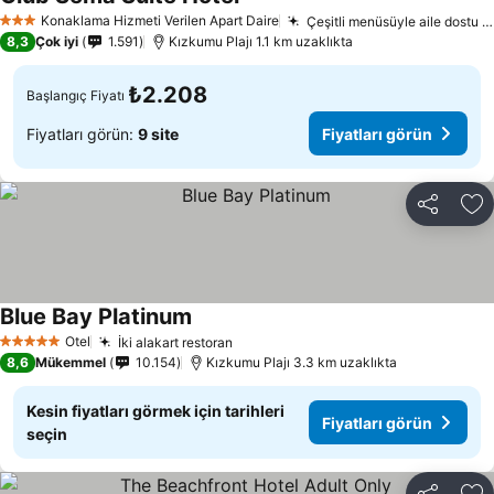
Konaklama Hizmeti Verilen Apart Daire
Çeşitli menüsüyle aile dostu restoran
3 Yıldız
8,3
Çok iyi
1.591
Kızkumu Plajı 1.1 km uzaklıkta
₺2.208
Başlangıç Fiyatı
Fiyatları görün:
9 site
Fiyatları görün
Paylaş
Fa
Blue Bay Platinum
Otel
İki alakart restoran
5 Yıldız
8,6
Mükemmel
10.154
Kızkumu Plajı 3.3 km uzaklıkta
Kesin fiyatları görmek için tarihleri
Fiyatları görün
seçin