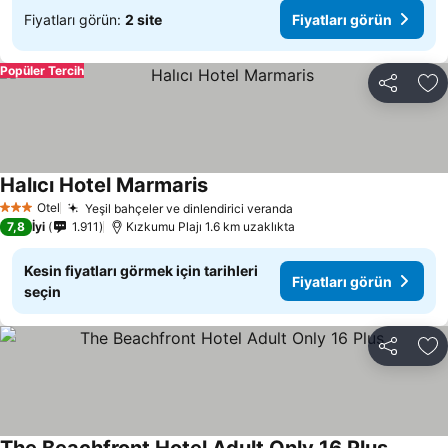
Fiyatları görün:
2 site
Fiyatları görün
Popüler Tercih
Paylaş
Fa
Halıcı Hotel Marmaris
Otel
Yeşil bahçeler ve dinlendirici veranda
3 Yıldız
7,8
İyi
1.911
Kızkumu Plajı 1.6 km uzaklıkta
Kesin fiyatları görmek için tarihleri
Fiyatları görün
seçin
Paylaş
Fa