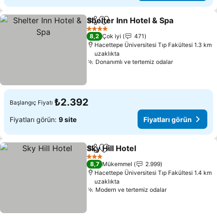
Shelter Inn Hotel & Spa
Paylaş
Favorilerime ekle
4 Yıldız
8,2
Çok iyi
471
Hacettepe Üniversitesi Tıp Fakültesi 1.3 km
uzaklıkta
Donanımlı ve tertemiz odalar
₺2.392
Başlangıç Fiyatı
Fiyatları görün:
9 site
Fiyatları görün
Sky Hill Hotel
Paylaş
Favorilerime ekle
3 Yıldız
8,7
Mükemmel
2.999
Hacettepe Üniversitesi Tıp Fakültesi 1.4 km
uzaklıkta
Modern ve tertemiz odalar