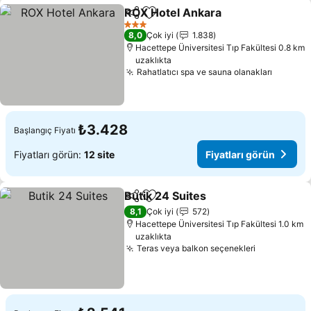
ROX Hotel Ankara
Paylaş
Favorilerime ekle
3 Yıldız
8,0
Çok iyi
1.838
Hacettepe Üniversitesi Tıp Fakültesi 0.8 km
uzaklıkta
Rahatlatıcı spa ve sauna olanakları
₺3.428
Başlangıç Fiyatı
Fiyatları görün:
12 site
Fiyatları görün
Butik 24 Suites
Paylaş
Favorilerime ekle
8,1
Çok iyi
572
Hacettepe Üniversitesi Tıp Fakültesi 1.0 km
uzaklıkta
Teras veya balkon seçenekleri