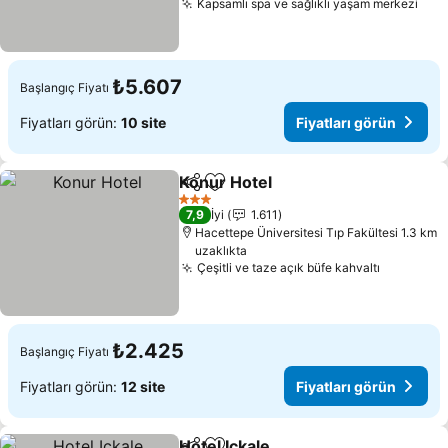
Kapsamlı spa ve sağlıklı yaşam merkezi
₺5.607
Başlangıç Fiyatı
Fiyatları görün:
10 site
Fiyatları görün
Konur Hotel
Paylaş
Favorilerime ekle
3 Yıldız
7,9
İyi
1.611
Hacettepe Üniversitesi Tıp Fakültesi 1.3 km
uzaklıkta
Çeşitli ve taze açık büfe kahvaltı
₺2.425
Başlangıç Fiyatı
Fiyatları görün:
12 site
Fiyatları görün
Hotel Ickale