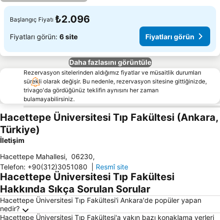
₺2.096
Başlangıç Fiyatı
Fiyatları görün:
6 site
Fiyatları görün
Daha fazlasını görüntüle
Rezervasyon sitelerinden aldığımız fiyatlar ve müsaitlik durumları
sürekli olarak değişir. Bu nedenle, rezervasyon sitesine gittiğinizde,
trivago'da gördüğünüz teklifin aynısını her zaman
bulamayabilirsiniz.
Hacettepe Üniversitesi Tıp Fakültesi (Ankara,
Türkiye)
İletişim
Hacettepe Mahallesi
,
06230
,
Telefon
:
+90(312)3051080
|
Resmî site
Hacettepe Üniversitesi Tıp Fakültesi
Hakkında Sıkça Sorulan Sorular
Hacettepe Üniversitesi Tıp Fakültesi'i Ankara'de popüler yapan
nedir?
Hacettepe Üniversitesi Tıp Fakültesi'a yakın bazı konaklama yerleri