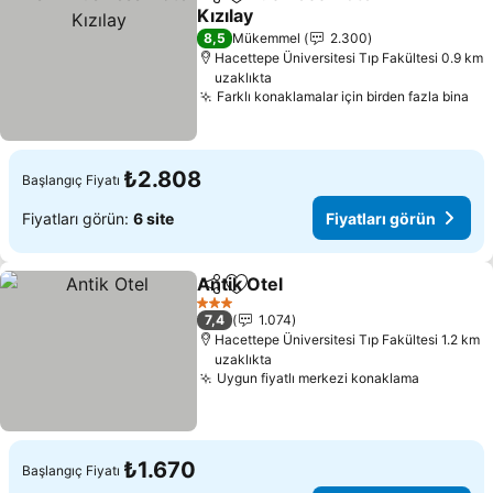
Paylaş
Favorilerime ekle
Kızılay
8,5
Mükemmel
2.300
Hacettepe Üniversitesi Tıp Fakültesi 0.9 km
uzaklıkta
Farklı konaklamalar için birden fazla bina
₺2.808
Başlangıç Fiyatı
Fiyatları görün:
6 site
Fiyatları görün
Antik Otel
Paylaş
Favorilerime ekle
3 Yıldız
7,4
1.074
Hacettepe Üniversitesi Tıp Fakültesi 1.2 km
uzaklıkta
Uygun fiyatlı merkezi konaklama
₺1.670
Başlangıç Fiyatı