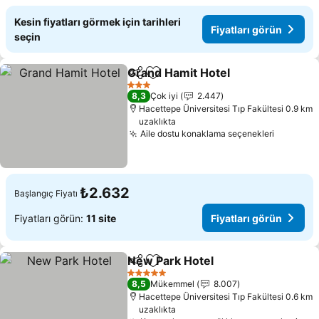
Kesin fiyatları görmek için tarihleri
Fiyatları görün
seçin
Grand Hamit Hotel
Paylaş
Favorilerime ekle
3 Yıldız
8,3
Çok iyi
2.447
Hacettepe Üniversitesi Tıp Fakültesi 0.9 km
uzaklıkta
Aile dostu konaklama seçenekleri
₺2.632
Başlangıç Fiyatı
Fiyatları görün:
11 site
Fiyatları görün
New Park Hotel
Paylaş
Favorilerime ekle
5 Yıldız
8,5
Mükemmel
8.007
Hacettepe Üniversitesi Tıp Fakültesi 0.6 km
uzaklıkta