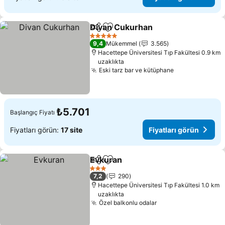
Divan Cukurhan
Paylaş
Favorilerime ekle
5 Yıldız
9,4
Mükemmel
3.565
Hacettepe Üniversitesi Tıp Fakültesi 0.9 km
uzaklıkta
Eski tarz bar ve kütüphane
₺5.701
Başlangıç Fiyatı
Fiyatları görün:
17 site
Fiyatları görün
Evkuran
Paylaş
Favorilerime ekle
3 Yıldız
7,2
290
Hacettepe Üniversitesi Tıp Fakültesi 1.0 km
uzaklıkta
Özel balkonlu odalar