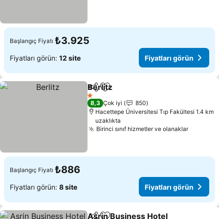
₺3.925
Başlangıç Fiyatı
Fiyatları görün:
12 site
Fiyatları görün
Berlitz
Paylaş
Favorilerime ekle
1 Yıldız
8,3
Çok iyi
850
Hacettepe Üniversitesi Tıp Fakültesi 1.4 km
uzaklıkta
Birinci sınıf hizmetler ve olanaklar
₺886
Başlangıç Fiyatı
Fiyatları görün:
8 site
Fiyatları görün
Asrin Business Hotel