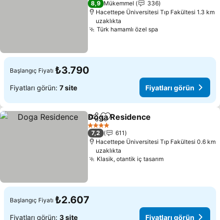
8,9
Mükemmel
336
Hacettepe Üniversitesi Tıp Fakültesi 1.3 km
uzaklıkta
Türk hamamlı özel spa
₺3.790
Başlangıç Fiyatı
Fiyatları görün:
7 site
Fiyatları görün
Doga Residence
Paylaş
Favorilerime ekle
4 Yıldız
7,2
611
Hacettepe Üniversitesi Tıp Fakültesi 0.6 km
uzaklıkta
Klasik, otantik iç tasarım
₺2.607
Başlangıç Fiyatı
Fiyatları görün:
3 site
Fiyatları görün