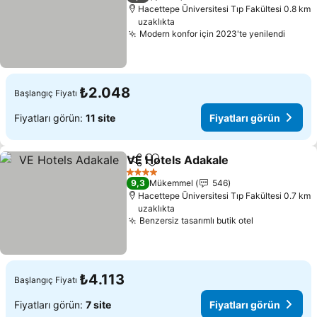
Hacettepe Üniversitesi Tıp Fakültesi 0.8 km
uzaklıkta
Modern konfor için 2023'te yenilendi
₺2.048
Başlangıç Fiyatı
Fiyatları görün:
11 site
Fiyatları görün
VE Hotels Adakale
Paylaş
Favorilerime ekle
4 Yıldız
9,3
Mükemmel
546
Hacettepe Üniversitesi Tıp Fakültesi 0.7 km
uzaklıkta
Benzersiz tasarımlı butik otel
₺4.113
Başlangıç Fiyatı
Fiyatları görün:
7 site
Fiyatları görün