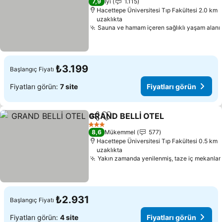
7,9
İyi
1.115
Hacettepe Üniversitesi Tıp Fakültesi 2.0 km
uzaklıkta
Sauna ve hamam içeren sağlıklı yaşam alanı
₺3.199
Başlangıç Fiyatı
Fiyatları görün:
7 site
Fiyatları görün
GRAND BELLİ OTEL
Paylaş
Favorilerime ekle
3 Yıldız
8,6
Mükemmel
577
Hacettepe Üniversitesi Tıp Fakültesi 0.5 km
uzaklıkta
Yakın zamanda yenilenmiş, taze iç mekanlar
₺2.931
Başlangıç Fiyatı
Fiyatları görün:
4 site
Fiyatları görün