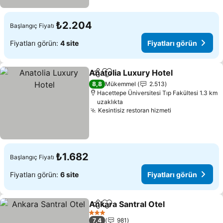
₺2.204
Başlangıç Fiyatı
Fiyatları görün:
4 site
Fiyatları görün
Anatolia Luxury Hotel
Paylaş
Favorilerime ekle
8,8
Mükemmel
2.513
Hacettepe Üniversitesi Tıp Fakültesi 1.3 km
uzaklıkta
Kesintisiz restoran hizmeti
₺1.682
Başlangıç Fiyatı
Fiyatları görün:
6 site
Fiyatları görün
Ankara Santral Otel
Paylaş
Favorilerime ekle
3 Yıldız
7,4
981