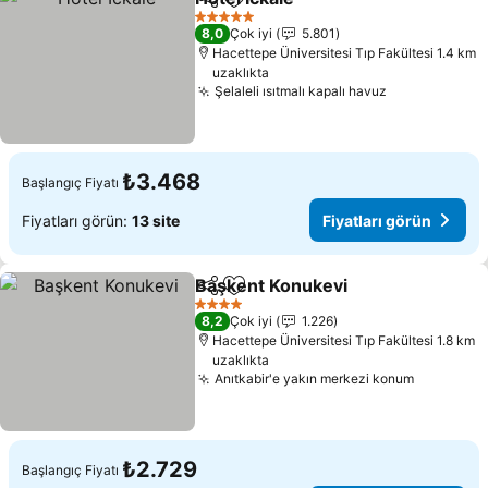
Paylaş
Favorilerime ekle
5 Yıldız
8,0
Çok iyi
5.801
Hacettepe Üniversitesi Tıp Fakültesi 1.4 km
uzaklıkta
Şelaleli ısıtmalı kapalı havuz
₺3.468
Başlangıç Fiyatı
Fiyatları görün:
13 site
Fiyatları görün
Başkent Konukevi
Paylaş
Favorilerime ekle
4 Yıldız
8,2
Çok iyi
1.226
Hacettepe Üniversitesi Tıp Fakültesi 1.8 km
uzaklıkta
Anıtkabir'e yakın merkezi konum
₺2.729
Başlangıç Fiyatı