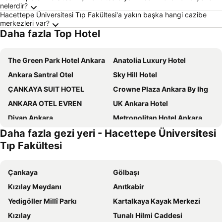
nelerdir?
Hacettepe Üniversitesi Tıp Fakültesi'a yakın başka hangi cazibe
merkezleri var?
Daha fazla Top Hotel
The Green Park Hotel Ankara
Anatolia Luxury Hotel
Ankara Santral Otel
Sky Hill Hotel
ÇANKAYA SUIT HOTEL
Crowne Plaza Ankara By Ihg
ANKARA OTEL EVREN
UK Ankara Hotel
Divan Ankara
Metropolitan Hotel Ankara
Daha fazla gezi yeri - Hacettepe Üniversitesi
ibis Styles Ankara
Ankara HiltonSA
Tıp Fakültesi
Boreas Hotel, Trademark Collection by Wyndham
Four Points Flex by Sheraton Ankara Cukurambar
Ramada by Wyndham Ankara
Sheraton Ankara Hotel & Convention Center
Çankaya
Gölbaşı
Radisson Blu Hotel, Ankara
Hotel Cinnah
Kızılay Meydanı
Anıtkabir
Akman Premium Hotel
The Ankara Hotel
Yedigöller Millî Parkı
Kartalkaya Kayak Merkezi
Check Inn
JW Marriott Hotel Ankara
Kızılay
Tunalı Hilmi Caddesi
Occidental Ankara
Aldino Hotel & Spa