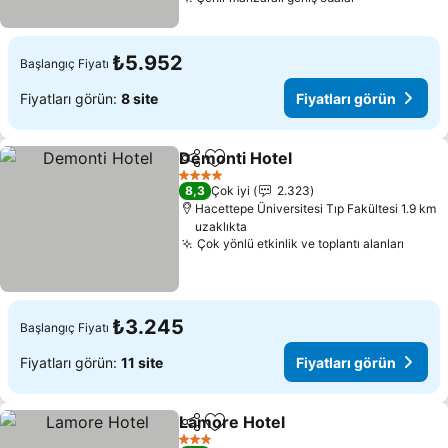
₺5.952
Başlangıç Fiyatı
Fiyatları görün:
8 site
Fiyatları görün
Demonti Hotel
Paylaş
Favorilerime ekle
4 Yıldız
8,3
Çok iyi
2.323
Hacettepe Üniversitesi Tıp Fakültesi 1.9 km
uzaklıkta
Çok yönlü etkinlik ve toplantı alanları
₺3.245
Başlangıç Fiyatı
Fiyatları görün:
11 site
Fiyatları görün
Lamore Hotel
Paylaş
Favorilerime ekle
3 Yıldız