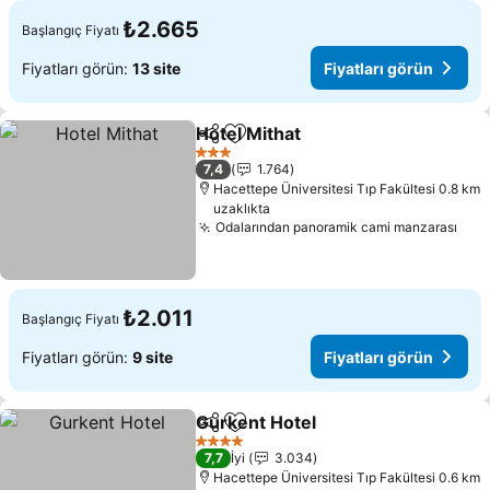
₺2.665
Başlangıç Fiyatı
Fiyatları görün:
13 site
Fiyatları görün
Hotel Mithat
Paylaş
Favorilerime ekle
3 Yıldız
7,4
1.764
Hacettepe Üniversitesi Tıp Fakültesi 0.8 km
uzaklıkta
Odalarından panoramik cami manzarası
₺2.011
Başlangıç Fiyatı
Fiyatları görün:
9 site
Fiyatları görün
Gurkent Hotel
Paylaş
Favorilerime ekle
4 Yıldız
7,7
İyi
3.034
Hacettepe Üniversitesi Tıp Fakültesi 0.6 km