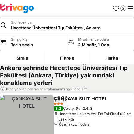
Favoriler
Giriş y
Me
Gidilecek yer
Hacettepe Üniversitesi Tıp Fakültesi, Ankara
Giriş/çıkış
Misafirler ve odalar
Tarih seçin
2 Misafir, 1 Oda.
Sırala
Filtrele
Harita
Ankara şehrinde Hacettepe Üniversitesi Tıp
Fakültesi (Ankara, Türkiye) yakınındaki
konaklama yerleri
Bize yapılan ödemeler sıralamamızı nasıl etkiler?
ÇANKAYA SUIT HOTEL
Paylaş
Favorilerime ekle
3 Yıldız
8,2
Çok iyi
2.413
Hacettepe Üniversitesi Tıp Fakültesi 0.9 km
uzaklıkta
Özel jakuzili odalar