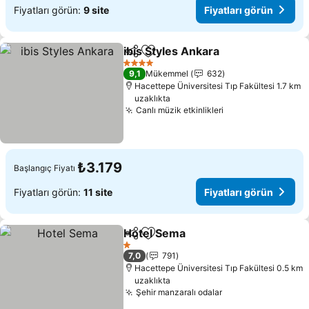
Fiyatları görün:
9 site
Fiyatları görün
ibis Styles Ankara
Paylaş
Favorilerime ekle
4 Yıldız
9,1
Mükemmel
632
Hacettepe Üniversitesi Tıp Fakültesi 1.7 km
uzaklıkta
Canlı müzik etkinlikleri
₺3.179
Başlangıç Fiyatı
Fiyatları görün:
11 site
Fiyatları görün
Hotel Sema
Paylaş
Favorilerime ekle
1 Yıldız
7,0
791
Hacettepe Üniversitesi Tıp Fakültesi 0.5 km
uzaklıkta
Şehir manzaralı odalar