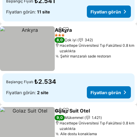
₺2.541
Başlangıç Fiyatı
Fiyatları görün:
11 site
Fiyatları görün
Ankyra
Paylaş
Favorilerime ekle
3 Yıldız
8,0
Çok iyi
342
Hacettepe Üniversitesi Tıp Fakültesi 0.8 km
uzaklıkta
Şehir manzaralı sade restoran
₺2.534
Başlangıç Fiyatı
Fiyatları görün:
2 site
Fiyatları görün
Golaz Suit Otel
Paylaş
Favorilerime ekle
9,0
Mükemmel
1.421
Hacettepe Üniversitesi Tıp Fakültesi 0.8 km
uzaklıkta
Aile dostu konaklama