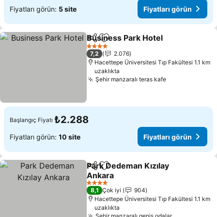
Fiyatları görün:
5 site
Fiyatları görün
Business Park Hotel
Paylaş
Favorilerime ekle
4 Yıldız
7,2
2.076
Hacettepe Üniversitesi Tıp Fakültesi 1.1 km
uzaklıkta
Şehir manzaralı teras kafe
₺2.288
Başlangıç Fiyatı
Fiyatları görün:
10 site
Fiyatları görün
Park Dedeman Kızılay
Paylaş
Favorilerime ekle
Ankara
4 Yıldız
8,1
Çok iyi
904
Hacettepe Üniversitesi Tıp Fakültesi 1.1 km
uzaklıkta
Şehir manzaralı geniş odalar