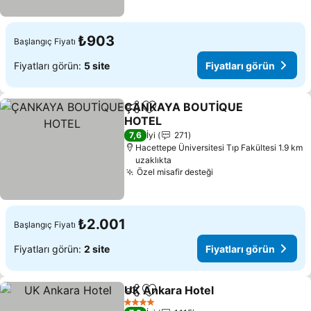
₺903
Başlangıç Fiyatı
Fiyatları görün:
5 site
Fiyatları görün
ÇANKAYA BOUTİQUE
Paylaş
Favorilerime ekle
HOTEL
7,6
İyi
271
Hacettepe Üniversitesi Tıp Fakültesi 1.9 km
uzaklıkta
Özel misafir desteği
₺2.001
Başlangıç Fiyatı
Fiyatları görün:
2 site
Fiyatları görün
UK Ankara Hotel
Paylaş
Favorilerime ekle
4 Yıldız