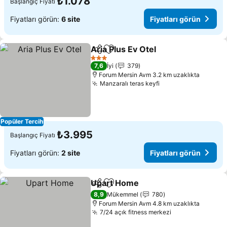
₺1.078
Başlangıç Fiyatı
Fiyatları görün:
6 site
Fiyatları görün
Aria Plus Ev Otel
Paylaş
Favorilerime ekle
Fiyatları 
3 Yıldız
7,6
İyi
379
Forum Mersin Avm 3.2 km uzaklıkta
Manzaralı teras keyfi
Fiyatları görün
Popüler Tercih
₺3.995
Başlangıç Fiyatı
Fiyatları görün:
2 site
Fiyatları görün
Upart Home
Paylaş
Favorilerime ekle
Fiyatları görün
8,9
Mükemmel
780
Forum Mersin Avm 4.8 km uzaklıkta
7/24 açık fitness merkezi
Fiyatları görün