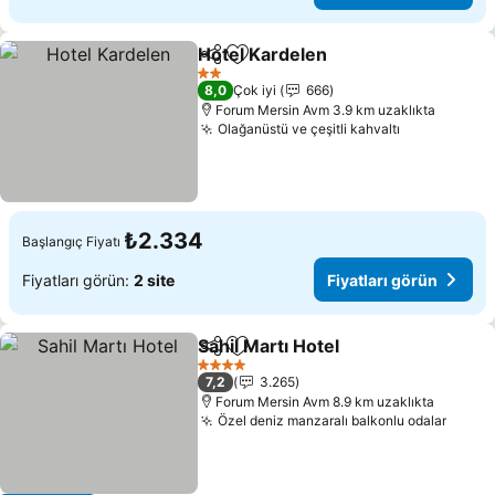
Hotel Kardelen
Paylaş
Favorilerime ekle
Fiyatları gö
2 Yıldız
8,0
Çok iyi
666
Forum Mersin Avm 3.9 km uzaklıkta
Olağanüstü ve çeşitli kahvaltı
Fiyatları g
₺2.334
Başlangıç Fiyatı
Fiyatları görün:
2 site
Fiyatları görün
Sahil Martı Hotel
Paylaş
Favorilerime ekle
Fiyatları 
4 Yıldız
7,2
3.265
Forum Mersin Avm 8.9 km uzaklıkta
Özel deniz manzaralı balkonlu odalar
Fiyatl