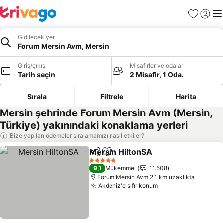
Favoriler
Giriş y
Me
Gidilecek yer
Forum Mersin Avm, Mersin
Giriş/çıkış
Misafirler ve odalar
Tarih seçin
2 Misafir, 1 Oda.
Sırala
Filtrele
Harita
Mersin şehrinde Forum Mersin Avm (Mersin,
Türkiye) yakınındaki konaklama yerleri
Bize yapılan ödemeler sıralamamızı nasıl etkiler?
Mersin HiltonSA
Paylaş
Favorilerime ekle
Fiyatları 
5 Yıldız
9,1
Mükemmel
11.508
Forum Mersin Avm 2.1 km uzaklıkta
Akdeniz'e sıfır konum
Fiyatları görün