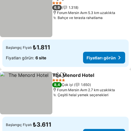
Paylaş
Favorilerime ekle
Fiyatları 
3 Yıldız
6,9
1.318
Forum Mersin Avm 5.3 km uzaklıkta
Bahçe ve terasta rahatlama
Fiyatları gör
₺1.811
Başlangıç Fiyatı
Fiyatları görün:
6 site
Fiyatları görün
The Menord Hotel
Paylaş
Favorilerime ekle
Fiyatlar
4 Yıldız
8,4
Çok iyi
1.650
Forum Mersin Avm 2.7 km uzaklıkta
Çeşitli helal yemek seçenekleri
Fiyatları 
₺3.611
Başlangıç Fiyatı