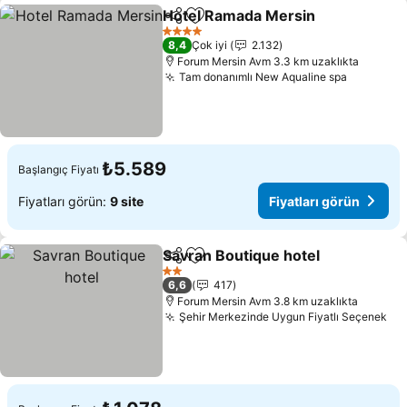
Hotel Ramada Mersin
Paylaş
Favorilerime ekle
Fiyat
4 Yıldız
8,4
Çok iyi
2.132
Forum Mersin Avm 3.3 km uzaklıkta
Tam donanımlı New Aqualine spa
Fiyatları
₺5.589
Başlangıç Fiyatı
Fiyatları görün:
9 site
Fiyatları görün
Savran Boutique hotel
Paylaş
Favorilerime ekle
Fiya
2 Yıldız
6,6
417
Forum Mersin Avm 3.8 km uzaklıkta
Şehir Merkezinde Uygun Fiyatlı Seçenek
Fiy