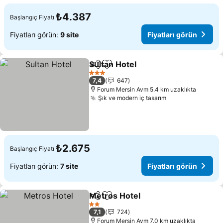
₺4.387
Başlangıç Fiyatı
Fiyatları görün:
9 site
Fiyatları görün
Sultan Hotel
Paylaş
Favorilerime ekle
Fiyatları görün
3 Yıldız
7,4
647
Forum Mersin Avm 5.4 km uzaklıkta
Şık ve modern iç tasarım
Fiyatları görün
₺2.675
Başlangıç Fiyatı
Fiyatları görün:
7 site
Fiyatları görün
Metros Hotel
Paylaş
Favorilerime ekle
Fiyatları görü
2 Yıldız
7,1
724
Forum Mersin Avm 7.0 km uzaklıkta