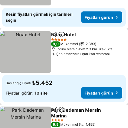
Kesin fiyatları görmek için tarihleri
Fiyatları görün
seçin
Noax Hotel
Paylaş
Favorilerime ekle
Fiyatları görün
5 Yıldız
9,0
Mükemmel
2.383
Forum Mersin Avm 2.3 km uzaklıkta
Şehir manzaralı çatı katı restoranı
Fiyatlar
₺5.452
Başlangıç Fiyatı
Fiyatları görün:
10 site
Fiyatları görün
Park Dedeman Mersin
Paylaş
Favorilerime ekle
Marina
Fiyatları görün
4 Yıldız
9,5
Mükemmel
1.499