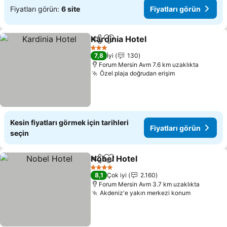
Fiyatları görün:
6 site
Fiyatları görün
Kardinia Hotel
Paylaş
Favorilerime ekle
Fiyatları gör
3 Yıldız
7,8
İyi
130
Forum Mersin Avm 7.6 km uzaklıkta
Özel plaja doğrudan erişim
Fiyatları görü
Kesin fiyatları görmek için tarihleri
Fiyatları görün
seçin
Nobel Hotel
Paylaş
Favorilerime ekle
Fiyatları görün
4 Yıldız
8,1
Çok iyi
2.160
Forum Mersin Avm 3.7 km uzaklıkta
Akdeniz'e yakın merkezi konum
Fiyatları 