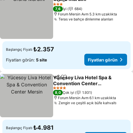
Paylaş
Favorilerime ekle
Fiyatları gör
3 Yıldız
7,6
İyi
684
Forum Mersin Avm 5.3 km uzaklıkta
Teras ve bahçe dinlenme alanları
Fiyatları
₺2.357
Başlangıç Fiyatı
Fiyatları görün:
5 site
Fiyatları görün
Yücesoy Liva Hotel Spa &
Paylaş
Favorilerime ekle
Convention Center
Mersin
Fiyatları görün
4 Yıldız
8,0
Çok iyi
1.931
Forum Mersin Avm 6.1 km uzaklıkta
Zengin ve çeşitli açık büfe kahvaltı
Fiyatla
₺4.981
Başlangıç Fiyatı