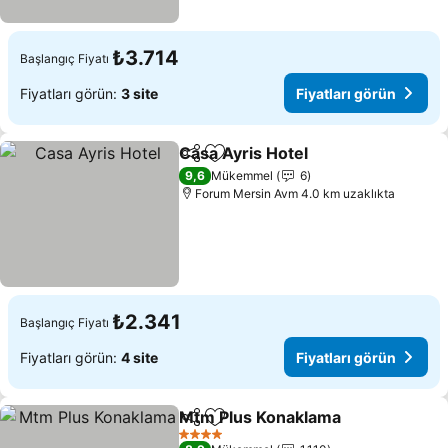
₺3.714
Başlangıç Fiyatı
Fiyatları görün:
3 site
Fiyatları görün
Casa Ayris Hotel
Paylaş
Favorilerime ekle
Fiyatları 
9,6
Mükemmel
6
Forum Mersin Avm 4.0 km uzaklıkta
₺2.341
Başlangıç Fiyatı
Fiyatları görün:
4 site
Fiyatları görün
Mtm Plus Konaklama
Paylaş
Favorilerime ekle
Fiyatl
4 Yıldız