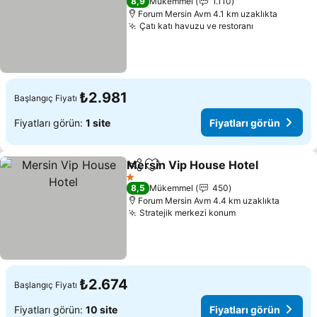
8,9
Mükemmel
1.110
Forum Mersin Avm 4.1 km uzaklıkta
Çatı katı havuzu ve restoranı
Fiyatları gö
₺2.981
Başlangıç Fiyatı
Fiyatları görün:
1 site
Fiyatları görün
Mersin Vip House Hotel
Paylaş
Favorilerime ekle
Fi
1 Yıldız
8,5
Mükemmel
450
Forum Mersin Avm 4.4 km uzaklıkta
Stratejik merkezi konum
Fiyatları görün
₺2.674
Başlangıç Fiyatı
Fiyatları görün:
10 site
Fiyatları görün