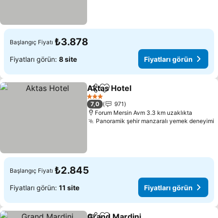
₺3.878
Başlangıç Fiyatı
Fiyatları görün:
8 site
Fiyatları görün
Aktas Hotel
Paylaş
Favorilerime ekle
Fiyatları görün
3 Yıldız
7,0
971
Forum Mersin Avm 3.3 km uzaklıkta
Panoramik şehir manzaralı yemek deneyimi
F
₺2.845
Başlangıç Fiyatı
Fiyatları görün:
11 site
Fiyatları görün
Grand Mardini