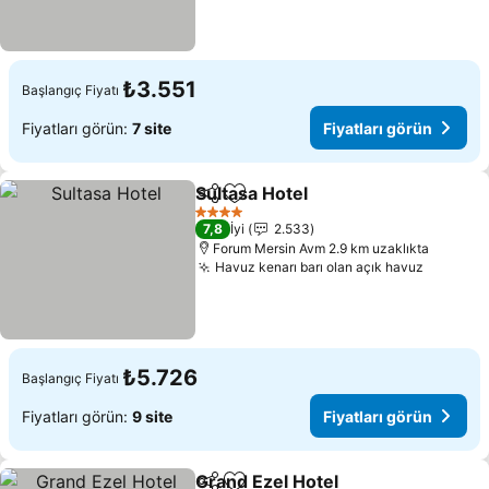
₺3.551
Başlangıç Fiyatı
Fiyatları görün:
7 site
Fiyatları görün
Sultasa Hotel
Paylaş
Favorilerime ekle
Fiyatları görü
4 Yıldız
7,8
İyi
2.533
Forum Mersin Avm 2.9 km uzaklıkta
Havuz kenarı barı olan açık havuz
Fiyatlar
₺5.726
Başlangıç Fiyatı
Fiyatları görün:
9 site
Fiyatları görün
Grand Ezel Hotel