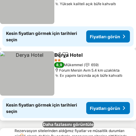
Yüksek kaliteli açık büfe kahvaltı
Fiyatları
Kesin fiyatları görmek için tarihleri
Fiyatları görün
seçin
Derya Hotel
Paylaş
Favorilerime ekle
Fiyatları görün
2 Yıldız
8,9
Mükemmel
659
Forum Mersin Avm 5.4 km uzaklıkta
Ev yapımı tarzında açık büfe kahvaltı
Fiyatl
Kesin fiyatları görmek için tarihleri
Fiyatları görün
seçin
Daha fazlasını görüntüle
Rezervasyon sitelerinden aldığımız fiyatlar ve müsaitlik durumları