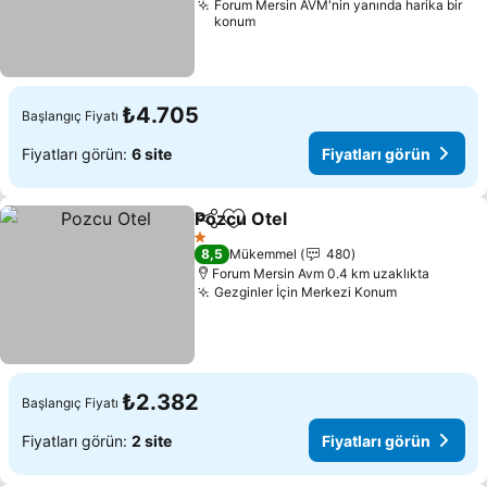
Forum Mersin AVM'nin yanında harika bir
konum
₺4.705
Başlangıç Fiyatı
Fiyatları görün:
6 site
Fiyatları görün
Pozcu Otel
Paylaş
Favorilerime ekle
Fiyatları görün
1 Yıldız
8,5
Mükemmel
480
Forum Mersin Avm 0.4 km uzaklıkta
Gezginler İçin Merkezi Konum
Fiyatları g
₺2.382
Başlangıç Fiyatı
Fiyatları görün:
2 site
Fiyatları görün