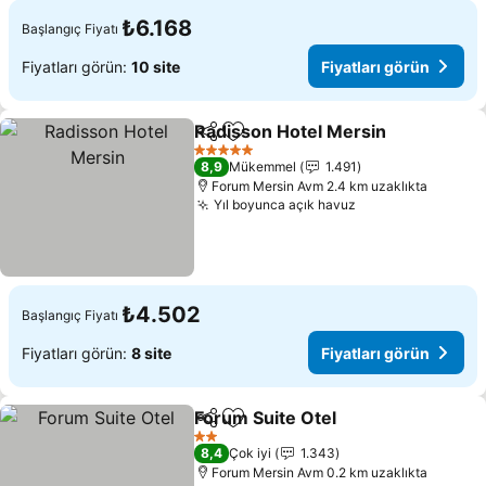
₺6.168
Başlangıç Fiyatı
Fiyatları görün:
10 site
Fiyatları görün
Radisson Hotel Mersin
Paylaş
Favorilerime ekle
Fiy
5 Yıldız
8,9
Mükemmel
1.491
Forum Mersin Avm 2.4 km uzaklıkta
Yıl boyunca açık havuz
Fiyatları görün
₺4.502
Başlangıç Fiyatı
Fiyatları görün:
8 site
Fiyatları görün
Forum Suite Otel
Paylaş
Favorilerime ekle
Fiyatları 
2 Yıldız
8,4
Çok iyi
1.343
Forum Mersin Avm 0.2 km uzaklıkta