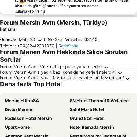
sürekli olarak değişir. Bu nedenle, rezervasyon sitesine gittiğinizde,
trivago'da gördüğünüz teklifin aynısını her zaman
bulamayabilirsiniz.
Forum Mersin Avm (Mersin, Türkiye)
İletişim
Günevler Mah. 20 .cad. No:3-5 Yenişehir
,
33140
,
Telefon
:
+90(324)2391070
|
Resmî site
Forum Mersin Avm Hakkında Sıkça Sorulan
Sorular
Forum Mersin Avm'i Mersin'de popüler yapan nedir?
Forum Mersin Avm'a yakın bazı konaklama yerleri nelerdir?
Forum Mersin Avm'a yakın başka hangi cazibe merkezleri var?
Daha fazla Top Hotel
Mersin HiltonSA
BN Hotel Thermal & Wellness
Divan Mersin
Sahil Martı Hotel
Radisson Hotel Mersin
Grand Ezel Hotel
Upart Home
Hotel Ramada Mersin
Anemon Kent Mersin
Rest & More by Dedeman Mersin Erdemli