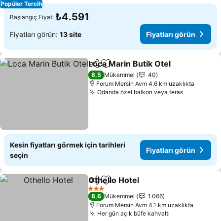
Popüler Tercih
₺4.591
Başlangıç Fiyatı
Fiyatları görün:
13 site
Fiyatları görün
Loca Marin Butik Otel
Paylaş
Favorilerime ekle
Fiyat
8,5
Mükemmel
40
Forum Mersin Avm 4.6 km uzaklıkta
Odanda özel balkon veya teras
Fiyatları 
Kesin fiyatları görmek için tarihleri
Fiyatları görün
seçin
Othello Hotel
Paylaş
Favorilerime ekle
Fiyatları görü
3 Yıldız
8,6
Mükemmel
1.066
Forum Mersin Avm 4.1 km uzaklıkta
Her gün açık büfe kahvaltı
Fiyatları görü