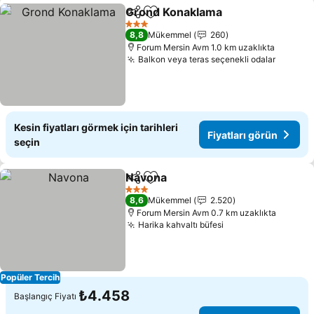
Grond Konaklama
Paylaş
Favorilerime ekle
Fiyatları
3 Yıldız
8,8
Mükemmel
260
Forum Mersin Avm 1.0 km uzaklıkta
Balkon veya teras seçenekli odalar
Fiyatla
Kesin fiyatları görmek için tarihleri
Fiyatları görün
seçin
Navona
Paylaş
Favorilerime ekle
Fiyatları görün
3 Yıldız
8,6
Mükemmel
2.520
Forum Mersin Avm 0.7 km uzaklıkta
Harika kahvaltı büfesi
Fiyatları görün
Popüler Tercih
₺4.458
Başlangıç Fiyatı