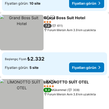
Fiyatları görün:
10 site
Fiyatları görün
Grand Boss Suit Hotel
Paylaş
Favorilerime ekle
Fiya
3 Yıldız
7,2
611
Forum Mersin Avm 3.9 km uzaklıkta
₺2.332
Başlangıç Fiyatı
Fiyatları görün:
5 site
Fiyatları görün
LİMONOTTO SUİT OTEL
Paylaş
Favorilerime ekle
Fi
4 Yıldız
9,2
Mükemmel
308
Forum Mersin Avm 3.8 km uzaklıkta