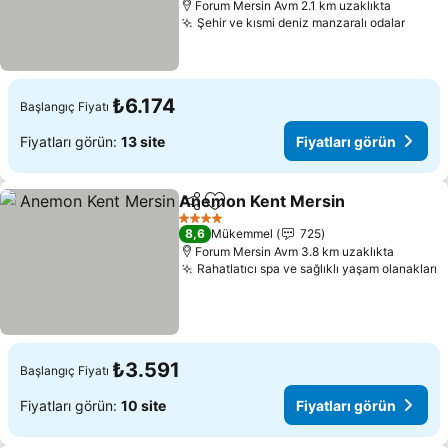
Forum Mersin Avm 2.1 km uzaklıkta
Şehir ve kısmi deniz manzaralı odalar
Fiyatl
₺6.174
Başlangıç Fiyatı
Fiyatları görün:
13 site
Fiyatları görün
Anemon Kent Mersin
Paylaş
Favorilerime ekle
Fiyat
4 Yıldız
8,6
Mükemmel
725
Forum Mersin Avm 3.8 km uzaklıkta
Rahatlatıcı spa ve sağlıklı yaşam olanakları
F
₺3.591
Başlangıç Fiyatı
Fiyatları görün:
10 site
Fiyatları görün