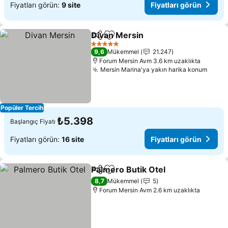
Fiyatları görün:
9 site
Fiyatları görün
Divan Mersin
Paylaş
Favorilerime ekle
Fiyatları görü
5 Yıldız
9,6
Mükemmel
21.247
Forum Mersin Avm 3.6 km uzaklıkta
Mersin Marina'ya yakın harika konum
Fiyat
Popüler Tercih
₺5.398
Başlangıç Fiyatı
Fiyatları görün:
16 site
Fiyatları görün
Palmero Butik Otel
Paylaş
Favorilerime ekle
Fiyatlar
8,7
Mükemmel
5
Forum Mersin Avm 2.6 km uzaklıkta