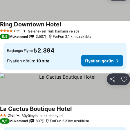
Ring Downtown Hotel
Fiyatları görün
Otel
Geleneksel Türk hamamı ve spa
Fiyatları görün
4 Yıldız
8,5
Mükemmel
3.587
ForFun 3.1 km uzaklıkta
₺2.394
Başlangıç Fiyatı
Fiyatları görün:
10 site
Fiyatları görün
Paylaş
Fa
La Cactus Boutique Hotel
Fiyatları görün
Otel
Büyüleyici butik deneyimi
Fiyatları görün
2 Yıldız
8,5
Mükemmel
807
ForFun 2.3 km uzaklıkta