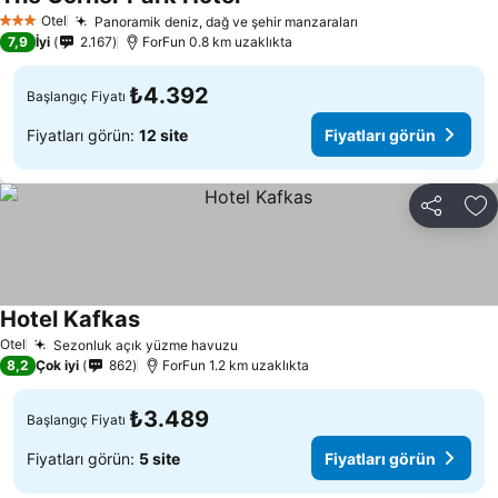
Fiyatları görün
Otel
Panoramik deniz, dağ ve şehir manzaraları
Fiyatları görün
3 Yıldız
7,9
İyi
2.167
ForFun 0.8 km uzaklıkta
₺4.392
Başlangıç Fiyatı
Fiyatları görün:
12 site
Fiyatları görün
Paylaş
Fa
Hotel Kafkas
Fiyatları görün
Otel
Sezonluk açık yüzme havuzu
Fiyatları görün
8,2
Çok iyi
862
ForFun 1.2 km uzaklıkta
₺3.489
Başlangıç Fiyatı
Fiyatları görün:
5 site
Fiyatları görün