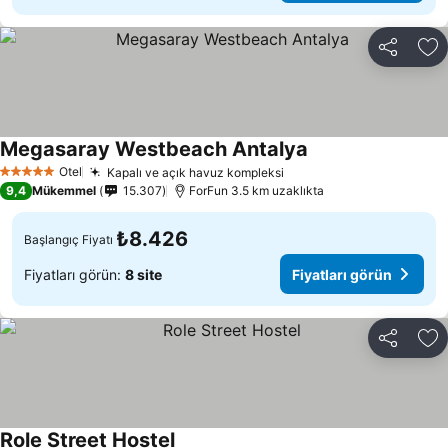
Paylaş
Fa
Megasaray Westbeach Antalya
Fiyatları görün
Otel
Kapalı ve açık havuz kompleksi
Fiyatları görün
5 Yıldız
9,4
Mükemmel
15.307
ForFun 3.5 km uzaklıkta
₺8.426
Başlangıç Fiyatı
Fiyatları görün:
8 site
Fiyatları görün
Paylaş
Fa
Role Street Hostel