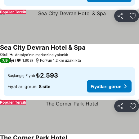
Popüler Tercih
Paylaş
Fa
Sea City Devran Hotel & Spa
Fiyatları görün
Otel
Antalya'nın merkezine yakınlık
Fiyatları görün
7,9
İyi
1.908
ForFun 1.2 km uzaklıkta
₺2.593
Başlangıç Fiyatı
Fiyatları görün:
8 site
Fiyatları görün
Popüler Tercih
Paylaş
Fa
The Corner Park Hotel