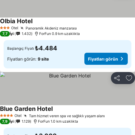
Olbia Hotel
Fiyatları görün
Otel
Panoramik Akdeniz manzarası
Fiyatları görün
3 Yıldız
7,7
İyi
1.432
ForFun 0.9 km uzaklıkta
₺4.484
Başlangıç Fiyatı
Fiyatları görün:
9 site
Fiyatları görün
Paylaş
Fa
Blue Garden Hotel
Fiyatları görün
Otel
Tam hizmet veren spa ve sağlıklı yaşam alanı
Fiyatları gör
4 Yıldız
7,9
İyi
1.129
ForFun 1.0 km uzaklıkta