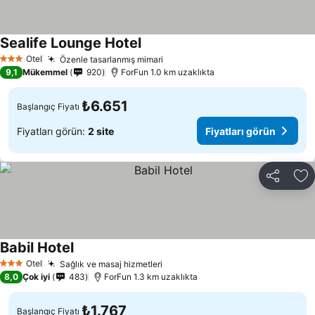
Sealife Lounge Hotel
Fiyatları görün
Otel
Özenle tasarlanmış mimari
Fiyatları görün
3 Yıldız
9,1
Mükemmel
920
ForFun 1.0 km uzaklıkta
₺6.651
Başlangıç Fiyatı
Fiyatları görün:
2 site
Fiyatları görün
Paylaş
Fa
Babil Hotel
Fiyatları görün
Otel
Sağlık ve masaj hizmetleri
Fiyatları görün
3 Yıldız
8,0
Çok iyi
483
ForFun 1.3 km uzaklıkta
₺1.767
Başlangıç Fiyatı