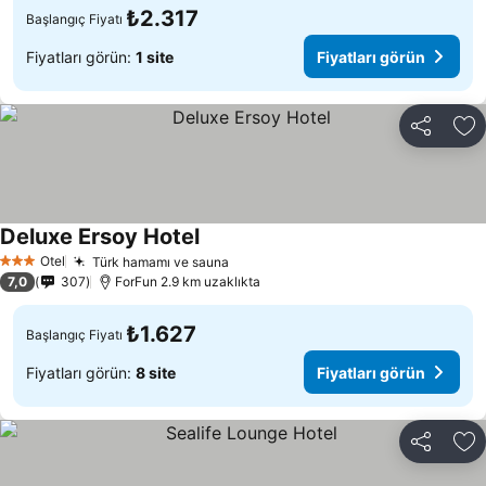
₺2.317
Başlangıç Fiyatı
Fiyatları görün:
1 site
Fiyatları görün
Paylaş
Fa
Deluxe Ersoy Hotel
Fiyatları görün
Otel
Türk hamamı ve sauna
Fiyatları görün
3 Yıldız
7,0
307
ForFun 2.9 km uzaklıkta
₺1.627
Başlangıç Fiyatı
Fiyatları görün:
8 site
Fiyatları görün
Paylaş
Fa