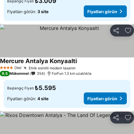
₺3.009
Başlangıç Fiyatı
Fiyatları görün:
3 site
Fiyatları görün
Paylaş
Fa
Mercure Antalya Konyaalti
Fiyatları görün
Otel
Etnik esintili modern tasarım
Fiyatları görün
4 Yıldız
9,5
Mükemmel
354
ForFun 1.3 km uzaklıkta
₺5.595
Başlangıç Fiyatı
Fiyatları görün:
4 site
Fiyatları görün
Paylaş
Fa