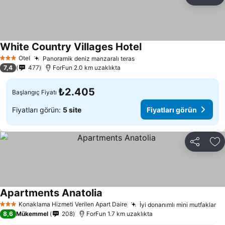
Paylaş
Fa
White Country Villages Hotel
Fiyatları görün
Otel
Panoramik deniz manzaralı teras
Fiyatları görün
3 Yıldız
7,4
477
ForFun 2.0 km uzaklıkta
₺2.405
Başlangıç Fiyatı
Fiyatları görün:
5 site
Fiyatları görün
Paylaş
Fa
Apartments Anatolia
Fiyatları görün
Konaklama Hizmeti Verilen Apart Daire
İyi donanımlı mini mutfaklar
Fi
3 Yıldız
8,6
Mükemmel
208
ForFun 1.7 km uzaklıkta