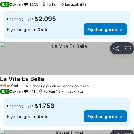
4 Yıldız
8,0
Çok iyi
1.353
ForFun 1.0 km uzaklıkta
₺2.095
Başlangıç Fiyatı
Fiyatları görün:
3 site
Fiyatları görün
Paylaş
Fa
La Vita Es Bella
Fiyatları görün
Otel
Aile dostu yiyecek ve içecek politikası
Fiyatları görün
3 Yıldız
8,4
Çok iyi
411
ForFun 1.5 km uzaklıkta
₺1.756
Başlangıç Fiyatı
Fiyatları görün:
4 site
Fiyatları görün