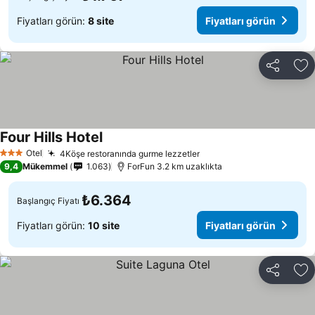
Fiyatları görün:
8 site
Fiyatları görün
Paylaş
Fa
Four Hills Hotel
Fiyatları görün
Otel
4Köşe restoranında gurme lezzetler
Fiyatları görün
3 Yıldız
9,4
Mükemmel
1.063
ForFun 3.2 km uzaklıkta
₺6.364
Başlangıç Fiyatı
Fiyatları görün:
10 site
Fiyatları görün
Paylaş
Fa