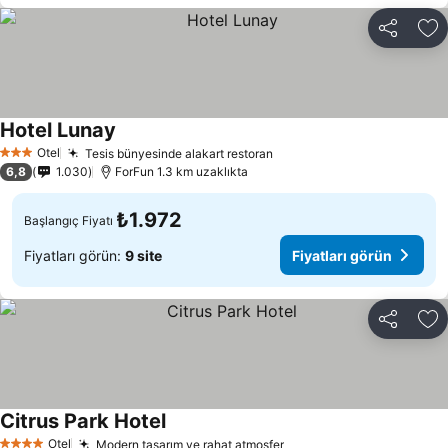
Paylaş
Fa
Hotel Lunay
Fiyatları görün
Otel
Tesis bünyesinde alakart restoran
Fiyatları görün
3 Yıldız
6,8
1.030
ForFun 1.3 km uzaklıkta
₺1.972
Başlangıç Fiyatı
Fiyatları görün:
9 site
Fiyatları görün
Paylaş
Fa
Citrus Park Hotel
Fiyatları görün
Otel
Modern tasarım ve rahat atmosfer
Fiyatları görün