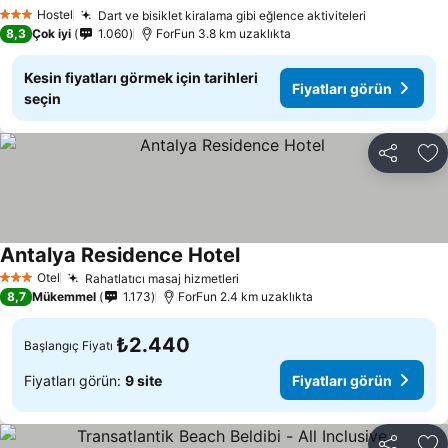
Fiyatları görün
Hostel
Dart ve bisiklet kiralama gibi eğlence aktiviteleri
Fiyatları g
3 Yıldız
8,3
Çok iyi
1.060
ForFun 3.8 km uzaklıkta
Kesin fiyatları görmek için tarihleri
Fiyatları görün
seçin
Paylaş
Fa
Antalya Residence Hotel
Fiyatları görün
Otel
Rahatlatıcı masaj hizmetleri
Fiyatları görün
3 Yıldız
8,7
Mükemmel
1.173
ForFun 2.4 km uzaklıkta
₺2.440
Başlangıç Fiyatı
Fiyatları görün:
9 site
Fiyatları görün