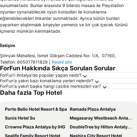
sunulmaktadır. Bunlar arasında 9 bilardo masası ile Playstation
oyunları oynanabilecek oyun konsolları ile konuklarına
eğlenebilecekleri imkanlar sunmaktadır. Ayrıca bütün bunları
yaparken atıştırmalık birşeyler yemeniz ve bir çok içecek türünü
içmeniz mümkün kılınmaktadır.
İletişim
Şirinyalı Mahallesi, İsmet Gökşen Caddesi No: 1/A
,
07160
,
Telefon
:
905017611829
|
Resmî site
ForFun Hakkında Sıkça Sorulan Sorular
ForFun'i Antalya'de popüler yapan nedir?
ForFun'a yakın bazı konaklama yerleri nelerdir?
ForFun'a yakın başka hangi cazibe merkezleri var?
Daha fazla Top Hotel
Porto Bello Hotel Resort & Spa
Ramada Plaza Antalya
Sunis Hotel Su
Megasaray Westbeach Antalya
Crowne Plaza Antalya by IHG
DoubleTree by Hilton Antalya City Centre
Sealife Family Resort Hotel
Nashira City Resort Hotel