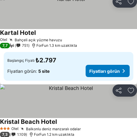
Paylaş
Fa
Kartal Hotel
Fiyatları görün
Otel
Bahçeli açık yüzme havuzu
Fiyatları görün
7,7
İyi
751
ForFun 1.3 km uzaklıkta
₺2.797
Başlangıç Fiyatı
Fiyatları görün:
5 site
Fiyatları görün
Paylaş
Fa
Kristal Beach Hotel
Fiyatları görün
Otel
Balkonlu deniz manzaralı odalar
Fiyatları görün
3 Yıldız
7,3
1.109
ForFun 1.2 km uzaklıkta