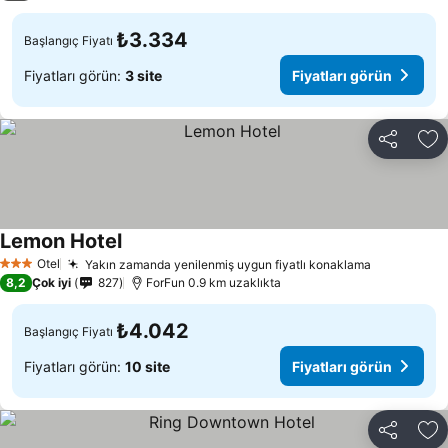
₺3.334
Başlangıç Fiyatı
Fiyatları görün:
3 site
Fiyatları görün
Paylaş
Fa
Lemon Hotel
Fiyatları görün
Otel
Yakın zamanda yenilenmiş uygun fiyatlı konaklama
Fiyatları 
3 Yıldız
8,2
Çok iyi
827
ForFun 0.9 km uzaklıkta
₺4.042
Başlangıç Fiyatı
Fiyatları görün:
10 site
Fiyatları görün
Paylaş
Fa