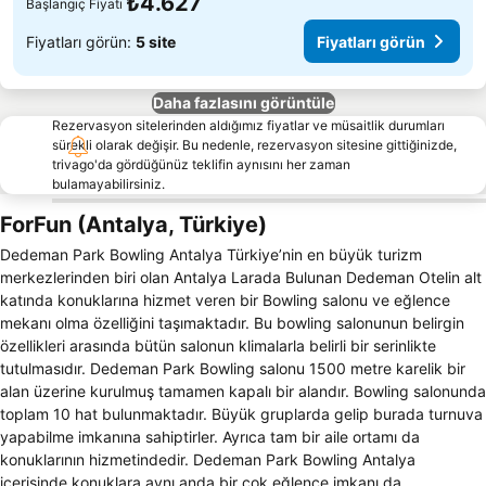
₺4.627
Başlangıç Fiyatı
Fiyatları görün:
5 site
Fiyatları görün
Daha fazlasını görüntüle
Rezervasyon sitelerinden aldığımız fiyatlar ve müsaitlik durumları
sürekli olarak değişir. Bu nedenle, rezervasyon sitesine gittiğinizde,
trivago'da gördüğünüz teklifin aynısını her zaman
bulamayabilirsiniz.
ForFun (Antalya, Türkiye)
Dedeman Park Bowling Antalya Türkiye’nin en büyük turizm
merkezlerinden biri olan Antalya Larada Bulunan Dedeman Otelin alt
katında konuklarına hizmet veren bir Bowling salonu ve eğlence
mekanı olma özelliğini taşımaktadır. Bu bowling salonunun belirgin
özellikleri arasında bütün salonun klimalarla belirli bir serinlikte
tutulmasıdır. Dedeman Park Bowling salonu 1500 metre karelik bir
alan üzerine kurulmuş tamamen kapalı bir alandır. Bowling salonunda
toplam 10 hat bulunmaktadır. Büyük gruplarda gelip burada turnuva
yapabilme imkanına sahiptirler. Ayrıca tam bir aile ortamı da
konuklarının hizmetindedir. Dedeman Park Bowling Antalya
içerisinde konuklara aynı anda bir çok eğlence imkanı da