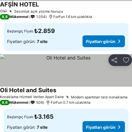
AFŞİN HOTEL
Fiyatları görün
Otel
Sezonluk açık yüzme havuzu
Fiyatları görün
8,8
Mükemmel
1.054
ForFun 1.6 km uzaklıkta
₺2.859
Başlangıç Fiyatı
Fiyatları görün:
7 site
Fiyatları görün
Paylaş
Fa
Oli Hotel and Suites
Fiyatları görün
Konaklama Hizmeti Verilen Apart Daire
Modern apartman tarzı konaklama
Fi
9,6
Mükemmel
506
ForFun 0.7 km uzaklıkta
₺3.165
Başlangıç Fiyatı
Fiyatları görün:
7 site
Fiyatları görün