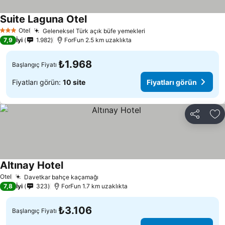
Suite Laguna Otel
Fiyatları görün
Otel
Geleneksel Türk açık büfe yemekleri
Fiyatları görün
3 Yıldız
7,9
İyi
1.982
ForFun 2.5 km uzaklıkta
₺1.968
Başlangıç Fiyatı
Fiyatları görün:
10 site
Fiyatları görün
Paylaş
Fa
Altınay Hotel
Fiyatları görün
Otel
Davetkar bahçe kaçamağı
Fiyatları görün
7,8
İyi
323
ForFun 1.7 km uzaklıkta
₺3.106
Başlangıç Fiyatı