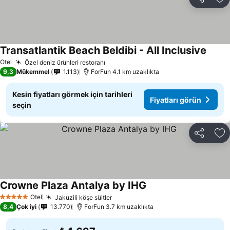
Paylaş
Fa
Transatlantik Beach Beldibi - All Inclusive
Fiyatl
Otel
Özel deniz ürünleri restoranı
Fiyatları görün
9,3
Mükemmel
1.113
ForFun 4.1 km uzaklıkta
Kesin fiyatları görmek için tarihleri
Fiyatları görün
seçin
Paylaş
Fa
Crowne Plaza Antalya by IHG
Fiyatları görün
Otel
Jakuzili köşe süitler
Fiyatları görün
5 Yıldız
8,4
Çok iyi
13.770
ForFun 3.7 km uzaklıkta