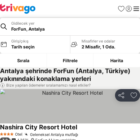
Favoriler
Giriş y
Me
Gidilecek yer
ForFun, Antalya
Giriş/çıkış
Misafirler ve odalar
Tarih seçin
2 Misafir, 1 Oda.
Sırala
Filtrele
Harita
Antalya şehrinde ForFun (Antalya, Türkiye)
yakınındaki konaklama yerleri
Bize yapılan ödemeler sıralamamızı nasıl etkiler?
Paylaş
Fa
Nashira City Resort Hotel
Fiyatları görün
Otel
Geleneksel Antalya mutfağı
Fiyatları görün
4 Yıldız