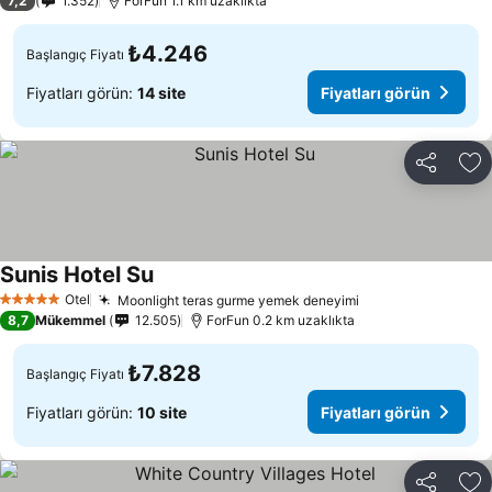
7,2
1.352
ForFun 1.1 km uzaklıkta
₺4.246
Başlangıç Fiyatı
Fiyatları görün:
14 site
Fiyatları görün
Paylaş
Fa
Sunis Hotel Su
Fiyatları görün
Otel
Moonlight teras gurme yemek deneyimi
Fiyatları görün
5 Yıldız
8,7
Mükemmel
12.505
ForFun 0.2 km uzaklıkta
₺7.828
Başlangıç Fiyatı
Fiyatları görün:
10 site
Fiyatları görün