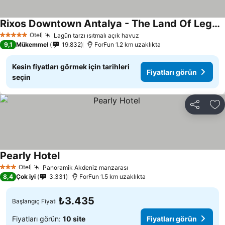
Rixos Downtown Antalya - The Land Of Legends Access
Fiyatları görün
Otel
Lagün tarzı ısıtmalı açık havuz
Fiyatları görün
5 Yıldız
9,1
Mükemmel
19.832
ForFun 1.2 km uzaklıkta
Kesin fiyatları görmek için tarihleri
Fiyatları görün
seçin
Paylaş
Fa
Pearly Hotel
Fiyatları görün
Otel
Panoramik Akdeniz manzarası
Fiyatları görün
3 Yıldız
8,4
Çok iyi
3.331
ForFun 1.5 km uzaklıkta
₺3.435
Başlangıç Fiyatı
Fiyatları görün:
10 site
Fiyatları görün