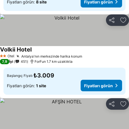
Fiyatları görün:
8 site
Fiyatları görün
Paylaş
Fa
Volkii Hotel
Fiyatları görün
Otel
Antalya'nın merkezinde harika konum
Fiyatları görün
2 Yıldız
7,9
İyi
451
ForFun 1.7 km uzaklıkta
₺3.009
Başlangıç Fiyatı
Fiyatları görün:
1 site
Fiyatları görün
Paylaş
Fa