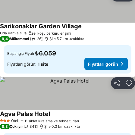
Sarikonaklar Garden Village
Oda Kahvaltı
Özel koşu parkuru erişimi
9,4
Mükemmel
26
Şile 5.7 km uzaklıkta
₺6.059
Başlangıç Fiyatı
Fiyatları görün:
1 site
Fiyatları görün
Paylaş
Fa
Agva Palas Hotel
Otel
Bisiklet kiralama ve tekne turları
3 Yıldız
8,3
Çok iyi
341
Şile 0.3 km uzaklıkta