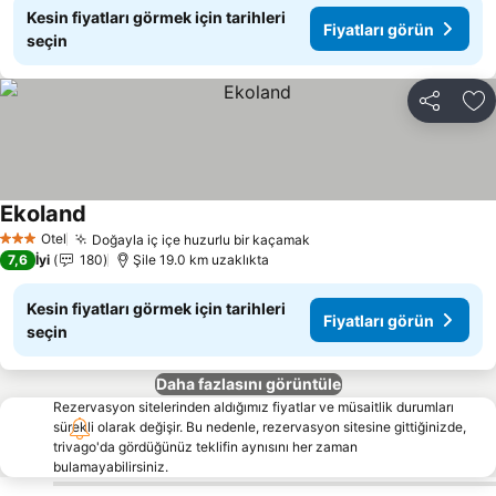
Kesin fiyatları görmek için tarihleri
Fiyatları görün
seçin
Paylaş
Fa
Ekoland
Otel
Doğayla iç içe huzurlu bir kaçamak
3 Yıldız
7,6
İyi
180
Şile 19.0 km uzaklıkta
Kesin fiyatları görmek için tarihleri
Fiyatları görün
seçin
Daha fazlasını görüntüle
Rezervasyon sitelerinden aldığımız fiyatlar ve müsaitlik durumları
sürekli olarak değişir. Bu nedenle, rezervasyon sitesine gittiğinizde,
trivago'da gördüğünüz teklifin aynısını her zaman
bulamayabilirsiniz.