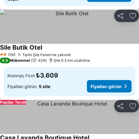
Paylaş
Fa
Sile Butik Otel
Otel
Tarihi Şile Feneri'ne yakınlık
2 Yıldız
9,5
Mükemmel
424
Şile 0.5 km uzaklıkta
₺3.609
Başlangıç Fiyatı
Fiyatları görün:
5 site
Fiyatları görün
Popüler Tercih
Paylaş
Fa
Casa Lavanda Boutique Hotel