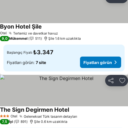
Paylaş
Fa
Byon Hotel Şile
Otel
Tertemiz ve davetkar havuz
9,0
Mükemmel
511
Şile 1.6 km uzaklıkta
₺3.347
Başlangıç Fiyatı
Fiyatları görün:
7 site
Fiyatları görün
Paylaş
Fa
The Sign Degirmen Hotel
Otel
Geleneksel Türk tasarım detayları
3 Yıldız
7,5
İyi
891
Şile 0.6 km uzaklıkta