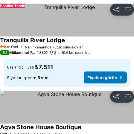
Popüler Tercih
Paylaş
Fa
Tranquilla River Lodge
Otel
Nehir kenarında kütük bungalovlar
3 Yıldız
9,1
Mükemmel
1.380
Şile 19.6 km uzaklıkta
₺7.511
Başlangıç Fiyatı
Fiyatları görün:
5 site
Fiyatları görün
Paylaş
Fa
Agva Stone House Boutique
Otel