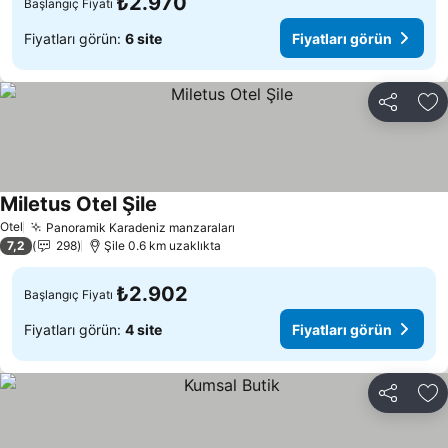
₺2.970
Başlangıç Fiyatı
Fiyatları görün:
6 site
Fiyatları görün
Paylaş
Fa
Miletus Otel Şile
Otel
Panoramik Karadeniz manzaraları
7,2
298
Şile 0.6 km uzaklıkta
₺2.902
Başlangıç Fiyatı
Fiyatları görün:
4 site
Fiyatları görün
Paylaş
Fa