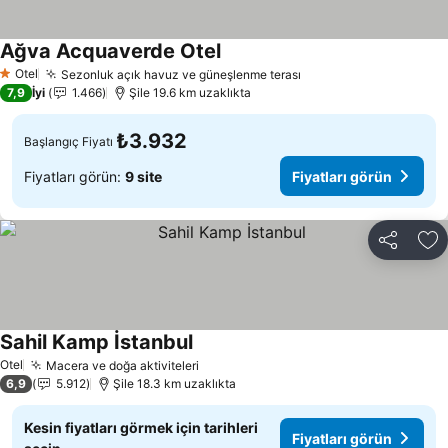
Ağva Acquaverde Otel
Otel
Sezonluk açık havuz ve güneşlenme terası
1 Yıldız
7,9
İyi
1.466
Şile 19.6 km uzaklıkta
₺3.932
Başlangıç Fiyatı
Fiyatları görün:
9 site
Fiyatları görün
Paylaş
Fa
Sahil Kamp İstanbul
Otel
Macera ve doğa aktiviteleri
6,9
5.912
Şile 18.3 km uzaklıkta
Kesin fiyatları görmek için tarihleri
Fiyatları görün