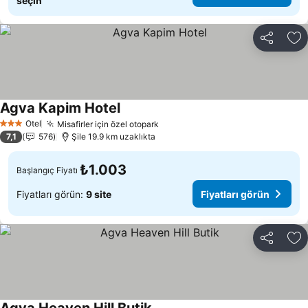
seçin
Paylaş
Fa
Agva Kapim Hotel
Otel
Misafirler için özel otopark
3 Yıldız
7,1
576
Şile 19.9 km uzaklıkta
₺1.003
Başlangıç Fiyatı
Fiyatları görün:
9 site
Fiyatları görün
Paylaş
Fa