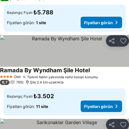
₺5.788
Başlangıç Fiyatı
Fiyatları görün:
1 site
Fiyatları görün
Paylaş
Fa
Ramada By Wyndham Şile Hotel
Otel
Türknil Nehri yakınında nehir kenarı konumu
4 Yıldız
6,7
765
Şile 2.4 km uzaklıkta
₺3.502
Başlangıç Fiyatı
Fiyatları görün:
11 site
Fiyatları görün
Paylaş
Fa