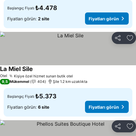
₺4.478
Başlangıç Fiyatı
Fiyatları görün:
2 site
Fiyatları görün
Paylaş
Fa
La Miel Sile
Otel
Kişiye özel hizmet sunan butik otel
9,5
Mükemmel
404
Şile 1.2 km uzaklıkta
₺5.373
Başlangıç Fiyatı
Fiyatları görün:
6 site
Fiyatları görün
Paylaş
Fa