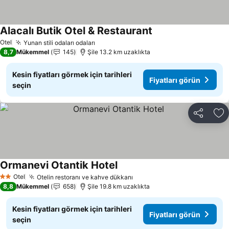
Alacalı Butik Otel & Restaurant
Otel
Yunan stili odaları odaları
8,7
Mükemmel
145
Şile 13.2 km uzaklıkta
Kesin fiyatları görmek için tarihleri
Fiyatları görün
seçin
Paylaş
Fa
Ormanevi Otantik Hotel
Otel
Otelin restoranı ve kahve dükkanı
2 Yıldız
8,8
Mükemmel
658
Şile 19.8 km uzaklıkta
Kesin fiyatları görmek için tarihleri
Fiyatları görün
seçin