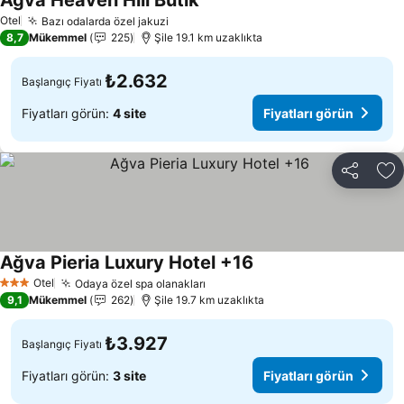
Agva Heaven Hill Butik
Otel
Bazı odalarda özel jakuzi
8,7
Mükemmel
225
Şile 19.1 km uzaklıkta
₺2.632
Başlangıç Fiyatı
Fiyatları görün:
4 site
Fiyatları görün
Paylaş
Fa
Ağva Pieria Luxury Hotel +16
Otel
Odaya özel spa olanakları
3 Yıldız
9,1
Mükemmel
262
Şile 19.7 km uzaklıkta
₺3.927
Başlangıç Fiyatı
Fiyatları görün:
3 site
Fiyatları görün