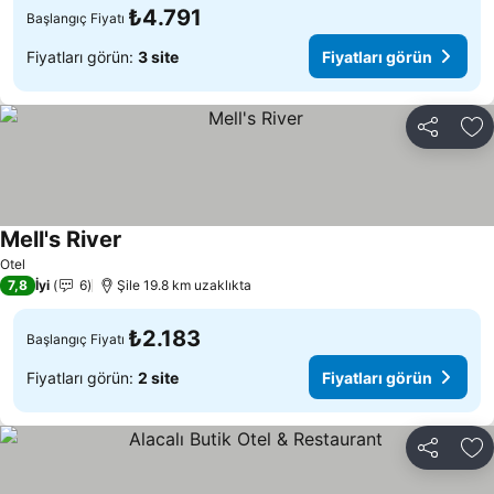
₺4.791
Başlangıç Fiyatı
Fiyatları görün:
3 site
Fiyatları görün
Paylaş
Fa
Mell's River
Otel
7,8
İyi
6
Şile 19.8 km uzaklıkta
₺2.183
Başlangıç Fiyatı
Fiyatları görün:
2 site
Fiyatları görün
Paylaş
Fa