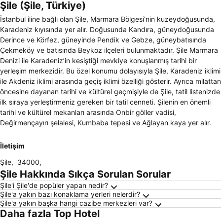
Şile (Şile, Türkiye)
İstanbul iline bağlı olan Şile, Marmara Bölgesi’nin kuzeydoğusunda,
Karadeniz kıyısında yer alır. Doğusunda Kandıra, güneydoğusunda
Derince ve Körfez, güneyinde Pendik ve Gebze, güneybatısında
Çekmeköy ve batısında Beykoz ilçeleri bulunmaktadır. Şile Marmara
Denizi ile Karadeniz’in kesiştiği mevkiye konuşlanmış tarihi bir
yerleşim merkezidir. Bu özel konumu dolayısıyla Şile, Karadeniz iklimi
ile Akdeniz iklimi arasında geçiş iklimi özelliği gösterir. Ayrıca milattan
öncesine dayanan tarihi ve kültürel geçmişiyle de Şile, tatil listenizde
ilk sıraya yerleştirmeniz gereken bir tatil cenneti. Şilenin en önemli
tarihi ve kültürel mekanları arasında Onbir göller vadisi,
Değirmençayırı şelalesi, Kumbaba tepesi ve Ağlayan kaya yer alır.
İletişim
Şile
,
34000
,
Şile Hakkında Sıkça Sorulan Sorular
Şile'i Şile'de popüler yapan nedir?
Şile'a yakın bazı konaklama yerleri nelerdir?
Şile'a yakın başka hangi cazibe merkezleri var?
Daha fazla Top Hotel