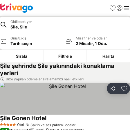
Favoriler
Giriş y
Me
Gidilecek yer
Şile, Şile
Giriş/çıkış
Misafirler ve odalar
Tarih seçin
2 Misafir, 1 Oda.
Sırala
Filtrele
Harita
Şile şehrinde Şile yakınındaki konaklama
yerleri
Bize yapılan ödemeler sıralamamızı nasıl etkiler?
Paylaş
Fa
Şile Gonen Hotel
Otel
Sakin ve ses yalıtımlı odalar
5 Yıldız