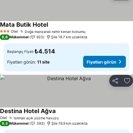
Mata Butik Hotel
Otel
Doğa manzaralı nehir kenarı konumu
3 Yıldız
8,8
Mükemmel
923
Şile 19.7 km uzaklıkta
₺4.514
Başlangıç Fiyatı
Fiyatları görün:
11 site
Fiyatları görün
Paylaş
Fa
Destina Hotel Ağva
Otel
Isıtmalı açık yüzme havuzu
9,3
Mükemmel
393
Şile 19.9 km uzaklıkta