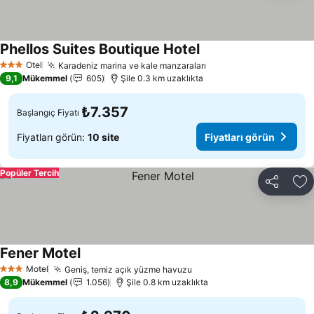
Phellos Suites Boutique Hotel
Otel
Karadeniz marina ve kale manzaraları
3 Yıldız
9,1
Mükemmel
605
Şile 0.3 km uzaklıkta
₺7.357
Başlangıç Fiyatı
Fiyatları görün:
10 site
Fiyatları görün
Popüler Tercih
Paylaş
Fa
Fener Motel
Motel
Geniş, temiz açık yüzme havuzu
3 Yıldız
8,9
Mükemmel
1.056
Şile 0.8 km uzaklıkta