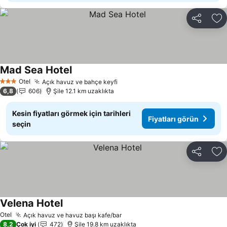
Paylaş
Fa
Mad Sea Hotel
Otel
Açık havuz ve bahçe keyfi
3 Yıldız
6,8
606
Şile 12.1 km uzaklıkta
Kesin fiyatları görmek için tarihleri
Fiyatları görün
seçin
Paylaş
Fa
Velena Hotel
Otel
Açık havuz ve havuz başı kafe/bar
8,2
Çok iyi
472
Şile 19.8 km uzaklıkta