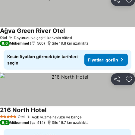
Paylaş
Fa
Ağva Green River Otel
Otel
Doyurucu ve çeşitli kahvaltı büfesi
8,6
Mükemmel
560
Şile 19.8 km uzaklıkta
Kesin fiyatları görmek için tarihleri
Fiyatları görün
seçin
Paylaş
Fa
216 North Hotel
Otel
Açık yüzme havuzu ve bahçe
5 Yıldız
9,2
Mükemmel
414
Şile 19.7 km uzaklıkta