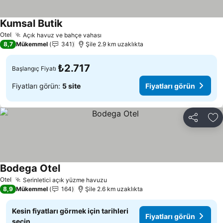
Kumsal Butik
Otel
Açık havuz ve bahçe vahası
8,7
Mükemmel
341
Şile 2.9 km uzaklıkta
₺2.717
Başlangıç Fiyatı
Fiyatları görün:
5 site
Fiyatları görün
Paylaş
Fa
Bodega Otel
Otel
Serinletici açık yüzme havuzu
8,9
Mükemmel
164
Şile 2.6 km uzaklıkta
Kesin fiyatları görmek için tarihleri
Fiyatları görün
seçin