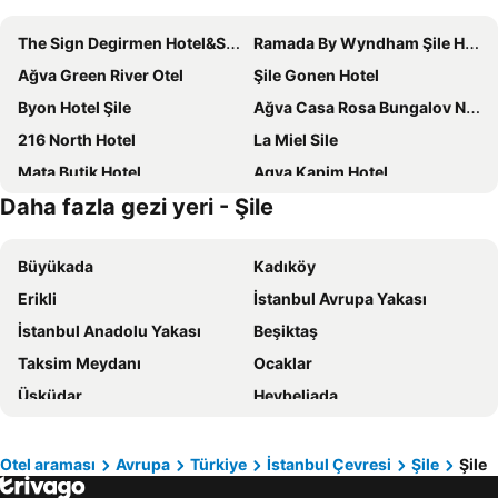
The Sign Degirmen Hotel&Spa Wellness
Ramada By Wyndham Şile Hotel
Ağva Green River Otel
Şile Gonen Hotel
Byon Hotel Şile
Ağva Casa Rosa Bungalov Nehir Oteli
216 North Hotel
La Miel Sile
Mata Butik Hotel
Agva Kapim Hotel
Daha fazla gezi yeri - Şile
Kumsal Butik
Agva Palas Hotel
Ağva Acquaverde Otel
Velena Hotel
Büyükada
Kadıköy
Bodega Otel
Keyif Boutique Hotel & Restaurant
Erikli
İstanbul Avrupa Yakası
Agva Stone House Boutique
Phellos Suites Boutique Hotel
İstanbul Anadolu Yakası
Beşiktaş
Ağva Pieria Luxury Hotel +16
Agva Heaven Hill Butik
Taksim Meydanı
Ocaklar
Casa Lavanda Boutique Hotel
Tarihi Kumbaba Otel
Üsküdar
Heybeliada
Palm Beach Şile Villa Hotels
Sahil Kamp İstanbul
Fatih
Bakırköy
Tranquilla River Lodge
VillaQua Boutique Hotel
Şarköy
Pendik
Sile Butik Otel
Mad Sea Hotel
Otel araması
Avrupa
Türkiye
İstanbul Çevresi
Şile
Şile
Armutlu
Sultanahmet
The Sign Degirmen Hotel
Four Seasons Holiday Village Şile