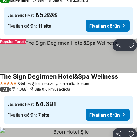
9,1
Mükemmel
890
Şile 0.4 km uzaklıkta
₺5.898
Başlangıç Fiyatı
Fiyatları görün:
11 site
Fiyatları görün
Popüler Tercih
Paylaş
Fa
The Sign Degirmen Hotel&Spa Wellness
Otel
Şile merkeze yakın harika konum
5 Yıldız
7,1
1.088
Şile 0.6 km uzaklıkta
₺4.691
Başlangıç Fiyatı
Fiyatları görün:
7 site
Fiyatları görün