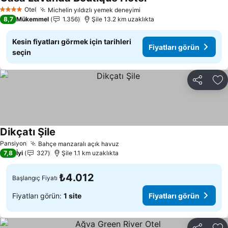
Otel
Michelin yıldızlı yemek deneyimi
4 Yıldız
8,7
Mükemmel
1.356
Şile 13.2 km uzaklıkta
Kesin fiyatları görmek için tarihleri
Fiyatları görün
seçin
Paylaş
Fa
Dikçatı Şile
Pansiyon
Bahçe manzaralı açık havuz
7,8
İyi
327
Şile 1.1 km uzaklıkta
₺4.012
Başlangıç Fiyatı
Fiyatları görün:
1 site
Fiyatları görün