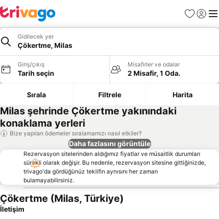
Favoriler
Giriş y
Me
Gidilecek yer
Çökertme, Milas
Giriş/çıkış
Misafirler ve odalar
Tarih seçin
2 Misafir, 1 Oda.
Sırala
Filtrele
Harita
Milas şehrinde Çökertme yakınındaki
konaklama yerleri
Bize yapılan ödemeler sıralamamızı nasıl etkiler?
Daha fazlasını görüntüle
Rezervasyon sitelerinden aldığımız fiyatlar ve müsaitlik durumları
sürekli olarak değişir. Bu nedenle, rezervasyon sitesine gittiğinizde,
trivago'da gördüğünüz teklifin aynısını her zaman
bulamayabilirsiniz.
Çökertme (Milas, Türkiye)
İletişim