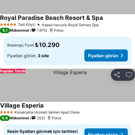
Royal Paradise Beach Resort & Spa
Tatil Köyü
Kapalı havuzlu Royal Senses Spa
5 Yıldız
9,1
Mükemmel
1.975
Potos
₺10.290
Başlangıç Fiyatı
Fiyatları görün:
3 site
Fiyatları görün
Popüler Tercih
Paylaş
Fa
Village Esperia
Konaklama Hizmeti Verilen Apart Daire
4 Yıldız
9,6
Mükemmel
253
Potos
Kesin fiyatları görmek için tarihleri
Fiyatları görün