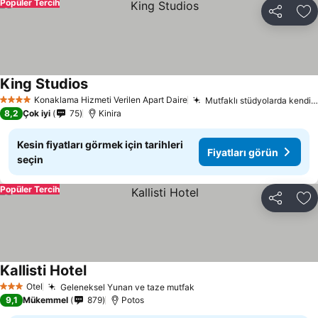
Popüler Tercih
Paylaş
Fa
King Studios
Konaklama Hizmeti Verilen Apart Daire
Mutfaklı stüdyolarda kendi yemeğini yap
4 Yıldız
8,2
Çok iyi
75
Kinira
Kesin fiyatları görmek için tarihleri
Fiyatları görün
seçin
Popüler Tercih
Paylaş
Fa
Kallisti Hotel
Otel
Geleneksel Yunan ve taze mutfak
3 Yıldız
9,1
Mükemmel
879
Potos