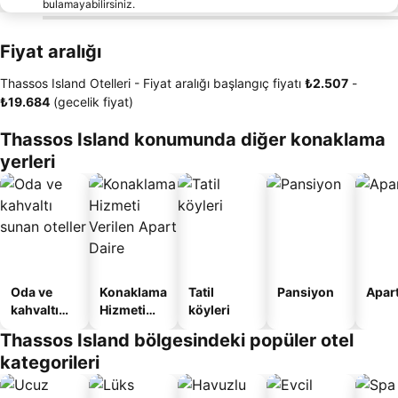
bulamayabilirsiniz.
Fiyat aralığı
Thassos Island Otelleri -
Fiyat aralığı
başlangıç fiyatı
‎₺2.507
-
‎₺19.684
(gecelik fiyat)
Thassos Island konumunda diğer konaklama
yerleri
Oda ve
Konaklama
Tatil
Pansiyon
Apart
kahvaltı
Hizmeti
köyleri
sunan
Verilen
Thassos Island bölgesindeki popüler otel
oteller
Apart
kategorileri
Daire