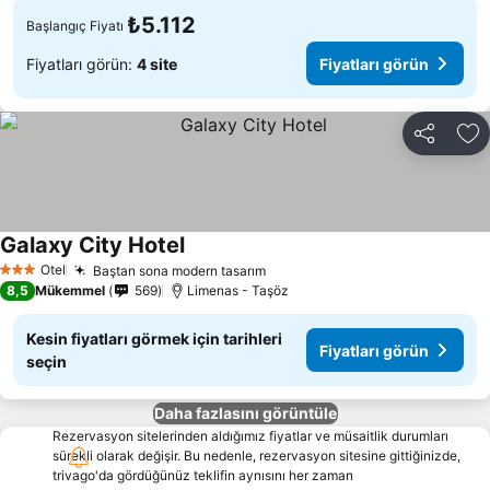
₺5.112
Başlangıç Fiyatı
Fiyatları görün:
4 site
Fiyatları görün
Paylaş
Fa
Galaxy City Hotel
Otel
Baştan sona modern tasarım
3 Yıldız
8,5
Mükemmel
569
Limenas - Taşöz
Kesin fiyatları görmek için tarihleri
Fiyatları görün
seçin
Daha fazlasını görüntüle
Rezervasyon sitelerinden aldığımız fiyatlar ve müsaitlik durumları
sürekli olarak değişir. Bu nedenle, rezervasyon sitesine gittiğinizde,
trivago'da gördüğünüz teklifin aynısını her zaman