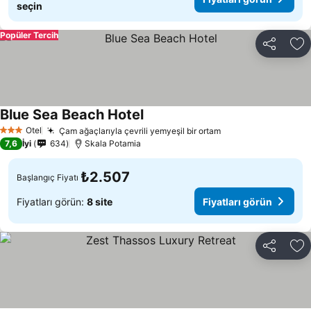
seçin
Popüler Tercih
Paylaş
Fa
Blue Sea Beach Hotel
Otel
Çam ağaçlarıyla çevrili yemyeşil bir ortam
3 Yıldız
7,6
İyi
634
Skala Potamia
₺2.507
Başlangıç Fiyatı
Fiyatları görün:
8 site
Fiyatları görün
Paylaş
Fa