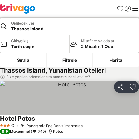
Favoriler
Giriş y
Me
Gidilecek yer
Thassos Island
Giriş/çıkış
Misafirler ve odalar
Tarih seçin
2 Misafir, 1 Oda.
Sırala
Filtrele
Harita
Thassos Island, Yunanistan Otelleri
Bize yapılan ödemeler sıralamamızı nasıl etkiler?
Paylaş
Fa
Hotel Potos
Otel
Panoramik Ege Denizi manzarası
3 Yıldız
8,9
Mükemmel
749
Potos