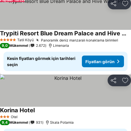
Paylaş
Fa
Trypiti Resort Blue Dream Palace and Hive Water Park
Tatil Köyü
Panoramik deniz manzaralı konaklama birimleri
5 Yıldız
9,0
Mükemmel
2.672
Limenaria
Kesin fiyatları görmek için tarihleri
Fiyatları görün
seçin
Paylaş
Fa
Korina Hotel
Otel
3 Yıldız
9,4
Mükemmel
931
Skala Potamia