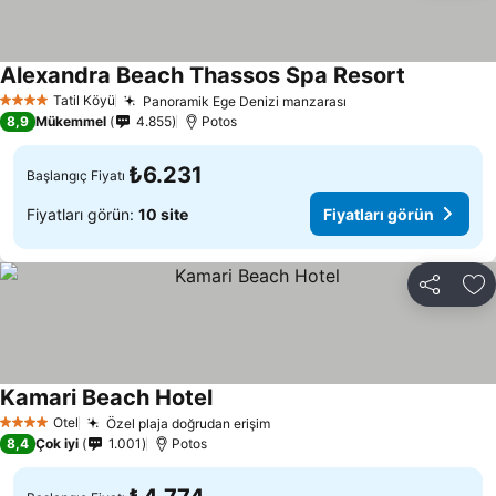
Alexandra Beach Thassos Spa Resort
Tatil Köyü
Panoramik Ege Denizi manzarası
4 Yıldız
8,9
Mükemmel
4.855
Potos
₺6.231
Başlangıç Fiyatı
Fiyatları görün:
10 site
Fiyatları görün
Paylaş
Fa
Kamari Beach Hotel
Otel
Özel plaja doğrudan erişim
4 Yıldız
8,4
Çok iyi
1.001
Potos