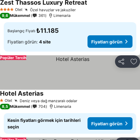
Zest Thassos Luxury Retreat
Otel
Özel havuzlar ve jakuziler
4 Yıldız
9,6
Mükemmel
361
Limenaria
₺11.185
Başlangıç Fiyatı
Fiyatları görün:
4 site
Fiyatları görün
Popüler Tercih
Paylaş
Fa
Hotel Asterias
Otel
Deniz veya dağ manzaralı odalar
1 Yıldız
8,5
Mükemmel
704
Limenaria
Kesin fiyatları görmek için tarihleri
Fiyatları görün
seçin
Popüler Tercih