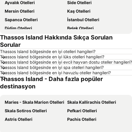
Ayvalık Otelleri
Side Otelleri
Mersin Otelleri
Kaş Otelleri
Sapanca Otelleri
İstanbul Otelleri
Didim Otelleri
Belek Otelleri
Thassos Island Hakkında Sıkça Sorulan
Alaçatı Otelleri
Datça Otelleri
Sorular
İzmir Otelleri
Ankara Otelleri
Thassos Island bölgesinde en iyi otelleri hangileri?
Bozcaada Otelleri
Çanakkale Otelleri
Thassos Island bölgesinde en iyi lüks otelleri hangileri?
Thassos Island bölgesinde en iyi evcil hayvan dostu oteller hangileri?
Erdek Otelleri
Manavgat Otelleri
Thassos Island bölgesinde en iyi spa otelleri hangileri?
Ölüdeniz Otelleri
Kapadokya Otelleri
Thassos Island bölgesinde en iyi havuzlu oteller hangileri?
Thassos Island - Daha fazla popüler
Ege Sahilleri Otelleri
Aydın Çevresi Otelleri
destinasyon
İzmir Çevresi Otelleri
Mersin Çevresi Otelleri
Ege Bölgesi Otelleri
Akdeniz Bölgesi Otelleri
Maries - Skala Marion Otelleri
Skala Kallirachis Otelleri
Samos Otelleri
Çanakkale Çevresi Otelleri
Skala Sotiros Otelleri
Pefkari Otelleri
Sakız Adası Otelleri
Yunanistan Otelleri
Astris Otelleri
Pachis Otelleri
İstanbul Çevresi Otelleri
Thassos Island Otelleri
Girne Otelleri
Mısır Otelleri