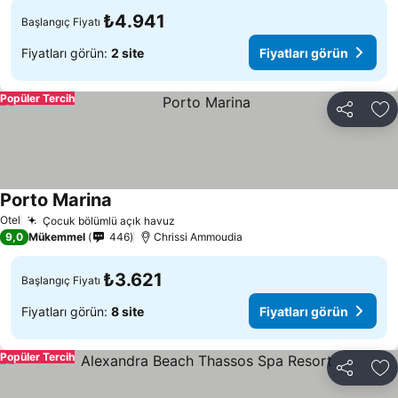
₺4.941
Başlangıç Fiyatı
Fiyatları görün:
2 site
Fiyatları görün
Popüler Tercih
Paylaş
Fa
Porto Marina
Otel
Çocuk bölümlü açık havuz
9,0
Mükemmel
446
Chrissi Ammoudia
₺3.621
Başlangıç Fiyatı
Fiyatları görün:
8 site
Fiyatları görün
Popüler Tercih
Paylaş
Fa