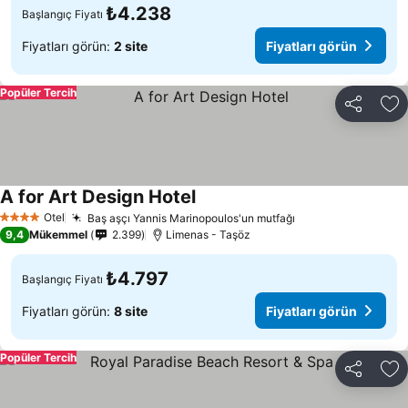
₺4.238
Başlangıç Fiyatı
Fiyatları görün:
2 site
Fiyatları görün
Popüler Tercih
Paylaş
Fa
A for Art Design Hotel
Otel
Baş aşçı Yannis Marinopoulos'un mutfağı
4 Yıldız
9,4
Mükemmel
2.399
Limenas - Taşöz
₺4.797
Başlangıç Fiyatı
Fiyatları görün:
8 site
Fiyatları görün
Popüler Tercih
Paylaş
Fa