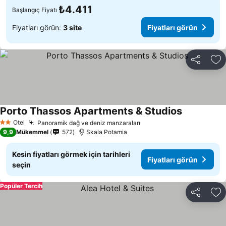
₺4.411
Başlangıç Fiyatı
Fiyatları görün:
3 site
Fiyatları görün
Paylaş
Fa
Porto Thassos Apartments & Studios
Otel
Panoramik dağ ve deniz manzaraları
2 Yıldız
9,9
Mükemmel
572
Skala Potamia
Kesin fiyatları görmek için tarihleri
Fiyatları görün
seçin
Popüler Tercih
Paylaş
Fa