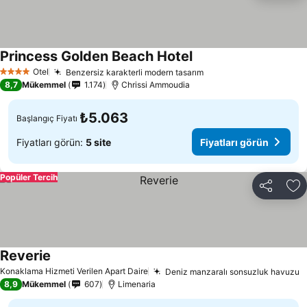
Princess Golden Beach Hotel
Otel
Benzersiz karakterli modern tasarım
4 Yıldız
8,7
Mükemmel
1.174
Chrissi Ammoudia
₺5.063
Başlangıç Fiyatı
Fiyatları görün:
5 site
Fiyatları görün
Popüler Tercih
Paylaş
Fa
Reverie
Konaklama Hizmeti Verilen Apart Daire
Deniz manzaralı sonsuzluk havuzu
8,9
Mükemmel
607
Limenaria