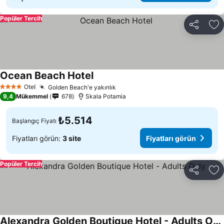
Popüler Tercih
Paylaş
Fa
Ocean Beach Hotel
Otel
Golden Beach'e yakınlık
4 Yıldız
9,4
Mükemmel
678
Skala Potamia
₺5.514
Başlangıç Fiyatı
Fiyatları görün:
3 site
Fiyatları görün
Popüler Tercih
Paylaş
Fa
Alexandra Golden Boutique Hotel - Adults Only