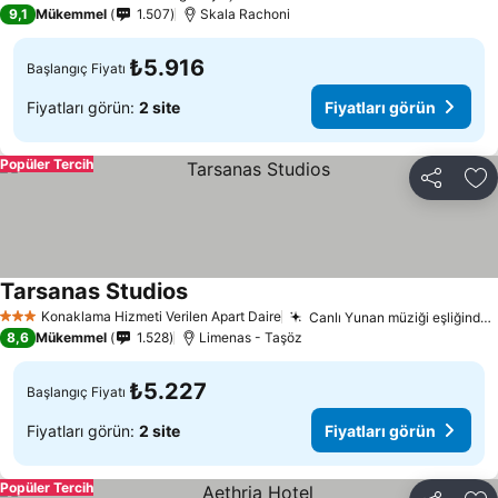
4 Yıldız
9,1
Mükemmel
1.507
Skala Rachoni
₺5.916
Başlangıç Fiyatı
Fiyatları görün:
2 site
Fiyatları görün
Popüler Tercih
Paylaş
Fa
Tarsanas Studios
Konaklama Hizmeti Verilen Apart Daire
Canlı Yunan müziği eşliğinde temalı akşamlar
3 Yıldız
8,6
Mükemmel
1.528
Limenas - Taşöz
₺5.227
Başlangıç Fiyatı
Fiyatları görün:
2 site
Fiyatları görün
Popüler Tercih