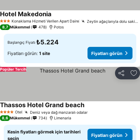
Hotel Makedonia
Konaklama Hizmeti Verilen Apart Daire
Zeytin ağaçlarıyla dolu sakin bahçe
3 Yıldız
8,7
Mükemmel
478
Potos
₺5.224
Başlangıç Fiyatı
Fiyatları görün:
1 site
Fiyatları görün
Popüler Tercih
Paylaş
Fa
Thassos Hotel Grand beach
Otel
Deniz veya dağ manzaralı odalar
4 Yıldız
8,6
Mükemmel
734
Limenaria
Kesin fiyatları görmek için tarihleri
Fiyatları görün
seçin