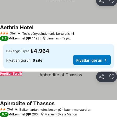
Paylaş
Fa
Aethria Hotel
Otel
Tesis bünyesinde tenis kortu erişimi
3 Yıldız
9,2
Mükemmel
1.193
Limenas - Taşöz
₺4.964
Başlangıç Fiyatı
Fiyatları görün:
6 site
Fiyatları görün
Popüler Tercih
Paylaş
Fa
Aphrodite of Thassos
Otel
Balkonlardan nefes kesen gün batımı manzaraları
2 Yıldız
9,7
Mükemmel
266
Maries - Skala Marion