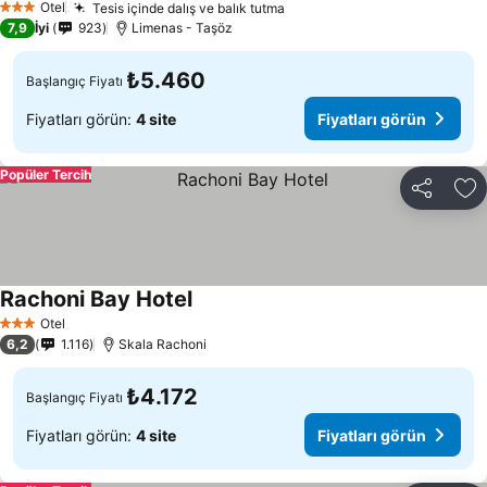
Otel
Tesis içinde dalış ve balık tutma
3 Yıldız
7,9
İyi
923
Limenas - Taşöz
₺5.460
Başlangıç Fiyatı
Fiyatları görün:
4 site
Fiyatları görün
Popüler Tercih
Paylaş
Fa
Rachoni Bay Hotel
Otel
3 Yıldız
6,2
1.116
Skala Rachoni
₺4.172
Başlangıç Fiyatı
Fiyatları görün:
4 site
Fiyatları görün