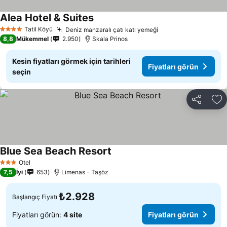
Alea Hotel & Suites
Tatil Köyü
Deniz manzaralı çatı katı yemeği
4 Yıldız
8,8
Mükemmel
2.950
Skala Prinos
Kesin fiyatları görmek için tarihleri
Fiyatları görün
seçin
Paylaş
Fa
Blue Sea Beach Resort
Otel
3 Yıldız
7,5
İyi
653
Limenas - Taşöz
₺2.928
Başlangıç Fiyatı
Fiyatları görün:
4 site
Fiyatları görün