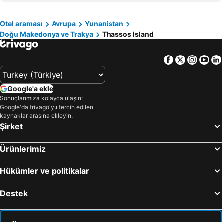
Maldivler Otelleri
Marmara Bölgesi Otelleri
Otel araması
Avrupa
Yunanistan
Afyonkarahisar Çevresi Otelleri
Chalkidiki Otelleri
Doğu Makedonya ve Trakya
Thassos Island
Facebook
Twitter
Insta
Yo
Google'a ekle
Sonuçlarımıza kolayca ulaşın:
Google'da trivago'yu tercih edilen
kaynaklar arasına ekleyin.
Şirket
Ürünlerimiz
Hükümler ve politikalar
Destek