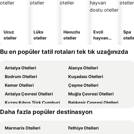
Ucuz
Lüks
Havuzlu
Evcil
Spa
oteller
oteller
oteller
hayvan
otelle
dostu
oteller
Bu en popüler tatil rotaları tek tık uzağınızda
Antalya Otelleri
Alanya Otelleri
Bodrum Otelleri
Kuşadası Otelleri
Kemer Otelleri
Çeşme Otelleri
Antalya Çevresi Otelleri
Muğla Çevresi Otelleri
Kuzey Kıbrıs Türk Cumhuriyeti Otelleri
Balıkesir Çevresi Otelleri
Daha fazla popüler destinasyon
Kıbrıs Otelleri
Türkiye Otelleri
Marmaris Otelleri
Fethiye Otelleri