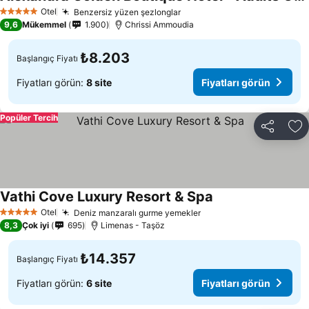
Otel
Benzersiz yüzen şezlonglar
5 Yıldız
9,6
Mükemmel
1.900
Chrissi Ammoudia
₺8.203
Başlangıç Fiyatı
Fiyatları görün:
8 site
Fiyatları görün
Popüler Tercih
Paylaş
Fa
Vathi Cove Luxury Resort & Spa
Otel
Deniz manzaralı gurme yemekler
5 Yıldız
8,3
Çok iyi
695
Limenas - Taşöz
₺14.357
Başlangıç Fiyatı
Fiyatları görün:
6 site
Fiyatları görün