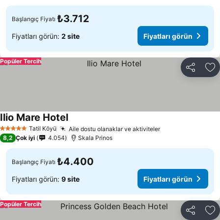
₺3.712
Başlangıç Fiyatı
Fiyatları görün:
2 site
Fiyatları görün
Popüler Tercih
Paylaş
Fa
Ilio Mare Hotel
Tatil Köyü
Aile dostu olanaklar ve aktiviteler
5 Yıldız
8,2
Çok iyi
4.054
Skala Prinos
₺4.400
Başlangıç Fiyatı
Fiyatları görün:
9 site
Fiyatları görün
Popüler Tercih
Paylaş
Fa