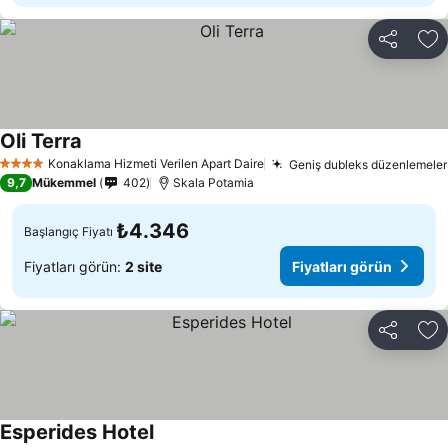
Paylaş
Fa
Oli Terra
Konaklama Hizmeti Verilen Apart Daire
Geniş dubleks düzenlemeler
4 Yıldız
9,7
Mükemmel
402
Skala Potamia
₺4.346
Başlangıç Fiyatı
Fiyatları görün:
2 site
Fiyatları görün
Paylaş
Fa
Esperides Hotel