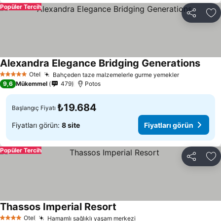
Popüler Tercih
Paylaş
Fa
Alexandra Elegance Bridging Generations
Otel
Bahçeden taze malzemelerle gurme yemekler
5 Yıldız
9,6
Mükemmel
479
Potos
₺19.684
Başlangıç Fiyatı
Fiyatları görün:
8 site
Fiyatları görün
Popüler Tercih
Paylaş
Fa
Thassos Imperial Resort
Otel
Hamamlı sağlıklı yaşam merkezi