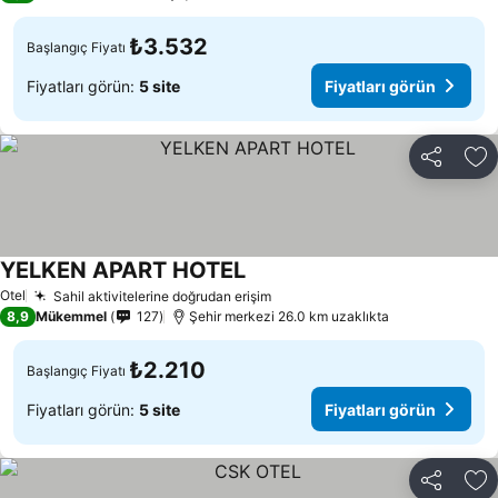
₺3.532
Başlangıç Fiyatı
Fiyatları görün:
5 site
Fiyatları görün
Paylaş
Fa
YELKEN APART HOTEL
Fiyatları görün
Otel
Sahil aktivitelerine doğrudan erişim
Fiyatları görün
8,9
Mükemmel
127
Şehir merkezi 26.0 km uzaklıkta
₺2.210
Başlangıç Fiyatı
Fiyatları görün:
5 site
Fiyatları görün
Paylaş
Fa