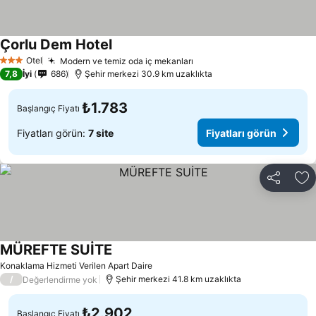
Çorlu Dem Hotel
Fiyatları görün
Otel
Modern ve temiz oda iç mekanları
Fiyatları görün
3 Yıldız
7,8
İyi
686
Şehir merkezi 30.9 km uzaklıkta
₺1.783
Başlangıç Fiyatı
Fiyatları görün:
7 site
Fiyatları görün
Paylaş
Fa
MÜREFTE SUİTE
Fiyatları görün
Konaklama Hizmeti Verilen Apart Daire
/
Şehir merkezi 41.8 km uzaklıkta
Değerlendirme yok
₺2.902
Başlangıç Fiyatı