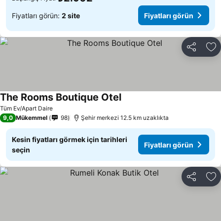
Fiyatları görün:
2 site
Fiyatları görün
Paylaş
Fa
The Rooms Boutique Otel
Fiyatları görün
Tüm Ev/Apart Daire
9,0
Mükemmel
98
Şehir merkezi 12.5 km uzaklıkta
Kesin fiyatları görmek için tarihleri
Fiyatları görün
seçin
Paylaş
Fa