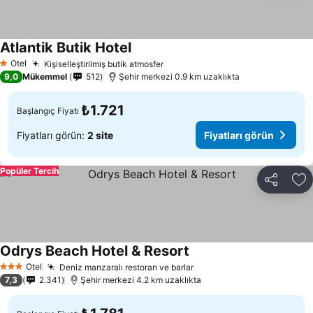
Atlantik Butik Hotel
Fiyatları görün
Otel
Kişiselleştirilmiş butik atmosfer
Fiyatları görün
1 Yıldız
9,0
Mükemmel
512
Şehir merkezi 0.9 km uzaklıkta
₺1.721
Başlangıç Fiyatı
Fiyatları görün:
2 site
Fiyatları görün
Popüler Tercih
Paylaş
Fa
Odrys Beach Hotel & Resort
Fiyatları görün
Otel
Deniz manzaralı restoran ve barlar
Fiyatları görün
3 Yıldız
7,3
2.341
Şehir merkezi 4.2 km uzaklıkta