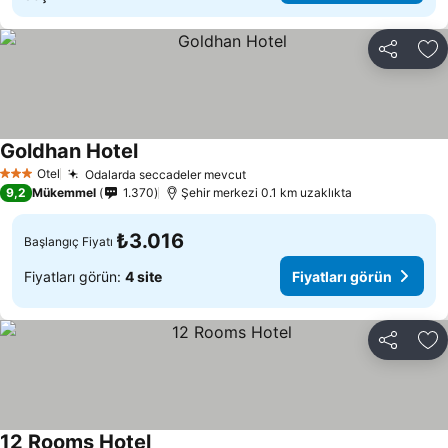
Paylaş
Fa
Goldhan Hotel
Fiyatları görün
Otel
Odalarda seccadeler mevcut
Fiyatları görün
3 Yıldız
9,2
Mükemmel
1.370
Şehir merkezi 0.1 km uzaklıkta
₺3.016
Başlangıç Fiyatı
Fiyatları görün:
4 site
Fiyatları görün
Paylaş
Fa
12 Rooms Hotel