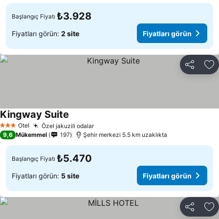
₺3.928
Başlangıç Fiyatı
Fiyatları görün:
2 site
Fiyatları görün
Paylaş
Fa
Kingway Suite
Fiyatları görün
Otel
Özel jakuzili odalar
Fiyatları görün
3 Yıldız
9,6
Mükemmel
197
Şehir merkezi 5.5 km uzaklıkta
₺5.470
Başlangıç Fiyatı
Fiyatları görün:
5 site
Fiyatları görün
Paylaş
Fa