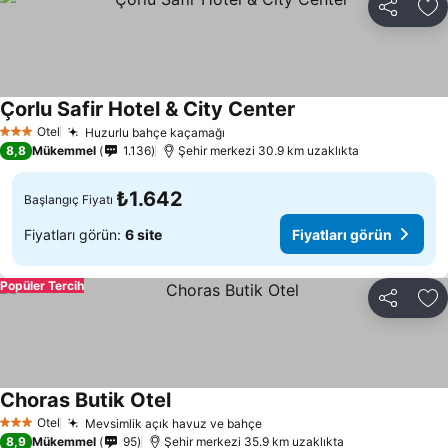
Paylaş
Fa
Çorlu Safir Hotel & City Center
Fiyatları görün
Otel
Huzurlu bahçe kaçamağı
Fiyatları görün
3 Yıldız
8,8
Mükemmel
1.136
Şehir merkezi 30.9 km uzaklıkta
₺1.642
Başlangıç Fiyatı
Fiyatları görün:
6 site
Fiyatları görün
Popüler Tercih
Paylaş
Fa
Choras Butik Otel
Fiyatları görün
Otel
Mevsimlik açık havuz ve bahçe
Fiyatları görün
3 Yıldız
8,9
Mükemmel
95
Şehir merkezi 35.9 km uzaklıkta