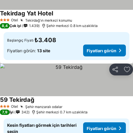
Tekirdag Yat Hotel
Fiyatları görün
Otel
Tekirdağ'ın merkezi konumu
Fiyatları görün
3 Yıldız
8,4
Çok iyi
1.439
Şehir merkezi 0.8 km uzaklıkta
₺3.408
Başlangıç Fiyatı
Fiyatları görün:
13 site
Fiyatları görün
Paylaş
Fa
59 Tekirdağ
Fiyatları görün
Otel
Şehir manzaralı odalar
Fiyatları görün
3 Yıldız
7,9
İyi
342
Şehir merkezi 0.7 km uzaklıkta
Kesin fiyatları görmek için tarihleri
Fiyatları görün
seçin