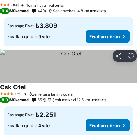
Fiyatları görün
Otel
Temiz havalı balkonlar
Fiyatları görün
3 Yıldız
9,4
Mükemmel
449
Şehir merkezi 4.8 km uzaklıkta
₺3.809
Başlangıç Fiyatı
Fiyatları görün:
9 site
Fiyatları görün
Paylaş
Fa
Csk Otel
Fiyatları görün
Otel
Özenle tasarlanmış odalar
Fiyatları görün
4 Yıldız
8,9
Mükemmel
552
Şehir merkezi 12.5 km uzaklıkta
₺2.251
Başlangıç Fiyatı
Fiyatları görün:
4 site
Fiyatları görün