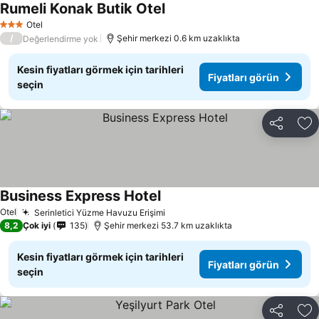
Rumeli Konak Butik Otel
Fiyatları görün
Otel
3 Yıldız
/
Şehir merkezi 0.6 km uzaklıkta
Değerlendirme yok
Kesin fiyatları görmek için tarihleri
Fiyatları görün
seçin
Paylaş
Fa
Business Express Hotel
Fiyatları görün
Otel
Serinletici Yüzme Havuzu Erişimi
Fiyatları görün
8,2
Çok iyi
135
Şehir merkezi 53.7 km uzaklıkta
Kesin fiyatları görmek için tarihleri
Fiyatları görün
seçin
Paylaş
Fa