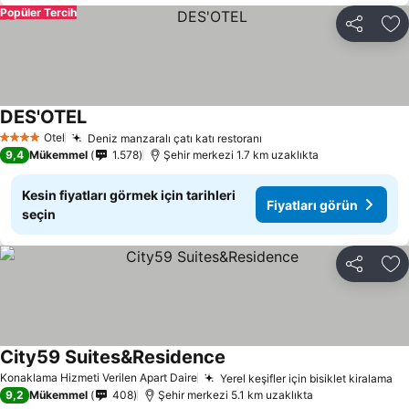
Popüler Tercih
Paylaş
Fa
DES'OTEL
Fiyatları görün
Otel
Deniz manzaralı çatı katı restoranı
Fiyatları görün
4 Yıldız
9,4
Mükemmel
1.578
Şehir merkezi 1.7 km uzaklıkta
Kesin fiyatları görmek için tarihleri
Fiyatları görün
seçin
Paylaş
Fa
City59 Suites&Residence
Fiyatları görün
Konaklama Hizmeti Verilen Apart Daire
Yerel keşifler için bisiklet kiralama
Fi
9,2
Mükemmel
408
Şehir merkezi 5.1 km uzaklıkta