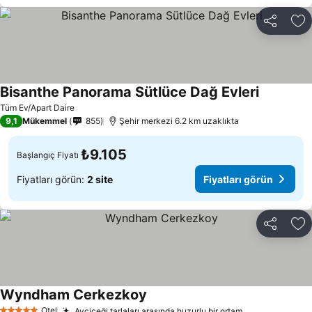
Paylaş
Fa
Bisanthe Panorama Sütlüce Dağ Evleri
Fiyatları 
Tüm Ev/Apart Daire
9,1
Mükemmel
855
Şehir merkezi 6.2 km uzaklıkta
₺9.105
Başlangıç Fiyatı
Fiyatları görün:
2 site
Fiyatları görün
Paylaş
Fa
Wyndham Cerkezkoy
Fiyatları görün
Otel
Ayçiçeği tarlaları arasında huzurlu bir ortam