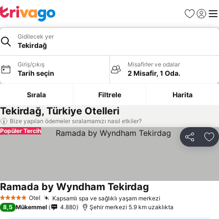
Favoriler
Giriş y
Me
Gidilecek yer
Tekirdağ
Giriş/çıkış
Misafirler ve odalar
Tarih seçin
2 Misafir, 1 Oda.
Sırala
Filtrele
Harita
Tekirdağ, Türkiye Otelleri
Bize yapılan ödemeler sıralamamızı nasıl etkiler?
Popüler Tercih
Paylaş
Fa
Ramada by Wyndham Tekirdag
Fiyatları görün
Otel
Kapsamlı spa ve sağlıklı yaşam merkezi
Fiyatları görün
5 Yıldız
8,5
Mükemmel
4.880
Şehir merkezi 5.9 km uzaklıkta