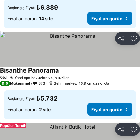
₺6.389
Başlangıç Fiyatı
Fiyatları görün:
14 site
Fiyatları görün
Paylaş
Fa
Bisanthe Panorama
Fiyatları görün
Otel
Özel spa havuzları ve jakuziler
Fiyatları görün
9,0
Mükemmel
873
Şehir merkezi 16.9 km uzaklıkta
₺5.732
Başlangıç Fiyatı
Fiyatları görün:
2 site
Fiyatları görün
Popüler Tercih
Paylaş
Fa