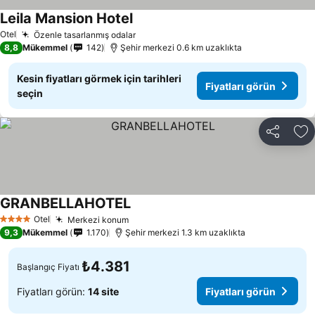
Leila Mansion Hotel
Fiyatları görün
Otel
Özenle tasarlanmış odalar
Fiyatları görün
8,8
Mükemmel
142
Şehir merkezi 0.6 km uzaklıkta
Kesin fiyatları görmek için tarihleri
Fiyatları görün
seçin
Paylaş
Fa
GRANBELLAHOTEL
Fiyatları görün
Otel
Merkezi konum
Fiyatları görün
4 Yıldız
9,3
Mükemmel
1.170
Şehir merkezi 1.3 km uzaklıkta
₺4.381
Başlangıç Fiyatı
Fiyatları görün:
14 site
Fiyatları görün