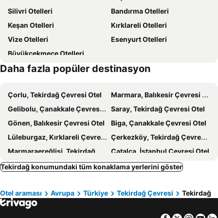
Silivri Otelleri
Bandırma Otelleri
Otel59
Pia Mare Hotel
Keşan Otelleri
Kırklareli Otelleri
Derin Butik Otel
Old Town Tekirdağ
Vize Otelleri
Esenyurt Otelleri
Büyükçekmece Otelleri
Daha fazla popüler destinasyon
Çorlu, Tekirdağ Çevresi Otel
Marmara, Balıkesir Çevresi Otel
Gelibolu, Çanakkale Çevresi Otel
Saray, Tekirdağ Çevresi Otel
Gönen, Balıkesir Çevresi Otel
Biga, Çanakkale Çevresi Otel
Lüleburgaz, Kırklareli Çevresi Otel
Çerkezköy, Tekirdağ Çevresi Otel
Marmaraereğlisi, Tekirdağ Çevresi Otel
Çatalca, İstanbul Çevresi Otel
Lapseki, Çanakkale Çevresi Otel
Didimotixo, Doğu Makedonya ve Trakya Otel
Tekirdağ konumundaki tüm konaklama yerlerini göster
Babaeski, Kırklareli Çevresi Otel
Erdek, Balıkesir Çevresi Otel
Otel araması
Avrupa
Türkiye
Tekirdağ Çevresi
Tekirdağ
Avşa, Balıkesir Çevresi Otel
Silivri, İstanbul Çevresi Otel
Bandırma, Balıkesir Çevresi Otel
Keşan, Edirne Çevresi Otel
Facebook
Twitter
Insta
Yo