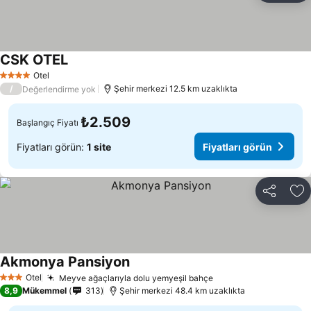
CSK OTEL
Fiyatları görün
Otel
4 Yıldız
/
Şehir merkezi 12.5 km uzaklıkta
Değerlendirme yok
₺2.509
Başlangıç Fiyatı
Fiyatları görün:
1 site
Fiyatları görün
Paylaş
Fa
Akmonya Pansiyon
Fiyatları görün
Otel
Meyve ağaçlarıyla dolu yemyeşil bahçe
Fiyatları görün
3 Yıldız
8,9
Mükemmel
313
Şehir merkezi 48.4 km uzaklıkta