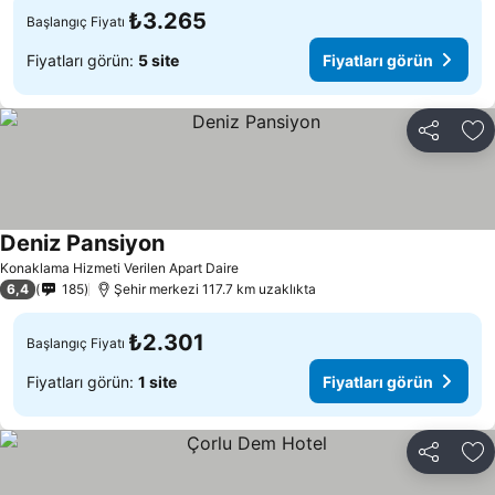
₺3.265
Başlangıç Fiyatı
Fiyatları görün:
5 site
Fiyatları görün
Paylaş
Fa
Deniz Pansiyon
Fiyatları görün
Konaklama Hizmeti Verilen Apart Daire
6,4
185
Şehir merkezi 117.7 km uzaklıkta
₺2.301
Başlangıç Fiyatı
Fiyatları görün:
1 site
Fiyatları görün
Paylaş
Fa