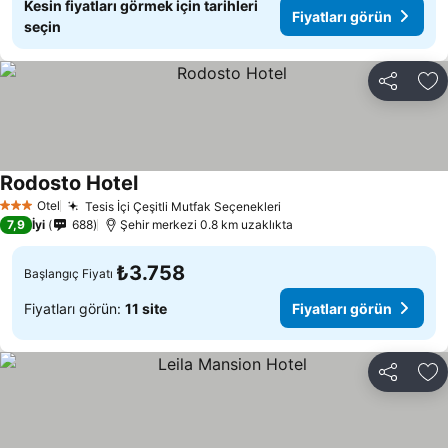
Kesin fiyatları görmek için tarihleri
Fiyatları görün
seçin
Paylaş
Fa
Rodosto Hotel
Fiyatları görün
Otel
Tesis İçi Çeşitli Mutfak Seçenekleri
Fiyatları görün
3 Yıldız
7,9
İyi
688
Şehir merkezi 0.8 km uzaklıkta
₺3.758
Başlangıç Fiyatı
Fiyatları görün:
11 site
Fiyatları görün
Paylaş
Fa