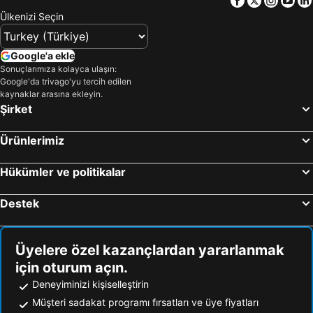
Kırklareli, Kırklareli Çevresi Otel
Vize, Kırklareli Çevresi Otel
Ülkenizi Seçin
Esenyurt, İstanbul Çevresi Otel
İstanbul, İstanbul Çevresi Otel
Antalya, Antalya Çevresi Otel
Alanya, Antalya Çevresi Otel
Google'a ekle
Kuşadası, Aydın Çevresi Otel
Ayvalık, Balıkesir Çevresi Otel
Sonuçlarımıza kolayca ulaşın:
Google'da trivago'yu tercih edilen
Marmaris, Muğla Çevresi Otel
Bodrum, Muğla Çevresi Otel
kaynaklar arasına ekleyin.
Fethiye, Muğla Çevresi Otel
Ankara, Ankara Çevresi Otel
Şirket
Ürünlerimiz
Hükümler ve politikalar
Destek
Üyelere özel kazançlardan yararlanmak
için oturum açın.
Deneyiminizi kişiselleştirin
Müşteri sadakat programı fırsatları ve üye fiyatları