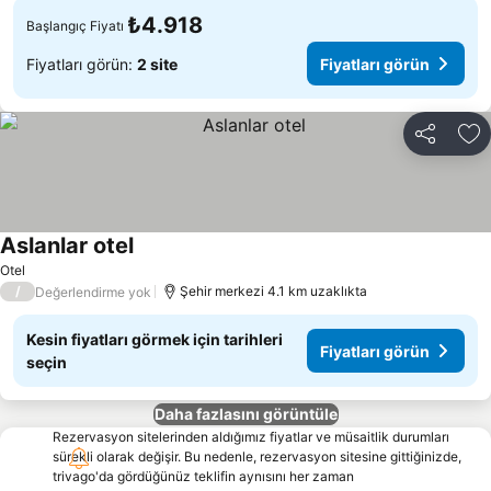
₺4.918
Başlangıç Fiyatı
Fiyatları görün:
2 site
Fiyatları görün
Paylaş
Fa
Aslanlar otel
Fiyatları görün
Otel
/
Şehir merkezi 4.1 km uzaklıkta
Değerlendirme yok
Kesin fiyatları görmek için tarihleri
Fiyatları görün
seçin
Daha fazlasını görüntüle
Rezervasyon sitelerinden aldığımız fiyatlar ve müsaitlik durumları
sürekli olarak değişir. Bu nedenle, rezervasyon sitesine gittiğinizde,
trivago'da gördüğünüz teklifin aynısını her zaman