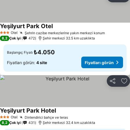
Yeşilyurt Park Otel
Fiyatları görün
Otel
Şehrin cazibe merkezlerine yakın merkezi konum
Fiyatları gö
3 Yıldız
8,2
Çok iyi
472
Şehir merkezi 32.5 km uzaklıkta
₺4.050
Başlangıç Fiyatı
Fiyatları görün:
4 site
Fiyatları görün
Paylaş
Fa
Yeşilyurt Park Hotel
Fiyatları görün
Otel
Dinlendirici bahçe ve teras
Fiyatları görün
3 Yıldız
8,2
Çok iyi
431
Şehir merkezi 32.4 km uzaklıkta