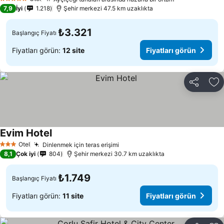
Fiyatları gör
5 Yıldız
7,9
İyi
1.218
Şehir merkezi 47.5 km uzaklıkta
₺3.321
Başlangıç Fiyatı
Fiyatları görün:
12 site
Fiyatları görün
Paylaş
Fa
Evim Hotel
Fiyatları görün
Otel
Dinlenmek için teras erişimi
Fiyatları görün
3 Yıldız
8,1
Çok iyi
804
Şehir merkezi 30.7 km uzaklıkta
₺1.749
Başlangıç Fiyatı
Fiyatları görün:
11 site
Fiyatları görün