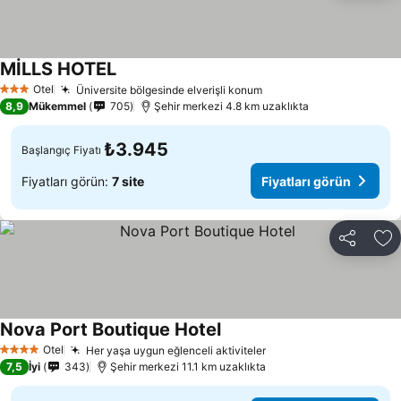
MİLLS HOTEL
Fiyatları görün
Otel
Üniversite bölgesinde elverişli konum
Fiyatları görün
3 Yıldız
8,9
Mükemmel
705
Şehir merkezi 4.8 km uzaklıkta
₺3.945
Başlangıç Fiyatı
Fiyatları görün:
7 site
Fiyatları görün
Paylaş
Fa
Nova Port Boutique Hotel
Fiyatları görün
Otel
Her yaşa uygun eğlenceli aktiviteler
Fiyatları görün
4 Yıldız
7,5
İyi
343
Şehir merkezi 11.1 km uzaklıkta