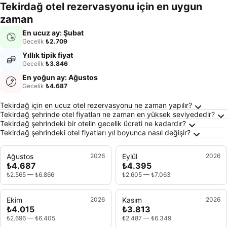
oteller
Tekirdağ otel rezervasyonu için en uygun
zaman
En ucuz ay: Şubat
Gecelik
₺2.709
Yıllık tipik fiyat
Gecelik
₺3.846
En yoğun ay: Ağustos
Gecelik
₺4.687
Tekirdağ Hakkında Sıkça Sorulan Sorular
Tekirdağ için en ucuz otel rezervasyonu ne zaman yapılır?
Tekirdağ şehrinde otel fiyatları ne zaman en yüksek seviyededir?
Tekirdağ şehrindeki bir otelin gecelik ücreti ne kadardır?
Tekirdağ şehrindeki otel fiyatları yıl boyunca nasıl değişir?
Ağustos
2026
Eylül
2026
₺4.687
₺4.395
₺2.565
—
₺6.866
₺2.605
—
₺7.063
Ekim
2026
Kasım
2026
₺4.015
₺3.813
₺2.696
—
₺6.405
₺2.487
—
₺6.349