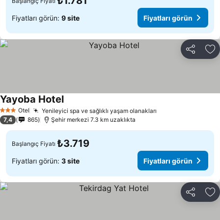
₺1.781
Başlangıç Fiyatı
Fiyatları görün:
9 site
Fiyatları görün
Paylaş
Fa
Yayoba Hotel
Fiyatları görün
Otel
Yenileyici spa ve sağlıklı yaşam olanakları
Fiyatları görün
3 Yıldız
7,4
865
Şehir merkezi 7.3 km uzaklıkta
₺3.719
Başlangıç Fiyatı
Fiyatları görün:
3 site
Fiyatları görün
Paylaş
Fa