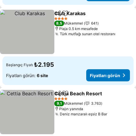
Club Karakas
Paylaş
Favorilerime ekle
Fiyatları görü
4 Yıldız
8,5
Mükemmel
641
Plaja 0.5 km mesafede
Türk mutfağı sunan otel restoranı
Fiyatları
₺2.195
Başlangıç Fiyatı
Fiyatları görün:
6 site
Fiyatları görün
Cettia Beach Resort
Paylaş
Favorilerime ekle
Fiyatl
4 Yıldız
9,1
Mükemmel
3.763
Plajın yanında
Deniz manzaralı eşsiz B Bar
Fiyatları gör