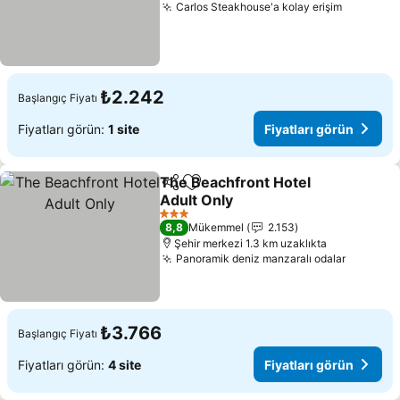
Carlos Steakhouse'a kolay erişim
Fiyatları
₺2.242
Başlangıç Fiyatı
Fiyatları görün:
1 site
Fiyatları görün
The Beachfront Hotel
Paylaş
Favorilerime ekle
Adult Only
Fiyatları görün
3 Yıldız
8,8
Mükemmel
2.153
Şehir merkezi 1.3 km uzaklıkta
Panoramik deniz manzaralı odalar
Fiyatlar
₺3.766
Başlangıç Fiyatı
Fiyatları görün:
4 site
Fiyatları görün