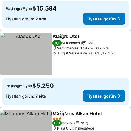
₺15.584
Başlangıç Fiyatı
Fiyatları görün:
2 site
Fiyatları görün
Alados Otel
Paylaş
Favorilerime ekle
Fiyatları görün
9,1
Mükemmel
651
Şehir merkezi 17.8 km uzaklıkta
Turgut Şelalesi ve plajlara yakınlık
Fiyatlar
₺5.250
Başlangıç Fiyatı
Fiyatları görün:
7 site
Fiyatları görün
Marmaris Alkan Hotel
Paylaş
Favorilerime ekle
Fiyat
3 Yıldız
8,0
Çok iyi
997
Plaja 0.6 km mesafede