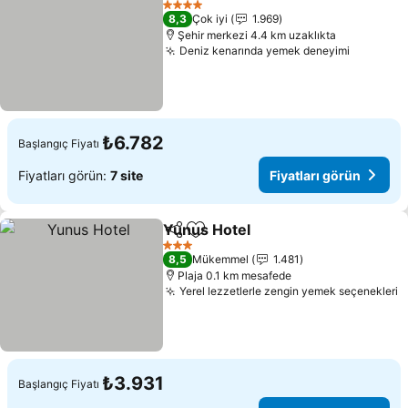
4 Yıldız
8,3
Çok iyi
1.969
Şehir merkezi 4.4 km uzaklıkta
Deniz kenarında yemek deneyimi
Fiyatlar
₺6.782
Başlangıç Fiyatı
Fiyatları görün:
7 site
Fiyatları görün
Yunus Hotel
Paylaş
Favorilerime ekle
Fiyatları görün
3 Yıldız
8,5
Mükemmel
1.481
Plaja 0.1 km mesafede
Yerel lezzetlerle zengin yemek seçenekleri
F
₺3.931
Başlangıç Fiyatı