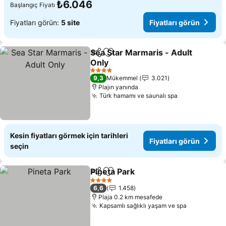
₺6.046
Başlangıç Fiyatı
Fiyatları görün:
5 site
Fiyatları görün
Sea Star Marmaris - Adult
Paylaş
Favorilerime ekle
Only
Fiyatları görün
4 Yıldız
9,3
Mükemmel
3.021
Plajın yanında
Türk hamamı ve saunalı spa
Fiyatları gör
Kesin fiyatları görmek için tarihleri
Fiyatları görün
seçin
Pineta Park
Paylaş
Favorilerime ekle
Fiyatları görün
4 Yıldız
6,6
1.458
Plaja 0.2 km mesafede
Kapsamlı sağlıklı yaşam ve spa
Fiyatları 