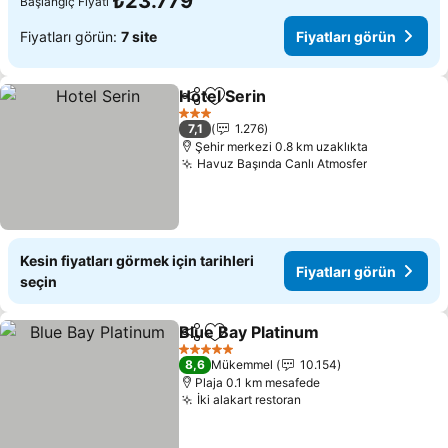
₺23.779
Başlangıç Fiyatı
Fiyatları görün:
7 site
Fiyatları görün
Hotel Serin
Paylaş
Favorilerime ekle
Fiyatları görün
3 Yıldız
7,1
1.276
Şehir merkezi 0.8 km uzaklıkta
Havuz Başında Canlı Atmosfer
Fiyatları g
Kesin fiyatları görmek için tarihleri
Fiyatları görün
seçin
Blue Bay Platinum
Paylaş
Favorilerime ekle
Fiyatları
5 Yıldız
8,6
Mükemmel
10.154
Plaja 0.1 km mesafede
İki alakart restoran
Fiyatları görün