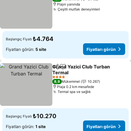
Plajın yanında
Çeşitli mutfak deneyimleri
Fiyatları görü
₺4.764
Başlangıç Fiyatı
Fiyatları görün:
5 site
Fiyatları görün
Grand Yazici Club Turban
Paylaş
Favorilerime ekle
Termal
Fiyatları görün
4 Yıldız
8,9
Mükemmel
10.267
Plaja 0.2 km mesafede
Termal spa ve sağlık
Fiyatları görün
₺10.270
Başlangıç Fiyatı
Fiyatları görün:
1 site
Fiyatları görün