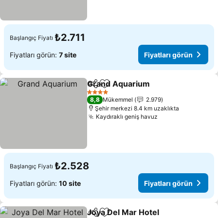
₺2.711
Başlangıç Fiyatı
Fiyatları görün:
7 site
Fiyatları görün
Grand Aquarium
Paylaş
Favorilerime ekle
Fiyatları 
4 Yıldız
8,8
Mükemmel
2.979
Şehir merkezi 8.4 km uzaklıkta
Kaydıraklı geniş havuz
Fiyatları görün
₺2.528
Başlangıç Fiyatı
Fiyatları görün:
10 site
Fiyatları görün
Joya Del Mar Hotel
Paylaş
Favorilerime ekle
Fiyatla