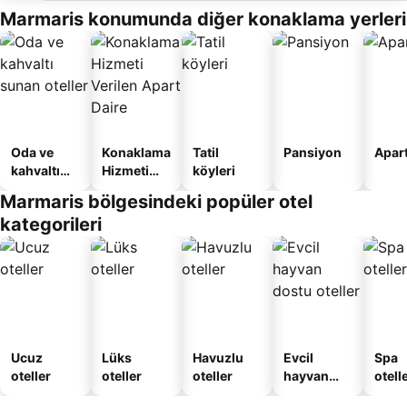
Marmaris konumunda diğer konaklama yerleri
Oda ve
Konaklama
Tatil
Pansiyon
Apart
kahvaltı
Hizmeti
köyleri
sunan
Verilen
Marmaris bölgesindeki popüler otel
oteller
Apart
kategorileri
Daire
Ucuz
Lüks
Havuzlu
Evcil
Spa
oteller
oteller
oteller
hayvan
otelle
dostu