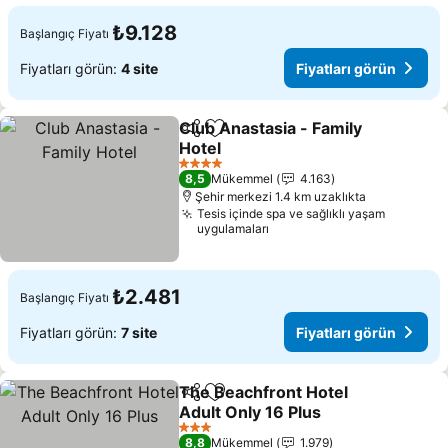
₺9.128
Başlangıç Fiyatı
Fiyatları görün:
4 site
Fiyatları görün
Club Anastasia - Family
Paylaş
Favorilerime ekle
Hotel
Fiyatları görün
4 Yıldız
8,5
Mükemmel
4.163
Şehir merkezi 1.4 km uzaklıkta
Tesis içinde spa ve sağlıklı yaşam
uygulamaları
₺2.481
Başlangıç Fiyatı
Fiyatları görün:
7 site
Fiyatları görün
The Beachfront Hotel
Paylaş
Favorilerime ekle
Adult Only 16 Plus
Fiyatları görün
3 Yıldız
8,8
Mükemmel
1.979