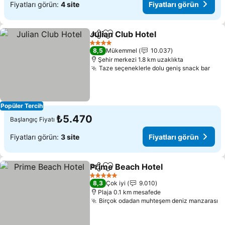
Fiyatları görün:
4 site
Fiyatları görün
Julian Club Hotel
Paylaş
Favorilerime ekle
Fiyatları 
4 Yıldız
8,5
Mükemmel
10.037
Şehir merkezi 1.8 km uzaklıkta
Taze seçeneklerle dolu geniş snack bar
Fiya
Popüler Tercih
₺5.470
Başlangıç Fiyatı
Fiyatları görün:
3 site
Fiyatları görün
Prime Beach Hotel
Paylaş
Favorilerime ekle
Fiyatlar
5 Yıldız
8,3
Çok iyi
9.010
Plaja 0.1 km mesafede
Birçok odadan muhteşem deniz manzarası
Fi