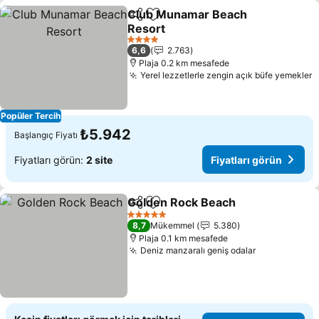
Club Munamar Beach
Paylaş
Favorilerime ekle
Resort
Fiyatları görün
4 Yıldız
6,6
2.763
Plaja 0.2 km mesafede
Yerel lezzetlerle zengin açık büfe yemekler
F
Popüler Tercih
₺5.942
Başlangıç Fiyatı
Fiyatları görün:
2 site
Fiyatları görün
Golden Rock Beach
Paylaş
Favorilerime ekle
Fiyatla
5 Yıldız
8,7
Mükemmel
5.380
Plaja 0.1 km mesafede
Deniz manzaralı geniş odalar
Fiyatları gö