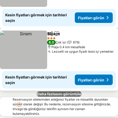
Kesin fiyatları görmek için tarihleri
Fiyatları görün
seçin
Sinem
Paylaş
Favorilerime ekle
Fiyatları görün
3 Yıldız
8,0
Çok iyi
679
Plaja 0.4 km mesafede
Lezzetli ve uygun fiyatlı tesis içi yemekler
Fi
Kesin fiyatları görmek için tarihleri
Fiyatları görün
seçin
Daha fazlasını görüntüle
Rezervasyon sitelerinden aldığımız fiyatlar ve müsaitlik durumları
sürekli olarak değişir. Bu nedenle, rezervasyon sitesine gittiğinizde,
trivago'da gördüğünüz teklifin aynısını her zaman
bulamayabilirsiniz.