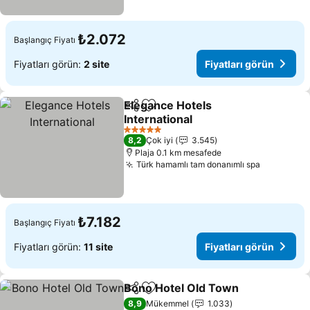
₺2.072
Başlangıç Fiyatı
Fiyatları görün:
2 site
Fiyatları görün
Elegance Hotels
Paylaş
Favorilerime ekle
International
Fiyatları görün
5 Yıldız
8,2
Çok iyi
3.545
Plaja 0.1 km mesafede
Türk hamamlı tam donanımlı spa
Fiyatları 
₺7.182
Başlangıç Fiyatı
Fiyatları görün:
11 site
Fiyatları görün
Bono Hotel Old Town
Paylaş
Favorilerime ekle
Fiyat
8,9
Mükemmel
1.033