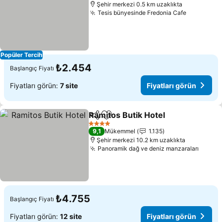
Şehir merkezi 0.5 km uzaklıkta
Tesis bünyesinde Fredonia Cafe
Fiyatları 
Popüler Tercih
₺2.454
Başlangıç Fiyatı
Fiyatları görün:
7 site
Fiyatları görün
Ramitos Butik Hotel
Paylaş
Favorilerime ekle
Fiyatla
4 Yıldız
9,1
Mükemmel
1.135
Şehir merkezi 10.2 km uzaklıkta
Panoramik dağ ve deniz manzaraları
Fiyatl
₺4.755
Başlangıç Fiyatı
Fiyatları görün:
12 site
Fiyatları görün