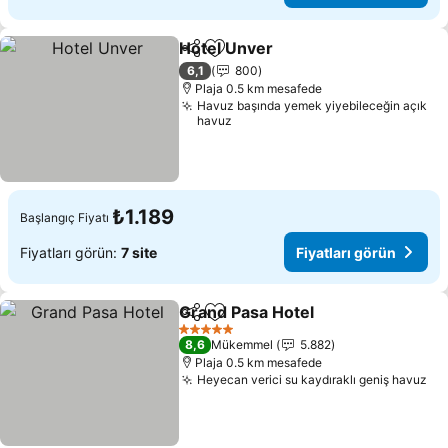
Hotel Unver
Paylaş
Favorilerime ekle
Fiyatları görün
6,1
800
Plaja 0.5 km mesafede
Havuz başında yemek yiyebileceğin açık
havuz
₺1.189
Başlangıç Fiyatı
Fiyatları görün:
7 site
Fiyatları görün
Grand Pasa Hotel
Paylaş
Favorilerime ekle
Fiyatları
5 Yıldız
8,6
Mükemmel
5.882
Plaja 0.5 km mesafede
Heyecan verici su kaydıraklı geniş havuz
Fiy