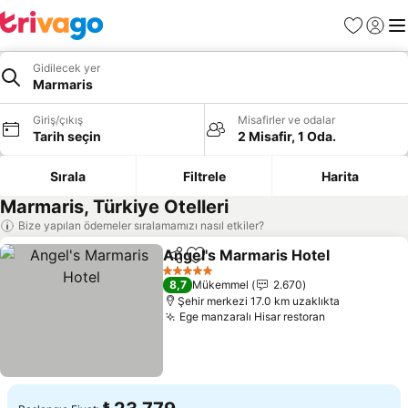
Favoriler
Giriş y
Me
Gidilecek yer
Marmaris
Giriş/çıkış
Misafirler ve odalar
Tarih seçin
2 Misafir, 1 Oda.
Sırala
Filtrele
Harita
Marmaris, Türkiye Otelleri
Bize yapılan ödemeler sıralamamızı nasıl etkiler?
Angel's Marmaris Hotel
Paylaş
Favorilerime ekle
Fiy
5 Yıldız
8,7
Mükemmel
2.670
Şehir merkezi 17.0 km uzaklıkta
Ege manzaralı Hisar restoran
Fiyatları gö