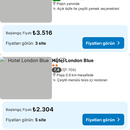
Plajın yanında
Açık büfe ile çeşitli yemek seçenekleri
Fiyat
₺3.516
Başlangıç Fiyatı
Fiyatları görün:
3 site
Fiyatları görün
Hotel London Blue
Paylaş
Favorilerime ekle
Fiyatlar
2 Yıldız
7,4
700
Plaja 0.6 km mesafede
Çeşitli menülü tesis içi restoran
Fiyatları 
₺2.304
Başlangıç Fiyatı
Fiyatları görün:
5 site
Fiyatları görün