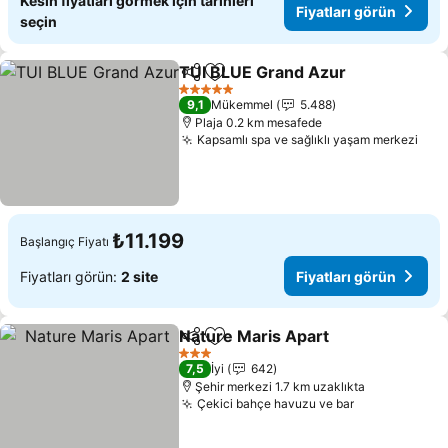
Kesin fiyatları görmek için tarihleri
Fiyatları görün
seçin
TUI BLUE Grand Azur
Paylaş
Favorilerime ekle
Fiyat
5 Yıldız
9,1
Mükemmel
5.488
Plaja 0.2 km mesafede
Kapsamlı spa ve sağlıklı yaşam merkezi
Fiya
₺11.199
Başlangıç Fiyatı
Fiyatları görün:
2 site
Fiyatları görün
Nature Maris Apart
Paylaş
Favorilerime ekle
Fiyatla
3 Yıldız
7,5
İyi
642
Şehir merkezi 1.7 km uzaklıkta
Çekici bahçe havuzu ve bar
Fiyatları gör