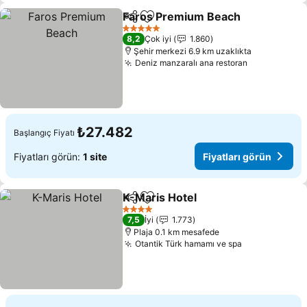
Faros Premium Beach
Paylaş
Favorilerime ekle
Fiya
5 Yıldız
8,2
Çok iyi
1.860
Şehir merkezi 6.9 km uzaklıkta
Deniz manzaralı ana restoran
Fiyatları gö
₺27.482
Başlangıç Fiyatı
Fiyatları görün:
1 site
Fiyatları görün
K-Maris Hotel
Paylaş
Favorilerime ekle
Fiyatları gör
4 Yıldız
7,5
İyi
1.773
Plaja 0.1 km mesafede
Otantik Türk hamamı ve spa
Fiyatları gör