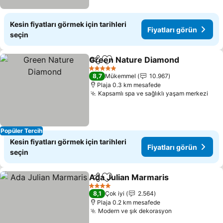
Kesin fiyatları görmek için tarihleri
Fiyatları görün
seçin
Green Nature Diamond
Paylaş
Favorilerime ekle
Fiy
5 Yıldız
8,7
Mükemmel
10.967
Plaja 0.3 km mesafede
Kapsamlı spa ve sağlıklı yaşam merkezi
Fiya
Popüler Tercih
Kesin fiyatları görmek için tarihleri
Fiyatları görün
seçin
Ada Julian Marmaris
Paylaş
Favorilerime ekle
Fiyatl
4 Yıldız
8,1
Çok iyi
2.564
Plaja 0.2 km mesafede
Modern ve şık dekorasyon
Fiyatları görü