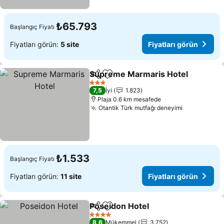
₺65.793
Başlangıç Fiyatı
Fiyatları görün:
5 site
Fiyatları görün
Supreme Marmaris Hotel
Paylaş
Favorilerime ekle
F
3 Yıldız
7,5
İyi
1.823
Plaja 0.6 km mesafede
Otantik Türk mutfağı deneyimi
Fiyatları g
₺1.533
Başlangıç Fiyatı
Fiyatları görün:
11 site
Fiyatları görün
Poseidon Hotel
Paylaş
Favorilerime ekle
Fiyatları g
4 Yıldız
8,6
Mükemmel
3.752