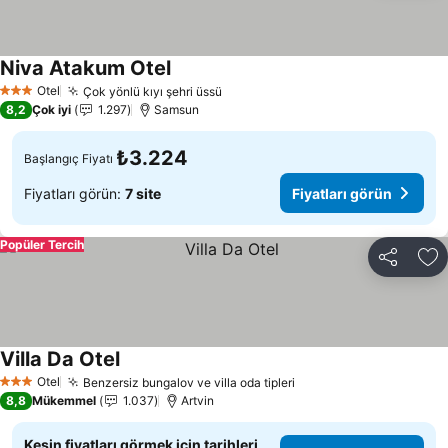
Niva Atakum Otel
Otel
Çok yönlü kıyı şehri üssü
3 Yıldız
8,2
Çok iyi
1.297
Samsun
₺3.224
Başlangıç Fiyatı
Fiyatları görün:
7 site
Fiyatları görün
Popüler Tercih
Paylaş
Fa
Villa Da Otel
Otel
Benzersiz bungalov ve villa oda tipleri
3 Yıldız
8,8
Mükemmel
1.037
Artvin
Kesin fiyatları görmek için tarihleri