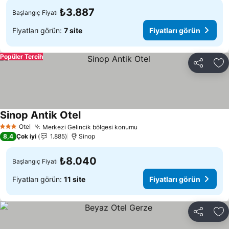
₺3.887
Başlangıç Fiyatı
Fiyatları görün:
7 site
Fiyatları görün
Popüler Tercih
Paylaş
Fa
Sinop Antik Otel
Otel
Merkezi Gelincik bölgesi konumu
3 Yıldız
8,4
Çok iyi
1.885
Sinop
₺8.040
Başlangıç Fiyatı
Fiyatları görün:
11 site
Fiyatları görün
Paylaş
Fa