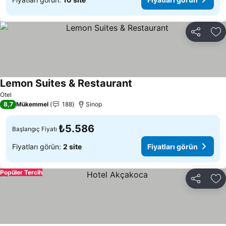
Paylaş
Fa
Lemon Suites & Restaurant
Otel
8,7
Mükemmel
188
Sinop
₺5.586
Başlangıç Fiyatı
Fiyatları görün:
2 site
Fiyatları görün
Popüler Tercih
Paylaş
Fa