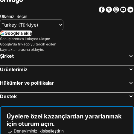
Çanakkale Çevresi Otelleri
Samos Otelleri
Facebook
Twitter
Insta
Yo
Yunanistan Otelleri
Sakız Adası Otelleri
Ülkenizi Seçin
Thassos Island Otelleri
Mısır Otelleri
İstanbul Çevresi Otelleri
Girne Otelleri
Google'a ekle
Sonuçlarımıza kolayca ulaşın:
Maldivler Otelleri
Trabzon Çevresi Otelleri
Google'da trivago'yu tercih edilen
Afyonkarahisar Çevresi Otelleri
Sakarya Çevresi Otelleri
kaynaklar arasına ekleyin.
Şirket
Ürünlerimiz
Hükümler ve politikalar
Destek
Üyelere özel kazançlardan yararlanmak
için oturum açın.
Deneyiminizi kişiselleştirin