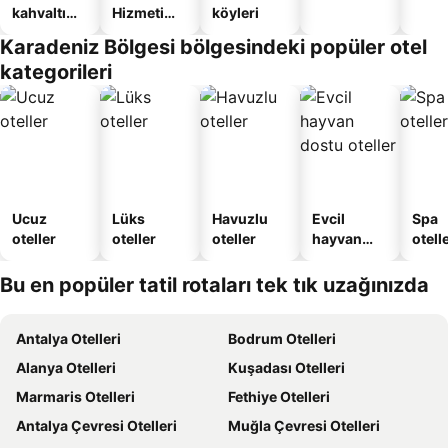
kahvaltı
Hizmeti
köyleri
sunan
Verilen
Karadeniz Bölgesi bölgesindeki popüler otel
oteller
Apart
kategorileri
Daire
Ucuz
Lüks
Havuzlu
Evcil
Spa
oteller
oteller
oteller
hayvan
otelle
dostu
oteller
Bu en popüler tatil rotaları tek tık uzağınızda
Antalya Otelleri
Bodrum Otelleri
Alanya Otelleri
Kuşadası Otelleri
Marmaris Otelleri
Fethiye Otelleri
Antalya Çevresi Otelleri
Muğla Çevresi Otelleri