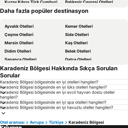
Kuzey Kıbrıs Türk Cumhuriyeti Otelleri
Balıkesir Çevresi Otelleri
Daha fazla popüler destinasyon
Kıbrıs Otelleri
Türkiye Otelleri
Ayvalık Otelleri
Kemer Otelleri
Çeşme Otelleri
Side Otelleri
Mersin Otelleri
Kaş Otelleri
Didim Otelleri
Belek Otelleri
Sapanca Otelleri
Datça Otelleri
Karadeniz Bölgesi Hakkında Sıkça Sorulan
İstanbul Otelleri
Alaçatı Otelleri
Sorular
İzmir Otelleri
Ankara Otelleri
Karadeniz Bölgesi bölgesinde en iyi otelleri hangileri?
Bozcaada Otelleri
Manavgat Otelleri
Karadeniz Bölgesi bölgesinde en iyi lüks otelleri hangileri?
Karadeniz Bölgesi bölgesinde en iyi evcil hayvan dostu oteller
Çanakkale Otelleri
Ölüdeniz Otelleri
hangileri?
Erdek Otelleri
Ege Sahilleri Otelleri
Karadeniz Bölgesi bölgesinde en iyi spa otelleri hangileri?
Karadeniz Bölgesi bölgesinde en iyi havuzlu oteller hangileri?
Aydın Çevresi Otelleri
Kapadokya Otelleri
İzmir Çevresi Otelleri
Mersin Çevresi Otelleri
Otel araması
Avrupa
Türkiye
Karadeniz Bölgesi
Ege Bölgesi Otelleri
Akdeniz Bölgesi Otelleri