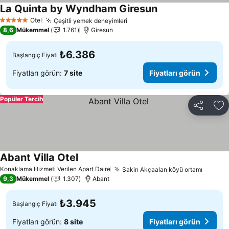
La Quinta by Wyndham Giresun
Otel
Çeşitli yemek deneyimleri
5 Yıldız
8,6
Mükemmel
1.761
Giresun
₺6.386
Başlangıç Fiyatı
Fiyatları görün:
7 site
Fiyatları görün
Popüler Tercih
Paylaş
Fa
Abant Villa Otel
Konaklama Hizmeti Verilen Apart Daire
Sakin Akçaalan köyü ortamı
9,3
Mükemmel
1.307
Abant
₺3.945
Başlangıç Fiyatı
Fiyatları görün:
8 site
Fiyatları görün