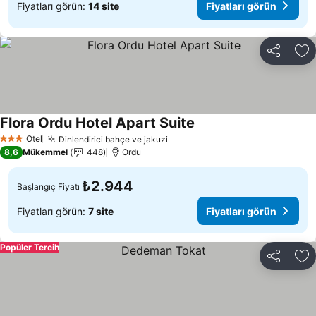
Fiyatları görün:
14 site
Fiyatları görün
Paylaş
Fa
Flora Ordu Hotel Apart Suite
Otel
Dinlendirici bahçe ve jakuzi
3 Yıldız
8,6
Mükemmel
448
Ordu
₺2.944
Başlangıç Fiyatı
Fiyatları görün:
7 site
Fiyatları görün
Popüler Tercih
Paylaş
Fa