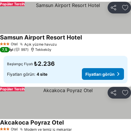
Popüler Tercih
Paylaş
Fa
Samsun Airport Resort Hotel
Otel
Açık yüzme havuzu
3 Yıldız
7,5
İyi
997
Tekkeköy
₺2.236
Başlangıç Fiyatı
Fiyatları görün:
4 site
Fiyatları görün
Popüler Tercih
Paylaş
Fa
Akcakoca Poyraz Otel
Otel
Modern ve temiz iç mekanlar