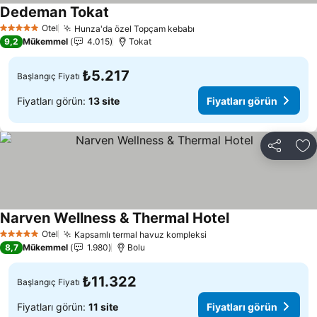
Dedeman Tokat
Otel
Hunza'da özel Topçam kebabı
5 Yıldız
9,2
Mükemmel
4.015
Tokat
₺5.217
Başlangıç Fiyatı
Fiyatları görün:
13 site
Fiyatları görün
Paylaş
Fa
Narven Wellness & Thermal Hotel
Otel
Kapsamlı termal havuz kompleksi
5 Yıldız
8,7
Mükemmel
1.980
Bolu
₺11.322
Başlangıç Fiyatı
Fiyatları görün:
11 site
Fiyatları görün