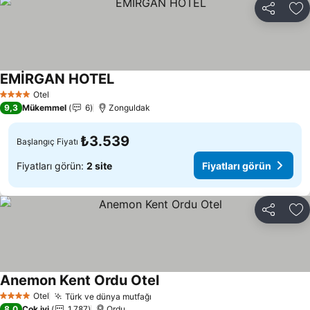
Paylaş
Fa
EMİRGAN HOTEL
Otel
4 Yıldız
9,3
Mükemmel
6
Zonguldak
₺3.539
Başlangıç Fiyatı
Fiyatları görün:
2 site
Fiyatları görün
Paylaş
Fa
Anemon Kent Ordu Otel
Otel
Türk ve dünya mutfağı
4 Yıldız
8,0
Çok iyi
1.787
Ordu