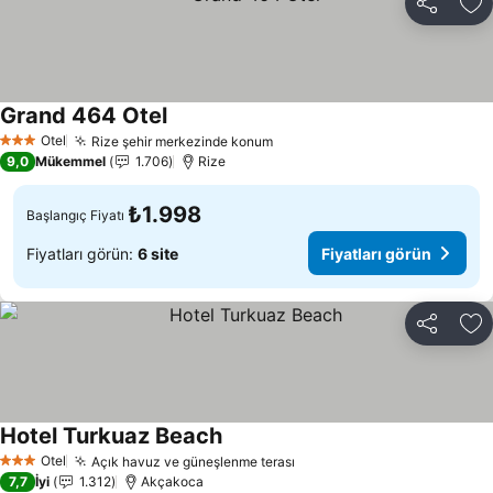
Paylaş
Fa
Grand 464 Otel
Otel
Rize şehir merkezinde konum
3 Yıldız
9,0
Mükemmel
1.706
Rize
₺1.998
Başlangıç Fiyatı
Fiyatları görün:
6 site
Fiyatları görün
Paylaş
Fa
Hotel Turkuaz Beach
Otel
Açık havuz ve güneşlenme terası
3 Yıldız
7,7
İyi
1.312
Akçakoca