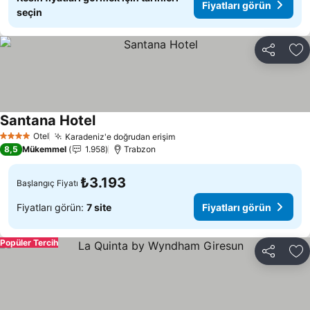
Fiyatları görün
seçin
Paylaş
Fa
Santana Hotel
Otel
Karadeniz'e doğrudan erişim
4 Yıldız
8,5
Mükemmel
1.958
Trabzon
₺3.193
Başlangıç Fiyatı
Fiyatları görün:
7 site
Fiyatları görün
Popüler Tercih
Paylaş
Fa