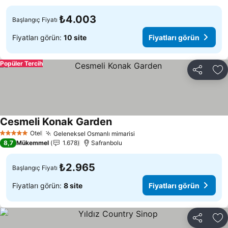
₺4.003
Başlangıç Fiyatı
Fiyatları görün:
10 site
Fiyatları görün
Popüler Tercih
Paylaş
Fa
Cesmeli Konak Garden
Otel
Geleneksel Osmanlı mimarisi
5 Yıldız
8,7
Mükemmel
1.678
Safranbolu
₺2.965
Başlangıç Fiyatı
Fiyatları görün:
8 site
Fiyatları görün
Paylaş
Fa