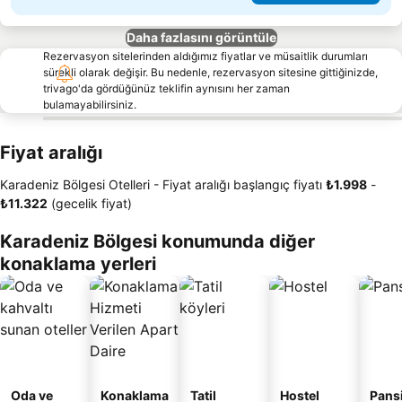
Daha fazlasını görüntüle
Rezervasyon sitelerinden aldığımız fiyatlar ve müsaitlik durumları
sürekli olarak değişir. Bu nedenle, rezervasyon sitesine gittiğinizde,
trivago'da gördüğünüz teklifin aynısını her zaman
bulamayabilirsiniz.
Fiyat aralığı
Karadeniz Bölgesi Otelleri -
Fiyat aralığı
başlangıç fiyatı
‎₺1.998
-
‎₺11.322
(gecelik fiyat)
Karadeniz Bölgesi konumunda diğer
konaklama yerleri
Oda ve
Konaklama
Tatil
Hostel
Pans