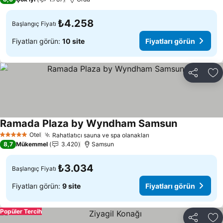
₺4.258
Başlangıç Fiyatı
Fiyatları görün:
10 site
Fiyatları görün
Paylaş
Fa
Ramada Plaza by Wyndham Samsun
Otel
Rahatlatıcı sauna ve spa olanakları
5 Yıldız
8,7
Mükemmel
3.420
Samsun
₺3.034
Başlangıç Fiyatı
Fiyatları görün:
9 site
Fiyatları görün
Popüler Tercih
Paylaş
Fa