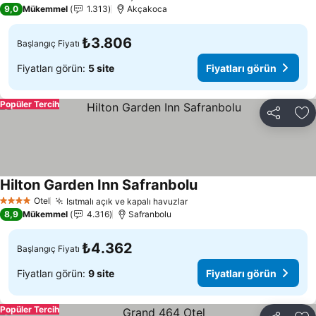
3 Yıldız
9,0
Mükemmel
1.313
Akçakoca
₺3.806
Başlangıç Fiyatı
Fiyatları görün:
5 site
Fiyatları görün
Popüler Tercih
Paylaş
Fa
Hilton Garden Inn Safranbolu
Otel
Isıtmalı açık ve kapalı havuzlar
4 Yıldız
8,9
Mükemmel
4.316
Safranbolu
₺4.362
Başlangıç Fiyatı
Fiyatları görün:
9 site
Fiyatları görün
Popüler Tercih