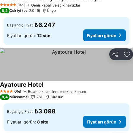
Otel
Geniş kapalı ve açık havuzlar
5 Yıldız
8,2
Çok iyi
2.049
Ünye
₺6.247
Başlangıç Fiyatı
Fiyatları görün:
12 site
Fiyatları görün
Paylaş
Fa
Ayatoure Hotel
Otel
Bulancak sahilinde merkezi konum
4 Yıldız
9,4
Mükemmel
761
Giresun
₺3.098
Başlangıç Fiyatı
Fiyatları görün:
8 site
Fiyatları görün