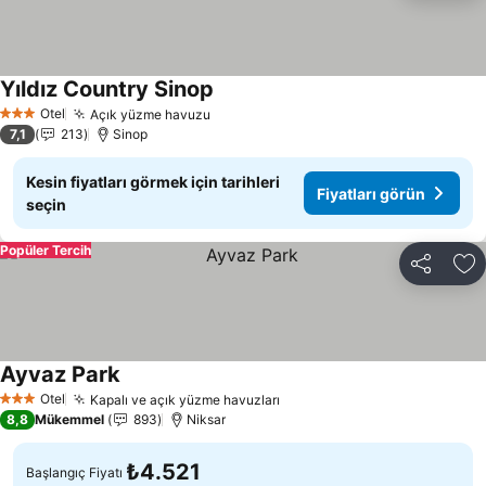
Yıldız Country Sinop
Otel
Açık yüzme havuzu
3 Yıldız
7,1
213
Sinop
Kesin fiyatları görmek için tarihleri
Fiyatları görün
seçin
Popüler Tercih
Paylaş
Fa
Ayvaz Park
Otel
Kapalı ve açık yüzme havuzları
3 Yıldız
8,8
Mükemmel
893
Niksar
₺4.521
Başlangıç Fiyatı