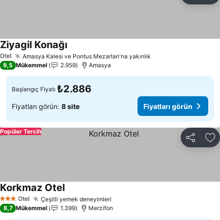
Ziyagil Konağı
Otel
Amasya Kalesi ve Pontus Mezarları'na yakınlık
9,5
Mükemmel
2.959
Amasya
₺2.886
Başlangıç Fiyatı
Fiyatları görün:
8 site
Fiyatları görün
Popüler Tercih
Paylaş
Fa
Korkmaz Otel
Otel
Çeşitli yemek deneyimleri
3 Yıldız
8,7
Mükemmel
1.399
Merzifon