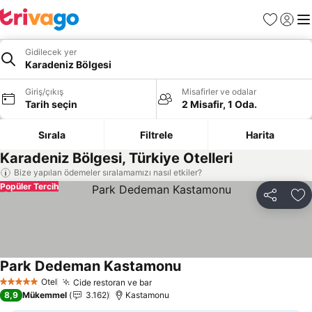
Favoriler
Giriş y
Me
Gidilecek yer
Karadeniz Bölgesi
Giriş/çıkış
Misafirler ve odalar
Tarih seçin
2 Misafir, 1 Oda.
Sırala
Filtrele
Harita
Karadeniz Bölgesi, Türkiye Otelleri
Bize yapılan ödemeler sıralamamızı nasıl etkiler?
Popüler Tercih
Paylaş
Fa
Park Dedeman Kastamonu
Otel
Cide restoran ve bar
5 Yıldız
8,9
Mükemmel
3.162
Kastamonu