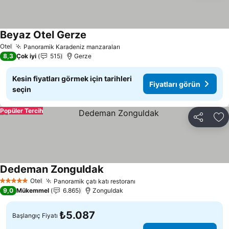
Beyaz Otel Gerze
Otel
Panoramik Karadeniz manzaraları
8,3
Çok iyi
515
Gerze
Kesin fiyatları görmek için tarihleri
Fiyatları görün
seçin
Popüler Tercih
Paylaş
Fa
Dedeman Zonguldak
Otel
Panoramik çatı katı restoranı
5 Yıldız
9,0
Mükemmel
6.865
Zonguldak
₺5.087
Başlangıç Fiyatı