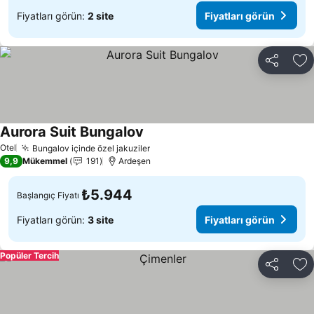
Fiyatları görün:
2 site
Fiyatları görün
Paylaş
Fa
Aurora Suit Bungalov
Otel
Bungalov içinde özel jakuziler
9,9
Mükemmel
191
Ardeşen
₺5.944
Başlangıç Fiyatı
Fiyatları görün:
3 site
Fiyatları görün
Popüler Tercih
Paylaş
Fa