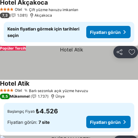
Hotel Akçakoca
Otel
Çift yüzme havuzu imkanları
4 Yıldız
7,3
1.081
Akçakoca
Kesin fiyatları görmek için tarihleri
Fiyatları görün
seçin
Popüler Tercih
Paylaş
Fa
Hotel Atik
Otel
Barlı sezonluk açık yüzme havuzu
4 Yıldız
8,5
Mükemmel
1.737
Ünye
₺4.526
Başlangıç Fiyatı
Fiyatları görün:
7 site
Fiyatları görün