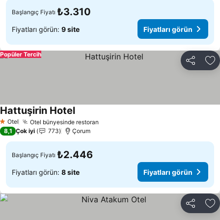
₺3.310
Başlangıç Fiyatı
Fiyatları görün:
9 site
Fiyatları görün
Popüler Tercih
Paylaş
Fa
Hattuşirin Hotel
Otel
Otel bünyesinde restoran
1 Yıldız
8,1
Çok iyi
773
Çorum
₺2.446
Başlangıç Fiyatı
Fiyatları görün:
8 site
Fiyatları görün
Paylaş
Fa