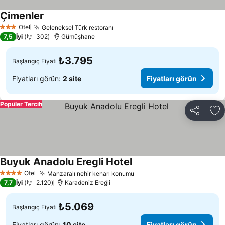
Çimenler
Otel
Geleneksel Türk restoranı
3 Yıldız
7,5
İyi
302
Gümüşhane
₺3.795
Başlangıç Fiyatı
Fiyatları görün:
2 site
Fiyatları görün
Popüler Tercih
Paylaş
Fa
Buyuk Anadolu Eregli Hotel
Otel
Manzaralı nehir kenarı konumu
4 Yıldız
7,7
İyi
2.120
Karadeniz Ereğli
₺5.069
Başlangıç Fiyatı
Fiyatları görün:
10 site
Fiyatları görün