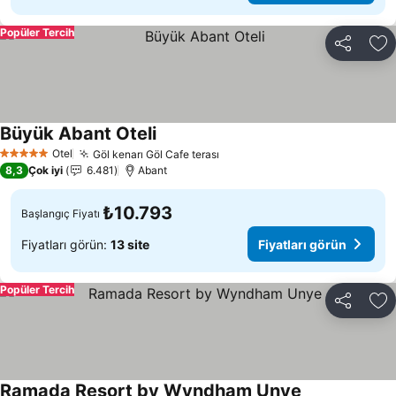
Popüler Tercih
Paylaş
Fa
Büyük Abant Oteli
Otel
Göl kenarı Göl Cafe terası
5 Yıldız
8,3
Çok iyi
6.481
Abant
₺10.793
Başlangıç Fiyatı
Fiyatları görün:
13 site
Fiyatları görün
Popüler Tercih
Paylaş
Fa
Ramada Resort by Wyndham Unye