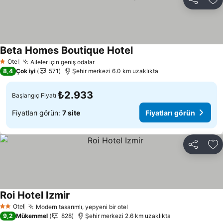
Paylaş
Fa
Beta Homes Boutique Hotel
Otel
Aileler için geniş odalar
1 Yıldız
8,4
Çok iyi
571
Şehir merkezi 6.0 km uzaklıkta
₺2.933
Başlangıç Fiyatı
Fiyatları görün:
7 site
Fiyatları görün
Paylaş
Fa
Roi Hotel Izmir
Otel
Modern tasarımlı, yepyeni bir otel
2 Yıldız
9,2
Mükemmel
828
Şehir merkezi 2.6 km uzaklıkta