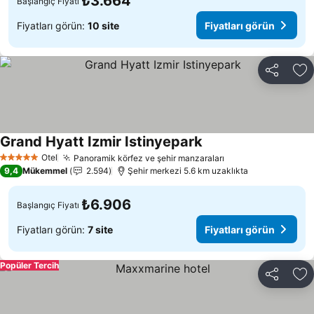
₺3.664
Başlangıç Fiyatı
Fiyatları görün:
10 site
Fiyatları görün
Paylaş
Fa
Grand Hyatt Izmir Istinyepark
Otel
Panoramik körfez ve şehir manzaraları
5 Yıldız
9,4
Mükemmel
2.594
Şehir merkezi 5.6 km uzaklıkta
₺6.906
Başlangıç Fiyatı
Fiyatları görün:
7 site
Fiyatları görün
Popüler Tercih
Paylaş
Fa