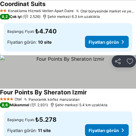
Coordinat Suits
Konaklama Hizmeti Verilen Apart Daire
Otel bünyesinde market ve yemek seçenekleri
2 Yıldız
8,2
Çok iyi
2.526
Şehir merkezi 6.3 km uzaklıkta
₺4.740
Başlangıç Fiyatı
Fiyatları görün:
10 site
Fiyatları görün
Paylaş
Fa
Four Points By Sheraton Izmir
Otel
Panoramik körfez manzaraları
4 Yıldız
8,6
Mükemmel
2.931
Şehir merkezi 5.4 km uzaklıkta
₺5.278
Başlangıç Fiyatı
Fiyatları görün:
11 site
Fiyatları görün