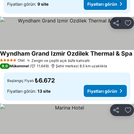
Fiyatları görün:
9 site
Fiyatları görün
Paylaş
Fa
Wyndham Grand Izmir Ozdilek Thermal & Spa
Otel
Zengin ve çeşitli açık büfe kahvaltı
5 Yıldız
9,0
Mükemmel
11.649
Şehir merkezi 8.5 km uzaklıkta
₺6.672
Başlangıç Fiyatı
Fiyatları görün:
13 site
Fiyatları görün
Paylaş
Fa