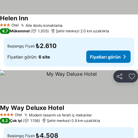
Helen Inn
Otel
Aile dostu konaklama
3 Yıldız
8,7
Mükemmel
1.305
Şehir merkezi 2.0 km uzaklıkta
₺2.610
Başlangıç Fiyatı
Fiyatları görün:
6 site
Fiyatları görün
Paylaş
Fa
My Way Deluxe Hotel
Otel
Modern tasarım ve ferah iç mekanlar
4 Yıldız
8,2
Çok iyi
1.156
Şehir merkezi 0.9 km uzaklıkta
₺4.508
Başlangıç Fiyatı