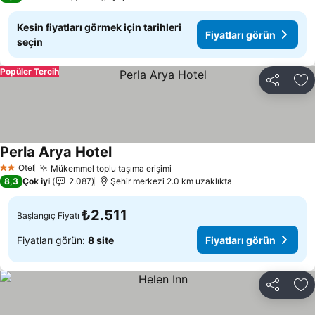
Kesin fiyatları görmek için tarihleri
Fiyatları görün
seçin
Popüler Tercih
Paylaş
Fa
Perla Arya Hotel
Otel
Mükemmel toplu taşıma erişimi
2 Yıldız
8,3
Çok iyi
2.087
Şehir merkezi 2.0 km uzaklıkta
₺2.511
Başlangıç Fiyatı
Fiyatları görün:
8 site
Fiyatları görün
Paylaş
Fa