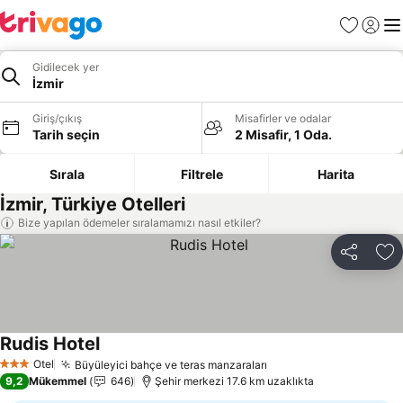
Favoriler
Giriş y
Me
Gidilecek yer
İzmir
Giriş/çıkış
Misafirler ve odalar
Tarih seçin
2 Misafir, 1 Oda.
Sırala
Filtrele
Harita
İzmir, Türkiye Otelleri
Bize yapılan ödemeler sıralamamızı nasıl etkiler?
Paylaş
Fa
Rudis Hotel
Otel
Büyüleyici bahçe ve teras manzaraları
3 Yıldız
9,2
Mükemmel
646
Şehir merkezi 17.6 km uzaklıkta