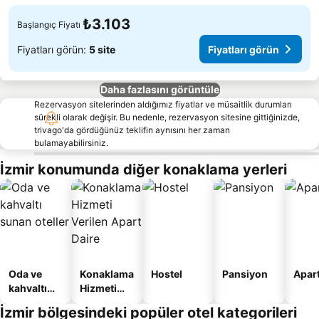
₺3.103
Başlangıç Fiyatı
Fiyatları görün:
5 site
Fiyatları görün
Daha fazlasını görüntüle
Rezervasyon sitelerinden aldığımız fiyatlar ve müsaitlik durumları
sürekli olarak değişir. Bu nedenle, rezervasyon sitesine gittiğinizde,
trivago'da gördüğünüz teklifin aynısını her zaman
bulamayabilirsiniz.
İzmir konumunda diğer konaklama yerleri
Oda ve
Konaklama
Hostel
Pansiyon
Apart
kahvaltı
Hizmeti
sunan
Verilen
İzmir bölgesindeki popüler otel kategorileri
oteller
Apart