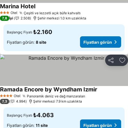
Marina Hotel
Otel
Çeşitli ve lezzetli açık büfe kahvaltı
3 Yıldız
7,8
İyi
2.508
Şehir merkezi 1.0 km uzaklıkta
₺2.160
Başlangıç Fiyatı
Fiyatları görün:
8 site
Fiyatları görün
Paylaş
Fa
Ramada Encore by Wyndham Izmir
Otel
Panoramik deniz ve dağ manzaraları
4 Yıldız
7,3
4.994
Şehir merkezi 7.9 km uzaklıkta
₺4.063
Başlangıç Fiyatı
Fiyatları görün:
11 site
Fiyatları görün