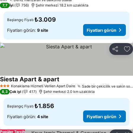
7,7
İyi
756
Şehir merkezi 18.2 km uzaklıkta
₺3.009
Başlangıç Fiyatı
Fiyatları görün:
9 site
Fiyatları görün
Paylaş
Fa
Siesta Apart & apart
Konaklama Hizmeti Verilen Apart Daire
Sade bir çekicilik ve sakin sokak manzaraları
3 Yıldız
8,3
Çok iyi
417
Şehir merkezi 2.0 km uzaklıkta
₺1.856
Başlangıç Fiyatı
Fiyatları görün:
4 site
Fiyatları görün
Popüler Tercih