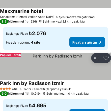
Maxxmarine hotel
Konaklama Hizmeti Verilen Apart Daire
Şehir manzaralı çatı terası
8,5
Mükemmel
536
Şehir merkezi 2.1 km uzaklıkta
₺2.076
Başlangıç Fiyatı
Fiyatları görün:
4 site
Fiyatları görün
Popüler Tercih
Paylaş
Fa
Park Inn by Radisson Izmir
Otel
Tarihi Kemeraltı Çarşısı'na yakınlık
4 Yıldız
9,0
Mükemmel
10.919
Şehir merkezi 1.0 km uzaklıkta
₺4.695
Başlangıç Fiyatı