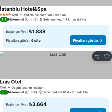
İstanblu Hotel&Spa
Otel
Aydınlık ve davetkar kafe alanı
4 Yıldız
8,6
Mükemmel
445
Şehir merkezi 1.4 km uzaklıkta
₺1.838
Başlangıç Fiyatı
Fiyatları görün:
6 site
Fiyatları görün
Paylaş
Fa
Luis Otel
Otel
Özgün tasarımlı odalar
8,5
Mükemmel
866
Şehir merkezi 10.4 km uzaklıkta
₺3.664
Başlangıç Fiyatı