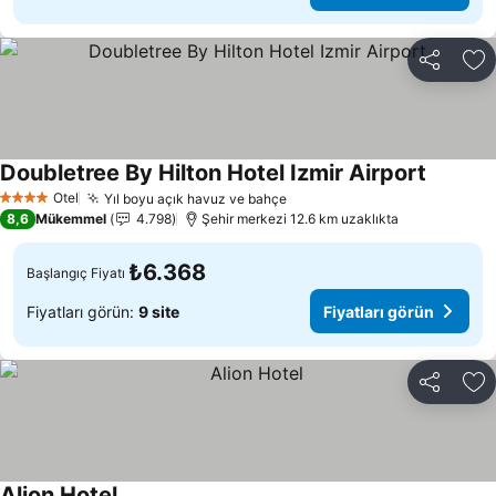
Paylaş
Fa
Doubletree By Hilton Hotel Izmir Airport
Otel
Yıl boyu açık havuz ve bahçe
4 Yıldız
8,6
Mükemmel
4.798
Şehir merkezi 12.6 km uzaklıkta
₺6.368
Başlangıç Fiyatı
Fiyatları görün:
9 site
Fiyatları görün
Paylaş
Fa
Alion Hotel