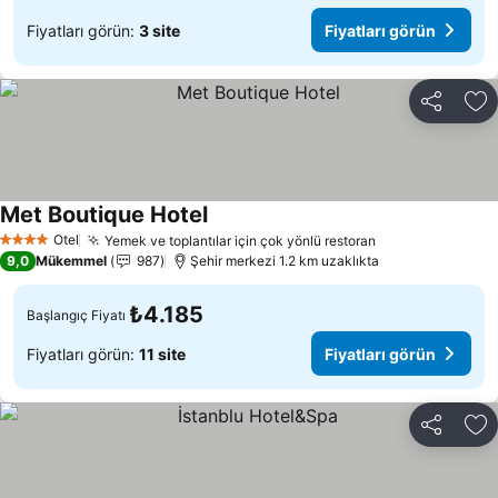
Fiyatları görün:
3 site
Fiyatları görün
Paylaş
Fa
Met Boutique Hotel
Otel
Yemek ve toplantılar için çok yönlü restoran
4 Yıldız
9,0
Mükemmel
987
Şehir merkezi 1.2 km uzaklıkta
₺4.185
Başlangıç Fiyatı
Fiyatları görün:
11 site
Fiyatları görün
Paylaş
Fa