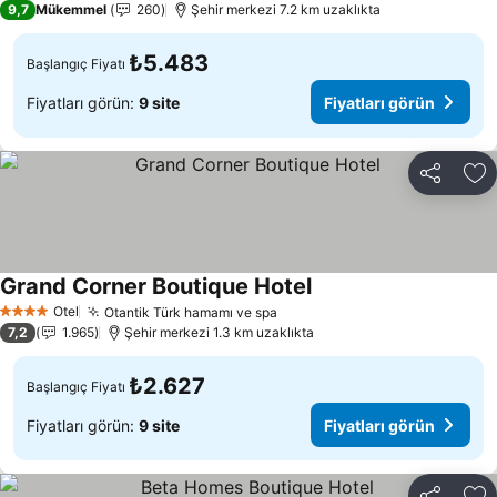
9,7
Mükemmel
260
Şehir merkezi 7.2 km uzaklıkta
₺5.483
Başlangıç Fiyatı
Fiyatları görün:
9 site
Fiyatları görün
Paylaş
Fa
Grand Corner Boutique Hotel
Otel
Otantik Türk hamamı ve spa
4 Yıldız
7,2
1.965
Şehir merkezi 1.3 km uzaklıkta
₺2.627
Başlangıç Fiyatı
Fiyatları görün:
9 site
Fiyatları görün