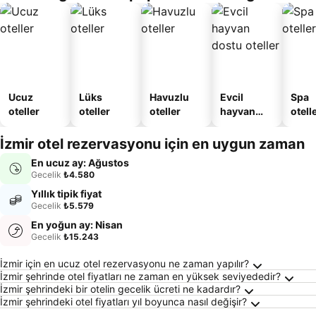
Daire
Ucuz
Lüks
Havuzlu
Evcil
Spa
oteller
oteller
oteller
hayvan
otelle
dostu
oteller
İzmir otel rezervasyonu için en uygun zaman
En ucuz ay: Ağustos
Gecelik
₺4.580
Yıllık tipik fiyat
Gecelik
₺5.579
En yoğun ay: Nisan
Gecelik
₺15.243
İzmir Hakkında Sıkça Sorulan Sorular
İzmir için en ucuz otel rezervasyonu ne zaman yapılır?
İzmir şehrinde otel fiyatları ne zaman en yüksek seviyededir?
İzmir şehrindeki bir otelin gecelik ücreti ne kadardır?
İzmir şehrindeki otel fiyatları yıl boyunca nasıl değişir?