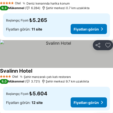
Otel
Deniz kenarında harika konum
5 Yıldız
9,3
Mükemmel
6.284
Şehir merkezi 0.7 km uzaklıkta
₺5.265
Başlangıç Fiyatı
Fiyatları görün:
11 site
Fiyatları görün
Paylaş
Fa
Svalinn Hotel
Otel
Şehir manzaralı çatı katı restoranı
4 Yıldız
9,0
Mükemmel
3.721
Şehir merkezi 9.7 km uzaklıkta
₺5.604
Başlangıç Fiyatı
Fiyatları görün:
12 site
Fiyatları görün