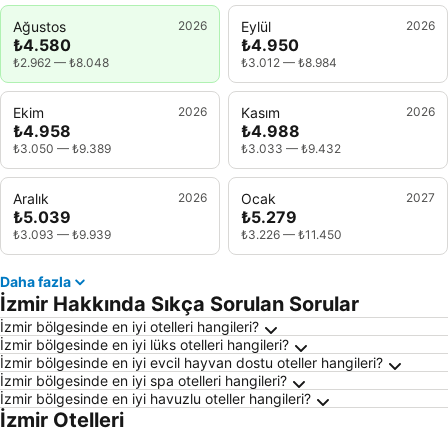
Ağustos
2026
Eylül
2026
₺4.580
₺4.950
₺2.962
—
₺8.048
₺3.012
—
₺8.984
Ekim
2026
Kasım
2026
₺4.958
₺4.988
₺3.050
—
₺9.389
₺3.033
—
₺9.432
Aralık
2026
Ocak
2027
₺5.039
₺5.279
₺3.093
—
₺9.939
₺3.226
—
₺11.450
Daha fazla
İzmir Hakkında Sıkça Sorulan Sorular
İzmir bölgesinde en iyi otelleri hangileri?
İzmir bölgesinde en iyi lüks otelleri hangileri?
İzmir bölgesinde en iyi evcil hayvan dostu oteller hangileri?
İzmir bölgesinde en iyi spa otelleri hangileri?
İzmir bölgesinde en iyi havuzlu oteller hangileri?
İzmir Otelleri