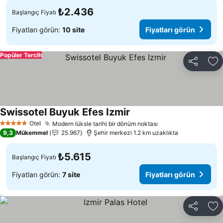
₺2.436
Başlangıç Fiyatı
Fiyatları görün:
10 site
Fiyatları görün
Popüler Tercih
Paylaş
Fa
Swissotel Buyuk Efes Izmir
Otel
Modern lüksle tarihi bir dönüm noktası
5 Yıldız
9,3
Mükemmel
25.967
Şehir merkezi 1.2 km uzaklıkta
₺5.615
Başlangıç Fiyatı
Fiyatları görün:
7 site
Fiyatları görün
Paylaş
Fa