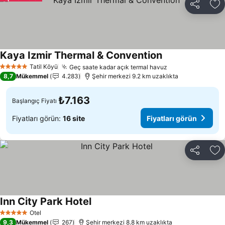
Paylaş
Fa
Kaya Izmir Thermal & Convention
Tatil Köyü
Geç saate kadar açık termal havuz
5 Yıldız
8,7
Mükemmel
4.283
Şehir merkezi 9.2 km uzaklıkta
₺7.163
Başlangıç Fiyatı
Fiyatları görün:
16 site
Fiyatları görün
Paylaş
Fa
Inn City Park Hotel
Otel
5 Yıldız
9,3
Mükemmel
267
Şehir merkezi 8.8 km uzaklıkta