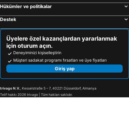
Fethiye, Muğla Çevresi Otel
Ankara, Ankara Çevresi Otel
Hükümler ve politikalar
Destek
Üyelere özel kazançlardan yararlanmak
için oturum açın.
Deneyiminizi kişiselleştirin
Müşteri sadakat programı fırsatları ve üye fiyatları
Giriş yap
trivago N.V.
, Kesselstraße 5 – 7, 40221 Düsseldorf, Almanya
Telif hakkı 2026 trivago | Tüm hakları saklıdır.