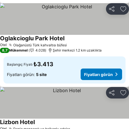
Paylaş
Fa
Oglakcioglu Park Hotel
Otel
Olağanüstü Türk kahvaltısı büfesi
8,7
Mükemmel
4.028
Şehir merkezi 1.2 km uzaklıkta
₺3.413
Başlangıç Fiyatı
Fiyatları görün:
5 site
Fiyatları görün
Paylaş
Fa
Lizbon Hotel
Otel
Deniz manzaralı ve balkonlu odalar