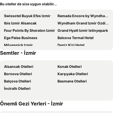
Bu oteller de size uygun olabilir...
Swissotel Buyuk Efes Izmir
Ramada Encore by Wyndham Izmir
Ibis Izmir Alsancak
Wyndham Grand Izmir Ozdilek Thermal & Spa
Four Points By Sheraton Izmir
Grand Hyatt Izmir Istinyepark
Ege Palas Business
Balcova Termal Hotel
Mövenpick Izmir
Deniz Kizi Hotel
Semtler - İzmir
Vatan Hotel
Ramada Hotel & Suites by Wyndham Izmir Kemalpasa
Marina Hotel
Park Inn by Radisson Izmir
Alsancak Otelleri
Konak Otelleri
Riva Hotel Alsancak
Royal Teos Thermal Resort Clinic & SPA
Bornova Otelleri
Karşıyaka Otelleri
Piano Hotel
Svalinn Hotel
Balçova Otelleri
Basmane Otelleri
İzmir Marriott
Deniz Otel
İnciraltı Otelleri
Hilton Garden Inn Izmir Bayrakli
İstanblu Hotel&Spa
Perla Arya Hotel
Doubletree By Hilton Hotel Izmir Airport
Önemli Gezi Yerleri - İzmir
Helen Inn
Rudis Hotel
Ramada Plaza by Wyndham Izmir
Ontur Izmir Otel