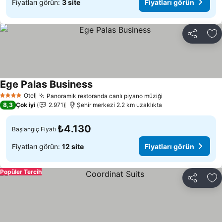
Fiyatları görün:
3 site
Fiyatları görün
Paylaş
Fa
Ege Palas Business
Otel
Panoramik restoranda canlı piyano müziği
4 Yıldız
8,3
Çok iyi
2.971
Şehir merkezi 2.2 km uzaklıkta
₺4.130
Başlangıç Fiyatı
Fiyatları görün:
12 site
Fiyatları görün
Popüler Tercih
Paylaş
Fa