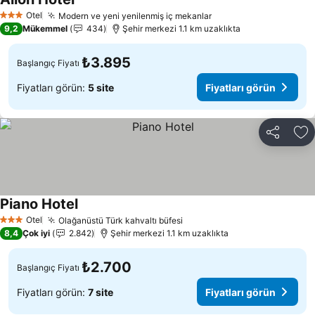
Otel
Modern ve yeni yenilenmiş iç mekanlar
3 Yıldız
9,2
Mükemmel
434
Şehir merkezi 1.1 km uzaklıkta
₺3.895
Başlangıç Fiyatı
Fiyatları görün:
5 site
Fiyatları görün
Paylaş
Fa
Piano Hotel
Otel
Olağanüstü Türk kahvaltı büfesi
3 Yıldız
8,4
Çok iyi
2.842
Şehir merkezi 1.1 km uzaklıkta
₺2.700
Başlangıç Fiyatı
Fiyatları görün:
7 site
Fiyatları görün