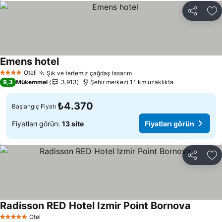
Paylaş
Fa
Emens hotel
Otel
Şık ve tertemiz çağdaş tasarım
4 Yıldız
9,3
Mükemmel
3.913
Şehir merkezi 1.1 km uzaklıkta
₺4.370
Başlangıç Fiyatı
Fiyatları görün:
13 site
Fiyatları görün
Paylaş
Fa
Radisson RED Hotel Izmir Point Bornova
Otel
5 Yıldız