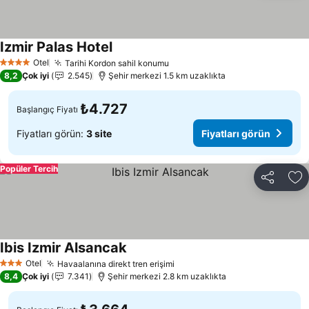
Izmir Palas Hotel
Otel
Tarihi Kordon sahil konumu
4 Yıldız
8,2
Çok iyi
2.545
Şehir merkezi 1.5 km uzaklıkta
₺4.727
Başlangıç Fiyatı
Fiyatları görün:
3 site
Fiyatları görün
Popüler Tercih
Paylaş
Fa
Ibis Izmir Alsancak
Otel
Havaalanına direkt tren erişimi
3 Yıldız
8,4
Çok iyi
7.341
Şehir merkezi 2.8 km uzaklıkta