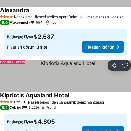
Alexandra
Fiyatları görün
Konaklama Hizmeti Verilen Apart Daire
Liman manzaralı odalar
Fiya
4 Yıldız
9,0
Mükemmel
554
Kos
₺2.637
Başlangıç Fiyatı
Fiyatları görün:
3 site
Fiyatları görün
Popüler Tercih
Paylaş
Fa
Kipriotis Aqualand Hotel
Fiyatları görün
Otel
Psalidi tepesinden panoramik deniz manzarası
Fiyatları gö
4 Yıldız
8,4
Çok iyi
5.229
Psalidi
₺4.805
Başlangıç Fiyatı