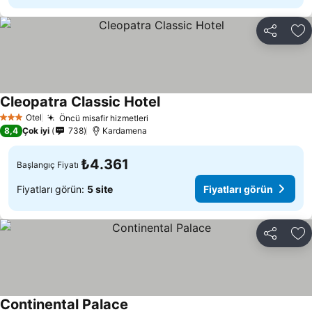
Paylaş
Fa
Cleopatra Classic Hotel
Fiyatları görün
Otel
Öncü misafir hizmetleri
Fiyatları görün
3 Yıldız
8,4
Çok iyi
738
Kardamena
₺4.361
Başlangıç Fiyatı
Fiyatları görün:
5 site
Fiyatları görün
Paylaş
Fa
Continental Palace