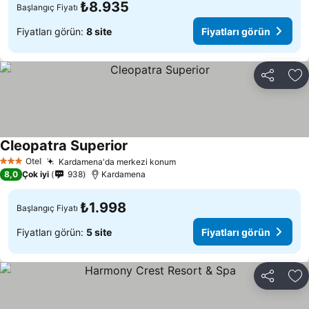
₺8.935
Başlangıç Fiyatı
Fiyatları görün:
8 site
Fiyatları görün
Paylaş
Fa
Cleopatra Superior
Fiyatları görün
Otel
Kardamena'da merkezi konum
Fiyatları görün
3 Yıldız
8,0
Çok iyi
938
Kardamena
₺1.998
Başlangıç Fiyatı
Fiyatları görün:
5 site
Fiyatları görün
Paylaş
Fa