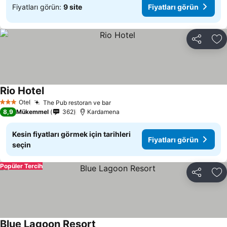
Fiyatları görün:
9 site
Fiyatları görün
Paylaş
Fa
Rio Hotel
Fiyatları görün
Otel
The Pub restoran ve bar
Fiyatları görün
3 Yıldız
8,9
Mükemmel
362
Kardamena
Kesin fiyatları görmek için tarihleri
Fiyatları görün
seçin
Popüler Tercih
Paylaş
Fa
Blue Lagoon Resort