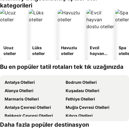
kategorileri
Daire
Ucuz
Lüks
Havuzlu
Evcil
Spa
oteller
oteller
oteller
hayvan
otelle
dostu
oteller
Bu en popüler tatil rotaları tek tık uzağınızda
Antalya Otelleri
Bodrum Otelleri
Alanya Otelleri
Kuşadası Otelleri
Marmaris Otelleri
Fethiye Otelleri
Antalya Çevresi Otelleri
Muğla Çevresi Otelleri
Balıkesir Çevresi Otelleri
Kıbrıs Otelleri
Daha fazla popüler destinasyon
Türkiye Otelleri
Ege Sahilleri Otelleri