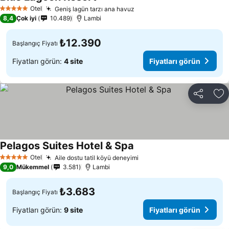
Fiyatları görün
Otel
Geniş lagün tarzı ana havuz
Fiyatları görün
5 Yıldız
8,4
Çok iyi
10.489
Lambi
₺12.390
Başlangıç Fiyatı
Fiyatları görün:
4 site
Fiyatları görün
Paylaş
Fa
Pelagos Suites Hotel & Spa
Fiyatları görün
Otel
Aile dostu tatil köyü deneyimi
Fiyatları görün
5 Yıldız
9,0
Mükemmel
3.581
Lambi
₺3.683
Başlangıç Fiyatı
Fiyatları görün:
9 site
Fiyatları görün