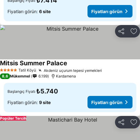
₺7.414
Başlangıç Fiyatı
Fiyatları görün:
6 site
Fiyatları görün
Paylaş
Fa
Mitsis Summer Palace
Fiyatları görün
Tatil Köyü
Akdeniz uçurum tepesi yemekleri
Fiyatları görün
5 Yıldız
8,6
Mükemmel
6.199
Kardamena
₺5.740
Başlangıç Fiyatı
Fiyatları görün:
9 site
Fiyatları görün
Popüler Tercih
Paylaş
Fa