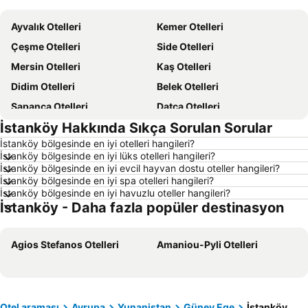
Ayvalık Otelleri
Kemer Otelleri
Çeşme Otelleri
Side Otelleri
Mersin Otelleri
Kaş Otelleri
Didim Otelleri
Belek Otelleri
Sapanca Otelleri
Datça Otelleri
İstanköy Hakkında Sıkça Sorulan Sorular
İstanbul Otelleri
Alaçatı Otelleri
İstanköy bölgesinde en iyi otelleri hangileri?
İzmir Otelleri
Ankara Otelleri
İstanköy bölgesinde en iyi lüks otelleri hangileri?
Bozcaada Otelleri
Manavgat Otelleri
İstanköy bölgesinde en iyi evcil hayvan dostu oteller hangileri?
İstanköy bölgesinde en iyi spa otelleri hangileri?
Çanakkale Otelleri
Ölüdeniz Otelleri
İstanköy bölgesinde en iyi havuzlu oteller hangileri?
İstanköy - Daha fazla popüler destinasyon
Erdek Otelleri
Kuzey Kıbrıs Türk Cumhuriyeti Otelleri
Aydın Çevresi Otelleri
Kapadokya Otelleri
Agios Stefanos Otelleri
Amaniou-Pyli Otelleri
İzmir Çevresi Otelleri
Mersin Çevresi Otelleri
Ege Bölgesi Otelleri
Akdeniz Bölgesi Otelleri
Çanakkale Çevresi Otelleri
Samos Otelleri
Yunanistan Otelleri
Sakız Adası Otelleri
Otel araması
Avrupa
Yunanistan
Güney Ege
İstanköy