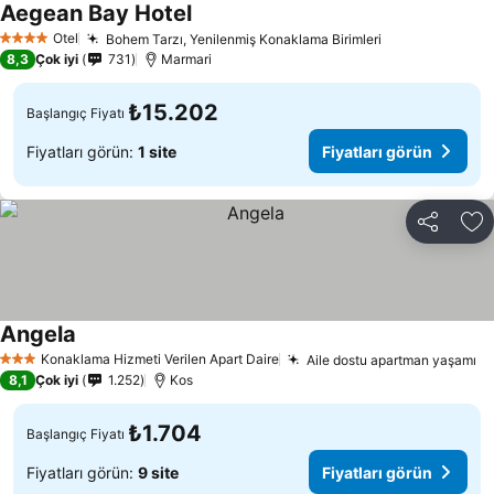
Aegean Bay Hotel
Fiyatları görün
Otel
Bohem Tarzı, Yenilenmiş Konaklama Birimleri
Fiyatları görü
4 Yıldız
8,3
Çok iyi
731
Marmari
₺15.202
Başlangıç Fiyatı
Fiyatları görün:
1 site
Fiyatları görün
Paylaş
Fa
Angela
Fiyatları görün
Konaklama Hizmeti Verilen Apart Daire
Aile dostu apartman yaşamı
Fi
3 Yıldız
8,1
Çok iyi
1.252
Kos
₺1.704
Başlangıç Fiyatı
Fiyatları görün:
9 site
Fiyatları görün