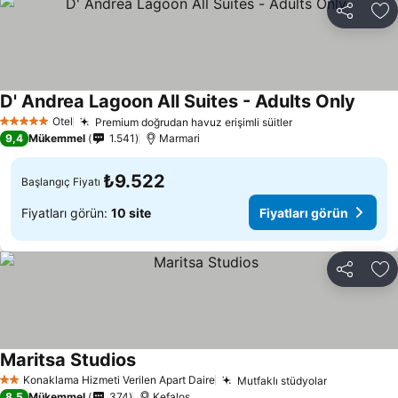
Paylaş
Fa
D' Andrea Lagoon All Suites - Adults Only
Fiyatl
Otel
Premium doğrudan havuz erişimli süitler
Fiyatları görün
5 Yıldız
9,4
Mükemmel
1.541
Marmari
₺9.522
Başlangıç Fiyatı
Fiyatları görün:
10 site
Fiyatları görün
Paylaş
Fa
Maritsa Studios
Fiyatları görün
Konaklama Hizmeti Verilen Apart Daire
Mutfaklı stüdyolar
Fiyatları g
2 Yıldız
8,5
Mükemmel
374
Kefalos