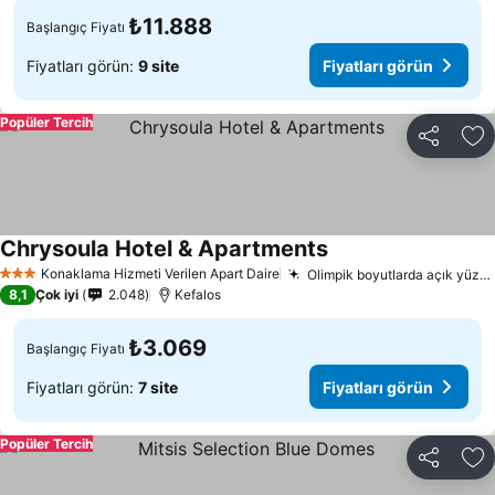
₺11.888
Başlangıç Fiyatı
Fiyatları görün:
9 site
Fiyatları görün
Popüler Tercih
Paylaş
Fa
Chrysoula Hotel & Apartments
Fiyatları görün
Konaklama Hizmeti Verilen Apart Daire
Olimpik boyutlarda açık yüzme havuzu
3 Yıldız
8,1
Çok iyi
2.048
Kefalos
₺3.069
Başlangıç Fiyatı
Fiyatları görün:
7 site
Fiyatları görün
Popüler Tercih
Paylaş
Fa