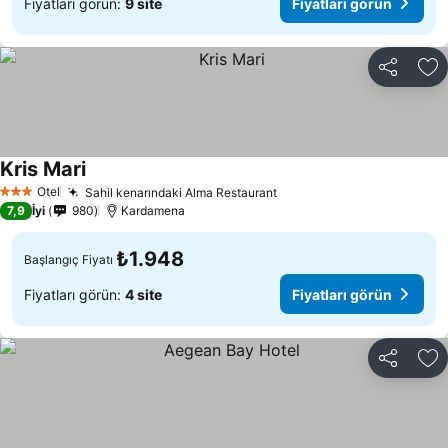
Fiyatları görün:
9 site
Fiyatları görün
Paylaş
Fa
Kris Mari
Fiyatları görün
Otel
Sahil kenarındaki Alma Restaurant
Fiyatları görün
3 Yıldız
7,9
İyi
980
Kardamena
₺1.948
Başlangıç Fiyatı
Fiyatları görün:
4 site
Fiyatları görün
Paylaş
Fa