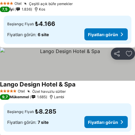
Fiyatları görün
Otel
Çeşitli açık büfe yemekler
Fiyatları görün
4 Yıldız
7,5
İyi
1.836
Kos
₺4.166
Başlangıç Fiyatı
Fiyatları görün:
6 site
Fiyatları görün
Paylaş
Fa
Lango Design Hotel & Spa
Fiyatları görün
Otel
Özel havuzlu süitler
Fiyatları görün
5 Yıldız
9,7
Mükemmel
1.685
Lambi
₺8.285
Başlangıç Fiyatı
Fiyatları görün:
7 site
Fiyatları görün