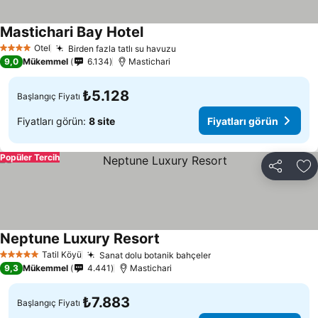
Mastichari Bay Hotel
Fiyatları görün
Otel
Birden fazla tatlı su havuzu
Fiyatları görün
4 Yıldız
9,0
Mükemmel
6.134
Mastichari
₺5.128
Başlangıç Fiyatı
Fiyatları görün:
8 site
Fiyatları görün
Popüler Tercih
Paylaş
Fa
Neptune Luxury Resort
Fiyatları görün
Tatil Köyü
Sanat dolu botanik bahçeler
Fiyatları görün
5 Yıldız
9,3
Mükemmel
4.441
Mastichari
₺7.883
Başlangıç Fiyatı