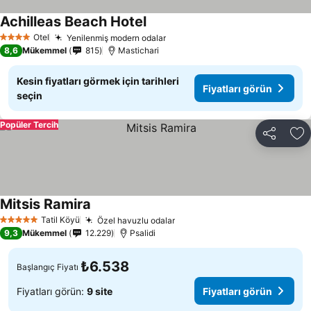
Achilleas Beach Hotel
Fiyatları görün
Otel
Yenilenmiş modern odalar
Fiyatları görün
4 Yıldız
8,6
Mükemmel
815
Mastichari
Kesin fiyatları görmek için tarihleri
Fiyatları görün
seçin
Popüler Tercih
Paylaş
Fa
Mitsis Ramira
Fiyatları görün
Tatil Köyü
Özel havuzlu odalar
Fiyatları görün
5 Yıldız
9,3
Mükemmel
12.229
Psalidi
₺6.538
Başlangıç Fiyatı
Fiyatları görün:
9 site
Fiyatları görün