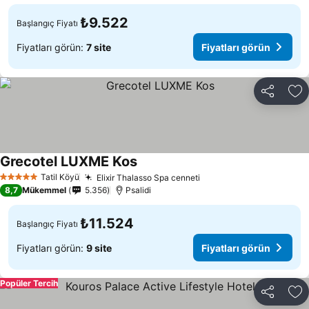
₺9.522
Başlangıç Fiyatı
Fiyatları görün:
7 site
Fiyatları görün
Paylaş
Fa
Grecotel LUXME Kos
Fiyatları görün
Tatil Köyü
Elixir Thalasso Spa cenneti
Fiyatları görün
5 Yıldız
8,7
Mükemmel
5.356
Psalidi
₺11.524
Başlangıç Fiyatı
Fiyatları görün:
9 site
Fiyatları görün
Popüler Tercih
Paylaş
Fa