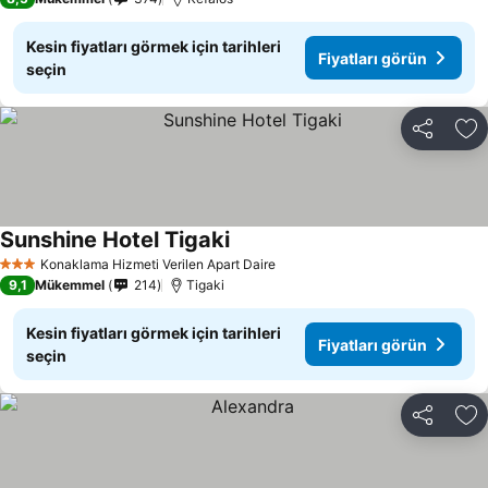
Kesin fiyatları görmek için tarihleri
Fiyatları görün
seçin
Paylaş
Fa
Sunshine Hotel Tigaki
Fiyatları görün
Konaklama Hizmeti Verilen Apart Daire
3 Yıldız
9,1
Mükemmel
214
Tigaki
Kesin fiyatları görmek için tarihleri
Fiyatları görün
seçin
Paylaş
Fa