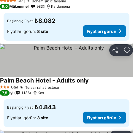
Otel
Bohem şık iç tasarım
Fiyatları görün
5 Yıldız
9,0
Mükemmel
983
Kardamena
₺8.082
Başlangıç Fiyatı
Fiyatları görün:
8 site
Fiyatları görün
Paylaş
Fa
Palm Beach Hotel - Adults only
Fiyatları görün
Otel
Teraslı rahat restoran
Fiyatları görün
3 Yıldız
7,5
İyi
1.136
Kos
₺4.843
Başlangıç Fiyatı
Fiyatları görün:
3 site
Fiyatları görün