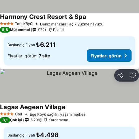
Harmony Crest Resort & Spa
Fiyatları görün
Tatil Köyü
Deniz manzaralı açık yüzme havuzu
Fiyatları görün
4 Yıldız
8,8
Mükemmel
972
Psalidi
₺6.211
Başlangıç Fiyatı
Fiyatları görün:
7 site
Fiyatları görün
Paylaş
Fa
Lagas Aegean Village
Fiyatları görün
Otel
Ege Köyü sağlıklı yaşam merkezi
Fiyatları görün
4 Yıldız
8,1
Çok iyi
5.299
Kardamena
₺4.498
Başlangıç Fiyatı