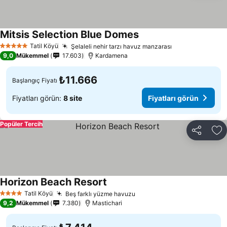
Mitsis Selection Blue Domes
Fiyatları görün
Tatil Köyü
Şelaleli nehir tarzı havuz manzarası
Fiyatları görün
5 Yıldız
9,0
Mükemmel
17.603
Kardamena
₺11.666
Başlangıç Fiyatı
Fiyatları görün:
8 site
Fiyatları görün
Popüler Tercih
Paylaş
Fa
Horizon Beach Resort
Fiyatları görün
Tatil Köyü
Beş farklı yüzme havuzu
Fiyatları görün
4 Yıldız
9,2
Mükemmel
7.380
Mastichari