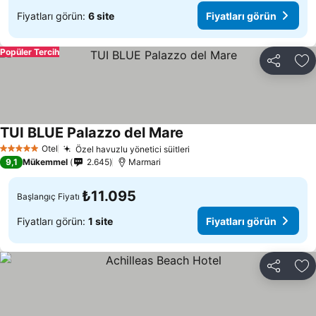
Fiyatları görün:
6 site
Fiyatları görün
Popüler Tercih
Paylaş
Fa
TUI BLUE Palazzo del Mare
Fiyatları görün
Otel
Özel havuzlu yönetici süitleri
Fiyatları görün
5 Yıldız
9,1
Mükemmel
2.645
Marmari
₺11.095
Başlangıç Fiyatı
Fiyatları görün:
1 site
Fiyatları görün
Paylaş
Fa