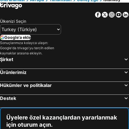
Thassos Island Otelleri
Mısır Otelleri
Facebook
Twitter
Insta
Yo
İstanbul Çevresi Otelleri
Girne Otelleri
Ülkenizi Seçin
Maldivler Otelleri
Trabzon Çevresi Otelleri
Afyonkarahisar Çevresi Otelleri
Sakarya Çevresi Otelleri
Google'a ekle
Sonuçlarımıza kolayca ulaşın:
Google'da trivago'yu tercih edilen
kaynaklar arasına ekleyin.
Şirket
Ürünlerimiz
Hükümler ve politikalar
Destek
Üyelere özel kazançlardan yararlanmak
için oturum açın.