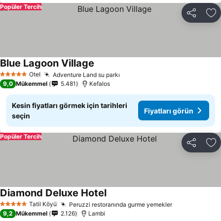
Popüler Tercih
Paylaş
Fa
Blue Lagoon Village
Fiyatları görün
Otel
Adventure Land su parkı
Fiyatları görün
5 Yıldız
9,0
Mükemmel
5.481
Kefalos
Kesin fiyatları görmek için tarihleri
Fiyatları görün
seçin
Popüler Tercih
Paylaş
Fa
Diamond Deluxe Hotel
Fiyatları görün
Tatil Köyü
Peruzzi restoranında gurme yemekler
Fiyatları gör
5 Yıldız
9,2
Mükemmel
2.126
Lambi