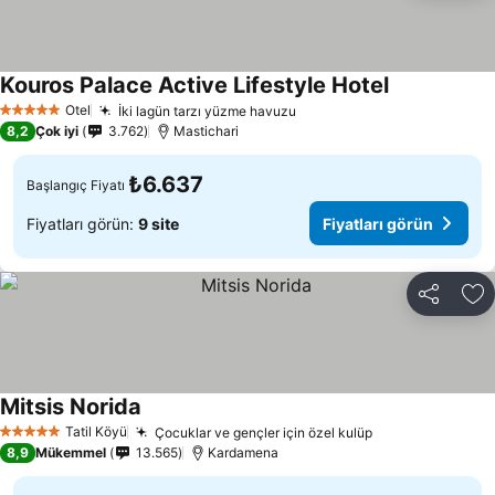
Kouros Palace Active Lifestyle Hotel
Fiyatları gör
Otel
İki lagün tarzı yüzme havuzu
Fiyatları görün
5 Yıldız
8,2
Çok iyi
3.762
Mastichari
₺6.637
Başlangıç Fiyatı
Fiyatları görün:
9 site
Fiyatları görün
Paylaş
Fa
Mitsis Norida
Fiyatları görün
Tatil Köyü
Çocuklar ve gençler için özel kulüp
Fiyatları görün
5 Yıldız
8,9
Mükemmel
13.565
Kardamena