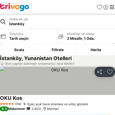
Favoriler
Giriş y
Me
Gidilecek yer
İstanköy
Giriş/çıkış
Misafirler ve odalar
Tarih seçin
2 Misafir, 1 Oda.
Sırala
Filtrele
Harita
İstanköy, Yunanistan Otelleri
Bize yapılan ödemeler sıralamamızı nasıl etkiler?
Paylaş
Fa
OKU Kos
Fiyatları görün
Otel
Eşsiz açık hava sineması ve yıldız gözlemi
Fiyatları görü
5 Yıldız
9,3
Mükemmel
2.402
Marmari