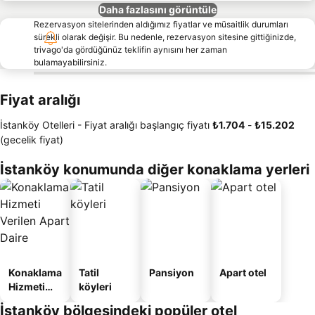
Daha fazlasını görüntüle
Rezervasyon sitelerinden aldığımız fiyatlar ve müsaitlik durumları
sürekli olarak değişir. Bu nedenle, rezervasyon sitesine gittiğinizde,
trivago'da gördüğünüz teklifin aynısını her zaman
bulamayabilirsiniz.
Fiyat aralığı
İstanköy Otelleri -
Fiyat aralığı
başlangıç fiyatı
‎₺1.704
-
‎₺15.202
(gecelik fiyat)
İstanköy konumunda diğer konaklama yerleri
Konaklama
Tatil
Pansiyon
Apart otel
Hizmeti
köyleri
Verilen
İstanköy bölgesindeki popüler otel
Apart