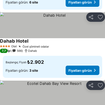
Fiyatları görün:
6 site
Fiyatları görün
Paylaş
Fa
Dahab Hotel
Otel
Özel şömineli odalar
4 Yıldız
7,7
İyi
566
Dahab
₺2.902
Başlangıç Fiyatı
Fiyatları görün:
3 site
Fiyatları görün
Paylaş
Fa