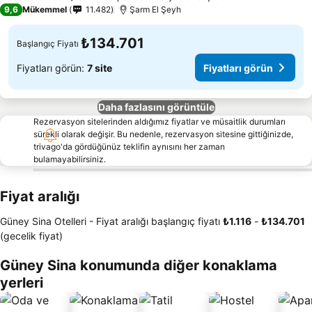
5 Yıldız
9,6
Mükemmel
11.482
Şarm El Şeyh
₺134.701
Başlangıç Fiyatı
Fiyatları görün:
7 site
Fiyatları görün
Daha fazlasını görüntüle
Rezervasyon sitelerinden aldığımız fiyatlar ve müsaitlik durumları
sürekli olarak değişir. Bu nedenle, rezervasyon sitesine gittiğinizde,
trivago'da gördüğünüz teklifin aynısını her zaman
bulamayabilirsiniz.
Fiyat aralığı
Güney Sina Otelleri -
Fiyat aralığı
başlangıç fiyatı
‎₺1.116
-
‎₺134.701
(gecelik fiyat)
Güney Sina konumunda diğer konaklama
yerleri