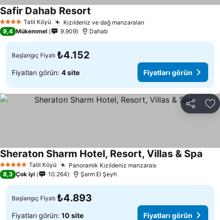
Safir Dahab Resort
Tatil Köyü
Kızıldeniz ve dağ manzaraları
4 Yıldız
9,4
Mükemmel
9.909
Dahab
₺4.152
Başlangıç Fiyatı
Fiyatları görün:
4 site
Fiyatları görün
Paylaş
Fa
Sheraton Sharm Hotel, Resort, Villas & Spa
Tatil Köyü
Panoramik Kızıldeniz manzarası
5 Yıldız
8,3
Çok iyi
10.264
Şarm El Şeyh
₺4.893
Başlangıç Fiyatı
Fiyatları görün:
10 site
Fiyatları görün