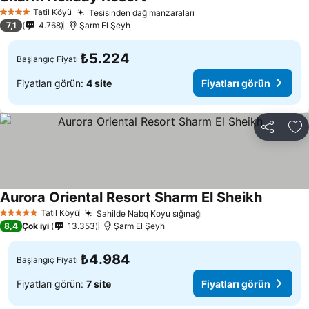
Tatil Köyü
Tesisinden dağ manzaraları
4 Yıldız
7,1
4.768
Şarm El Şeyh
₺5.224
Başlangıç Fiyatı
Fiyatları görün:
4 site
Fiyatları görün
Paylaş
Fa
Aurora Oriental Resort Sharm El Sheikh
Tatil Köyü
Sahilde Nabq Koyu sığınağı
5 Yıldız
8,4
Çok iyi
13.353
Şarm El Şeyh
₺4.984
Başlangıç Fiyatı
Fiyatları görün:
7 site
Fiyatları görün