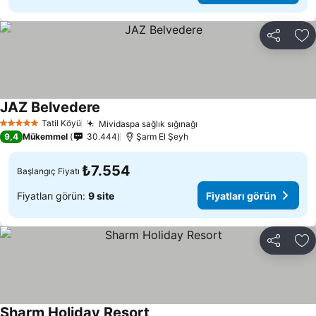
Paylaş
Fa
JAZ Belvedere
Tatil Köyü
Mividaspa sağlık sığınağı
5 Yıldız
9,4
Mükemmel
30.444
Şarm El Şeyh
₺7.554
Başlangıç Fiyatı
Fiyatları görün:
9 site
Fiyatları görün
Paylaş
Fa
Sharm Holiday Resort