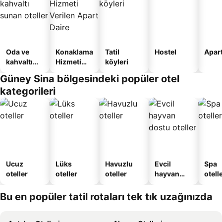
Oda ve
Konaklama
Tatil
Hostel
Apart
kahvaltı
Hizmeti
köyleri
sunan
Verilen
Güney Sina bölgesindeki popüler otel
oteller
Apart
kategorileri
Daire
Ucuz
Lüks
Havuzlu
Evcil
Spa
oteller
oteller
oteller
hayvan
otelle
dostu
oteller
Bu en popüler tatil rotaları tek tık uzağınızda