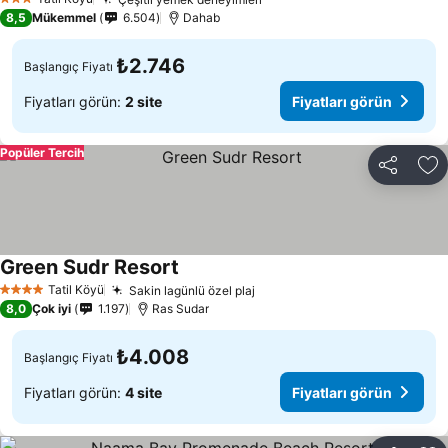
3 Yıldız
8,5
Mükemmel
6.504
Dahab
₺2.746
Başlangıç Fiyatı
Fiyatları görün:
2 site
Fiyatları görün
Popüler Tercih
Paylaş
Fa
Green Sudr Resort
Tatil Köyü
Sakin lagünlü özel plaj
4 Yıldız
8,0
Çok iyi
1.197
Ras Sudar
₺4.008
Başlangıç Fiyatı
Fiyatları görün:
4 site
Fiyatları görün