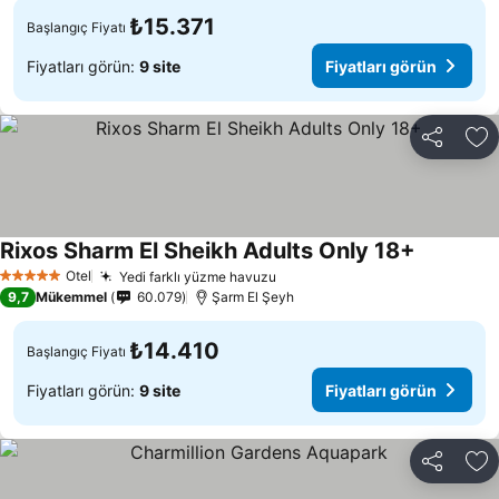
₺15.371
Başlangıç Fiyatı
Fiyatları görün:
9 site
Fiyatları görün
Paylaş
Fa
Rixos Sharm El Sheikh Adults Only 18+
Otel
Yedi farklı yüzme havuzu
5 Yıldız
9,7
Mükemmel
60.079
Şarm El Şeyh
₺14.410
Başlangıç Fiyatı
Fiyatları görün:
9 site
Fiyatları görün
Paylaş
Fa