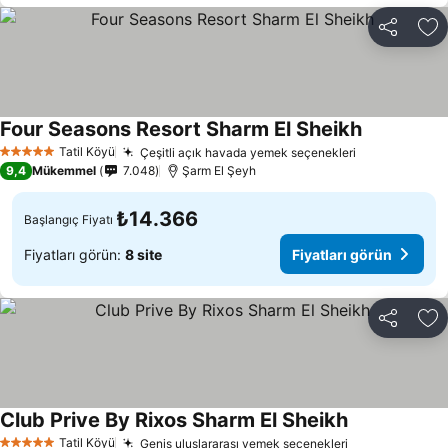
Paylaş
Fa
Four Seasons Resort Sharm El Sheikh
Tatil Köyü
Çeşitli açık havada yemek seçenekleri
5 Yıldız
9,4
Mükemmel
7.048
Şarm El Şeyh
₺14.366
Başlangıç Fiyatı
Fiyatları görün:
8 site
Fiyatları görün
Paylaş
Fa
Club Prive By Rixos Sharm El Sheikh
Tatil Köyü
Geniş uluslararası yemek seçenekleri