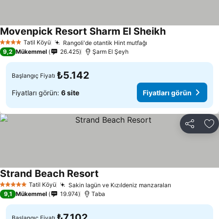
Movenpick Resort Sharm El Sheikh
Tatil Köyü
Rangoli'de otantik Hint mutfağı
4 Yıldız
9,2
Mükemmel
26.425
Şarm El Şeyh
₺5.142
Başlangıç Fiyatı
Fiyatları görün:
6 site
Fiyatları görün
Paylaş
Fa
Strand Beach Resort
Tatil Köyü
Sakin lagün ve Kızıldeniz manzaraları
5 Yıldız
9,1
Mükemmel
19.974
Taba
₺7.102
Başlangıç Fiyatı