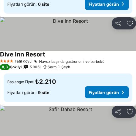
Fiyatları görün:
6 site
Fiyatları görün
Paylaş
Fa
Dive Inn Resort
Tatil Köyü
Havuz başında gastronomi ve barbekü
4 Yıldız
8,3
Çok iyi
5.906
Şarm El Şeyh
₺2.210
Başlangıç Fiyatı
Fiyatları görün:
9 site
Fiyatları görün
Paylaş
Fa