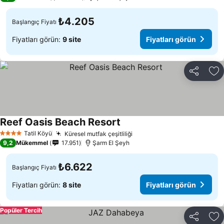
₺4.205
Başlangıç Fiyatı
Fiyatları görün:
9 site
Fiyatları görün
Paylaş
Fa
Reef Oasis Beach Resort
Tatil Köyü
Küresel mutfak çeşitliliği
4 Yıldız
9,2
Mükemmel
17.951
Şarm El Şeyh
₺6.622
Başlangıç Fiyatı
Fiyatları görün:
8 site
Fiyatları görün
Popüler Tercih
Paylaş
Fa