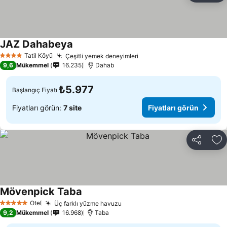
JAZ Dahabeya
Tatil Köyü
Çeşitli yemek deneyimleri
4 Yıldız
9,6
Mükemmel
16.235
Dahab
₺5.977
Başlangıç Fiyatı
Fiyatları görün:
7 site
Fiyatları görün
Paylaş
Fa
Mövenpick Taba
Otel
Üç farklı yüzme havuzu
5 Yıldız
9,2
Mükemmel
16.968
Taba