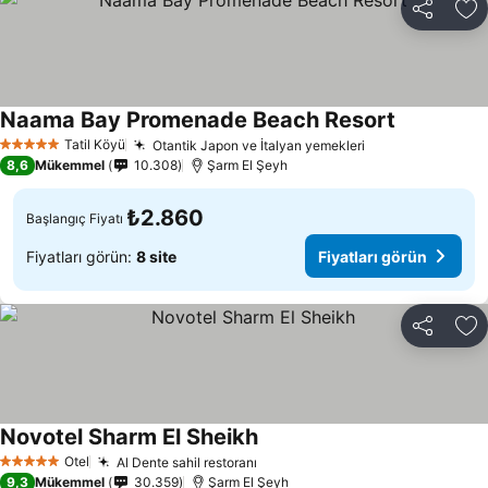
Paylaş
Fa
Naama Bay Promenade Beach Resort
Tatil Köyü
Otantik Japon ve İtalyan yemekleri
5 Yıldız
8,6
Mükemmel
10.308
Şarm El Şeyh
₺2.860
Başlangıç Fiyatı
Fiyatları görün:
8 site
Fiyatları görün
Paylaş
Fa
Novotel Sharm El Sheikh
Otel
Al Dente sahil restoranı
5 Yıldız
9,3
Mükemmel
30.359
Şarm El Şeyh