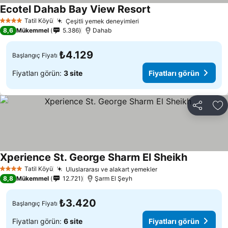
Ecotel Dahab Bay View Resort
Tatil Köyü
Çeşitli yemek deneyimleri
4 Yıldız
8,6
Mükemmel
5.386
Dahab
₺4.129
Başlangıç Fiyatı
Fiyatları görün:
3 site
Fiyatları görün
Paylaş
Fa
Xperience St. George Sharm El Sheikh
Tatil Köyü
Uluslararası ve alakart yemekler
4 Yıldız
8,8
Mükemmel
12.721
Şarm El Şeyh
₺3.420
Başlangıç Fiyatı
Fiyatları görün:
6 site
Fiyatları görün