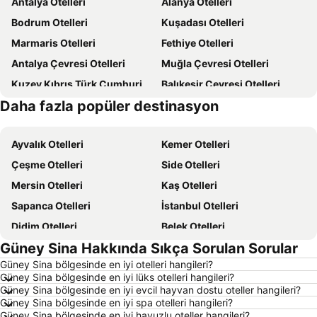
Antalya Otelleri
Alanya Otelleri
Bodrum Otelleri
Kuşadası Otelleri
Marmaris Otelleri
Fethiye Otelleri
Antalya Çevresi Otelleri
Muğla Çevresi Otelleri
Kuzey Kıbrıs Türk Cumhuriyeti Otelleri
Balıkesir Çevresi Otelleri
Daha fazla popüler destinasyon
Türkiye Otelleri
Kapadokya Otelleri
Ayvalık Otelleri
Kemer Otelleri
Çeşme Otelleri
Side Otelleri
Mersin Otelleri
Kaş Otelleri
Sapanca Otelleri
İstanbul Otelleri
Didim Otelleri
Belek Otelleri
Güney Sina Hakkında Sıkça Sorulan Sorular
Alaçatı Otelleri
Datça Otelleri
Güney Sina bölgesinde en iyi otelleri hangileri?
İzmir Otelleri
Ankara Otelleri
Güney Sina bölgesinde en iyi lüks otelleri hangileri?
Bozcaada Otelleri
Çanakkale Otelleri
Güney Sina bölgesinde en iyi evcil hayvan dostu oteller hangileri?
Güney Sina bölgesinde en iyi spa otelleri hangileri?
Erdek Otelleri
Manavgat Otelleri
Güney Sina bölgesinde en iyi havuzlu oteller hangileri?