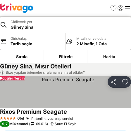
Favoriler
Giriş y
Me
Gidilecek yer
Güney Sina
Giriş/çıkış
Misafirler ve odalar
Tarih seçin
2 Misafir, 1 Oda.
Sırala
Filtrele
Harita
Güney Sina, Mısır Otelleri
Bize yapılan ödemeler sıralamamızı nasıl etkiler?
Popüler Tercih
Paylaş
Fa
Rixos Premium Seagate
Otel
Patenli havuz başı servisi
5 Yıldız
9,7
Mükemmel
69.616
Şarm El Şeyh