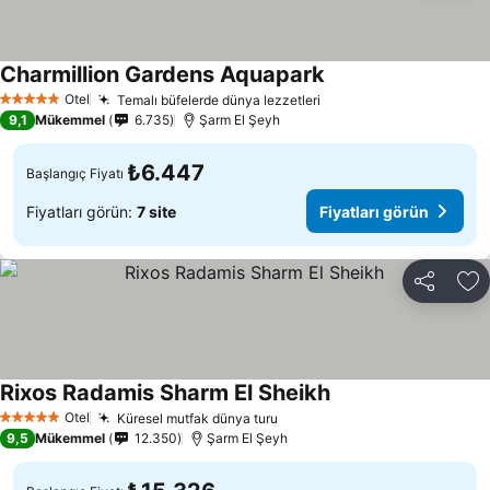
Charmillion Gardens Aquapark
Otel
Temalı büfelerde dünya lezzetleri
5 Yıldız
9,1
Mükemmel
6.735
Şarm El Şeyh
₺6.447
Başlangıç Fiyatı
Fiyatları görün:
7 site
Fiyatları görün
Paylaş
Fa
Rixos Radamis Sharm El Sheikh
Otel
Küresel mutfak dünya turu
5 Yıldız
9,5
Mükemmel
12.350
Şarm El Şeyh