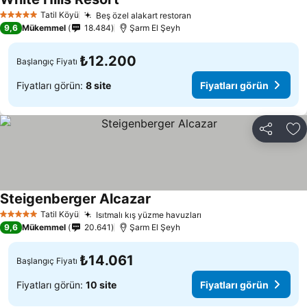
Tatil Köyü
Beş özel alakart restoran
5 Yıldız
9,6
Mükemmel
18.484
Şarm El Şeyh
₺12.200
Başlangıç Fiyatı
Fiyatları görün:
8 site
Fiyatları görün
Paylaş
Fa
Steigenberger Alcazar
Tatil Köyü
Isıtmalı kış yüzme havuzları
5 Yıldız
9,6
Mükemmel
20.641
Şarm El Şeyh
₺14.061
Başlangıç Fiyatı
Fiyatları görün:
10 site
Fiyatları görün