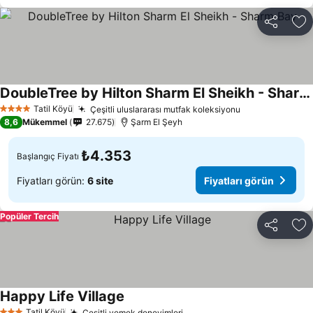
Paylaş
Fa
DoubleTree by Hilton Sharm El Sheikh - Sharm Bay
Tatil Köyü
Çeşitli uluslararası mutfak koleksiyonu
4 Yıldız
8,6
Mükemmel
27.675
Şarm El Şeyh
₺4.353
Başlangıç Fiyatı
Fiyatları görün:
6 site
Fiyatları görün
Popüler Tercih
Paylaş
Fa
Happy Life Village
Tatil Köyü
Çeşitli yemek deneyimleri