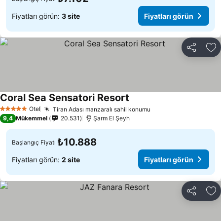
Fiyatları görün:
3 site
Fiyatları görün
Paylaş
Fa
Coral Sea Sensatori Resort
Otel
Tiran Adası manzaralı sahil konumu
5 Yıldız
9,4
Mükemmel
20.531
Şarm El Şeyh
₺10.888
Başlangıç Fiyatı
Fiyatları görün:
2 site
Fiyatları görün
Paylaş
Fa