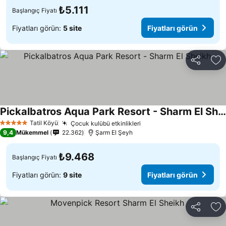
₺5.111
Başlangıç Fiyatı
Fiyatları görün:
5 site
Fiyatları görün
Paylaş
Fa
Pickalbatros Aqua Park Resort - Sharm El Sheikh
Tatil Köyü
Çocuk kulübü etkinlikleri
5 Yıldız
9,4
Mükemmel
22.362
Şarm El Şeyh
₺9.468
Başlangıç Fiyatı
Fiyatları görün:
9 site
Fiyatları görün
Paylaş
Fa