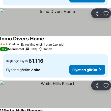
Paylaş
Fa
Inmo Divers Home
Otel
Ev resifine erişimi olan özel plaj
3 Yıldız
8,7
Mükemmel
533
Dahab
₺1.116
Başlangıç Fiyatı
Fiyatları görün:
2 site
Fiyatları görün
Paylaş
Fa
White Hills Resort