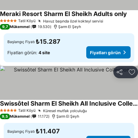
Meraki Resort Sharm El Sheikh Adults only
Tatil Köyü
Havuz başında özel kokteyl servisi
5 Yıldız
9,7
Mükemmel
19.530
Şarm El Şeyh
₺15.287
Başlangıç Fiyatı
Fiyatları görün:
4 site
Fiyatları görün
Paylaş
Fa
Swissôtel Sharm El Sheikh All Inclusive Collection
Tatil Köyü
Küresel mutfak yolculuğu
5 Yıldız
9,5
Mükemmel
11.172
Şarm El Şeyh
₺11.407
Başlangıç Fiyatı