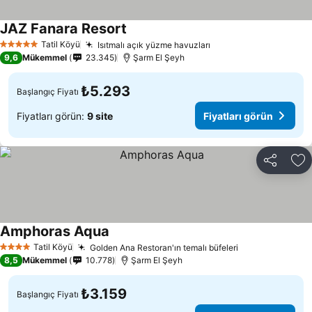
JAZ Fanara Resort
Tatil Köyü
Isıtmalı açık yüzme havuzları
5 Yıldız
9,6
Mükemmel
23.345
Şarm El Şeyh
₺5.293
Başlangıç Fiyatı
Fiyatları görün:
9 site
Fiyatları görün
Paylaş
Fa
Amphoras Aqua
Tatil Köyü
Golden Ana Restoran'ın temalı büfeleri
4 Yıldız
8,5
Mükemmel
10.778
Şarm El Şeyh
₺3.159
Başlangıç Fiyatı