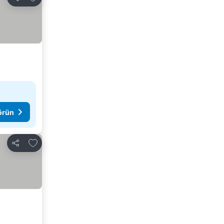
Paylaş
görün
Favorilerime ekle
Paylaş