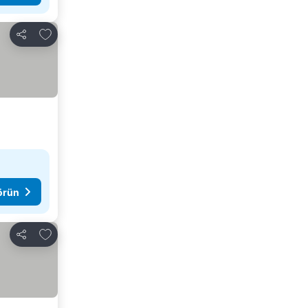
Favorilerime ekle
Paylaş
görün
Favorilerime ekle
Paylaş