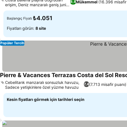
Mükemmel
(16.396 misafir
8,8
erişim, Deniz manzaralı geniş junior
süitler
₺4.051
Başlangıç Fiyatı
Fiyatları görün:
8 site
Popüler Tercih
Pierre & Vacances Terrazas Costa del Sol Res
Cebelitarık manzaralı sonsuzluk havuzu,
(7.713 misafir puanı)
7,4
Sadece yetişkinlere özel yüzme havuzu
Kesin fiyatları görmek için tarihleri seçin