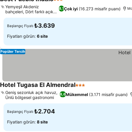
3 Yıldız
Yemyeşil Akdeniz
Çok iyi
(16.273 misafir puanı)
8,1
Mo
bahçeleri, Dört farklı açık
havuz
₺3.639
Başlangıç Fiyatı
Fiyatları görün:
6 site
Popüler Tercih
Hotel Tugasa El Almendral
3 Yıldız
Geniş sezonluk açık havuz,
Mükemmel
(3.171 misafir puanı)
8,6
Ünlü bölgesel gastronomi
₺2.704
Başlangıç Fiyatı
Fiyatları görün:
8 site