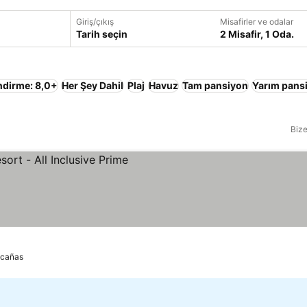
Giriş/çıkış
Misafirler ve odalar
Tarih seçin
2 Misafir, 1 Oda.
ndirme: 8,0+
Her Şey Dahil
Plaj
Havuz
Tam pansiyon
Yarım pans
Bize
scañas