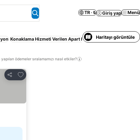
TR · ₺
Menü
Giriş yap
Haritayı görüntüle
iyon
Konaklama Hizmeti Verilen Apart Daire
Kahvaltı dâhil
Ücretsi
 yapılan ödemeler sıralamamızı nasıl etkiler?
Favorilerime ekle
Paylaş