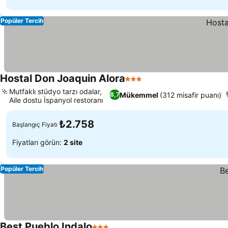
Popüler Tercih
Hostal Don Joaquin Alora
3 Yıldız
Mutfaklı stüdyo tarzı odalar,
Mükemmel
(312 misafir puanı)
8,7
Aile dostu İspanyol restoranı
₺2.758
Başlangıç Fiyatı
Fiyatları görün:
2 site
Popüler Tercih
Best Pueblo Indalo