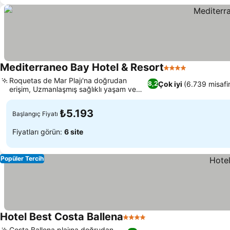
Mediterraneo Bay Hotel & Resort
4 Yıldız
Roquetas de Mar Plajı'na doğrudan
Çok iyi
(6.739 misafi
8,2
erişim, Uzmanlaşmış sağlıklı yaşam ve
spa merkezi
₺5.193
Başlangıç Fiyatı
Fiyatları görün:
6 site
Popüler Tercih
Hotel Best Costa Ballena
4 Yıldız
Costa Ballena plajına doğrudan