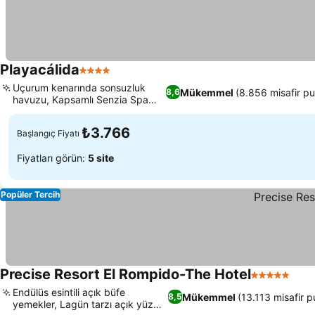
Playacálida
4 Yıldız
Uçurum kenarında sonsuzluk
Mükemmel
(8.856 misafir pu
8,6
havuzu, Kapsamlı Senzia Spa
devresi
₺3.766
Başlangıç Fiyatı
Fiyatları görün:
5 site
Popüler Tercih
Precise Resort El Rompido-The Hotel
5 Yıldız
Endülüs esintili açık büfe
Mükemmel
(13.113 misafir p
8,5
yemekler, Lagün tarzı açık yüzme