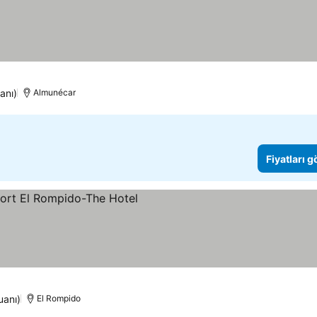
anı)
Almunécar
Fiyatları 
uanı)
El Rompido