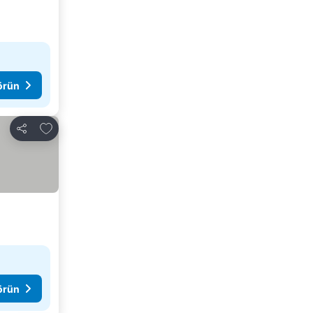
görün
Favorilerime ekle
Paylaş
görün