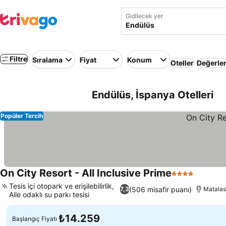
Gidilecek yer
Filtre
Sıralama
Fiyat
Konum
Oteller
Değerle
Endülüs, İspanya Otelleri
Popüler Tercih
On City Resort - All Inclusive Prime
4 Yıldız
Tesis içi otopark ve erişilebilirlik,
(506 misafir puanı)
7,3
Matala
Aile odaklı su parkı tesisi
₺14.259
Başlangıç Fiyatı