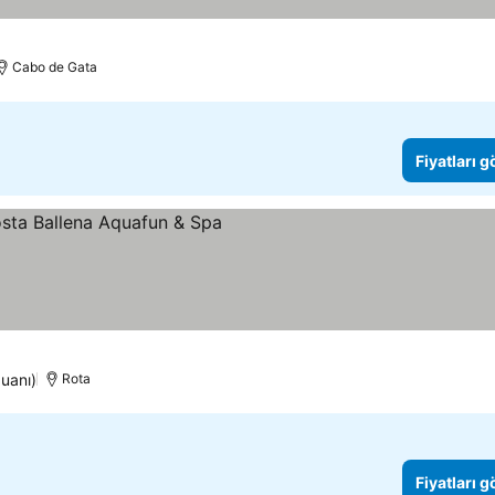
Cabo de Gata
Fiyatları 
puanı)
Rota
Fiyatları 