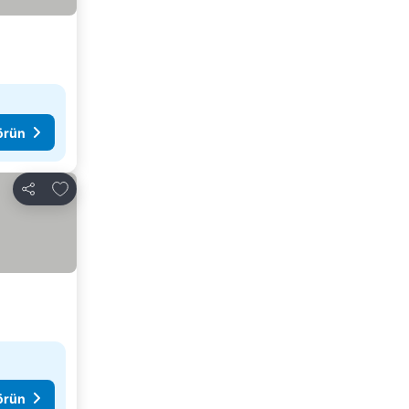
görün
Favorilerime ekle
Paylaş
görün