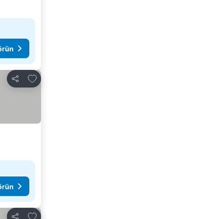
görün
Favorilerime ekle
Paylaş
görün
Favorilerime ekle