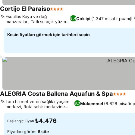
Cortijo El Paraíso
4 Yıldız
Escullos Koyu ve dağ
Çok iyi
(1.347 misafir puanı)
8,4
manzaraları, Tatlı su açık yüzme
havuzu
Kesin fiyatları görmek için tarihleri seçin
ALEGRIA Costa Ballena Aquafun & Spa
4 Yıldız
Tam hizmet veren sağlıklı yaşam
Mükemmel
(6.626 misafir 
8,7
merkezi, Rota şehir merkezine
yakınlık
₺4.476
Başlangıç Fiyatı
Fiyatları görün:
6 site