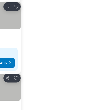
Favorilerime ekle
Paylaş
görün
Favorilerime ekle
Paylaş