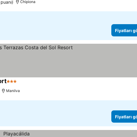
 puanı)
Chipiona
Fiyatları 
ort
3 Yıldız
Manilva
Fiyatları 