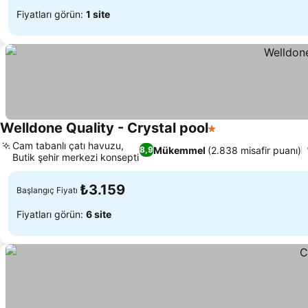
Fiyatları görün:
1 site
Welldone Quality - Crystal pool
1 Yıldız
Cam tabanlı çatı havuzu,
Mükemmel
(2.838 misafir puanı)
8,9
Butik şehir merkezi konsepti
₺3.159
Başlangıç Fiyatı
Fiyatları görün:
6 site