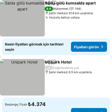
Salda gölü kumsalda apart
Paylaş
Favorilerime ekle
9,6
Mükemmel
164
Şehir merkezi 61.6 km uzaklıkta
Huzurlu bahçe vahası
Fiyatları görün
Kesin fiyatları görmek için tarihleri
Fiyatları görün
seçin
Unipark Hotel
Paylaş
Favorilerime ekle
Fiyatları gör
/
Değerlendirme yok
Şehir merkezi 6.5 km uzaklıkta
₺4.374
Başlangıç Fiyatı