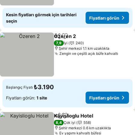
Kesin fiyatları görmek için tarihleri
Fiyatları görün
seçin
Özeren 2
Paylaş
Favorilerime ekle
Fiyatları görün
7,9
İyi
240
Şehir merkezi 1.1 km uzaklıkta
Zengin ve çeşitli açık büfe kahvaltı
Fiyatla
₺3.190
Başlangıç Fiyatı
Fiyatları görün:
1 site
Fiyatları görün
Kayislioglu Hotel
Paylaş
Favorilerime ekle
Fiyatları 
8,4
Çok iyi
558
Şehir merkezi 0.6 km uzaklıkta
Ev yapımı kahvaltı büfesi
Fiyatları görün