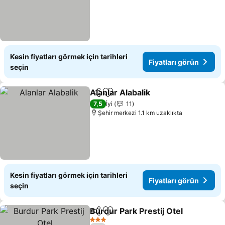
Kesin fiyatları görmek için tarihleri
Fiyatları görün
seçin
Alanlar Alabalik
Paylaş
Favorilerime ekle
Fiyatları g
7,5
İyi
11
Şehir merkezi 1.1 km uzaklıkta
Kesin fiyatları görmek için tarihleri
Fiyatları görün
seçin
Burdur Park Prestij Otel
Paylaş
Favorilerime ekle
Fi
3 Yıldız