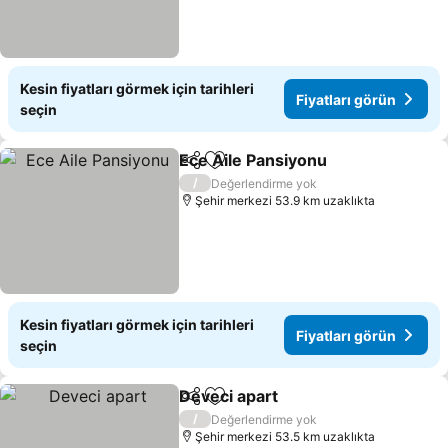
Kesin fiyatları görmek için tarihleri
Fiyatları görün
seçin
Ece Aile Pansiyonu
Paylaş
Favorilerime ekle
Fiyatla
/
Değerlendirme yok
Şehir merkezi 53.9 km uzaklıkta
Kesin fiyatları görmek için tarihleri
Fiyatları görün
seçin
Deveci apart
Paylaş
Favorilerime ekle
Fiyatları görü
/
Değerlendirme yok
Şehir merkezi 53.5 km uzaklıkta