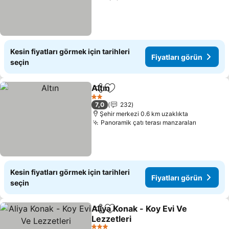
Kesin fiyatları görmek için tarihleri
Fiyatları görün
seçin
Altın
Paylaş
Favorilerime ekle
Fiyatları görün
2 Yıldız
7,0
232
Şehir merkezi 0.6 km uzaklıkta
Panoramik çatı terası manzaraları
Fiyatlar
Kesin fiyatları görmek için tarihleri
Fiyatları görün
seçin
Aliya Konak - Koy Evi Ve
Paylaş
Favorilerime ekle
Lezzetleri