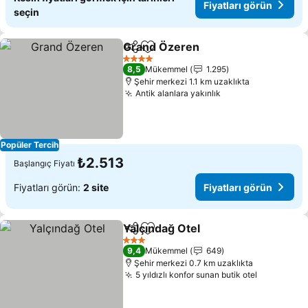
Fiyatları görün
seçin
Grand Özeren
Paylaş
Favorilerime ekle
Fiyatları gör
4 Yıldız
8,5
Mükemmel
1.295
Şehir merkezi 1.1 km uzaklıkta
Antik alanlara yakınlık
Fiyatları görün
Popüler Tercih
₺2.513
Başlangıç Fiyatı
Fiyatları görün:
2 site
Fiyatları görün
Yalçındağ Otel
Paylaş
Favorilerime ekle
Fiyatları gö
3 Yıldız
9,4
Mükemmel
649
Şehir merkezi 0.7 km uzaklıkta
5 yıldızlı konfor sunan butik otel
Fiyatları 