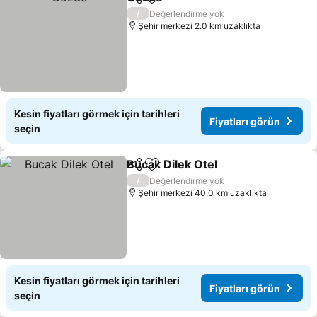
Paylaş
Favorilerime ekle
Fiyatları görün
/
Değerlendirme yok
Şehir merkezi 2.0 km uzaklıkta
Kesin fiyatları görmek için tarihleri
Fiyatları görün
seçin
Bucak Dilek Otel
Paylaş
Favorilerime ekle
Fiyatları 
/
Değerlendirme yok
Şehir merkezi 40.0 km uzaklıkta
Kesin fiyatları görmek için tarihleri
Fiyatları görün
seçin