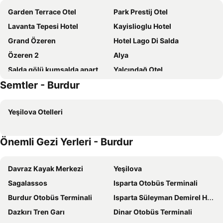
Garden Terrace Otel
Park Prestij Otel
Lavanta Tepesi Hotel
Kayislioglu Hotel
Grand Özeren
Hotel Lago Di Salda
Özeren 2
Alya
Salda gölü kumsalda apart
Yalçındağ Otel
Semtler - Burdur
Altın
Aliya Konak - Koy Evi Ve Lezzetleri
Park Prestij Hotel
Lavanta Villa
Yeşilova Otelleri
Önemli Gezi Yerleri - Burdur
Davraz Kayak Merkezi
Yeşilova
Sagalassos
Isparta Otobüs Terminali
Burdur Otobüs Terminali
Isparta Süleyman Demirel Havalimanı
Dazkırı Tren Garı
Dinar Otobüs Terminali