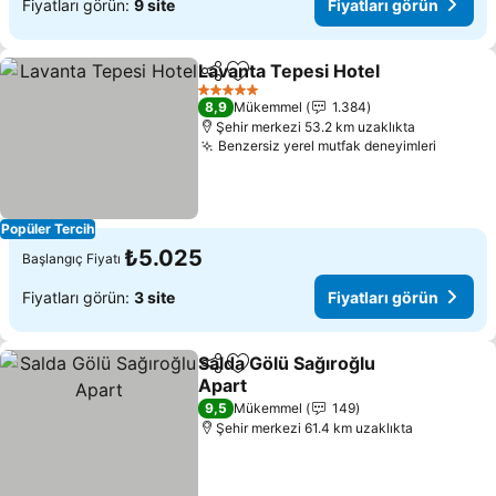
Fiyatları görün:
9 site
Fiyatları görün
Lavanta Tepesi Hotel
Paylaş
Favorilerime ekle
Fiyat
5 Yıldız
8,9
Mükemmel
1.384
Şehir merkezi 53.2 km uzaklıkta
Benzersiz yerel mutfak deneyimleri
Fiyatla
Popüler Tercih
₺5.025
Başlangıç Fiyatı
Fiyatları görün:
3 site
Fiyatları görün
Salda Gölü Sağıroğlu
Paylaş
Favorilerime ekle
Apart
Fiyatları görün
9,5
Mükemmel
149
Şehir merkezi 61.4 km uzaklıkta