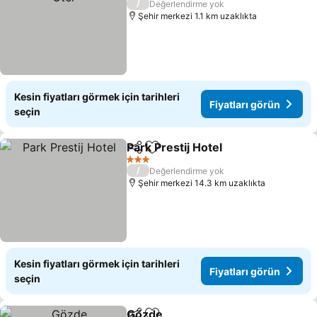
/
Değerlendirme yok
Şehir merkezi 1.1 km uzaklıkta
Kesin fiyatları görmek için tarihleri
Fiyatları görün
seçin
Park Prestij Hotel
Paylaş
Favorilerime ekle
Fiyatları
3 Yıldız
/
Değerlendirme yok
Şehir merkezi 14.3 km uzaklıkta
Kesin fiyatları görmek için tarihleri
Fiyatları görün
seçin
Gözde