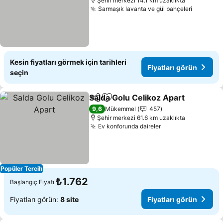
Şehir merkezi 14.1 km uzaklıkta
Sarmaşık lavanta ve gül bahçeleri
Fiyatlar
Kesin fiyatları görmek için tarihleri
Fiyatları görün
seçin
Salda Golu Celikoz Apart
Paylaş
Favorilerime ekle
F
9,6
Mükemmel
457
Şehir merkezi 61.6 km uzaklıkta
Ev konforunda daireler
Fiyatları görün
Popüler Tercih
₺1.762
Başlangıç Fiyatı
Fiyatları görün:
8 site
Fiyatları görün