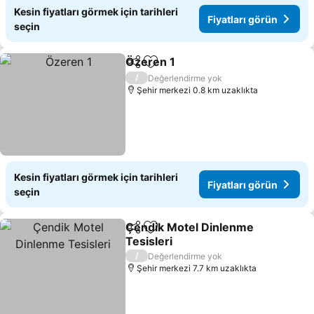
Kesin fiyatları görmek için tarihleri
Fiyatları görün
seçin
Özeren 1
Paylaş
Favorilerime ekle
Fiyatları görün
/
Değerlendirme yok
Şehir merkezi 0.8 km uzaklıkta
Kesin fiyatları görmek için tarihleri
Fiyatları görün
seçin
Çendik Motel Dinlenme
Paylaş
Favorilerime ekle
Tesisleri
Fiyatları görün
/
Değerlendirme yok
Şehir merkezi 7.7 km uzaklıkta