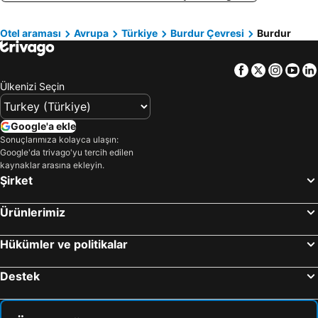
Kuşadası, Aydın Çevresi Otel
Ayvalık, Balıkesir Çevresi Otel
Otel araması
Avrupa
Türkiye
Burdur Çevresi
Burdur
Marmaris, Muğla Çevresi Otel
Bodrum, Muğla Çevresi Otel
Fethiye, Muğla Çevresi Otel
Ankara, Ankara Çevresi Otel
Facebook
Twitter
Insta
Yo
Ülkenizi Seçin
Google'a ekle
Sonuçlarımıza kolayca ulaşın:
Google'da trivago'yu tercih edilen
kaynaklar arasına ekleyin.
Şirket
Ürünlerimiz
Hükümler ve politikalar
Destek