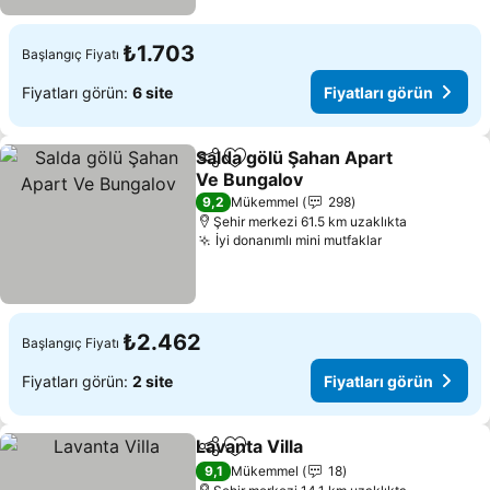
₺1.703
Başlangıç Fiyatı
Fiyatları görün:
6 site
Fiyatları görün
Salda gölü Şahan Apart
Paylaş
Favorilerime ekle
Ve Bungalov
Fiyatları görün
9,2
Mükemmel
298
Şehir merkezi 61.5 km uzaklıkta
İyi donanımlı mini mutfaklar
Fiyatları gör
₺2.462
Başlangıç Fiyatı
Fiyatları görün:
2 site
Fiyatları görün
Lavanta Villa
Paylaş
Favorilerime ekle
Fiyatları görü
9,1
Mükemmel
18