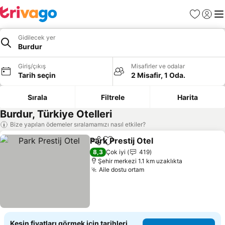
Favoriler
Giriş y
Me
Gidilecek yer
Burdur
Giriş/çıkış
Misafirler ve odalar
Tarih seçin
2 Misafir, 1 Oda.
Sırala
Filtrele
Harita
Burdur, Türkiye Otelleri
Bize yapılan ödemeler sıralamamızı nasıl etkiler?
Park Prestij Otel
Paylaş
Favorilerime ekle
Fiyatları 
8,3
Çok iyi
419
Şehir merkezi 1.1 km uzaklıkta
Aile dostu ortam
Fiyatları görün
Kesin fiyatları görmek için tarihleri