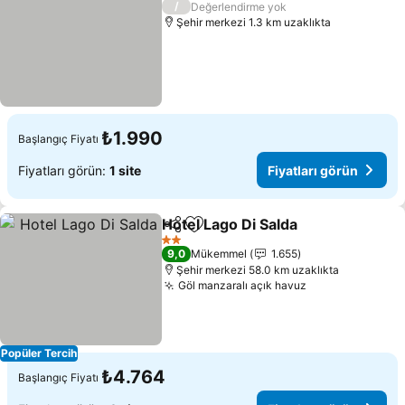
/
Değerlendirme yok
Şehir merkezi 1.3 km uzaklıkta
₺1.990
Başlangıç Fiyatı
Fiyatları görün:
1 site
Fiyatları görün
Hotel Lago Di Salda
Paylaş
Favorilerime ekle
Fiyatla
2 Yıldız
9,0
Mükemmel
1.655
Şehir merkezi 58.0 km uzaklıkta
Göl manzaralı açık havuz
Fiyatları görün
Popüler Tercih
₺4.764
Başlangıç Fiyatı