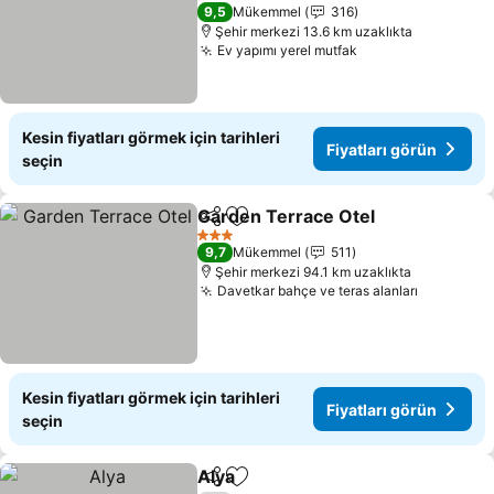
Fiyatları görün
3 Yıldız
9,5
Mükemmel
316
Şehir merkezi 13.6 km uzaklıkta
Ev yapımı yerel mutfak
Fiyatları görün
Kesin fiyatları görmek için tarihleri
Fiyatları görün
seçin
Garden Terrace Otel
Paylaş
Favorilerime ekle
Fiyatl
3 Yıldız
9,7
Mükemmel
511
Şehir merkezi 94.1 km uzaklıkta
Davetkar bahçe ve teras alanları
Fiyatları
Kesin fiyatları görmek için tarihleri
Fiyatları görün
seçin
Alya
Paylaş
Favorilerime ekle
Fiyatları görün