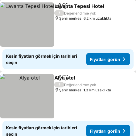
Lavanta Tepesi Hotel
Paylaş
Favorilerime ekle
Fiyat
/
Değerlendirme yok
Şehir merkezi 6.2 km uzaklıkta
Kesin fiyatları görmek için tarihleri
Fiyatları görün
seçin
Alya otel
Paylaş
Favorilerime ekle
Fiyatları görün
/
Değerlendirme yok
Şehir merkezi 1.3 km uzaklıkta
Kesin fiyatları görmek için tarihleri
Fiyatları görün
seçin