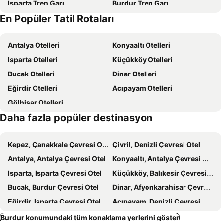
Isparta Tren Garı
Burdur Tren Garı
En Popüler Tatil Rotaları
Antalya Otelleri
Konyaaltı Otelleri
Isparta Otelleri
Küçükköy Otelleri
Bucak Otelleri
Dinar Otelleri
Eğirdir Otelleri
Acıpayam Otelleri
Gölhisar Otelleri
Daha fazla popüler destinasyon
Kepez, Çanakkale Çevresi Otel
Çivril, Denizli Çevresi Otel
Antalya, Antalya Çevresi Otel
Konyaaltı, Antalya Çevresi Otel
Isparta, Isparta Çevresi Otel
Küçükköy, Balıkesir Çevresi Otel
Bucak, Burdur Çevresi Otel
Dinar, Afyonkarahisar Çevresi Otel
Eğirdir, Isparta Çevresi Otel
Acıpayam, Denizli Çevresi Otel
İstanbul, İstanbul Çevresi Otel
Alanya, Antalya Çevresi Otel
Burdur konumundaki tüm konaklama yerlerini göster