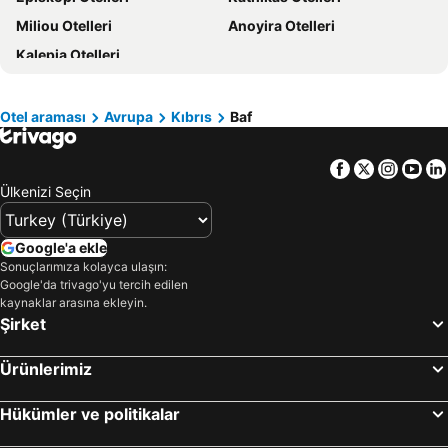
Miliou Otelleri
Anoyira Otelleri
Sakız Adası Otelleri
Yunanistan Otelleri
Kalepia Otelleri
İstanbul Çevresi Otelleri
Thassos Island Otelleri
Girne Otelleri
Mısır Otelleri
Maldivler Otelleri
Marmara Bölgesi Otelleri
Otel araması
Avrupa
Kıbrıs
Baf
Afyonkarahisar Çevresi Otelleri
Chalkidiki Otelleri
Facebook
Twitter
Insta
Yo
Ülkenizi Seçin
Google'a ekle
Sonuçlarımıza kolayca ulaşın:
Google'da trivago'yu tercih edilen
kaynaklar arasına ekleyin.
Şirket
Ürünlerimiz
Hükümler ve politikalar