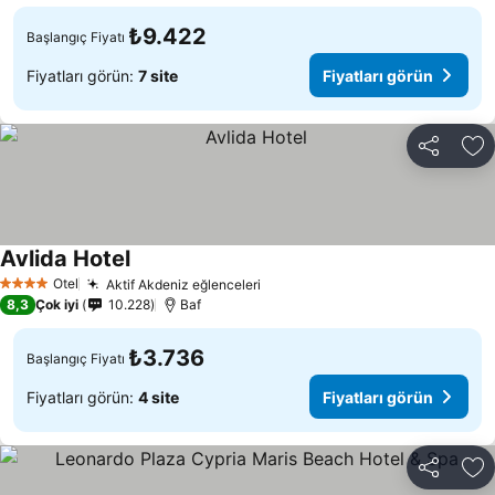
₺9.422
Başlangıç Fiyatı
Fiyatları görün:
7 site
Fiyatları görün
Paylaş
Fa
Avlida Hotel
Fiyatları görün
Otel
Aktif Akdeniz eğlenceleri
Fiyatları görün
4 Yıldız
8,3
Çok iyi
10.228
Baf
₺3.736
Başlangıç Fiyatı
Fiyatları görün:
4 site
Fiyatları görün
Paylaş
Fa