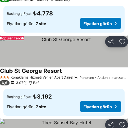
₺4.778
Başlangıç Fiyatı
Fiyatları görün:
7 site
Fiyatları görün
Popüler Tercih
Paylaş
Fa
Club St George Resort
Fiyatları görün
Konaklama Hizmeti Verilen Apart Daire
Panoramik Akdeniz manzaraları
3 Yıldız
6,6
3.079
Baf
₺3.192
Başlangıç Fiyatı
Fiyatları görün:
7 site
Fiyatları görün
Paylaş
Fa