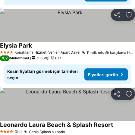
Paylaş
Fa
Elysia Park
Fiyatları görün
Konaklama Hizmeti Verilen Apart Daire
Pratik misafir karşılama hizmetleri
4 Yıldız
9,2
Mükemmel
3.638
Baf
Kesin fiyatları görmek için tarihleri
Fiyatları görün
seçin
Paylaş
Fa
Leonardo Laura Beach & Splash Resort
Fiyatları 
Otel
Geniş Splash su parkı
Fiyatları görün
4 Yıldız