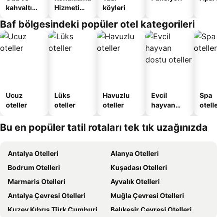
kahvaltı
Hizmeti
köyleri
sunan
Verilen
Baf bölgesindeki popüler otel kategorileri
oteller
Apart
Daire
Ucuz
Lüks
Havuzlu
Evcil
Spa
oteller
oteller
oteller
hayvan
otelle
dostu
oteller
Bu en popüler tatil rotaları tek tık uzağınızda
Antalya Otelleri
Alanya Otelleri
Bodrum Otelleri
Kuşadası Otelleri
Marmaris Otelleri
Ayvalık Otelleri
Antalya Çevresi Otelleri
Muğla Çevresi Otelleri
Kuzey Kıbrıs Türk Cumhuriyeti Otelleri
Balıkesir Çevresi Otelleri