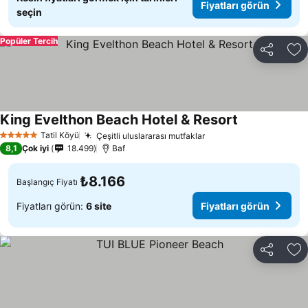
Fiyatları görün
seçin
Popüler Tercih
Paylaş
Fa
King Evelthon Beach Hotel & Resort
Fiyatları görü
Tatil Köyü
Çeşitli uluslararası mutfaklar
Fiyatları görün
5 Yıldız
8,1
Çok iyi
18.499
Baf
₺8.166
Başlangıç Fiyatı
Fiyatları görün:
6 site
Fiyatları görün
Paylaş
Fa