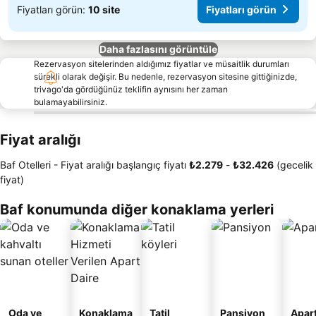
Fiyatları görün:
10 site
Fiyatları görün
Daha fazlasını görüntüle
Rezervasyon sitelerinden aldığımız fiyatlar ve müsaitlik durumları
sürekli olarak değişir. Bu nedenle, rezervasyon sitesine gittiğinizde,
trivago'da gördüğünüz teklifin aynısını her zaman
bulamayabilirsiniz.
Fiyat aralığı
Baf Otelleri -
Fiyat aralığı
başlangıç fiyatı
‎₺2.279
-
‎₺32.426
(gecelik
fiyat)
Baf konumunda diğer konaklama yerleri
Oda ve
Konaklama
Tatil
Pansiyon
Apart