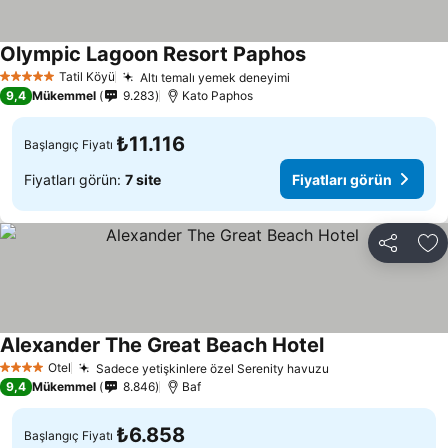
Olympic Lagoon Resort Paphos
Fiyatları görün
Tatil Köyü
Altı temalı yemek deneyimi
Fiyatları görün
5 Yıldız
9,4
Mükemmel
9.283
Kato Paphos
₺11.116
Başlangıç Fiyatı
Fiyatları görün:
7 site
Fiyatları görün
Paylaş
Fa
Alexander The Great Beach Hotel
Fiyatları görün
Otel
Sadece yetişkinlere özel Serenity havuzu
Fiyatları görün
4 Yıldız
9,4
Mükemmel
8.846
Baf
₺6.858
Başlangıç Fiyatı