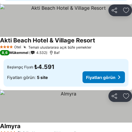
Paylaş
Fa
Akti Beach Hotel & Village Resort
Fiyatları görün
Otel
Temalı uluslararası açık büfe yemekler
Fiyatları görün
4 Yıldız
8,6
Mükemmel
4.532
Baf
₺4.591
Başlangıç Fiyatı
Fiyatları görün:
5 site
Fiyatları görün
Paylaş
Fa
Almyra
Fiyatları görün