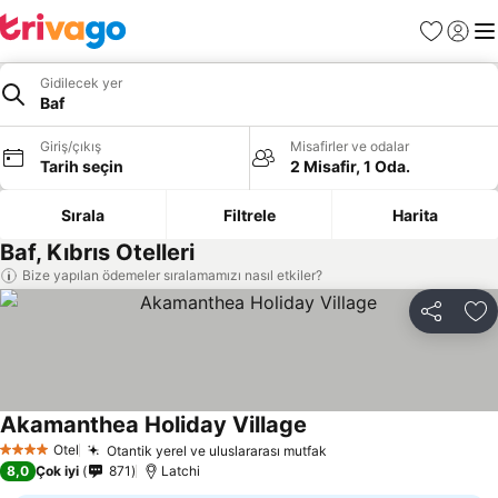
Favoriler
Giriş y
Me
Gidilecek yer
Baf
Giriş/çıkış
Misafirler ve odalar
Tarih seçin
2 Misafir, 1 Oda.
Sırala
Filtrele
Harita
Baf, Kıbrıs Otelleri
Bize yapılan ödemeler sıralamamızı nasıl etkiler?
Paylaş
Fa
Akamanthea Holiday Village
Fiyatları görün
Otel
Otantik yerel ve uluslararası mutfak
Fiyatları görün
4 Yıldız
8,0
Çok iyi
871
Latchi