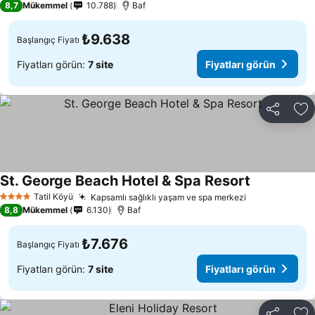
8,7
Mükemmel
10.788
Baf
₺9.638
Başlangıç Fiyatı
Fiyatları görün:
7 site
Fiyatları görün
Paylaş
Fa
St. George Beach Hotel & Spa Resort
Fiyatları gö
Tatil Köyü
Kapsamlı sağlıklı yaşam ve spa merkezi
Fiyatları gör
4 Yıldız
8,8
Mükemmel
6.130
Baf
₺7.676
Başlangıç Fiyatı
Fiyatları görün:
7 site
Fiyatları görün