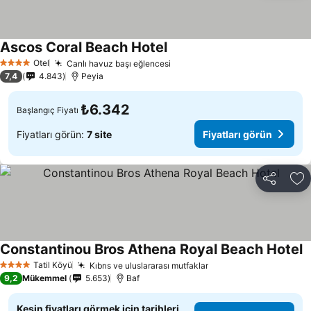
Ascos Coral Beach Hotel
Fiyatları görün
Otel
Canlı havuz başı eğlencesi
Fiyatları görün
4 Yıldız
7,4
4.843
Peyia
₺6.342
Başlangıç Fiyatı
Fiyatları görün:
7 site
Fiyatları görün
Paylaş
Fa
Constantinou Bros Athena Royal Beach Hotel
F
Tatil Köyü
Kıbrıs ve uluslararası mutfaklar
Fiyatları görün
4 Yıldız
9,2
Mükemmel
5.653
Baf
Kesin fiyatları görmek için tarihleri