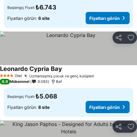
₺6.743
Başlangıç Fiyatı
Fiyatları görün:
6 site
Fiyatları görün
Paylaş
Fa
Leonardo Cypria Bay
Fiyatları görün
Otel
Uzmanlaşmış çocuk ve genç kulüpleri
Fiyatları görün
4 Yıldız
8,9
Mükemmel
9.083
Baf
₺5.068
Başlangıç Fiyatı
Fiyatları görün:
8 site
Fiyatları görün
Paylaş
Fa