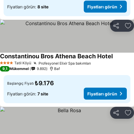
Fiyatları görün:
8 site
Fiyatları görün
Paylaş
Fa
Constantinou Bros Athena Beach Hotel
Fiyatları
Tatil Köyü
Profesyonel Elixir Spa bakımları
Fiyatları görün
4 Yıldız
9,1
Mükemmel
9.892
Baf
₺9.176
Başlangıç Fiyatı
Fiyatları görün:
7 site
Fiyatları görün
Paylaş
Fa