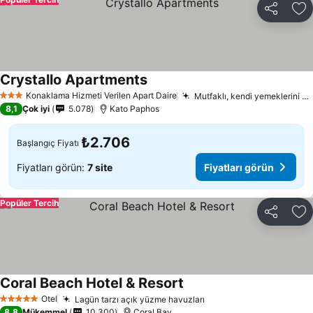
Paylaş
Fa
Crystallo Apartments
Fiyatları görün
Konaklama Hizmeti Verilen Apart Daire
Mutfaklı, kendi yemeklerini hazırlayabileceğin konaklama
3 Yıldız
8,1
Çok iyi
5.078
Kato Paphos
₺2.706
Başlangıç Fiyatı
Fiyatları görün:
7 site
Fiyatları görün
Popüler Tercih
Paylaş
Fa
Coral Beach Hotel & Resort
Fiyatları görün
Otel
Lagün tarzı açık yüzme havuzları
Fiyatları görün
5 Yıldız
8,8
Mükemmel
10.300
Coral Bay