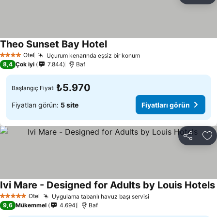
Theo Sunset Bay Hotel
Fiyatları görün
Otel
Uçurum kenarında eşsiz bir konum
Fiyatları görün
4 Yıldız
8,4
Çok iyi
7.844
Baf
₺5.970
Başlangıç Fiyatı
Fiyatları görün:
5 site
Fiyatları görün
Paylaş
Fa
Ivi Mare - Designed for Adults by Louis Hotels
Otel
Uygulama tabanlı havuz başı servisi
Fiyatları görün
5 Yıldız
9,6
Mükemmel
4.694
Baf