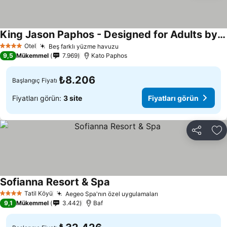
King Jason Paphos - Designed for Adults by Louis Hotels
Fiyatları görün
Otel
Beş farklı yüzme havuzu
Fiyatları görün
4 Yıldız
9,5
Mükemmel
7.969
Kato Paphos
₺8.206
Başlangıç Fiyatı
Fiyatları görün:
3 site
Fiyatları görün
Paylaş
Fa
Sofianna Resort & Spa
Fiyatları görün
Tatil Köyü
Aegeo Spa'nın özel uygulamaları
Fiyatları görün
4 Yıldız
9,1
Mükemmel
3.442
Baf