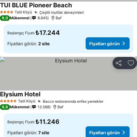
TUI BLUE Pioneer Beach
Fiyatları görün
Tatil Köyü
Çeşitli mutfak deneyimleri
Fiyatları görün
4 Yıldız
9,0
Mükemmel
8.645
Baf
₺17.244
Başlangıç Fiyatı
Fiyatları görün:
2 site
Fiyatları görün
Paylaş
Fa
Elysium Hotel
Fiyatları görün
Tatil Köyü
Bacco restoranında enfes yemekler
Fiyatları görün
5 Yıldız
9,6
Mükemmel
13.588
Baf
₺11.246
Başlangıç Fiyatı
Fiyatları görün:
7 site
Fiyatları görün