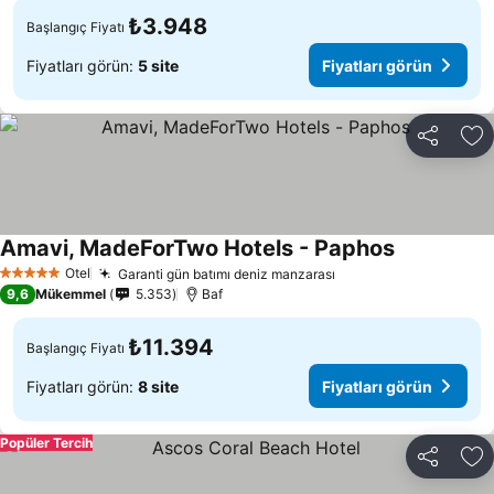
₺3.948
Başlangıç Fiyatı
Fiyatları görün:
5 site
Fiyatları görün
Paylaş
Fa
Amavi, MadeForTwo Hotels - Paphos
Fiyatları gö
Otel
Garanti gün batımı deniz manzarası
Fiyatları görün
5 Yıldız
9,6
Mükemmel
5.353
Baf
₺11.394
Başlangıç Fiyatı
Fiyatları görün:
8 site
Fiyatları görün
Popüler Tercih
Paylaş
Fa