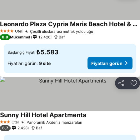
Leonardo Plaza Cypria Maris Beach Hotel & Spa
Fiyatları görün
Otel
Çeşitli uluslararası mutfak yolculuğu
Fiyatları görün
4 Yıldız
8,8
Mükemmel
12.426
Baf
₺5.583
Başlangıç Fiyatı
Fiyatları görün:
9 site
Fiyatları görün
Paylaş
Fa
Sunny Hill Hotel Apartments
Fiyatları görün
Otel
Panoramik Akdeniz manzaraları
Fiyatları görün
3 Yıldız
6,7
2.428
Baf