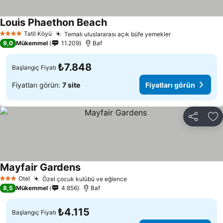
Louis Phaethon Beach
Fiyatları görün
Tatil Köyü
Temalı uluslararası açık büfe yemekler
Fiyatları görü
4 Yıldız
9,0
Mükemmel
11.209
Baf
₺7.848
Başlangıç Fiyatı
Fiyatları görün:
7 site
Fiyatları görün
Paylaş
Fa
Mayfair Gardens
Fiyatları görün
Otel
Özel çocuk kulübü ve eğlence
Fiyatları görün
3 Yıldız
8,5
Mükemmel
4.856
Baf
₺4.115
Başlangıç Fiyatı