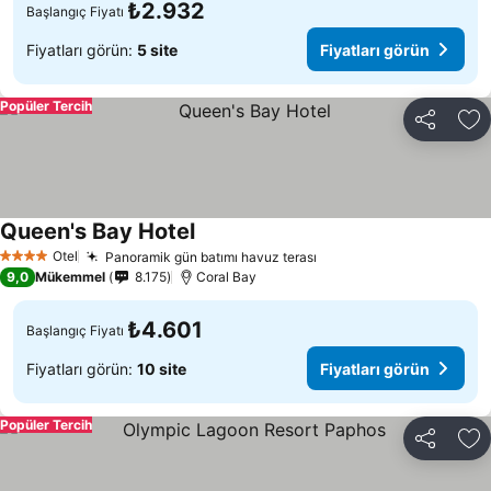
₺2.932
Başlangıç Fiyatı
Fiyatları görün:
5 site
Fiyatları görün
Popüler Tercih
Paylaş
Fa
Queen's Bay Hotel
Fiyatları görün
Otel
Panoramik gün batımı havuz terası
Fiyatları görün
4 Yıldız
9,0
Mükemmel
8.175
Coral Bay
₺4.601
Başlangıç Fiyatı
Fiyatları görün:
10 site
Fiyatları görün
Popüler Tercih
Paylaş
Fa