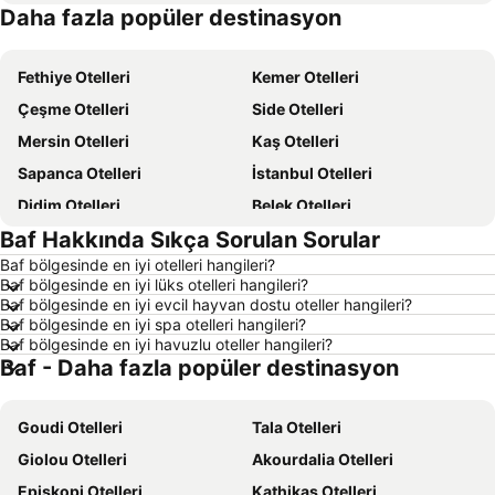
Daha fazla popüler destinasyon
Kıbrıs Otelleri
Türkiye Otelleri
Fethiye Otelleri
Kemer Otelleri
Çeşme Otelleri
Side Otelleri
Mersin Otelleri
Kaş Otelleri
Sapanca Otelleri
İstanbul Otelleri
Didim Otelleri
Belek Otelleri
Baf Hakkında Sıkça Sorulan Sorular
Alaçatı Otelleri
Datça Otelleri
Baf bölgesinde en iyi otelleri hangileri?
İzmir Otelleri
Ankara Otelleri
Baf bölgesinde en iyi lüks otelleri hangileri?
Bozcaada Otelleri
Çanakkale Otelleri
Baf bölgesinde en iyi evcil hayvan dostu oteller hangileri?
Baf bölgesinde en iyi spa otelleri hangileri?
Erdek Otelleri
Manavgat Otelleri
Baf bölgesinde en iyi havuzlu oteller hangileri?
Baf - Daha fazla popüler destinasyon
Ölüdeniz Otelleri
Kapadokya Otelleri
Ege Sahilleri Otelleri
Aydın Çevresi Otelleri
Goudi Otelleri
Tala Otelleri
İzmir Çevresi Otelleri
Mersin Çevresi Otelleri
Giolou Otelleri
Akourdalia Otelleri
Ege Bölgesi Otelleri
Akdeniz Bölgesi Otelleri
Episkopi Otelleri
Kathikas Otelleri
Samos Otelleri
Çanakkale Çevresi Otelleri