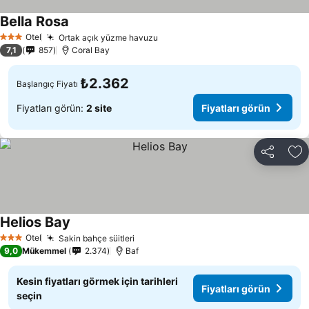
Bella Rosa
Fiyatları görün
Otel
Ortak açık yüzme havuzu
Fiyatları görün
3 Yıldız
7,1
857
Coral Bay
₺2.362
Başlangıç Fiyatı
Fiyatları görün:
2 site
Fiyatları görün
Paylaş
Fa
Helios Bay
Fiyatları görün
Otel
Sakin bahçe süitleri
Fiyatları görün
3 Yıldız
9,0
Mükemmel
2.374
Baf
Kesin fiyatları görmek için tarihleri
Fiyatları görün
seçin