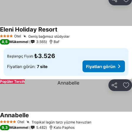
Paylaş
Fa
Eleni Holiday Resort
Fiyatları görün
Otel
Geniş bağımsız stüdyolar
Fiyatları görün
4 Yıldız
8,5
Mükemmel
3.565
Baf
₺3.526
Başlangıç Fiyatı
Fiyatları görün:
7 site
Fiyatları görün
Popüler Tercih
Paylaş
Fa
Annabelle
Fiyatları görün
Otel
Tropikal lagün tarzı yüzme havuzları
Fiyatları görün
5 Yıldız
9,3
Mükemmel
5.482
Kato Paphos