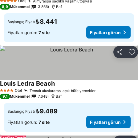
Otel
Almyraspa sağlıklı yaşam ütopyası
Fiyatları görün
5 Yıldız
8,9
Mükemmel
3.866
Baf
₺8.441
Başlangıç Fiyatı
Fiyatları görün:
7 site
Fiyatları görün
Paylaş
Fa
Louis Ledra Beach
Fiyatları görün
Otel
Temalı uluslararası açık büfe yemekler
Fiyatları görün
4 Yıldız
9,1
Mükemmel
7.648
Baf
₺9.489
Başlangıç Fiyatı
Fiyatları görün:
7 site
Fiyatları görün
Popüler Tercih