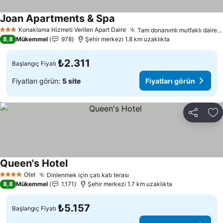
Joan Apartments & Spa
Fiyatları görün
Konaklama Hizmeti Verilen Apart Daire
Tam donanımlı mutfaklı daireler
3 Yıldız
8,8
Mükemmel
978
Şehir merkezi 1.8 km uzaklıkta
₺2.311
Başlangıç Fiyatı
Fiyatları görün:
5 site
Fiyatları görün
Paylaş
Fa
Queen's Hotel
Fiyatları görün
Otel
Dinlenmek için çatı katı terası
Fiyatları görün
4 Yıldız
8,8
Mükemmel
1.171
Şehir merkezi 1.7 km uzaklıkta
₺5.157
Başlangıç Fiyatı