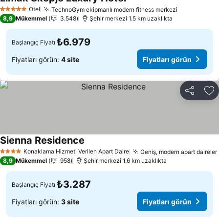
Fiyatları görün
Otel
TechnoGym ekipmanlı modern fitness merkezi
Fiyatları g
5 Yıldız
8,9
Mükemmel
3.548
Şehir merkezi 1.5 km uzaklıkta
₺6.979
Başlangıç Fiyatı
Fiyatları görün:
4 site
Fiyatları görün
Paylaş
Fa
Sienna Residence
Fiyatları görün
Konaklama Hizmeti Verilen Apart Daire
Geniş, modern apart daireler
4 Yıldız
8,9
Mükemmel
958
Şehir merkezi 1.6 km uzaklıkta
₺3.287
Başlangıç Fiyatı
Fiyatları görün:
3 site
Fiyatları görün