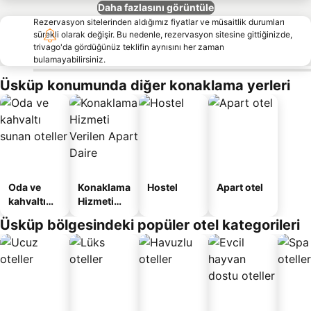
Daha fazlasını görüntüle
Rezervasyon sitelerinden aldığımız fiyatlar ve müsaitlik durumları
sürekli olarak değişir. Bu nedenle, rezervasyon sitesine gittiğinizde,
trivago'da gördüğünüz teklifin aynısını her zaman
bulamayabilirsiniz.
Üsküp konumunda diğer konaklama yerleri
Oda ve
Konaklama
Hostel
Apart otel
kahvaltı
Hizmeti
sunan
Verilen
Üsküp bölgesindeki popüler otel kategorileri
oteller
Apart
Daire