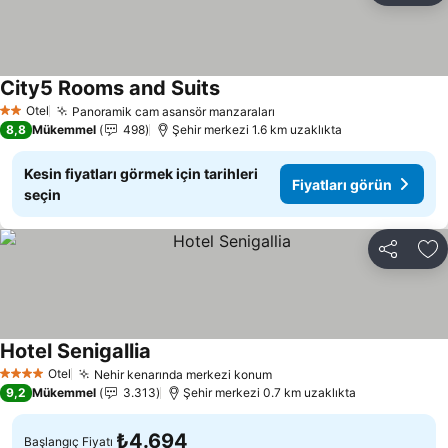
City5 Rooms and Suits
Fiyatları görün
Otel
Panoramik cam asansör manzaraları
Fiyatları görün
2 Yıldız
8,8
Mükemmel
498
Şehir merkezi 1.6 km uzaklıkta
Kesin fiyatları görmek için tarihleri
Fiyatları görün
seçin
Paylaş
Fa
Hotel Senigallia
Fiyatları görün
Otel
Nehir kenarında merkezi konum
Fiyatları görün
4 Yıldız
9,2
Mükemmel
3.313
Şehir merkezi 0.7 km uzaklıkta
₺4.694
Başlangıç Fiyatı