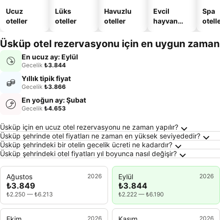
Ucuz
Lüks
Havuzlu
Evcil
Spa
oteller
oteller
oteller
hayvan
otelle
dostu
oteller
Üsküp otel rezervasyonu için en uygun zaman
En ucuz ay: Eylül
Gecelik
₺3.844
Yıllık tipik fiyat
Gecelik
₺3.866
En yoğun ay: Şubat
Gecelik
₺4.653
Üsküp Hakkında Sıkça Sorulan Sorular
Üsküp için en ucuz otel rezervasyonu ne zaman yapılır?
Üsküp şehrinde otel fiyatları ne zaman en yüksek seviyededir?
Üsküp şehrindeki bir otelin gecelik ücreti ne kadardır?
Üsküp şehrindeki otel fiyatları yıl boyunca nasıl değişir?
Ağustos
2026
Eylül
2026
₺3.849
₺3.844
₺2.250
—
₺6.213
₺2.222
—
₺6.190
Ekim
2026
Kasım
2026