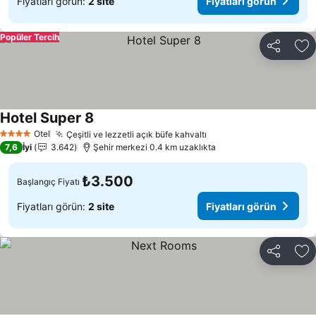
Fiyatları görün:
2 site
Fiyatları görün
Popüler Tercih
Paylaş
Fa
Hotel Super 8
Fiyatları görün
Otel
Çeşitli ve lezzetli açık büfe kahvaltı
Fiyatları görün
4 Yıldız
7,6
İyi
3.642
Şehir merkezi 0.4 km uzaklıkta
₺3.500
Başlangıç Fiyatı
Fiyatları görün:
2 site
Fiyatları görün
Paylaş
Fa