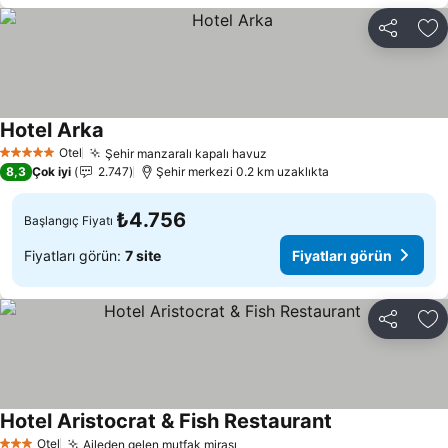
Paylaş
Fa
Hotel Arka
Fiyatları görün
Otel
Şehir manzaralı kapalı havuz
Fiyatları görün
5 Yıldız
8,3
Çok iyi
2.747
Şehir merkezi 0.2 km uzaklıkta
₺4.756
Başlangıç Fiyatı
Fiyatları görün:
7 site
Fiyatları görün
Paylaş
Fa
Hotel Aristocrat & Fish Restaurant
Fiyatları görün
Otel
Aileden gelen mutfak mirası
Fiyatları görün