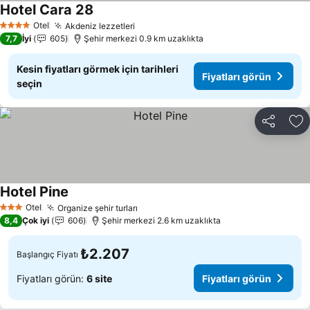
Hotel Cara 28
Fiyatları görün
Otel
Akdeniz lezzetleri
Fiyatları görün
4 Yıldız
7,7
İyi
605
Şehir merkezi 0.9 km uzaklıkta
Kesin fiyatları görmek için tarihleri
Fiyatları görün
seçin
Paylaş
Fa
Hotel Pine
Fiyatları görün
Otel
Organize şehir turları
Fiyatları görün
3 Yıldız
8,4
Çok iyi
606
Şehir merkezi 2.6 km uzaklıkta
₺2.207
Başlangıç Fiyatı
Fiyatları görün:
6 site
Fiyatları görün