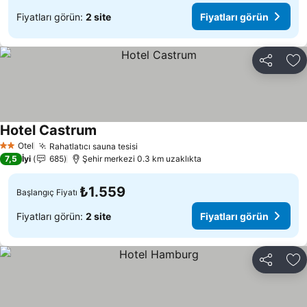
Fiyatları görün:
2 site
Fiyatları görün
Paylaş
Fa
Hotel Castrum
Fiyatları görün
Otel
Rahatlatıcı sauna tesisi
Fiyatları görün
2 Yıldız
7,5
İyi
685
Şehir merkezi 0.3 km uzaklıkta
₺1.559
Başlangıç Fiyatı
Fiyatları görün:
2 site
Fiyatları görün
Paylaş
Fa