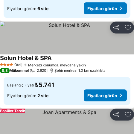
Fiyatları görün:
6 site
Fiyatları görün
Paylaş
Fa
Solun Hotel & SPA
Fiyatları görün
Otel
Merkezi konumda, meydana yakın
Fiyatları görün
4 Yıldız
8,8
Mükemmel
2.620
Şehir merkezi 1.0 km uzaklıkta
₺5.741
Başlangıç Fiyatı
Fiyatları görün:
2 site
Fiyatları görün
Popüler Tercih
Paylaş
Fa