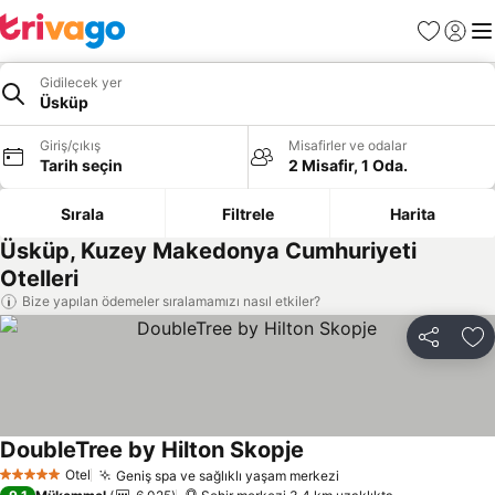
Favoriler
Giriş y
Me
Gidilecek yer
Üsküp
Giriş/çıkış
Misafirler ve odalar
Tarih seçin
2 Misafir, 1 Oda.
Sırala
Filtrele
Harita
Üsküp, Kuzey Makedonya Cumhuriyeti
Otelleri
Bize yapılan ödemeler sıralamamızı nasıl etkiler?
Paylaş
Fa
DoubleTree by Hilton Skopje
Fiyatları görün
Otel
Geniş spa ve sağlıklı yaşam merkezi
Fiyatları görün
5 Yıldız