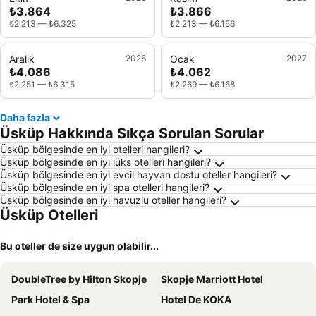
₺3.864
₺3.866
₺2.213
—
₺6.325
₺2.213
—
₺6.156
Aralık
2026
Ocak
2027
₺4.086
₺4.062
₺2.251
—
₺6.315
₺2.269
—
₺6.168
Daha fazla
Üsküp Hakkında Sıkça Sorulan Sorular
Üsküp bölgesinde en iyi otelleri hangileri?
Üsküp bölgesinde en iyi lüks otelleri hangileri?
Üsküp bölgesinde en iyi evcil hayvan dostu oteller hangileri?
Üsküp bölgesinde en iyi spa otelleri hangileri?
Üsküp bölgesinde en iyi havuzlu oteller hangileri?
Üsküp Otelleri
Bu oteller de size uygun olabilir...
DoubleTree by Hilton Skopje
Skopje Marriott Hotel
Park Hotel & Spa
Hotel De KOKA