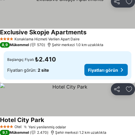
Paylaş
Fa
Exclusive Skopje Apartments
Fiyatları görün
Konaklama Hizmeti Verilen Apart Daire
4 Yıldız
8,9
Mükemmel
570
Şehir merkezi 1.0 km uzaklıkta
₺2.410
Başlangıç Fiyatı
Fiyatları görün:
2 site
Fiyatları görün
Paylaş
Fa
Hotel City Park
Fiyatları görün
Otel
Yeni yenilenmiş odalar
Fiyatları görün
4 Yıldız
9,1
Mükemmel
2.470
Şehir merkezi 1.2 km uzaklıkta