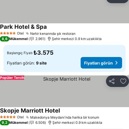
Paylaş
Fa
Park Hotel & Spa
Fiyatları görün
Otel
Nehir kenarında şık restoran
Fiyatları görün
5 Yıldız
8,6
Mükemmel
2.961
Şehir merkezi 0.9 km uzaklıkta
₺3.575
Başlangıç Fiyatı
Fiyatları görün:
9 site
Fiyatları görün
Popüler Tercih
Paylaş
Fa
Skopje Marriott Hotel
Fiyatları görün
Otel
Makedonya Meydanı'nda harika bir konum
Fiyatları görü
5 Yıldız
9,2
Mükemmel
6.506
Şehir merkezi 0.9 km uzaklıkta