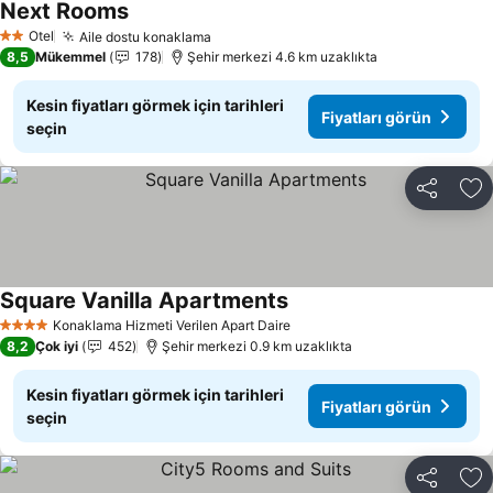
Next Rooms
Fiyatları görün
Otel
Aile dostu konaklama
Fiyatları görün
2 Yıldız
8,5
Mükemmel
178
Şehir merkezi 4.6 km uzaklıkta
Kesin fiyatları görmek için tarihleri
Fiyatları görün
seçin
Paylaş
Fa
Square Vanilla Apartments
Fiyatları görün
Konaklama Hizmeti Verilen Apart Daire
4 Yıldız
8,2
Çok iyi
452
Şehir merkezi 0.9 km uzaklıkta
Kesin fiyatları görmek için tarihleri
Fiyatları görün
seçin
Paylaş
Fa