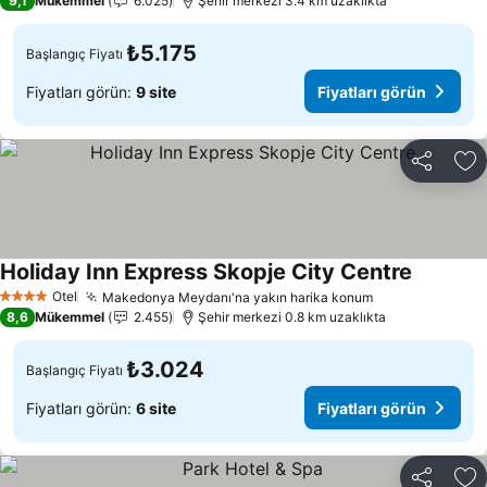
9,1
Mükemmel
6.025
Şehir merkezi 3.4 km uzaklıkta
₺5.175
Başlangıç Fiyatı
Fiyatları görün:
9 site
Fiyatları görün
Paylaş
Fa
Holiday Inn Express Skopje City Centre
Fiyatları
Otel
Makedonya Meydanı'na yakın harika konum
Fiyatları görü
4 Yıldız
8,6
Mükemmel
2.455
Şehir merkezi 0.8 km uzaklıkta
₺3.024
Başlangıç Fiyatı
Fiyatları görün:
6 site
Fiyatları görün