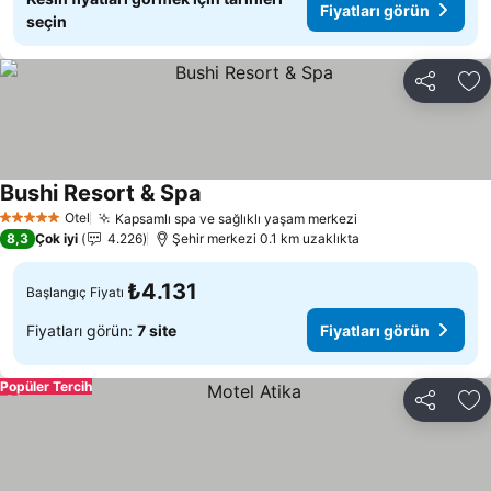
Fiyatları görün
seçin
Paylaş
Fa
Bushi Resort & Spa
Fiyatları görün
Otel
Kapsamlı spa ve sağlıklı yaşam merkezi
Fiyatları görün
5 Yıldız
8,3
Çok iyi
4.226
Şehir merkezi 0.1 km uzaklıkta
₺4.131
Başlangıç Fiyatı
Fiyatları görün:
7 site
Fiyatları görün
Popüler Tercih
Paylaş
Fa