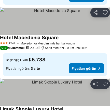
Paylaş
Fa
Hotel Macedonia Square
Fiyatları görün
Otel
Makedonya Meydanı'nda harika konum
Fiyatları görün
3 Yıldız
9,2
Mükemmel
2.493
Şehir merkezi 0.8 km uzaklıkta
₺5.738
Başlangıç Fiyatı
Fiyatları görün:
3 site
Fiyatları görün
Paylaş
Fa
Limak Skopje Luxury Hotel