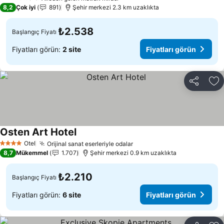
3 Yıldız
8,2
Çok iyi
891
Şehir merkezi 2.3 km uzaklıkta
₺2.538
Başlangıç Fiyatı
Fiyatları görün:
2 site
Fiyatları görün
Paylaş
Fa
Osten Art Hotel
Fiyatları görün
Otel
Orijinal sanat eserleriyle odalar
Fiyatları görün
4 Yıldız
8,7
Mükemmel
1.707
Şehir merkezi 0.9 km uzaklıkta
₺2.210
Başlangıç Fiyatı
Fiyatları görün:
6 site
Fiyatları görün