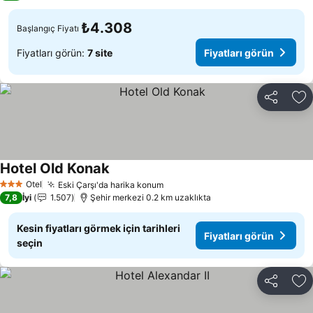
₺4.308
Başlangıç Fiyatı
Fiyatları görün:
7 site
Fiyatları görün
Paylaş
Fa
Hotel Old Konak
Fiyatları görün
Otel
Eski Çarşı'da harika konum
Fiyatları görün
3 Yıldız
7,8
İyi
1.507
Şehir merkezi 0.2 km uzaklıkta
Kesin fiyatları görmek için tarihleri
Fiyatları görün
seçin
Paylaş
Fa