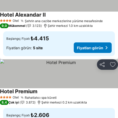
Hotel Alexandar II
Fiyatları görün
Otel
Şehrin ana cazibe merkezlerine yürüme mesafesinde
Fiyatlar
4 Yıldız
9,0
Mükemmel
3.123
Şehir merkezi 1.0 km uzaklıkta
₺4.415
Başlangıç Fiyatı
Fiyatları görün:
5 site
Fiyatları görün
Paylaş
Fa
Hotel Premium
Fiyatları görün
Otel
Rahatlatıcı spa küveti
Fiyatları görün
4 Yıldız
8,4
Çok iyi
3.872
Şehir merkezi 0.2 km uzaklıkta
₺2.606
Başlangıç Fiyatı