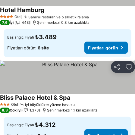
Hotel Hamburg
Fiyatları görün
Otel
Samimi restoran ve bisiklet kiralama
Fiyatları görün
4 Yıldız
7,6
İyi
443
Şehir merkezi 0.3 km uzaklıkta
₺3.489
Başlangıç Fiyatı
Fiyatları görün:
6 site
Fiyatları görün
Paylaş
Fa
Bliss Palace Hotel & Spa
Fiyatları görün
Otel
İyi büyüklükte yüzme havuzu
Fiyatları görün
3 Yıldız
8,3
Çok iyi
1.373
Şehir merkezi 1.1 km uzaklıkta
₺4.312
Başlangıç Fiyatı