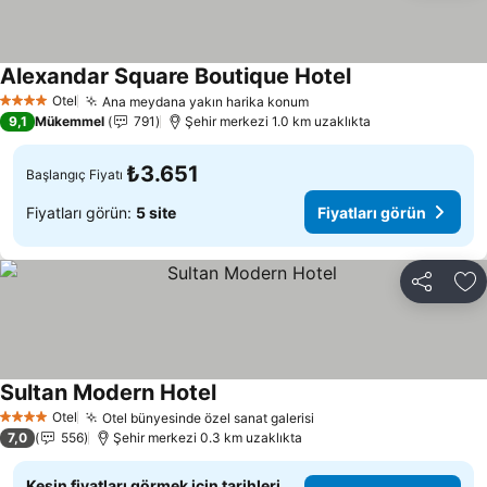
Alexandar Square Boutique Hotel
Fiyatları görün
Otel
Ana meydana yakın harika konum
Fiyatları görün
4 Yıldız
9,1
Mükemmel
791
Şehir merkezi 1.0 km uzaklıkta
₺3.651
Başlangıç Fiyatı
Fiyatları görün:
5 site
Fiyatları görün
Paylaş
Fa
Sultan Modern Hotel
Fiyatları görün
Otel
Otel bünyesinde özel sanat galerisi
Fiyatları görün
4 Yıldız
7,0
556
Şehir merkezi 0.3 km uzaklıkta
Kesin fiyatları görmek için tarihleri