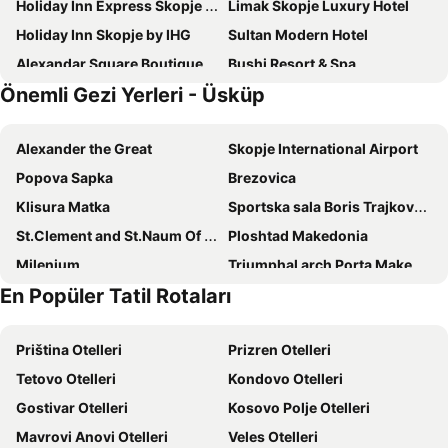
Holiday Inn Express Skopje City Centre
Limak Skopje Luxury Hotel
Holiday Inn Skopje by IHG
Sultan Modern Hotel
Alexandar Square Boutique Hotel
Bushi Resort & Spa
Önemli Gezi Yerleri - Üsküp
Hotel Premium
Hotel Aristocrat & Fish Restaurant
Hotel Alexandar II
Square
Alexander the Great
Skopje International Airport
Hotel Old Konak
Hotel Gold
Popova Sapka
Brezovica
Hotel Macedonia Square
Skopje Arch Residence
Klisura Matka
Sportska sala Boris Trajkovski
Hotel Castrum
Hotel City Park
St.Clement and St.Naum Of Ohrid
Ploshtad Makedonia
Stone Bridge Hotel
Osten Art Hotel
Milenium
Triumphal arch Porta Makedonia
Hotel London B&B
Next Door Park
En Popüler Tatil Rotaları
Nacionalna Galerija na Makedonija - Izložben prostor Cifte Amam
Georgi Pulevski
City5 Rooms and Suits
AEN Hotel-Old City
Spomenik na car Samoil
Justinian I
View Inn Boutique Hotel
Calla Bella Rooms & Snack Bar
Priština Otelleri
Prizren Otelleri
Nacionalni park Šar planina
Hotel Cara 28
Hotel Arka
Tetovo Otelleri
Kondovo Otelleri
Villa Nina Hotel & Lounge bar
Bliss Palace Hotel & Spa
Gostivar Otelleri
Kosovo Polje Otelleri
Hotel Pine
Solun Hotel & SPA
Mavrovi Anovi Otelleri
Veles Otelleri
Hotel Vila Silia
Hotel Tomce Sofka