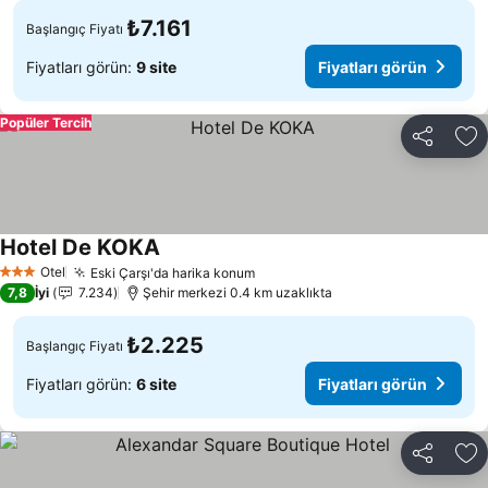
₺7.161
Başlangıç Fiyatı
Fiyatları görün:
9 site
Fiyatları görün
Popüler Tercih
Paylaş
Fa
Hotel De KOKA
Fiyatları görün
Otel
Eski Çarşı'da harika konum
Fiyatları görün
3 Yıldız
7,8
İyi
7.234
Şehir merkezi 0.4 km uzaklıkta
₺2.225
Başlangıç Fiyatı
Fiyatları görün:
6 site
Fiyatları görün
Paylaş
Fa