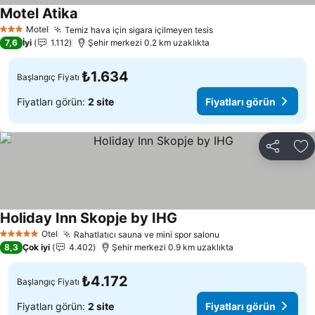
Motel Atika
Fiyatları görün
Motel
Temiz hava için sigara içilmeyen tesis
Fiyatları görün
3 Yıldız
7,6
İyi
1.112
Şehir merkezi 0.2 km uzaklıkta
₺1.634
Başlangıç Fiyatı
Fiyatları görün:
2 site
Fiyatları görün
Paylaş
Fa
Holiday Inn Skopje by IHG
Fiyatları görün
Otel
Rahatlatıcı sauna ve mini spor salonu
Fiyatları görün
5 Yıldız
8,3
Çok iyi
4.402
Şehir merkezi 0.9 km uzaklıkta
₺4.172
Başlangıç Fiyatı
Fiyatları görün:
2 site
Fiyatları görün