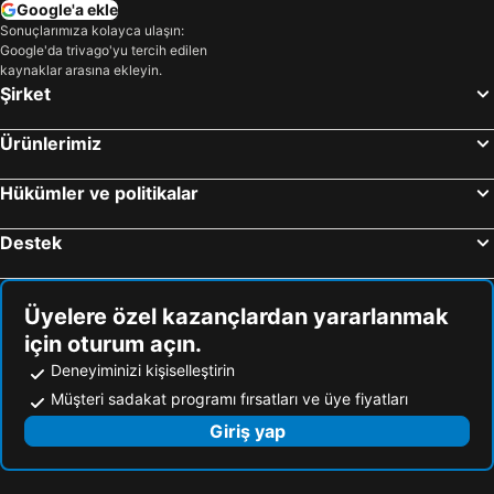
Gostivar, Gostivar Otel
Kosovo Polje, Priština Otel
Google'a ekle
Sonuçlarımıza kolayca ulaşın:
Mavrovi Anovi, Gostivar Otel
Veles, Veles Otel
Google'da trivago'yu tercih edilen
Ohri, Ohri Çevresi Otel
Struga, Struga Otel
kaynaklar arasına ekleyin.
Şirket
Gevgelija, Gevgelija Otel
Bitola, Bitola Otel
Ürünlerimiz
Hükümler ve politikalar
Destek
Üyelere özel kazançlardan yararlanmak
için oturum açın.
Deneyiminizi kişiselleştirin
Müşteri sadakat programı fırsatları ve üye fiyatları
Giriş yap