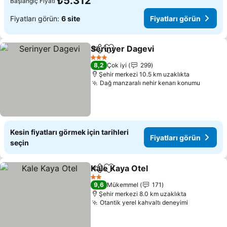
₺5.312
Başlangıç Fiyatı
Fiyatları görün:
6 site
Fiyatları görün
Serinyer Dagevi
Paylaş
Favorilerime ekle
Fiyatları g
3 Yıldız
8,2
Çok iyi
299
Şehir merkezi 10.5 km uzaklıkta
Dağ manzaralı nehir kenarı konumu
Fiyatla
Kesin fiyatları görmek için tarihleri
Fiyatları görün
seçin
Kale Kaya Otel
Paylaş
Favorilerime ekle
Fiyatları gö
2 Yıldız
9,6
Mükemmel
171
Şehir merkezi 8.0 km uzaklıkta
Otantik yerel kahvaltı deneyimi
Fiyatları 