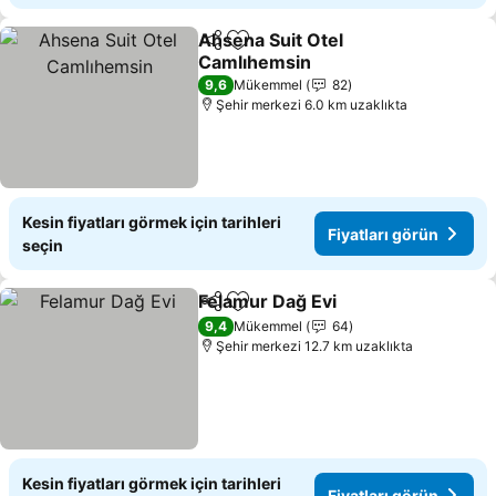
Ahsena Suit Otel
Paylaş
Favorilerime ekle
Camlıhemsin
Fiyatları görün
9,6
Mükemmel
82
Şehir merkezi 6.0 km uzaklıkta
Kesin fiyatları görmek için tarihleri
Fiyatları görün
seçin
Felamur Dağ Evi
Paylaş
Favorilerime ekle
Fiyatları g
9,4
Mükemmel
64
Şehir merkezi 12.7 km uzaklıkta
Kesin fiyatları görmek için tarihleri
Fiyatları görün