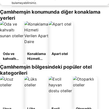
bulamayabilirsiniz.
Çamlıhemşin konumunda diğer konaklama
yerleri
Oda ve
Konaklama
Apart otel
kahvaltı
Hizmeti
sunan
Verilen
Çamlıhemşin bölgesindeki popüler otel
oteller
Apart
kategorileri
Daire
Ucuz
Lüks
Evcil
Otoparklı