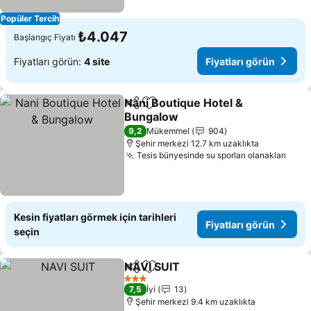
Popüler Tercih
₺4.047
Başlangıç Fiyatı
Fiyatları görün:
4 site
Fiyatları görün
Nani Boutique Hotel &
Paylaş
Favorilerime ekle
Bungalow
Fiyatları görün
9,2
Mükemmel
904
Şehir merkezi 12.7 km uzaklıkta
Tesis bünyesinde su sporları olanakları
Fiyat
Kesin fiyatları görmek için tarihleri
Fiyatları görün
seçin
NAVI SUIT
Paylaş
Favorilerime ekle
Fiyatları görün
3 Yıldız
7,5
İyi
13
Şehir merkezi 9.4 km uzaklıkta