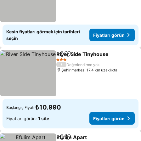
Kesin fiyatları görmek için tarihleri
Fiyatları görün
seçin
River Side Tinyhouse
Paylaş
Favorilerime ekle
Fiyat
3 Yıldız
/
Değerlendirme yok
Şehir merkezi 17.4 km uzaklıkta
₺10.990
Başlangıç Fiyatı
Fiyatları görün:
1 site
Fiyatları görün
Efulim Apart
Paylaş
Favorilerime ekle
Fiyatları görü