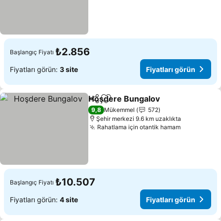
₺2.856
Başlangıç Fiyatı
Fiyatları görün:
3 site
Fiyatları görün
Hoşdere Bungalov
Paylaş
Favorilerime ekle
Fiyatlar
9,8
Mükemmel
572
Şehir merkezi 9.6 km uzaklıkta
Rahatlama için otantik hamam
Fiyatları g
₺10.507
Başlangıç Fiyatı
Fiyatları görün:
4 site
Fiyatları görün