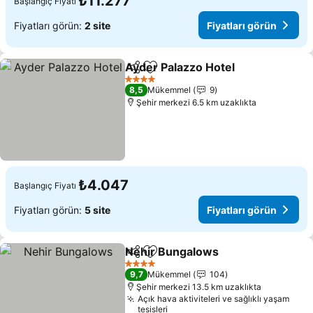
₺11.277
Başlangıç Fiyatı
Fiyatları görün:
2 site
Fiyatları görün
Ayder Palazzo Hotel
Paylaş
Favorilerime ekle
Fiyatl
4 Yıldız
8,5
Mükemmel
9
Şehir merkezi 6.5 km uzaklıkta
₺4.047
Başlangıç Fiyatı
Fiyatları görün:
5 site
Fiyatları görün
Nehir Bungalows
Paylaş
Favorilerime ekle
Fiyatları
4 Yıldız
9,7
Mükemmel
104
Şehir merkezi 13.5 km uzaklıkta
Açık hava aktiviteleri ve sağlıklı yaşam
tesisleri