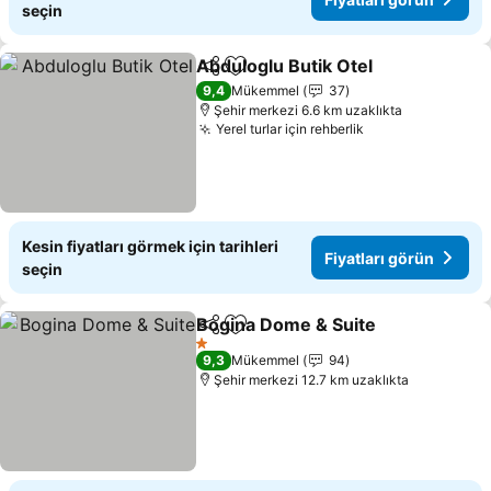
seçin
Abduloglu Butik Otel
Paylaş
Favorilerime ekle
Fiyatl
9,4
Mükemmel
37
Şehir merkezi 6.6 km uzaklıkta
Yerel turlar için rehberlik
Fiyatları görün
Kesin fiyatları görmek için tarihleri
Fiyatları görün
seçin
Bogina Dome & Suite
Paylaş
Favorilerime ekle
Fiyat
1 Yıldız
9,3
Mükemmel
94
Şehir merkezi 12.7 km uzaklıkta