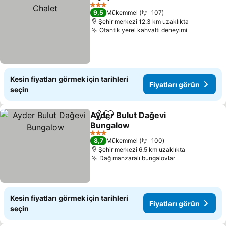
Paylaş
Favorilerime ekle
F
3 Yıldız
9,5
Mükemmel
107
Şehir merkezi 12.3 km uzaklıkta
Otantik yerel kahvaltı deneyimi
Fiyatları 
Kesin fiyatları görmek için tarihleri
Fiyatları görün
seçin
Ayder Bulut Dağevi
Paylaş
Favorilerime ekle
Bungalow
Fiyatları görün
3 Yıldız
8,7
Mükemmel
100
Şehir merkezi 6.5 km uzaklıkta
Dağ manzaralı bungalovlar
Fiyatları görü
Kesin fiyatları görmek için tarihleri
Fiyatları görün
seçin