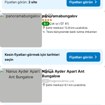
Fiyatları görün:
2 site
Fiyatları görün
panoramabungalov
Paylaş
Favorilerime ekle
Fiyatla
4 Yıldız
8,1
Çok iyi
81
Şehir merkezi 12.8 km uzaklıkta
Tesis bünyesinde balık tutma imkanları
Fiya
Kesin fiyatları görmek için tarihleri
Fiyatları görün
seçin
Nanus Ayder Apart Ant
Paylaş
Favorilerime ekle
Bungalow
Fiyatları görün
/
Değerlendirme yok
Şehir merkezi 6.1 km uzaklıkta