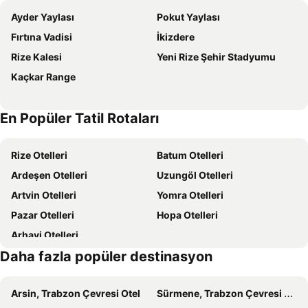
Ayder Yaylası
Pokut Yaylası
Elikti Otel
Vagona Tiny House
Fırtına Vadisi
İkizdere
Bungalove Tatil Köyü
Kackar Resort Hotel
Rize Kalesi
Yeni Rize Şehir Stadyumu
Rize Serenity Bungalov
Ayderoom otel
Kaçkar Range
Fifty Three Otel
Ladin Manzaralı Dağ evi
Çağatay Suit Resturant
Ayder Altıparmak Suit
En Popüler Tatil Rotaları
Kaledome Orman Evleri
Ayder Koru Hotel
Serinyer Dagevi
Burahan Suit Hotel
Rize Otelleri
Batum Otelleri
Elwood Hotel
Dudi Konak
Ardeşen Otelleri
Uzungöl Otelleri
Vadidekal Suite Hotel
Hanedan Suit Otel
Artvin Otelleri
Yomra Otelleri
Suvand House
Zirvedekal Suit Otel
Pazar Otelleri
Hopa Otelleri
Nordic Otel
Cile Vadi Bungalov
Arhavi Otelleri
Naturel Coolness
Abduloglu Butik Otel
Daha fazla popüler destinasyon
Burahan Suite Hotel
Ayder Kervansaray Deluxe Otel
Ayder Palazzo Hotel
The Reos Suit
Arsin, Trabzon Çevresi Otel
Sürmene, Trabzon Çevresi Otel
Felamur Dağ Evi
Ayder Avusor Hotel