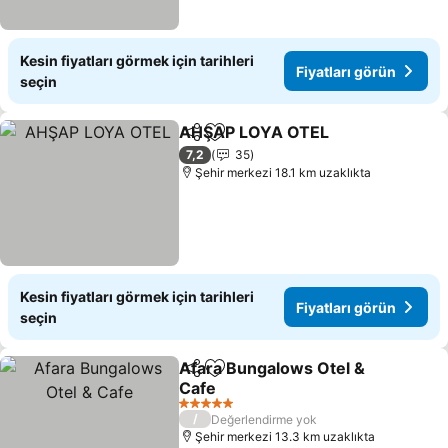
Kesin fiyatları görmek için tarihleri
Fiyatları görün
seçin
AHŞAP LOYA OTEL
Paylaş
Favorilerime ekle
Fiyatla
7,2
35
Şehir merkezi 18.1 km uzaklıkta
Kesin fiyatları görmek için tarihleri
Fiyatları görün
seçin
Afara Bungalows Otel &
Paylaş
Favorilerime ekle
Cafe
Fiyatları görün
5 Yıldız
/
Değerlendirme yok
Şehir merkezi 13.3 km uzaklıkta