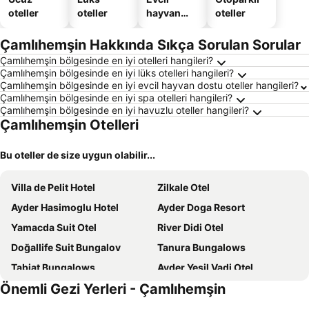
oteller
oteller
hayvan
oteller
dostu
oteller
Çamlıhemşin Hakkında Sıkça Sorulan Sorular
Çamlıhemşin bölgesinde en iyi otelleri hangileri?
Çamlıhemşin bölgesinde en iyi lüks otelleri hangileri?
Çamlıhemşin bölgesinde en iyi evcil hayvan dostu oteller hangileri?
Çamlıhemşin bölgesinde en iyi spa otelleri hangileri?
Çamlıhemşin bölgesinde en iyi havuzlu oteller hangileri?
Çamlıhemşin Otelleri
Bu oteller de size uygun olabilir...
Villa de Pelit Hotel
Zilkale Otel
Ayder Hasimoglu Hotel
Ayder Doga Resort
Yamacda Suit Otel
River Didi Otel
Doğallife Suit Bungalov
Tanura Bungalows
Tabiat Bungalows
Ayder Yesil Vadi Otel
Önemli Gezi Yerleri - Çamlıhemşin
Kale Kaya Otel
Ayder Simsir Butik
Sumda Konaklar
NAVI SUIT