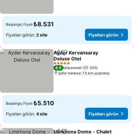
₺8.531
Başlangıç Fiyatı
Fiyatları görün:
2 site
Fiyatları görün
Ayder Kervansaray
Paylaş
Favorilerime ekle
Deluxe Otel
Fiyatları görün
5 Yıldız
8,9
Mükemmel
205
Şehir merkezi 7.5 km uzaklıkta
₺5.510
Başlangıç Fiyatı
Fiyatları görün:
4 site
Fiyatları görün
Limkhona Dome - Chalet