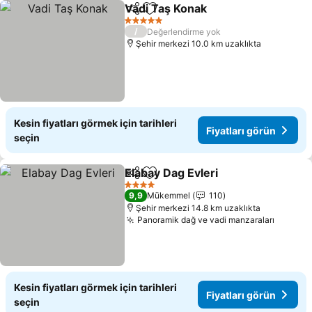
Vadi Taş Konak
Paylaş
Favorilerime ekle
Fiyatları gö
5 Yıldız
/
Değerlendirme yok
Şehir merkezi 10.0 km uzaklıkta
Kesin fiyatları görmek için tarihleri
Fiyatları görün
seçin
Elabay Dag Evleri
Paylaş
Favorilerime ekle
Fiyatları
4 Yıldız
9,9
Mükemmel
110
Şehir merkezi 14.8 km uzaklıkta
Panoramik dağ ve vadi manzaraları
Fiyatla
Kesin fiyatları görmek için tarihleri
Fiyatları görün
seçin