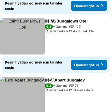
Kesin fiyatları görmek için tarihleri
Fiyatları görün
seçin
Esinti Bungalows Otel
Paylaş
Favorilerime ekle
Fiya
9,3
Mükemmel
102
Şehir merkezi 13.4 km uzaklıkta
Kesin fiyatları görmek için tarihleri
Fiyatları görün
seçin
Begi Apart Bungalov
Paylaş
Favorilerime ekle
Fiyatl
9,2
Mükemmel
76
Şehir merkezi 12.6 km uzaklıkta