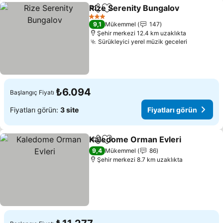
Rize Serenity Bungalov
Paylaş
Favorilerime ekle
Fiy
3 Yıldız
9,1
Mükemmel
147
Şehir merkezi 12.4 km uzaklıkta
Sürükleyici yerel müzik geceleri
Fiyatları 
₺6.094
Başlangıç Fiyatı
Fiyatları görün:
3 site
Fiyatları görün
Kaledome Orman Evleri
Paylaş
Favorilerime ekle
Fi
9,4
Mükemmel
86
Şehir merkezi 8.7 km uzaklıkta