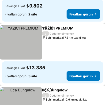
₺9.802
Başlangıç Fiyatı
Fiyatları görün:
2 site
Fiyatları görün
YAZICI PREMIUM
Paylaş
Favorilerime ekle
Fiyatları
/
Değerlendirme yok
Şehir merkezi 7.6 km uzaklıkta
₺13.385
Başlangıç Fiyatı
Fiyatları görün:
3 site
Fiyatları görün
Eça Bungalow
Paylaş
Favorilerime ekle
Fiyatları gör
/
Değerlendirme yok
Şehir merkezi 12.6 km uzaklıkta