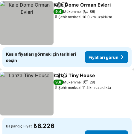
Kale Dome Orman Evleri
Paylaş
Favorilerime ekle
Fi
9,4
Mükemmel
86
Şehir merkezi 10.0 km uzaklıkta
Kesin fiyatları görmek için tarihleri
Fiyatları görün
seçin
Lahza Tiny House
Paylaş
Favorilerime ekle
Fiyatları
9,8
Mükemmel
29
Şehir merkezi 11.5 km uzaklıkta
₺6.226
Başlangıç Fiyatı