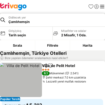
Favoriler
Giriş y
Me
Gidilecek yer
Çamlıhemşin
Giriş/çıkış
Misafirler ve odalar
Tarih seçin
2 Misafir, 1 Oda.
Sırala
Filtrele
Harita
Çamlıhemşin, Türkiye Otelleri
Bize yapılan ödemeler sıralamamızı nasıl etkiler?
Villa de Pelit Hotel
Paylaş
Favorilerime ekle
Fiyatlar
3 Yıldız
9,1
Mükemmel
2.541
Şehir merkezi 7.0 km uzaklıkta
Lezzetli yerel mutfak restoranı
Fiyatları g
Popüler Tercih