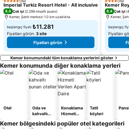
Otel
Otel
5 Yıldız
4 Yıldız
Imperial Turkiz Resort Hotel - All inclusive
Migros
Antalya Müzesi
Kemer Roy
8,0
8,4
Çok iyi
(
2.299 misafir puanı
)
Çok iyi
(
4
Plaj Cafe
Yanartaş Antalya
Kemer, Şehir merkezi 1.0 km uzaklıkta
Kemer, Şehi
₺11.281
başlangıç fiyatı
başlangıç fiy
Fiyatları görün:
3 site
Fiyatları g
Fiyatları görün
F
Kemer konumundaki tüm konaklama yerlerini göster
Kemer konumunda diğer konaklama yerleri
Otel
Oda ve
Konaklama
Tatil
Pans
kahvaltı
Hizmeti
köyleri
sunan
Verilen
Kemer bölgesindeki popüler otel kategorileri
oteller
Apart