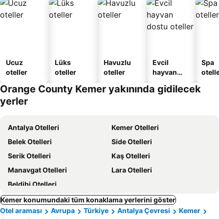
Daire
Ucuz
Lüks
Havuzlu
Evcil
Spa
oteller
oteller
oteller
hayvan
otelle
dostu
Orange County Kemer yakınında gidilecek
oteller
yerler
Antalya Otelleri
Kemer Otelleri
Belek Otelleri
Side Otelleri
Serik Otelleri
Kaş Otelleri
Manavgat Otelleri
Lara Otelleri
Beldibi Otelleri
Kemer konumundaki tüm konaklama yerlerini göster
Otel araması
Avrupa
Türkiye
Antalya Çevresi
Kemer