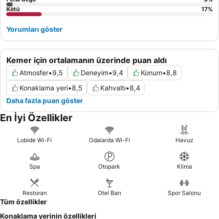
Kötü
17
%
Yorumları göster
Kemer için ortalamanın üzerinde puan aldı
Atmosfer
•
9,5
Deneyim
•
9,4
Konum
•
8,8
Konaklama yeri
•
8,5
Kahvaltı
•
8,4
Daha fazla puan göster
En İyi Özellikler
Lobide Wi-Fi
Odalarda Wi-Fi
Havuz
Spa
Otopark
Klima
Restoran
Otel Barı
Spor Salonu
Tüm özellikler
Konaklama yerinin özellikleri