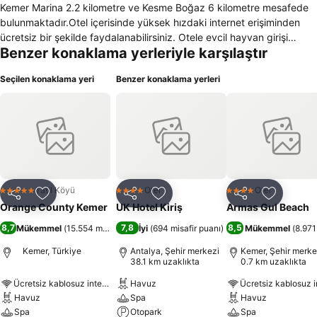
Kemer Marina 2.2 kilometre ve Kesme Boğaz 6 kilometre mesafede
bulunmaktadır.Otel içerisinde yüksek hızdaki internet erişiminden
ücretsiz bir şekilde faydalanabilirsiniz. Otele evcil hayvan girişi
Benzer konaklama yerleriyle karşılaştır
yasaktır. Otelin kendine ait otoparkı bulunmakta ve konuklar ücretli
bir şekilde faydalanmaktadırlar.Otel bünyesinde açık-kapalı yüzme
Seçilen konaklama yeri
Benzer konaklama yerleri
havuzları, güzellik merkezi, alış-veriş merkezi, hamam, sauna,
televizyon salonu ve toplantı salonu bulundurmaktadır. Otelin
sunmuş olduğu oda servisi, çamaşırhane servisi ve çocuk bakım
servisi daima müşterilerin hizmetindedir. Denize sıfır olan Orange
County Resort Oteli konuklarına voleybol, bilardo, bowling, tenis,
dalış, sörf ve yatçılık olanaklarını sunmaktadır. 552 odası bulunan
Orange County Resort Otelinin tüm odalarında klima , mini bar,
oturma grubu ve güvenlik için küçük bir kasa bulunmaktadır. Ayrıca
Tatil Köyü
Otel
Otel
5 Yıldız
4 Yıldız
4 Yıldız
Paylaş
Favorilerime ekle
Paylaş
Favorilerime ekle
Paylaş
Favoriler
otelin tüm odalarının banyosunda duş ve küvet bulunmaktadır.
Orange County Kemer
UK Hotel Kiriş
Armas Gul Beach
Televizyon ve uydu yayını tüm odalarda kullanıcıların hizmetindedir.
8,7
7,8
8,5
Mükemmel
(
15.554 misafir puanı
İyi
)
(
694 misafir puanı
)
Mükemmel
(
8.971
Kemer, Türkiye
Antalya, Şehir merkezi
Kemer, Şehir merke
38.1 km uzaklıkta
0.7 km uzaklıkta
Ücretsiz kablosuz internet
Havuz
Havuz
Spa
Havuz
Spa
Otopark
Spa