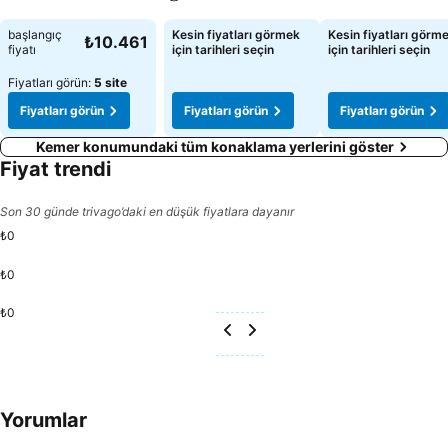
Fiyatları görün
Fiyatları görün
Fiyatları görün
başlangıç
Kesin fiyatları görmek
Kesin fiyatları görm
₺10.461
fiyatı
için tarihleri seçin
için tarihleri seçin
Fiyatları görün:
5 site
Fiyatları görün
Fiyatları görün
Fiyatları görün
Kemer konumundaki tüm konaklama yerlerini göster
Fiyat trendi
Son 30 günde trivago’daki en düşük fiyatlara dayanır
₺0
₺0
₺0
Yorumlar