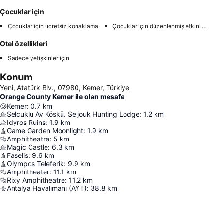
Çocuklar için
Çocuklar için ücretsiz konaklama
Çocuklar için düzenlenmiş etkinlikler
Otel özellikleri
Sadece yetişkinler için
Konum
Yeni, Atatürk Blv., 07980, Kemer, Türkiye
Orange County Kemer ile olan mesafe
Kemer
:
0.7
km
Selcuklu Av Köskü. Seljouk Hunting Lodge
:
1.2
km
Idyros Ruins
:
1.9
km
Game Garden Moonlight
:
1.9
km
Amphitheatre
:
5
km
Magic Castle
:
6.3
km
Faselis
:
9.6
km
Olympos Teleferik
:
9.9
km
Amphitheater
:
11.1
km
Rixy Amphitheatre
:
11.2
km
Antalya Havalimanı (AYT)
:
38.8
km