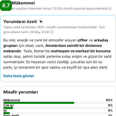
Mükemmel
8,7
en popüler sitelerden alınan 15.554 misafir puanına
dayanmaktadır
Yorumların özeti
Yapay zekâ tarafından, 900+ misafir yorumlarından özetlenmiştir · Son
güncelleme tarihi: 29 May 2026
Bu otel, enerjik ve canlı bir atmosfer arayan
çiftler
ve
arkadaş
grupları
için ideal, canlı,
Amsterdam esintili bir dinlenme
mekanıdır
. Tesis, Kemer'de
muhteşem ve merkezi bir konuma
sahip olup, şehrin turistik yerlerine kolay erişim ve güzel bir sahil
sunmaktadır. En heyecan verici özelliği, çocuklar için bir su
parkı, iyi donanımlı bir spor salonu ve keyifli bir spa alanı dahil
olmak üzere çeşitli
yüzme havuzlarıdır
. Konuklar,
cana yakın ve
Daha fazla göster
ilgili personeli
ve temalı günler ile pide ve lahmacun gibi yerel
lezzetleri içeren çeşitli, kaliteli
kahvaltı ve akşam yemeği
büfelerini
sürekli olarak övmektedir. Daha sakin bir deneyim için
Misafir yorumları
bahçeye bakan bir oda talep etmeyi düşünebilirsiniz.
Mükemmel
65
%
Çok iyi
9
%
İyi
6
%
Fena değil
3
%