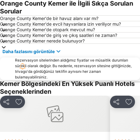
Orange County Kemer ile İlgili Sıkça Sorulan
Akdeniz Üniversitesi Tıp Fakültesi
Sarısu Halk Plajı
Sorular
Kaya Eagles Golf Club
Murat Paşa Cami
Orange County Kemer'de bir havuz alanı var mı?
Orange County Kemer'de evcil hayvanlara izin veriliyor mu?
Tekirova Beach
Kemer Marina Antalya
Orange County Kemer'de otopark mevcut mu?
Orange County Kemer'de giriş ve çıkış saatleri ne zaman?
Akseki
Adalet Sarayı
Orange County Kemer nerede bulunuyor?
Düden Şelalesi
Antalya Akvaryum
Daha fazlasını görüntüle
Turist Plajı
Atatürk Spor Salonu
Rezervasyon sitelerinden aldığımız fiyatlar ve müsaitlik durumları
Saklıkent Ski Resort
Lara Dido Plajı
sürekli olarak değişir. Bu nedenle, rezervasyon sitesine gittiğinizde,
trivago'da gördüğünüz teklifin aynısını her zaman
Göynük kanyonu
ForFun
bulamayabilirsiniz.
Beldibi Atatürk Parkı Halk Plajı
50th International Antalya Golden Orange Film Festival
Kemer Bölgesindeki En Yüksek Puanlı Hotels
Seçeneklerinden
Ayışığı Plajı
Mermerli Plajı
Çarşı Kemer
Saat Kulesi
Paylaş
Favorilerime ekle
Paylaş
Favo
Mardan Spor Kompleksi
Bagana At Kulübü
Aktur Lunapark
Kemer Merkez Doğu Halk Plajı
Kemer Limanı
Hadrian Kapısı
Kurşunlu Şelalesi
Anadolu Park