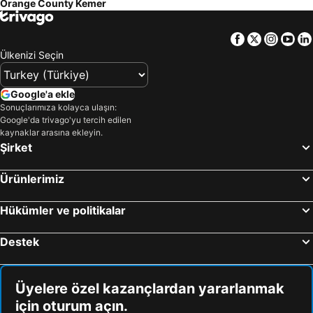
Orange County Kemer
Facebook
Twitter
Insta
Yo
Ülkenizi Seçin
Google'a ekle
Sonuçlarımıza kolayca ulaşın:
Google'da trivago'yu tercih edilen
kaynaklar arasına ekleyin.
Şirket
Ürünlerimiz
Hükümler ve politikalar
Destek
Üyelere özel kazançlardan yararlanmak
için oturum açın.