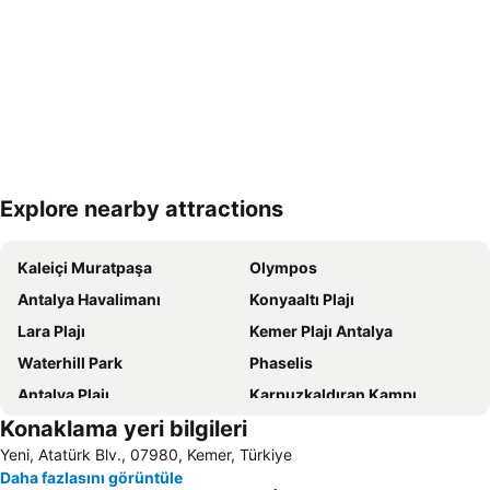
Explore nearby attractions
Haritayı genişlet
Kaleiçi Muratpaşa
Olympos
Antalya Havalimanı
Konyaaltı Plajı
Lara Plajı
Kemer Plajı Antalya
Waterhill Park
Phaselis
Antalya Plajı
Karpuzkaldıran Kampı
Konaklama yeri bilgileri
Kemer Merkez Batı Halk Plajı
Otogar Antalya
Yeni, Atatürk Blv., 07980, Kemer, Türkiye
Antalya Fuar Merkezi
Setur Antalya Marina
Daha fazlasını görüntüle
Ayışığı Plajı
Gazipaşa Öğretmenevi Plajı