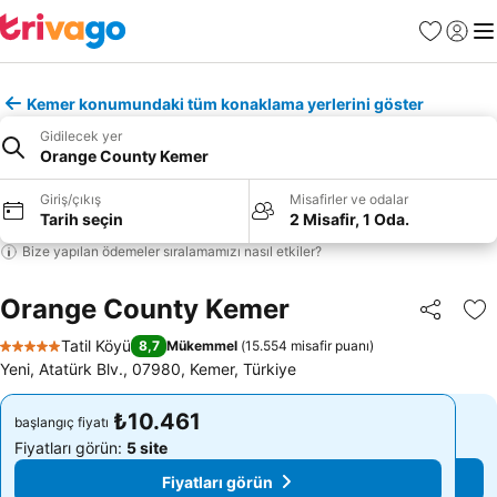
Favoriler
Giriş y
Me
Kemer konumundaki tüm konaklama yerlerini göster
Gidilecek yer
Orange County Kemer
Giriş/çıkış
Misafirler ve odalar
Tarih seçin
2 Misafir, 1 Oda.
Bize yapılan ödemeler sıralamamızı nasıl etkiler?
Orange County Kemer
Paylaş
Fa
Tatil Köyü
8,7
Mükemmel
(
15.554 misafir puanı
)
5 Yıldız
Yeni, Atatürk Blv., 07980, Kemer, Türkiye
₺10.461
₺10.461
başlangıç fiyatı
başlangıç fiyatı
Fiyatları görün:
5 site
Fiyatları görün:
5 site
Fiyatları görün
Fiyatları görün