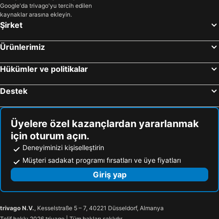
Google'da trivago'yu tercih edilen
kaynaklar arasına ekleyin.
Şirket
Ürünlerimiz
Hükümler ve politikalar
Destek
Üyelere özel kazançlardan yararlanmak
için oturum açın.
Deneyiminizi kişiselleştirin
Müşteri sadakat programı fırsatları ve üye fiyatları
Giriş yap
trivago N.V.
, Kesselstraße 5 – 7, 40221 Düsseldorf, Almanya
Telif hakkı 2026 trivago | Tüm hakları saklıdır.