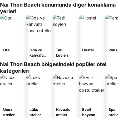
Nai Thon Beach konumunda diğer konaklama
yerleri
Otel
Oda ve
Tatil
Hostel
Pans
kahvaltı
köyleri
sunan
Nai Thon Beach bölgesindeki popüler otel
oteller
kategorileri
Ucuz
Lüks
Havuzlu
Evcil
Spa
oteller
oteller
oteller
hayvan
otelle