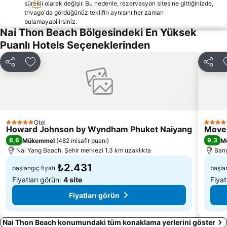
sürekli olarak değişir. Bu nedenle, rezervasyon sitesine gittiğinizde,
Ko Khai
Had Ko Hong
trivago'da gördüğünüz teklifin aynısını her zaman
Nai Thon Beach
Phuket Butterfly Garden
bulamayabilirsiniz.
Nai Thon Beach Bölgesindeki En Yüksek
Jungle Bungy Jump
Mamma Mia
Puanlı Hotels Seçeneklerinden
Paylaş
Favorilerime ekle
Paylaş
Otel
5 Yıldız
5 Yıldı
Howard Johnson by Wyndham Phuket Naiyang
Moven
8,6
9,3
Mükemmel
(
482 misafir puanı
)
M
Nai Yang Beach, Şehir merkezi 1.3 km uzaklıkta
Bang
₺2.431
başlangıç fiyatı
başlan
Fiyatları görün:
4 site
Fiyat
Fiyatları görün
Nai Thon Beach konumundaki tüm konaklama yerlerini göster