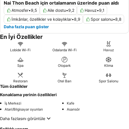
Nai Thon Beach için ortalamanın üzerinde puan aldı
Atmosfer
•
9,5
Aile dostu
•
9,2
Havuz
•
9,1
İmkânlar, özellikler ve kolaylıklar
•
8,9
Spor salonu
•
8,8
Daha fazla puan göster
En İyi Özellikler
Lobide Wi-Fi
Odalarda Wi-Fi
Havuz
Spa
Otopark
Klima
Restoran
Otel Barı
Spor Salonu
Tüm özellikler
Konaklama yerinin özellikleri
İş Merkezi
Kafe
Atari/Bilgisayar oyunları
Asansör
Daha fazlasını görüntüle
Sağlıklı yaşam