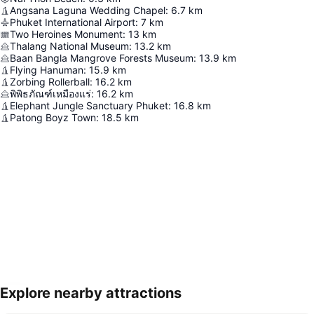
Angsana Laguna Wedding Chapel
:
6.7
km
Phuket International Airport
:
7
km
Two Heroines Monument
:
13
km
Thalang National Museum
:
13.2
km
Baan Bangla Mangrove Forests Museum
:
13.9
km
Flying Hanuman
:
15.9
km
Zorbing Rollerball
:
16.2
km
พิพิธภัณฑ์เหมืองแร่
:
16.2
km
Elephant Jungle Sanctuary Phuket
:
16.8
km
Patong Boyz Town
:
18.5
km
Explore nearby attractions
Haritayı genişlet