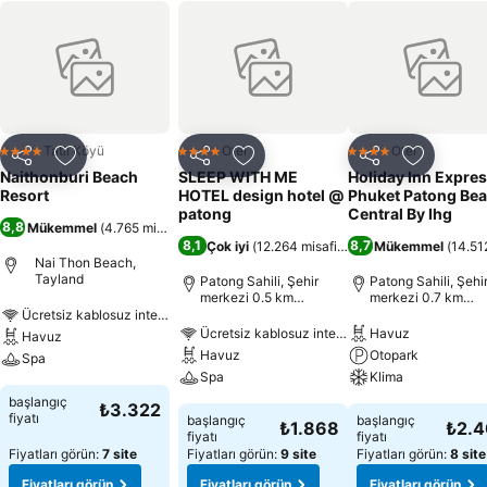
Tatil Köyü
Otel
Otel
4 Yıldız
4 Yıldız
4 Yıldız
Paylaş
Favorilerime ekle
Paylaş
Favorilerime ekle
Paylaş
Favoriler
Naithonburi Beach
SLEEP WITH ME
Holiday Inn Expre
Resort
HOTEL design hotel @
Phuket Patong Be
patong
Central By Ihg
8,8
Mükemmel
(
4.765 misafir puanı
)
8,1
8,7
Çok iyi
(
12.264 misafir puanı
Mükemmel
)
(
14.51
Nai Thon Beach,
Tayland
Patong Sahili, Şehir
Patong Sahili, Şehi
merkezi 0.5 km
merkezi 0.7 km
uzaklıkta
uzaklıkta
Ücretsiz kablosuz internet
Ücretsiz kablosuz internet
Havuz
Havuz
Havuz
Otopark
Spa
Spa
Klima
başlangıç
₺3.322
fiyatı
başlangıç
başlangıç
₺1.868
₺2.
fiyatı
fiyatı
Fiyatları görün:
7 site
Fiyatları görün:
9 site
Fiyatları görün:
8 site
Fiyatları görün
Fiyatları görün
Fiyatları görün