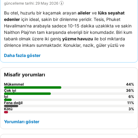
güncelleme tarihi: 29 May 2026
Bu otel, huzurlu bir kaçamak arayan
aileler
ve
lüks seyahat
edenler
için ideal, sakin bir dinlenme yeridir. Tesis, Phuket
Havalimanı'na arabayla sadece 10-15 dakika uzaklıkta ve sakin
Naithon Plajı'nın tam karşısında elverişli bir konumdadır. Biri kum
tabanlı olmak üzere iki geniş
yüzme havuzu
ile bol miktarda
dinlence imkanı sunmaktadır. Konuklar, nazik, güler yüzlü ve
yardımsever personeli sürekli olarak övmekte ve çeşitli kahvaltı
Daha fazla göster
büfesi, Avrupa ve Asya mutfaklarından geniş bir seçki
sunmaktadır. Daha sakin bir deneyim için konukların bahçeye
bakan bir oda talep etmeleri önerilir.
Misafir yorumları
Mükemmel
44
%
Çok iyi
36
%
İyi
6
%
Fena değil
11
%
Kötü
3
%
Yorumları göster