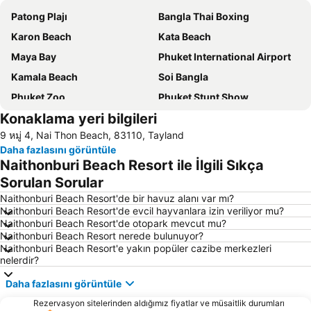
Patong Plajı
Bangla Thai Boxing
Karon Beach
Kata Beach
Maya Bay
Phuket International Airport
Kamala Beach
Soi Bangla
Phuket Zoo
Phuket Stunt Show
Konaklama yeri bilgileri
Ko Yao Noi
Ko Hong
9 หมู่ 4, Nai Thon Beach, 83110, Tayland
Jungceylon
Phuket Sea Shell Museum
Daha fazlasını görüntüle
Khao Phing Kan - James Bond Island
Surin Beach
Naithonburi Beach Resort ile İlgili Sıkça
Freedom Beach
Phuket Aquarium
Sorulan Sorular
Central Festival Phuket
Nai Harn Beach
Naithonburi Beach Resort'de bir havuz alanı var mı?
Naithonburi Beach Resort'de evcil hayvanlara izin veriliyor mu?
Maithon Island
Phuket FantaSea
Naithonburi Beach Resort'de otopark mevcut mu?
Naithonburi Beach Resort nerede bulunuyor?
Thalang Road
White Water Rafting in Phang Nga
Naithonburi Beach Resort'e yakın popüler cazibe merkezleri
Safari Elephant Club
Phuket Bangtao Riding Club
nelerdir?
Inselrundfahrt Ko Yao Yai
Mai Khao Beach
Daha fazlasını görüntüle
Phuket Big Buddha
Wat Chalong
Rezervasyon sitelerinden aldığımız fiyatlar ve müsaitlik durumları