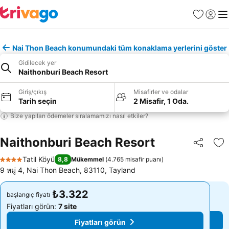
Favoriler
Giriş y
Me
Nai Thon Beach konumundaki tüm konaklama yerlerini göster
Gidilecek yer
Naithonburi Beach Resort
Giriş/çıkış
Misafirler ve odalar
Tarih seçin
2 Misafir, 1 Oda.
Bize yapılan ödemeler sıralamamızı nasıl etkiler?
Naithonburi Beach Resort
Paylaş
Fa
Tatil Köyü
8,8
Mükemmel
(
4.765 misafir puanı
)
4 Yıldız
9 หมู่ 4, Nai Thon Beach, 83110, Tayland
₺3.322
₺3.322
başlangıç fiyatı
başlangıç fiyatı
Fiyatları görün:
7 site
Fiyatları görün:
7 site
Fiyatları görün
Fiyatları görün