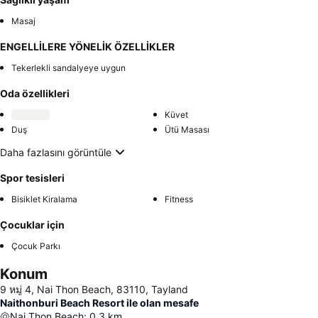
Masaj
ENGELLİLERE YÖNELİK ÖZELLİKLER
Tekerlekli sandalyeye uygun
Oda özellikleri
Küvet
Duş
Ütü Masası
Daha fazlasını görüntüle
Spor tesisleri
Bisiklet Kiralama
Fitness
Çocuklar için
Çocuk Parkı
Konum
9 หมู่ 4, Nai Thon Beach, 83110, Tayland
Naithonburi Beach Resort ile olan mesafe
Nai Thon Beach
:
0.3
km