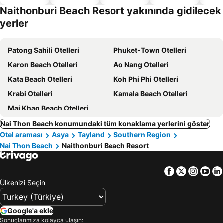
dostu
Naithonburi Beach Resort yakınında gidilecek
oteller
yerler
Patong Sahili Otelleri
Phuket-Town Otelleri
Karon Beach Otelleri
Ao Nang Otelleri
Kata Beach Otelleri
Koh Phi Phi Otelleri
Krabi Otelleri
Kamala Beach Otelleri
Mai Khao Beach Otelleri
Nai Thon Beach konumundaki tüm konaklama yerlerini göster
Otel araması
Asya
Tayland
Southern Region
Nai Thon Beach
Naithonburi Beach Resort
Facebook
Twitter
Insta
Yo
Ülkenizi Seçin
Google'a ekle
Sonuçlarımıza kolayca ulaşın: