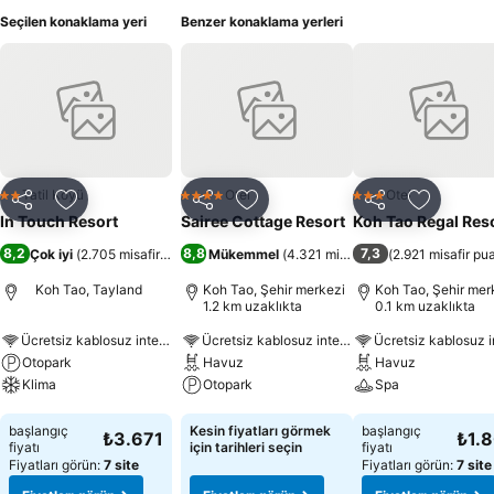
Seçilen konaklama yeri
Benzer konaklama yerleri
Tatil Köyü
Otel
Otel
2 Yıldız
4 Yıldız
3 Yıldız
Paylaş
Favorilerime ekle
Paylaş
Favorilerime ekle
Paylaş
Favoriler
In Touch Resort
Sairee Cottage Resort
Koh Tao Regal Res
8,2
8,8
7,3
Çok iyi
(
2.705 misafir puanı
)
Mükemmel
(
4.321 misafir puanı
(
2.921 misafir pu
)
Koh Tao, Tayland
Koh Tao, Şehir merkezi
Koh Tao, Şehir mer
1.2 km uzaklıkta
0.1 km uzaklıkta
Ücretsiz kablosuz internet
Ücretsiz kablosuz internet
Otopark
Havuz
Havuz
Klima
Otopark
Spa
Fiyatları görün
Fiyatları görün
Fiyatları görün
başlangıç
Kesin fiyatları görmek
başlangıç
₺3.671
₺1.
fiyatı
için tarihleri seçin
fiyatı
Fiyatları görün:
7 site
Fiyatları görün:
7 site