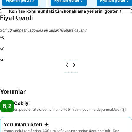
Fiyatları görün
Fiyatları görün
Fiyatları görün
Koh Tao konumundaki tüm konaklama yerlerini göster
Fiyat trendi
Son 30 günde trivago’daki en düşük fiyatlara dayanır
₺0
₺0
₺0
Yorumlar
Çok iyi
8,2
en popüler sitelerden alınan 2.705 misafir puanına
dayanmaktadır
Yorumların özeti
Yapay zekâ tarafından, 600+ misafir yorumlarından özetlenmiştir · Son