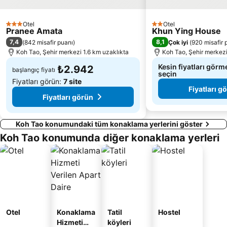
Otel
Otel
3 Yıldız
2 Yıldız
Pranee Amata
Khun Ying House
7,4
8,1
(
842 misafir puanı
)
Çok iyi
(
920 misafir 
Koh Tao, Şehir merkezi 1.6 km uzaklıkta
Koh Tao, Şehir merkezi
Kesin fiyatları görme
₺2.942
başlangıç fiyatı
seçin
Fiyatları görün:
7 site
Fiyatları g
Fiyatları görün
Koh Tao konumundaki tüm konaklama yerlerini göster
Koh Tao konumunda diğer konaklama yerleri
Otel
Konaklama
Tatil
Hostel
Hizmeti
köyleri