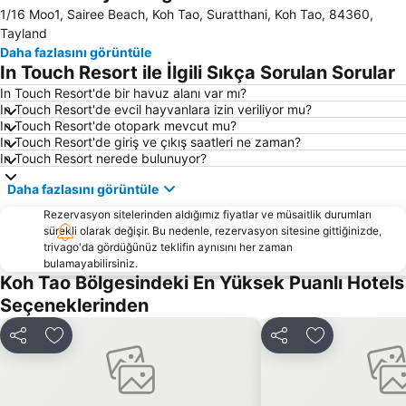
1/16 Moo1, Sairee Beach, Koh Tao, Suratthani, Koh Tao, 84360,
Tayland
Daha fazlasını görüntüle
In Touch Resort ile İlgili Sıkça Sorulan Sorular
In Touch Resort'de bir havuz alanı var mı?
In Touch Resort'de evcil hayvanlara izin veriliyor mu?
In Touch Resort'de otopark mevcut mu?
In Touch Resort'de giriş ve çıkış saatleri ne zaman?
In Touch Resort nerede bulunuyor?
Daha fazlasını görüntüle
Rezervasyon sitelerinden aldığımız fiyatlar ve müsaitlik durumları
sürekli olarak değişir. Bu nedenle, rezervasyon sitesine gittiğinizde,
trivago'da gördüğünüz teklifin aynısını her zaman
bulamayabilirsiniz.
Koh Tao Bölgesindeki En Yüksek Puanlı Hotels
Seçeneklerinden
Paylaş
Favorilerime ekle
Paylaş
Favorilerime 