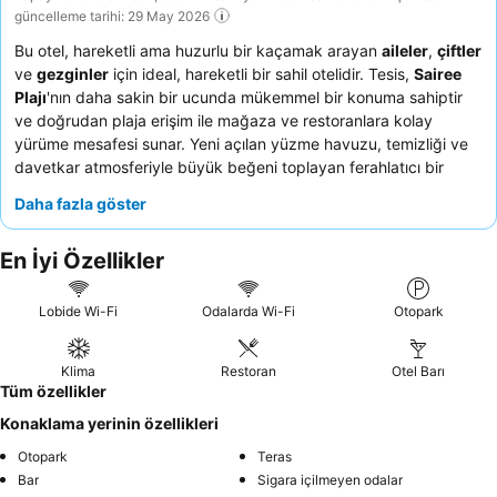
güncelleme tarihi: 29 May 2026
Bu otel, hareketli ama huzurlu bir kaçamak arayan
aileler
,
çiftler
ve
gezginler
için ideal, hareketli bir sahil otelidir. Tesis,
Sairee
Plajı
'nın daha sakin bir ucunda mükemmel bir konuma sahiptir
ve doğrudan plaja erişim ile mağaza ve restoranlara kolay
yürüme mesafesi sunar. Yeni açılan yüzme havuzu, temizliği ve
davetkar atmosferiyle büyük beğeni toplayan ferahlatıcı bir
odak noktasıdır. Konuklar, personelin yardımseverliğini ve sahil
Daha fazla göster
restoranının çeşitli, kaliteli tekliflerini,
gün batımı akşam
yemekleri
için mükemmel olduğunu sürekli olarak övmektedir.
En İyi Özellikler
En iyi manzaralar için üst katlarda bir oda ayırtmayı
düşünebilirsiniz.
Lobide Wi-Fi
Odalarda Wi-Fi
Otopark
Klima
Restoran
Otel Barı
Tüm özellikler
Konaklama yerinin özellikleri
Otopark
Teras
Bar
Sigara içilmeyen odalar