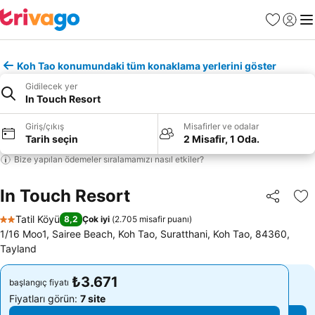
Favoriler
Giriş y
Me
Koh Tao konumundaki tüm konaklama yerlerini göster
Gidilecek yer
In Touch Resort
Giriş/çıkış
Misafirler ve odalar
Tarih seçin
2 Misafir, 1 Oda.
Bize yapılan ödemeler sıralamamızı nasıl etkiler?
In Touch Resort
Paylaş
Fa
Tatil Köyü
8,2
Çok iyi
(
2.705 misafir puanı
)
2 Yıldız
1/16 Moo1, Sairee Beach, Koh Tao, Suratthani, Koh Tao, 84360,
Tayland
₺3.671
₺3.671
başlangıç fiyatı
başlangıç fiyatı
Fiyatları görün:
7 site
Fiyatları görün:
7 site