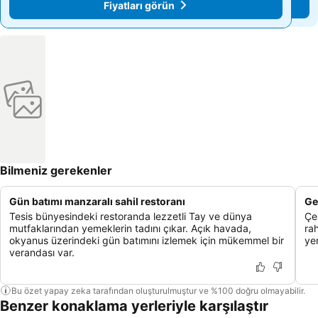
Fiyatları görün
Fiyatları görün
Bilmeniz gerekenler
Gün batımı manzaralı sahil restoranı
Ge
Tesis bünyesindeki restoranda lezzetli Tay ve dünya
Çeş
mutfaklarından yemeklerin tadını çıkar. Açık havada,
rah
okyanus üzerindeki gün batımını izlemek için mükemmel bir
yen
verandası var.
Bu özet yapay zeka tarafından oluşturulmuştur ve %100 doğru olmayabilir.
Benzer konaklama yerleriyle karşılaştır