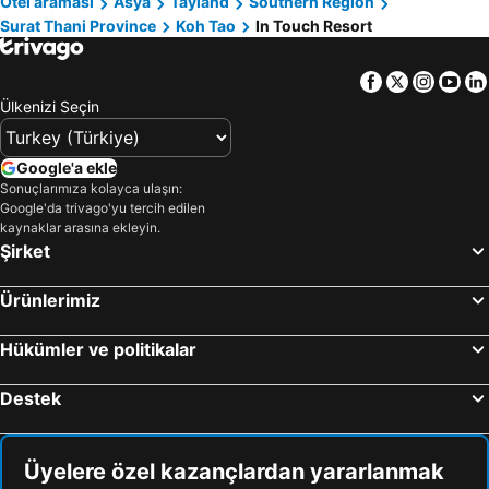
Otel araması
Asya
Tayland
Southern Region
Surat Thani Province
Koh Tao
In Touch Resort
Facebook
Twitter
Insta
Yo
Ülkenizi Seçin
Google'a ekle
Sonuçlarımıza kolayca ulaşın:
Google'da trivago'yu tercih edilen
kaynaklar arasına ekleyin.
Şirket
Ürünlerimiz
Hükümler ve politikalar
Destek
Üyelere özel kazançlardan yararlanmak