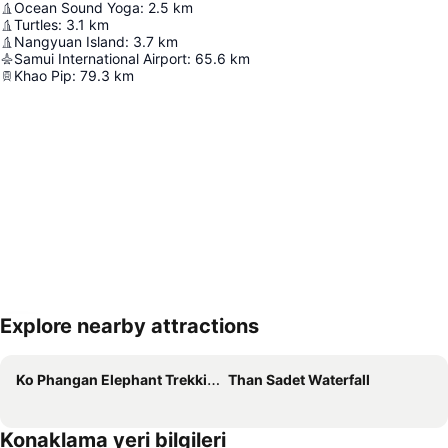
Ocean Sound Yoga
:
2.5
km
Turtles
:
3.1
km
Nangyuan Island
:
3.7
km
Samui International Airport
:
65.6
km
Khao Pip
:
79.3
km
Explore nearby attractions
Haritayı genişlet
Ko Phangan Elephant Trekking
Than Sadet Waterfall
Konaklama yeri bilgileri