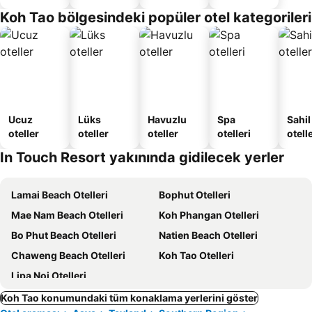
Verilen
Koh Tao bölgesindeki popüler otel kategorileri
Apart
Daire
Ucuz
Lüks
Havuzlu
Spa
Sahil
oteller
oteller
oteller
otelleri
otelle
In Touch Resort yakınında gidilecek yerler
Lamai Beach Otelleri
Bophut Otelleri
Mae Nam Beach Otelleri
Koh Phangan Otelleri
Bo Phut Beach Otelleri
Natien Beach Otelleri
Chaweng Beach Otelleri
Koh Tao Otelleri
Lipa Noi Otelleri
Koh Tao konumundaki tüm konaklama yerlerini göster