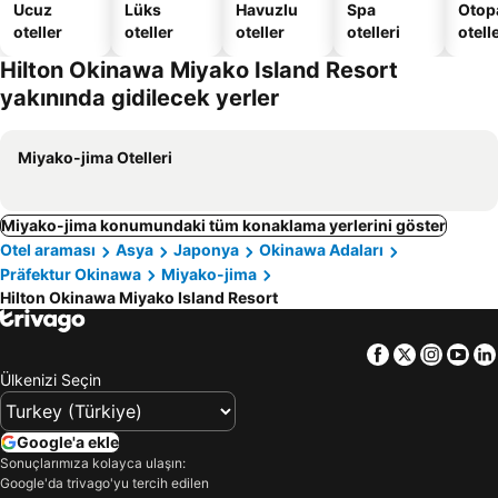
Ucuz
Lüks
Havuzlu
Spa
Otopa
oteller
oteller
oteller
otelleri
otell
Hilton Okinawa Miyako Island Resort
yakınında gidilecek yerler
Miyako-jima Otelleri
Miyako-jima konumundaki tüm konaklama yerlerini göster
Otel araması
Asya
Japonya
Okinawa Adaları
Präfektur Okinawa
Miyako-jima
Hilton Okinawa Miyako Island Resort
Facebook
Twitter
Insta
Yo
Ülkenizi Seçin
Google'a ekle
Sonuçlarımıza kolayca ulaşın:
Google'da trivago'yu tercih edilen