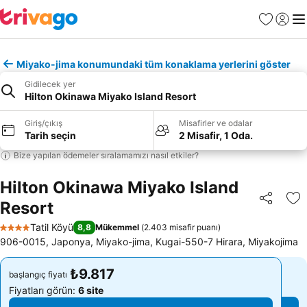
Favoriler
Giriş y
Me
Miyako-jima konumundaki tüm konaklama yerlerini göster
Gidilecek yer
Hilton Okinawa Miyako Island Resort
Giriş/çıkış
Misafirler ve odalar
Tarih seçin
2 Misafir, 1 Oda.
Bize yapılan ödemeler sıralamamızı nasıl etkiler?
Hilton Okinawa Miyako Island
Resort
Paylaş
Fa
Tatil Köyü
8,8
Mükemmel
(
2.403 misafir puanı
)
4 Yıldız
906-0015, Japonya, Miyako-jima, Kugai-550-7 Hirara, Miyakojima
₺9.817
₺9.817
başlangıç fiyatı
başlangıç fiyatı
Fiyatları görün:
6 site
Fiyatları görün:
6 site