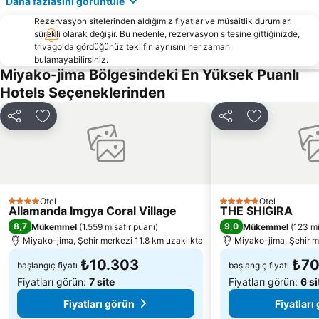
Daha fazlasını görüntüle
Rezervasyon sitelerinden aldığımız fiyatlar ve müsaitlik durumları
sürekli olarak değişir. Bu nedenle, rezervasyon sitesine gittiğinizde,
trivago'da gördüğünüz teklifin aynısını her zaman
bulamayabilirsiniz.
Miyako-jima Bölgesindeki En Yüksek Puanlı
Hotels Seçeneklerinden
Paylaş
Favorilerime ekle
Paylaş
Favorilerime
Otel
Otel
4 Yıldız
5 Yıldız
Allamanda Imgya Coral Village
THE SHIGIRA
8,7
9,0
Mükemmel
(
1.559 misafir puanı
)
Mükemmel
(
123 mi
Miyako-jima, Şehir merkezi 11.8 km uzaklıkta
Miyako-jima, Şehir m
₺10.303
₺70
başlangıç fiyatı
başlangıç fiyatı
Fiyatları görün:
7 site
Fiyatları görün:
6 si
Fiyatları görün
Fiyatları