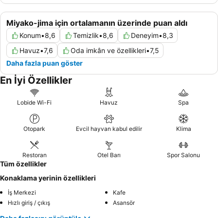
Miyako-jima için ortalamanın üzerinde puan aldı
Konum
•
8,6
Temizlik
•
8,6
Deneyim
•
8,3
Havuz
•
7,6
Oda imkân ve özellikleri
•
7,5
Daha fazla puan göster
En İyi Özellikler
Lobide Wi-Fi
Havuz
Spa
Otopark
Evcil hayvan kabul edilir
Klima
Restoran
Otel Barı
Spor Salonu
Tüm özellikler
Konaklama yerinin özellikleri
İş Merkezi
Kafe
Hızlı giriş / çıkış
Asansör