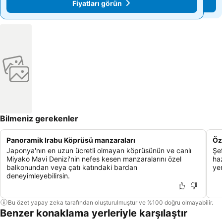
Fiyatları görün
Fiyatları görün
Bilmeniz gerekenler
Panoramik Irabu Köprüsü manzaraları
Öz
Japonya'nın en uzun ücretli olmayan köprüsünün ve canlı
Şe
Miyako Mavi Denizi'nin nefes kesen manzaralarını özel
ha
balkonundan veya çatı katındaki bardan
yer
deneyimleyebilirsin.
Bu özet yapay zeka tarafından oluşturulmuştur ve %100 doğru olmayabilir.
Benzer konaklama yerleriyle karşılaştır