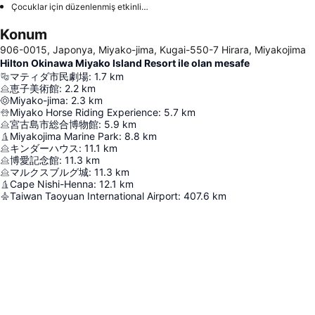
Çocuklar için düzenlenmiş etkinlikler
Konum
906-0015, Japonya, Miyako-jima, Kugai-550-7 Hirara, Miyakojima
Hilton Okinawa Miyako Island Resort ile olan mesafe
マティダ市民劇場
:
1.7
km
恵子美術館
:
2.2
km
Miyako-jima
:
2.3
km
Miyako Horse Riding Experience
:
5.7
km
宮古島市総合博物館
:
5.9
km
Miyakojima Marine Park
:
8.8
km
キンダーハウス
:
11.1
km
博愛記念館
:
11.3
km
マルクスブルグ城
:
11.3
km
Cape Nishi-Henna
:
12.1
km
Taiwan Taoyuan International Airport
:
407.6
km