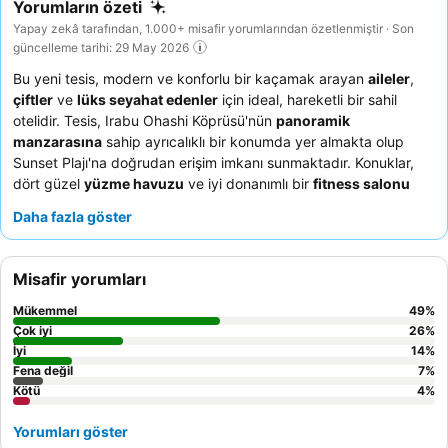
Yorumların özeti
Yapay zekâ tarafından, 1.000+ misafir yorumlarından özetlenmiştir · Son
güncelleme tarihi: 29 May 2026
Bu yeni tesis, modern ve konforlu bir kaçamak arayan
aileler
,
çiftler
ve
lüks seyahat edenler
için ideal, hareketli bir sahil
otelidir. Tesis, Irabu Ohashi Köprüsü'nün
panoramik
manzarasına
sahip ayrıcalıklı bir konumda yer almakta olup
Sunset Plajı'na doğrudan erişim imkanı sunmaktadır. Konuklar,
dört güzel
yüzme havuzu
ve iyi donanımlı bir
fitness salonu
dahil olmak üzere etkileyici bir dizi olanağın keyfini çıkarabilirler.
Daha fazla göster
Personel, olağanüstü misafirperverlikleri nedeniyle sürekli olarak
yüksek övgü almakta ve
kahvaltı büfesi
, kapsamlı ve çeşitli
seçenekleriyle öne çıkmaktadır. Gerçekten özel bir deneyim için,
Misafir yorumları
nefes kesen manzaralar sunan yüksek katlardaki bir odayı
ayırtmayı düşünebilirsiniz.
Mükemmel
49
%
Çok iyi
26
%
İyi
14
%
Fena değil
7
%
Kötü
4
%
Yorumları göster