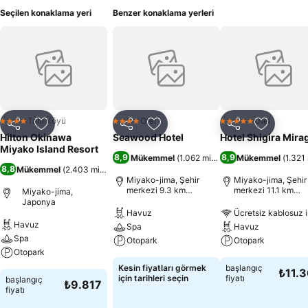
Seçilen konaklama yeri
Benzer konaklama yerleri
Tatil Köyü
Otel
Otel
4 Yıldız
4 Yıldız
5 Yıldız
Paylaş
Favorilerime ekle
Paylaş
Favorilerime ekle
Paylaş
Favoriler
Hilton Okinawa
Seawood Hotel
Hotel Shigira Mira
Miyako Island Resort
8,9
8,9
Mükemmel
(
1.062 misafir puanı
Mükemmel
)
(
1.321 
8,8
Mükemmel
(
2.403 misafir puanı
)
Miyako-jima, Şehir
Miyako-jima, Şehir
merkezi 9.3 km
merkezi 11.1 km
Miyako-jima,
uzaklıkta
uzaklıkta
Japonya
Havuz
Ücretsiz kablosuz i
Havuz
Spa
Havuz
Spa
Otopark
Otopark
Otopark
Kesin fiyatları görmek
başlangıç
₺11.
için tarihleri seçin
fiyatı
başlangıç
₺9.817
fiyatı