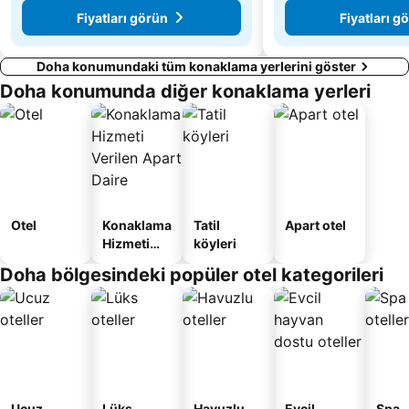
Fiyatları görün
Fiyatları g
Doha konumundaki tüm konaklama yerlerini göster
Doha konumunda diğer konaklama yerleri
Otel
Konaklama
Tatil
Apart otel
Hizmeti
köyleri
Verilen
Doha bölgesindeki popüler otel kategorileri
Apart
Daire
Ucuz
Lüks
Havuzlu
Evcil
Spa