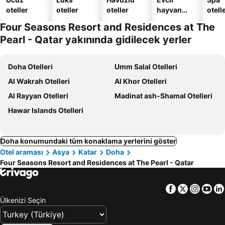
oteller
oteller
oteller
hayvan
otelle
dostu
Four Seasons Resort and Residences at The
oteller
Pearl - Qatar yakınında gidilecek yerler
Doha Otelleri
Umm Salal Otelleri
Al Wakrah Otelleri
Al Khor Otelleri
Al Rayyan Otelleri
Madinat ash-Shamal Otelleri
Hawar Islands Otelleri
Doha konumundaki tüm konaklama yerlerini göster
Otel araması
Asya
Katar
Doha
Four Seasons Resort and Residences at The Pearl - Qatar
Facebook
Twitter
Insta
Yo
Ülkenizi Seçin