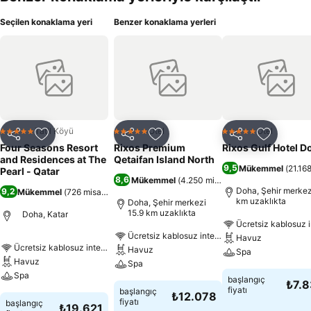
Seçilen konaklama yeri
Benzer konaklama yerleri
Tatil Köyü
Otel
Otel
5 Yıldız
5 Yıldız
5 Yıldız
Paylaş
Favorilerime ekle
Paylaş
Favorilerime ekle
Paylaş
Favoriler
Four Seasons Resort
Rixos Premium
Rixos Gulf Hotel D
and Residences at The
Qetaifan Island North
9,5
Mükemmel
(
21.168
Pearl - Qatar
8,6
Mükemmel
(
4.250 misafir puanı
)
Doha, Şehir merkez
9,2
Mükemmel
(
726 misafir puanı
)
km uzaklıkta
Doha, Şehir merkezi
15.9 km uzaklıkta
Doha, Katar
Ücretsiz kablosuz i
Ücretsiz kablosuz internet
Havuz
Ücretsiz kablosuz internet
Havuz
Spa
Havuz
Spa
Spa
başlangıç
₺7.
fiyatı
başlangıç
₺12.078
fiyatı
başlangıç
₺19.621