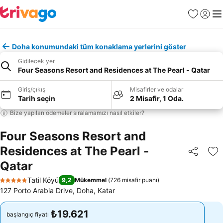
Favoriler
Giriş y
Me
Doha konumundaki tüm konaklama yerlerini göster
Gidilecek yer
Four Seasons Resort and Residences at The Pearl - Qatar
Giriş/çıkış
Misafirler ve odalar
Tarih seçin
2 Misafir, 1 Oda.
Bize yapılan ödemeler sıralamamızı nasıl etkiler?
Four Seasons Resort and
Residences at The Pearl -
Paylaş
Fa
Qatar
Tatil Köyü
9,2
Mükemmel
(
726 misafir puanı
)
5 Yıldız
127 Porto Arabia Drive, Doha, Katar
₺19.621
₺19.621
başlangıç fiyatı
başlangıç fiyatı