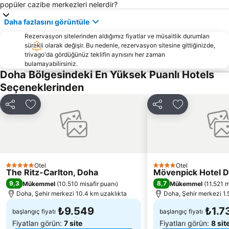
popüler cazibe merkezleri nelerdir?
Daha fazlasını görüntüle
Rezervasyon sitelerinden aldığımız fiyatlar ve müsaitlik durumları
sürekli olarak değişir. Bu nedenle, rezervasyon sitesine gittiğinizde,
trivago'da gördüğünüz teklifin aynısını her zaman
bulamayabilirsiniz.
Doha Bölgesindeki En Yüksek Puanlı Hotels
Seçeneklerinden
Paylaş
Favorilerime ekle
Paylaş
Favorilerime 
Otel
Otel
5 Yıldız
4 Yıldız
The Ritz-Carlton, Doha
Mövenpick Hotel 
9,3
8,7
Mükemmel
(
10.510 misafir puanı
)
Mükemmel
(
11.521 m
Doha, Şehir merkezi 10.4 km uzaklıkta
Doha, Şehir merkezi 1.
₺9.549
₺1.7
başlangıç fiyatı
başlangıç fiyatı
Fiyatları görün:
7 site
Fiyatları görün:
8 sit