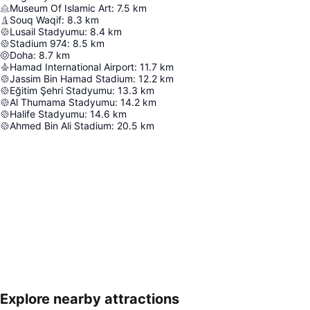
Museum Of Islamic Art
:
7.5
km
Souq Waqif
:
8.3
km
Lusail Stadyumu
:
8.4
km
Stadium 974
:
8.5
km
Doha
:
8.7
km
Hamad International Airport
:
11.7
km
Jassim Bin Hamad Stadium
:
12.2
km
Eğitim Şehri Stadyumu
:
13.3
km
Al Thumama Stadyumu
:
14.2
km
Halife Stadyumu
:
14.6
km
Ahmed Bin Ali Stadium
:
20.5
km
Explore nearby attractions
Haritayı genişlet