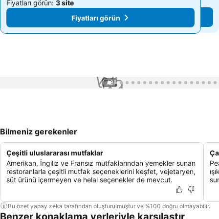
Fiyatları görün:
3 site
Fiyatları görün:
3 site
Fiyatları görün
Fiyatları görün
1 / 87
Bilmeniz gerekenler
Çeşitli uluslararası mutfaklar
Ça
Amerikan, İngiliz ve Fransız mutfaklarından yemekler sunan
Pe
restoranlarla çeşitli mutfak seçeneklerini keşfet, vejetaryen,
ışı
süt ürünü içermeyen ve helal seçenekler de mevcut.
su
Bu özet yapay zeka tarafından oluşturulmuştur ve %100 doğru olmayabilir.
Benzer konaklama yerleriyle karşılaştır