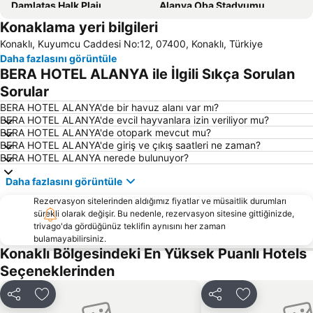
Damlataş Halk Plajı
Alanya Oba Stadyumu
Konaklama yeri bilgileri
Alanya Çarşı
Side Limanı
Konaklı, Kuyumcu Caddesi No:12, 07400, Konaklı, Türkiye
Side Belediyesi Royal Beach
Kargıcak
Daha fazlasını görüntüle
Side ancient places
Gazipaşa Havalimanı
BERA HOTEL ALANYA ile İlgili Sıkça Sorulan
Evrenseki Büyük Halk Plajı
Amfitiyatro Kaş Antalya
Sorular
Titreyengöl
Dim Nehri
BERA HOTEL ALANYA'de bir havuz alanı var mı?
BERA HOTEL ALANYA'de evcil hayvanlara izin veriliyor mu?
Manavgat Markt
Damlataş Mağarası
BERA HOTEL ALANYA'de otopark mevcut mu?
BERA HOTEL ALANYA'de giriş ve çıkış saatleri ne zaman?
Alanya Marina
Summer Garden
BERA HOTEL ALANYA nerede bulunuyor?
Kızılkule Alanya
Keykubat Plajı
Daha fazlasını görüntüle
Evrenseki Batı Halk Plajı
Portakal Plajı
Rezervasyon sitelerinden aldığımız fiyatlar ve müsaitlik durumları
Apollon Tapınağı Side
Tisoyab Titreyengöl
sürekli olarak değişir. Bu nedenle, rezervasyon sitesine gittiğinizde,
trivago'da gördüğünüz teklifin aynısını her zaman
Damlataş Aqua Center
Adventure Park Oyimpinar
bulamayabilirsiniz.
Sealanya Yunus Parkı
Alara Kalesi
Konaklı Bölgesindeki En Yüksek Puanlı Hotels
Seçeneklerinden
Dim Barajı
Büyük Selale
Antalya Tersanesi
Kücük Selale
Paylaş
Favorilerime ekle
Paylaş
Favorilerime 
çağlayan
Atatürk Heykeli