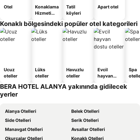
Otel
Konaklama
Tatil
Apart otel
Hizmeti
köyleri
Verilen
Konaklı bölgesindeki popüler otel kategorileri
Apart
Daire
Ucuz
Lüks
Havuzlu
Evcil
Spa
oteller
oteller
oteller
hayvan
otelle
dostu
BERA HOTEL ALANYA yakınında gidilecek
oteller
yerler
Alanya Otelleri
Belek Otelleri
Side Otelleri
Serik Otelleri
Manavgat Otelleri
Avsallar Otelleri
Okurcalar Otelleri
Konaklı Otelleri