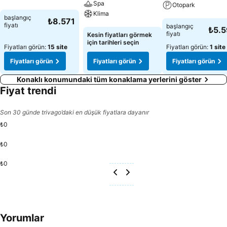
Spa
Otopark
Klima
Fiyatları görün
başlangıç
₺8.571
Fiyatları görün
fiyatı
başlangıç
₺5.
Fiyatları görün
fiyatı
Kesin fiyatları görmek
için tarihleri seçin
Fiyatları görün:
15 site
Fiyatları görün:
1 site
Fiyatları görün
Fiyatları görün
Fiyatları görün
Konaklı konumundaki tüm konaklama yerlerini göster
Fiyat trendi
Son 30 günde trivago’daki en düşük fiyatlara dayanır
₺0
₺0
₺0
Yorumlar