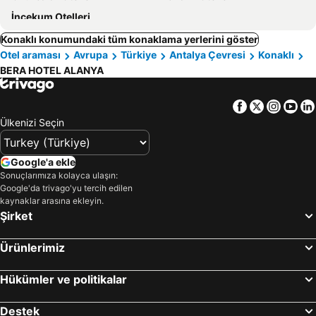
İncekum Otelleri
Konaklı konumundaki tüm konaklama yerlerini göster
Otel araması
Avrupa
Türkiye
Antalya Çevresi
Konaklı
BERA HOTEL ALANYA
Facebook
Twitter
Insta
Yo
Ülkenizi Seçin
Google'a ekle
Sonuçlarımıza kolayca ulaşın:
Google'da trivago'yu tercih edilen
kaynaklar arasına ekleyin.
Şirket
Ürünlerimiz
Hükümler ve politikalar
Destek