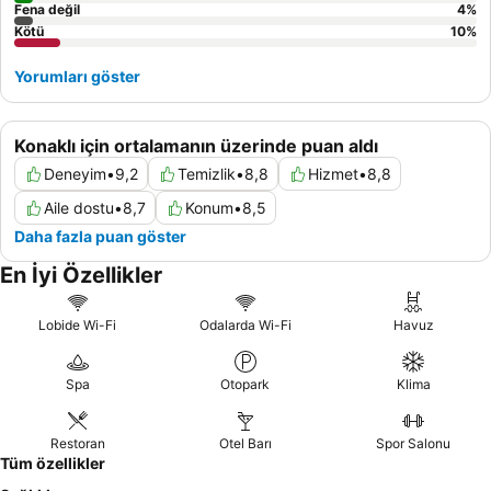
Fena değil
4
%
Kötü
10
%
Yorumları göster
Konaklı için ortalamanın üzerinde puan aldı
Deneyim
•
9,2
Temizlik
•
8,8
Hizmet
•
8,8
Aile dostu
•
8,7
Konum
•
8,5
Daha fazla puan göster
En İyi Özellikler
Lobide Wi-Fi
Odalarda Wi-Fi
Havuz
Spa
Otopark
Klima
Restoran
Otel Barı
Spor Salonu
Tüm özellikler