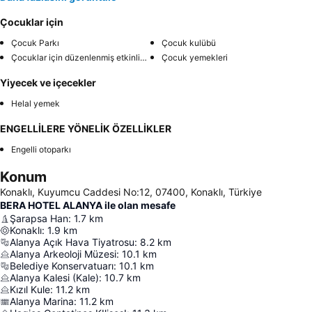
Çocuklar için
Çocuk Parkı
Çocuk kulübü
Çocuklar için düzenlenmiş etkinlikler
Çocuk yemekleri
Yiyecek ve içecekler
Helal yemek
ENGELLİLERE YÖNELİK ÖZELLİKLER
Engelli otoparkı
Konum
Konaklı, Kuyumcu Caddesi No:12, 07400, Konaklı, Türkiye
BERA HOTEL ALANYA ile olan mesafe
Şarapsa Han
:
1.7
km
Konaklı
:
1.9
km
Alanya Açık Hava Tiyatrosu
:
8.2
km
Alanya Arkeoloji Müzesi
:
10.1
km
Belediye Konservatuarı
:
10.1
km
Alanya Kalesi (Kale)
:
10.7
km
Kızıl Kule
:
11.2
km
Alanya Marina
:
11.2
km