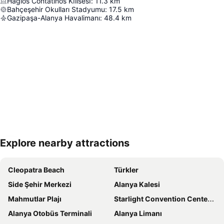
Hagios Contatinos KIlisesI
:
11.3
km
Bahçeşehir Okulları Stadyumu
:
17.5
km
Gazipaşa-Alanya Havalimanı
:
48.4
km
Explore nearby attractions
Haritayı genişlet
Cleopatra Beach
Türkler
Side Şehir Merkezi
Alanya Kalesi
Mahmutlar Plajı
Starlight Convention Center Kızılağaç
Alanya Otobüs Terminali
Alanya Limanı