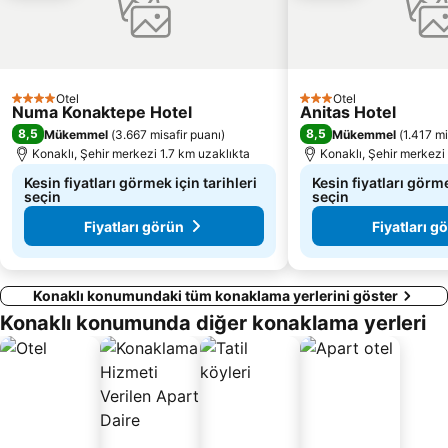
Dim Mağarası
Ayışığı
Alarahan
Moschee Manavgat
Alanya Triatlon
Green Canyon Cruise
Otel
Otel
4 Yıldız
3 Yıldız
Numa Konaktepe Hotel
Orfoz
Sapadere Kanyonu Alanya
Anitas Hotel
8,5
8,5
Mükemmel
(
3.667 misafir puanı
)
Mükemmel
(
1.417 mi
Oymapinar Baraji
Syedra
Konaklı, Şehir merkezi 1.7 km uzaklıkta
Konaklı, Şehir merkezi
Kesin fiyatları görmek için tarihleri
Kesin fiyatları görme
seçin
seçin
Fiyatları görün
Fiyatları g
Konaklı konumundaki tüm konaklama yerlerini göster
Konaklı konumunda diğer konaklama yerleri