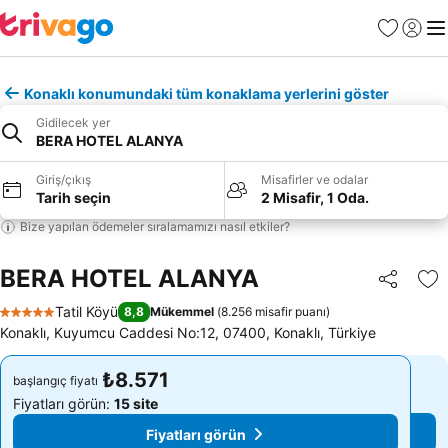
Favoriler
Giriş y
Me
Konaklı konumundaki tüm konaklama yerlerini göster
Gidilecek yer
BERA HOTEL ALANYA
Giriş/çıkış
Misafirler ve odalar
Tarih seçin
2 Misafir, 1 Oda.
Bize yapılan ödemeler sıralamamızı nasıl etkiler?
BERA HOTEL ALANYA
Paylaş
Fa
Tatil Köyü
8,8
Mükemmel
(
8.256 misafir puanı
)
5 Yıldız
Konaklı, Kuyumcu Caddesi No:12, 07400, Konaklı, Türkiye
₺8.571
₺8.571
başlangıç fiyatı
başlangıç fiyatı
Fiyatları görün:
15 site
Fiyatları görün:
15 site
Fiyatları görün
Fiyatları görün