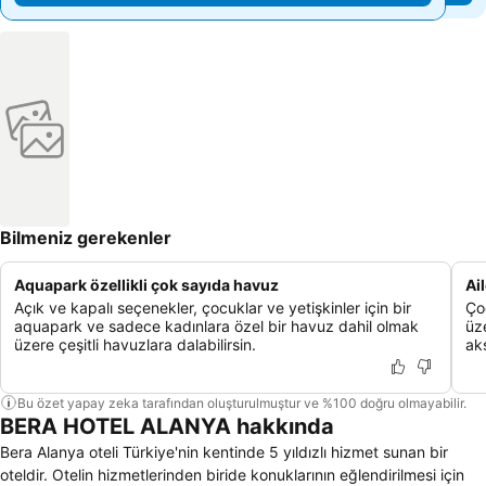
Bilmeniz gerekenler
Aquapark özellikli çok sayıda havuz
Ai
Açık ve kapalı seçenekler, çocuklar ve yetişkinler için bir
Ço
aquapark ve sadece kadınlara özel bir havuz dahil olmak
üz
üzere çeşitli havuzlara dalabilirsin.
akş
Bu özet yapay zeka tarafından oluşturulmuştur ve %100 doğru olmayabilir.
BERA HOTEL ALANYA hakkında
Bera Alanya oteli Türkiye'nin kentinde 5 yıldızlı hizmet sunan bir
oteldir. Otelin hizmetlerinden biride konuklarının eğlendirilmesi için