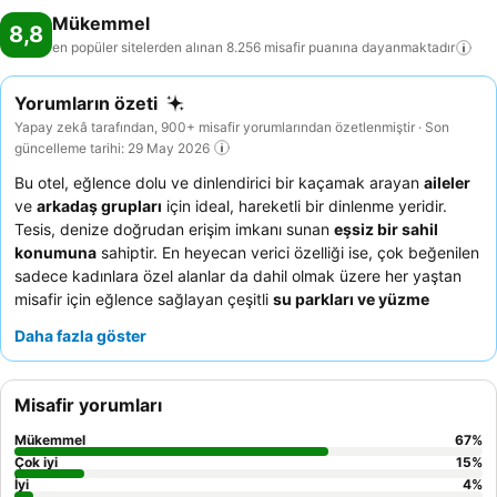
Mükemmel
8,8
en popüler sitelerden alınan 8.256 misafir puanına
dayanmaktadır
Yorumların özeti
Yapay zekâ tarafından, 900+ misafir yorumlarından özetlenmiştir · Son
güncelleme tarihi: 29 May 2026
Bu otel, eğlence dolu ve dinlendirici bir kaçamak arayan
aileler
ve
arkadaş grupları
için ideal, hareketli bir dinlenme yeridir.
Tesis, denize doğrudan erişim imkanı sunan
eşsiz bir sahil
konumuna
sahiptir. En heyecan verici özelliği ise, çok beğenilen
sadece kadınlara özel alanlar da dahil olmak üzere her yaştan
misafir için eğlence sağlayan çeşitli
su parkları ve yüzme
havuzlarıdır
. Misafirler, istisnai
personel ve hizmeti
ile çok
Daha fazla göster
sayıda Türk yemeği ve taze malzemeler içeren çeşitli ve lezzetli
mutfak lezzetlerini
sürekli olarak vurgulamaktadır. Daha sakin
bir deneyim için bahçeye bakan bir oda talep etmeyi
Misafir yorumları
düşünebilirsiniz.
Mükemmel
67
%
Çok iyi
15
%
İyi
4
%