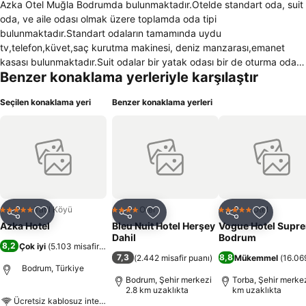
Azka Otel Muğla Bodrumda bulunmaktadır.Otelde standart oda, suit
oda, ve aile odası olmak üzere toplamda oda tipi
bulunmaktadır.Standart odaların tamamında uydu
tv,telefon,küvet,saç kurutma makinesi, deniz manzarası,emanet
kasası bulunmaktadır.Suit odalar bir yatak odası bir de oturma odası
Benzer konaklama yerleriyle karşılaştır
olmak üzere iki odadan oluşmaktadır.Ve bu odalarda deniz
manzaralıdır.Aile odalarında ise 1 yatak odası 1 salon veya 2 yatak
Seçilen konaklama yeri
Benzer konaklama yerleri
odası 1 salon olmak üzere çeşitler mevcuttur. Bu odalarda da saç
kurutma makinesi ,split klima,mini buzdolabı, ahşap zemin,uydu tv,
ve balkon bulunmaktadır.Otelde 2 adet açık havuz, 2 adet çocuk
havuzu ve 1 adet kapalı havuz bulunmaktadır.Hem havuz, hem de
plajda şezlong, şemsiye, minder ve plaj havlusu ücretsiz olarak
misafirlere sunulmaktadır.Otel de sabah kahvaltı ve akşam yemekleri
için açıkbüfe hizmet veren restoranda bulunmaktadır.Havuzbar ve
sahilde ise bulunan barlarda günboyunca hizmet
Tatil Köyü
Otel
Otel
5 Yıldız
4 Yıldız
5 Yıldız
Paylaş
Favorilerime ekle
Paylaş
Favorilerime ekle
Paylaş
Favoriler
verilmektedir.Aktivite olarak müşteriler
Azka Hotel
Bleu Nuit Hotel Herşey
Vogue Hotel Supr
fitness,basketbol,futbol,bilardo,masa tenisi,squash gibi sporlarla
Dahil
Bodrum
8,2
Çok iyi
(
5.103 misafir puanı
)
uğraşabilir.Bunların yanında otelde müşterilere hizmet veren
7,3
8,8
(
2.442 misafir puanı
)
Mükemmel
(
16.069
kuaför,doktor,çamaşırhane de bulunmaktadır.
Bodrum, Türkiye
Bodrum, Şehir merkezi
Torba, Şehir merkez
2.8 km uzaklıkta
km uzaklıkta
Ücretsiz kablosuz internet