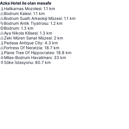
Azka Hotel ile olan mesafe
Halikarnas Mozolesi
:
1.1
km
Bodrum Kalesi
:
1.1
km
Bodrum Sualtı Arkeoloji Müzesi
:
1.1
km
Bodrum Antik Tiyatrosu
:
1.2
km
Bodrum
:
1.3
km
Aya Nikola Kilisesi
:
1.3
km
Zeki Müren Sanat Müzesi
:
2
km
Pedasa Antique City
:
4.3
km
Fortress Of Neratzia
:
18.7
km
Plane Tree Of Hippocrates
:
18.8
km
Milas-Bodrum Havalimanı
:
33
km
Söke İstasyonu
:
80.7
km