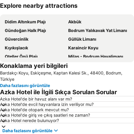
Explore nearby attractions
Haritayı genişlet
Didim Altınkum Plajı
Akbük
Gündoğan Halk Plajı
Bodrum Yalıkavak Yat Limanı
Güvercinlik
Güllük Limanı
Kıyıkışlacık
Karaincir Koyu
Oteller Önü Plajı
Milas - Bodrum Havalimanı
Konaklama yeri bilgileri
Bodrum Kalesi
Çökertme
Bardakçı Koyu, Eskiçeşme, Kaptan Kalesi Sk., 48400, Bodrum,
Kumbahçe Halk Plajı
Bitez Halk Plajı
Türkiye
Kumluk Halk Plajı
Aquapark Bodrum
Daha fazlasını görüntüle
Azka Hotel ile İlgili Sıkça Sorulan Sorular
Gümbet Plajı
Didim Aqua Park
Azka Hotel'de bir havuz alanı var mı?
Ortakent Halk Plajı
Bodrum Yat Limanı
Azka Hotel'de evcil hayvanlara izin veriliyor mu?
Mavişehir
D-Marin Turgutreis Marina
Azka Hotel'de otopark mevcut mu?
Azka Hotel'de giriş ve çıkış saatleri ne zaman?
Göltürkbükü Sahili
Yalıkavlak Halk Plajı
Azka Hotel nerede bulunuyor?
Kızılbük
Taşlık Halk Plajı
Daha fazlasını görüntüle