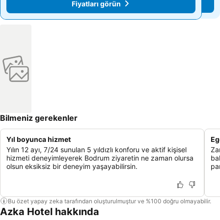
Fiyatları görün
Fiyatları görün
Bilmeniz gerekenler
Yıl boyunca hizmet
Eg
Yılın 12 ayı, 7/24 sunulan 5 yıldızlı konforu ve aktif kişisel
Za
hizmeti deneyimleyerek Bodrum ziyaretin ne zaman olursa
ba
olsun eksiksiz bir deneyim yaşayabilirsin.
pa
Bu özet yapay zeka tarafından oluşturulmuştur ve %100 doğru olmayabilir.
Azka Hotel hakkında