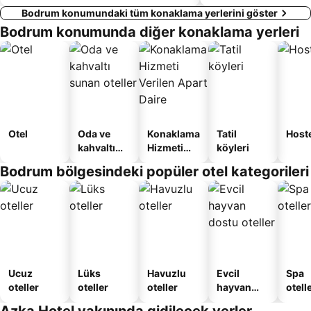
Bodrum konumundaki tüm konaklama yerlerini göster
Bodrum konumunda diğer konaklama yerleri
Otel
Oda ve
Konaklama
Tatil
Host
kahvaltı
Hizmeti
köyleri
sunan
Verilen
Bodrum bölgesindeki popüler otel kategorileri
oteller
Apart
Daire
Ucuz
Lüks
Havuzlu
Evcil
Spa
oteller
oteller
oteller
hayvan
otelle
dostu