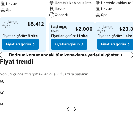
Ücretsiz kablosuz internet
Ücretsiz kablosuz i
Havuz
Havuz
Havuz
Spa
Otopark
Spa
başlangıç
₺8.412
fiyatı
başlangıç
başlangıç
₺2.000
₺23.
fiyatı
fiyatı
Fiyatları görün:
9 site
Fiyatları görün:
11 site
Fiyatları görün:
1 site
Fiyatları görün
Fiyatları görün
Fiyatları görün
Bodrum konumundaki tüm konaklama yerlerini göster
Fiyat trendi
Son 30 günde trivago’daki en düşük fiyatlara dayanır
₺0
₺0
₺0