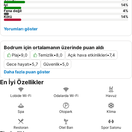
İyi
14
%
Fena değil
4
%
Kötü
14
%
Yorumları göster
Bodrum için ortalamanın üzerinde puan aldı
Plaj
•
9,0
Temizlik
•
8,0
Açık hava etkinlikleri
•
7,4
Gece hayatı
•
5,7
Güvenlik
•
5,0
Daha fazla puan göster
En İyi Özellikler
Lobide Wi-Fi
Odalarda Wi-Fi
Havuz
Spa
Otopark
Klima
Restoran
Otel Barı
Spor Salonu