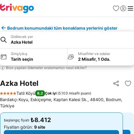
Favoriler
Giriş y
Me
Bodrum konumundaki tüm konaklama yerlerini göster
Gidilecek yer
Azka Hotel
Giriş/çıkış
Misafirler ve odalar
Tarih seçin
2 Misafir, 1 Oda.
Bize yapılan ödemeler sıralamamızı nasıl etkiler?
Azka Hotel
Paylaş
Fa
Tatil Köyü
8,2
Çok iyi
(
5.103 misafir puanı
)
5 Yıldız
Bardakçı Koyu, Eskiçeşme, Kaptan Kalesi Sk., 48400, Bodrum,
Türkiye
₺8.412
₺8.412
başlangıç fiyatı
başlangıç fiyatı
Fiyatları görün:
9 site
Fiyatları görün:
9 site