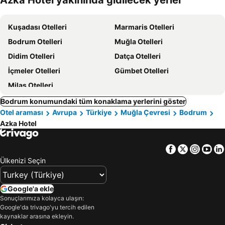
Azka Hotel yakınında gidilecek yerler
oteller
Kuşadası Otelleri
Marmaris Otelleri
Bodrum Otelleri
Muğla Otelleri
Didim Otelleri
Datça Otelleri
İçmeler Otelleri
Gümbet Otelleri
Milas Otelleri
Bodrum konumundaki tüm konaklama yerlerini göster
Otel araması
Avrupa
Türkiye
Muğla Çevresi
Bodrum
Azka Hotel
Facebook
Twitter
Insta
Yo
Ülkenizi Seçin
Google'a ekle
Sonuçlarımıza kolayca ulaşın:
Google'da trivago'yu tercih edilen
kaynaklar arasına ekleyin.