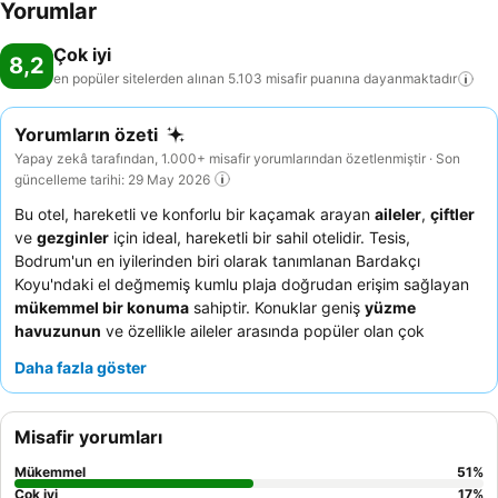
Yorumlar
Çok iyi
8,2
en popüler sitelerden alınan 5.103 misafir puanına
dayanmaktadır
Yorumların özeti
Yapay zekâ tarafından, 1.000+ misafir yorumlarından özetlenmiştir · Son
güncelleme tarihi: 29 May 2026
Bu otel, hareketli ve konforlu bir kaçamak arayan
aileler
,
çiftler
ve
gezginler
için ideal, hareketli bir sahil otelidir. Tesis,
Bodrum'un en iyilerinden biri olarak tanımlanan Bardakçı
Koyu'ndaki el değmemiş kumlu plaja doğrudan erişim sağlayan
mükemmel bir konuma
sahiptir. Konuklar geniş
yüzme
havuzunun
ve özellikle aileler arasında popüler olan çok
beğenilen
kapalı havuzun
keyfini çıkarabilirler. Özenli ve güler
Daha fazla göster
yüzlü personel sürekli övgü almakta olup,
atıştırmalık büfesi
çeşitli ve lezzetli menüsüyle öne çıkmaktadır. Gerçekten
unutulmaz bir deneyim için, pitoresk çevrenin tadını çıkarmak
Misafir yorumları
üzere
deniz manzaralı
ve balkonlu bir oda rezervasyonu
yapmayı düşünebilirsiniz.
Mükemmel
51
%
Çok iyi
17
%