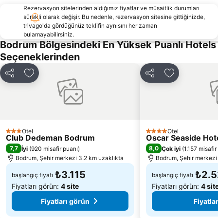
Marina Kos
Turgutreis Gunbatımı Plajı
Rezervasyon sitelerinden aldığımız fiyatlar ve müsaitlik durumları
D-Marin Didim Marina
Bodrum Otobüs Terminali
sürekli olarak değişir. Bu nedenle, rezervasyon sitesine gittiğinizde,
trivago'da gördüğünüz teklifin aynısını her zaman
3. Koy Halk Plajı
D-Marin Turgutreis
bulamayabilirsiniz.
Bodrum Bölgesindeki En Yüksek Puanlı Hotels
Palmarina Yalıkavak
Xuma beach
Seçeneklerinden
Çanakkale Limanı
Yalıköy
Bodrum Dolphin Park
Marina Yat Kulübü
Paylaş
Favorilerime ekle
Paylaş
Favorilerime 
Akti Zouroudi
Bodrum Sualtı Arkeoloji Müzesi
Tavşan Adası
Halikarnas
Sahte Cennet Beach Club Bar & Restoran
Palmarina Bodrum
Bodrum Amfitiyatro
Apollo Temple
Otel
Otel
3 Yıldız
4 Yıldız
Club Dedeman Bodrum
Oscar Seaside Hotel
Milas Tour
Kos Airport
7,7
8,0
İyi
(
920 misafir puanı
)
Çok iyi
(
1.157 misafir
Porto of Kos
Fantasia
Bodrum, Şehir merkezi 3.2 km uzaklıkta
Bodrum, Şehir merkezi
₺3.115
₺2.
başlangıç fiyatı
başlangıç fiyatı
Fiyatları görün:
4 site
Fiyatları görün:
4 sit
Fiyatları görün
Fiyatla