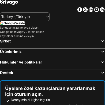
Facebook
Twitter
Insta
Yo
Google'a ekle
Sonuçlarımıza kolayca ulaşın:
Google'da trivago'yu tercih edilen
kaynaklar arasına ekleyin.
Şirket
Ürünlerimiz
Hükümler ve politikalar
Destek
Üyelere özel kazançlardan yararlanmak
için oturum açın.
Deneyiminizi kişiselleştirin