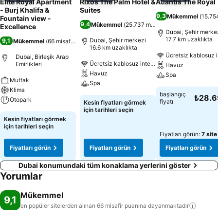
Elite Royal Apartment
Rixos The Palm Hotel &
Atlantis The Royal
- Burj Khalifa &
Suites
9,3
Mükemmel
(
15.754
Fountain view -
9,4
Mükemmel
(
25.737 misafir puanı
)
Excellence
Dubai, Şehir merke
17.7 km uzaklıkta
Dubai, Şehir merkezi
9,1
Mükemmel
(
66 misafir puanı
)
16.6 km uzaklıkta
Ücretsiz kablosuz i
Dubai, Birleşik Arap
Ücretsiz kablosuz internet
Emirlikleri
Havuz
Havuz
Spa
Mutfak
Spa
Klima
başlangıç
₺28.
Otopark
fiyatı
Kesin fiyatları görmek
için tarihleri seçin
Kesin fiyatları görmek
için tarihleri seçin
Fiyatları görün:
7 site
Fiyatları görün
Fiyatları görün
Fiyatları görün
Dubai konumundaki tüm konaklama yerlerini göster
Yorumlar
Mükemmel
9,1
en popüler sitelerden alınan 66 misafir puanına
dayanmaktadır