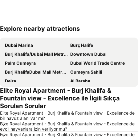
Explore nearby attractions
Haritayı genişlet
Dubai Marina
Burç Halife
Burj Khalifa/Dubai Mall Metro Station
Downtown Dubai
Palm Cumeyra
Dubai World Trade Centre
Burj KhalifaDubai Mall Metro Station
Cumeyra Sahili
Deira
Al Barsha
Elite Royal Apartment - Burj Khalifa &
Business Bay
The Dubai Alışveriş Merkezi
Fountain view - Excellence ile İlgili Sıkça
Dubai Uluslararası Havaalanı
Jumeirah Emirates Towers
Sorulan Sorular
Emirates Alışveriş Merkezi
Cumeyra
Elite Royal Apartment - Burj Khalifa & Fountain view - Excellence'de
Aquaventure Waterpark
Jebel Ali Palm
bir havuz alanı var mı?
Elite Royal Apartment - Burj Khalifa & Fountain view - Excellence'de
Bur Dubai
Dubai Outlet Mall
evcil hayvanlara izin veriliyor mu?
Elite Royal Apartment - Burj Khalifa & Fountain view - Excellence'de
Şeyh Zayed Yolu
Ticaret Merkezi Dubai