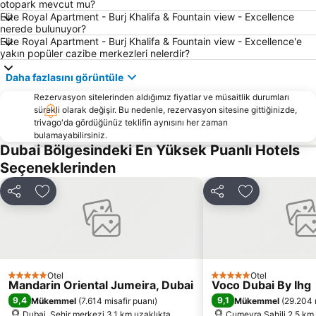
otopark mevcut mu?
Cumeyra Beach Residence
Dubai Metro
Elite Royal Apartment - Burj Khalifa & Fountain view - Excellence
nerede bulunuyor?
Deira City Center
GULFOOD EXHIBITION
Elite Royal Apartment - Burj Khalifa & Fountain view - Excellence'e
yakın popüler cazibe merkezleri nelerdir?
Jumeirah Mosque
Dubai Uluslararası Kongre ve Sergi Sarayı
Baniyas Square Metro Station
Dubai Marina Mall
Daha fazlasını görüntüle
Dubai Marina Yacht Club
Sharjah Uluslararası Havaalanı
Rezervasyon sitelerinden aldığımız fiyatlar ve müsaitlik durumları
sürekli olarak değişir. Bu nedenle, rezervasyon sitesine gittiğinizde,
Dubai Festival City
Sharjah City Center
trivago'da gördüğünüz teklifin aynısını her zaman
Dubai Koyu
Dubai Internet City
bulamayabilirsiniz.
Dubai Bölgesindeki En Yüksek Puanlı Hotels
Business Bay Metro Station
Airport Terminal 1 Metro Station
Seçeneklerinden
Dubai Miracle Garden
Deira City Centre Metro Station
WHX Dubai
Dreamland Aqua Park
Paylaş
Favorilerime ekle
Paylaş
Favorilerime 
Dubai Uluslararası Finans Merkezi
Al Wasl
Souk Madinat Jumeirah
ADCB Metro Station
Dubai Çeşmesi
MATERIALS HANDLING & LOGISTICS
Otel
Otel
Dubai Creek Golf & Yacht Club
Dubai Silicon Oasis
5 Yıldız
5 Yıldız
Mandarin Oriental Jumeira, Dubai
Voco Dubai By Ihg
9,4
9,1
Mükemmel
(
7.614 misafir puanı
)
Mükemmel
(
29.204 
Dubai, Şehir merkezi 3.1 km uzaklıkta
Cumeyra Sahili 2.5 km 