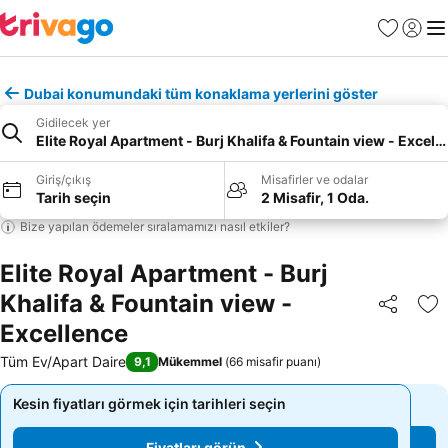
Favoriler
Giriş y
Me
Dubai konumundaki tüm konaklama yerlerini göster
Gidilecek yer
Elite Royal Apartment - Burj Khalifa & Fountain view - Excell
Giriş/çıkış
Misafirler ve odalar
Tarih seçin
2 Misafir, 1 Oda.
Bize yapılan ödemeler sıralamamızı nasıl etkiler?
Elite Royal Apartment - Burj
Khalifa & Fountain view -
Paylaş
Fa
Excellence
Tüm Ev/Apart Daire
9,1
Mükemmel
(
66 misafir puanı
)
Kesin fiyatları görmek için tarihleri seçin
Kesin fiyatları görmek için tarihleri seçin
Fiyatları görün
Fiyatları görün