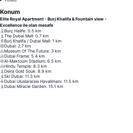
Fitness
Konum
Elite Royal Apartment - Burj Khalifa & Fountain view -
Excellence ile olan mesafe
Burç Halife
:
0.5
km
The Dubai Mall
:
0.7
km
Burj Khalifa / Dubai Mall
:
1
km
Dubai
:
2.7
km
Museum Of The Future
:
3
km
Dubai Frame
:
5.4
km
Al-Maktoum Stadium
:
6.5
km
Hindu Temple
:
8.3
km
Deira Gold Souk
:
8.9
km
Ski Dubai
:
11.3
km
Dubai Uluslararası Havalimanı
:
11.5
km
Dubai Miracle Garden
:
15.1
km