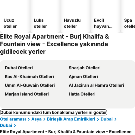
Ucuz
Lüks
Havuzlu
Evcil
Spa
oteller
oteller
oteller
hayvan
otelle
dostu
Elite Royal Apartment - Burj Khalifa &
oteller
Fountain view - Excellence yakınında
gidilecek yerler
Dubai Otelleri
Sharjah Otelleri
Ras Al-Khaimah Otelleri
Ajman Otelleri
Umm Al-Quwain Otelleri
Al Jazirah al Hamra Otelleri
Marjan Island Otelleri
Hatta Otelleri
Dubai konumundaki tüm konaklama yerlerini göster
Otel araması
Asya
Birleşik Arap Emirlikleri
Dubai
Dubai
Elite Royal Apartment - Burj Khalifa & Fountain view - Excellence