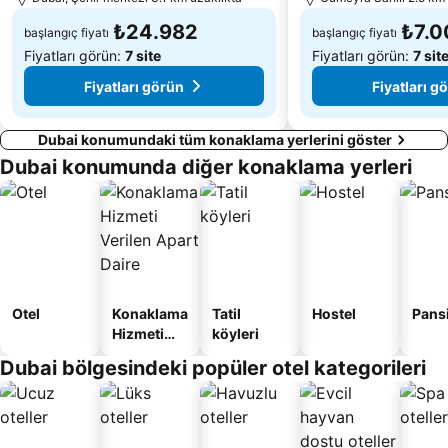
₺24.982
₺7.0
başlangıç fiyatı
başlangıç fiyatı
Fiyatları görün:
7 site
Fiyatları görün:
7 sit
Fiyatları görün
Fiyatları g
Dubai konumundaki tüm konaklama yerlerini göster
Dubai konumunda diğer konaklama yerleri
Otel
Konaklama
Tatil
Hostel
Pans
Hizmeti
köyleri
Verilen
Dubai bölgesindeki popüler otel kategorileri
Apart
Daire