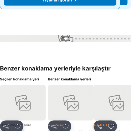
1 / 64
Benzer konaklama yerleriyle karşılaştır
Seçilen konaklama yeri
Benzer konaklama yerleri
Tüm Ev/Apart Daire
Otel
Otel
5 Yıldız
5 Yıldız
Paylaş
Favorilerime ekle
Paylaş
Favorilerime ekle
Paylaş
Favoriler