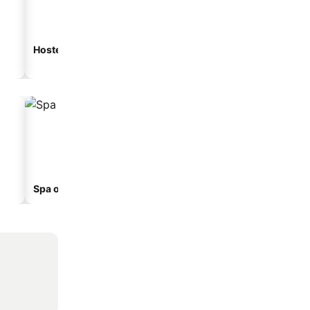
Hostel
Pansiyon
Spa otelleri
Sahil otelleri