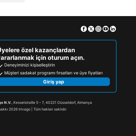
Facebook
Twitter
Instagram
Youtube
Linkedin
Üyelere özel kazançlardan
ararlanmak için oturum açın.
Deneyiminizi kişiselleştirin
Müşteri sadakat programı fırsatları ve üye fiyatları
Giriş yap
go N.V.
, Kesselstraße 5 – 7, 40221 Düsseldorf, Almanya
hakkı 2026 trivago | Tüm hakları saklıdır.