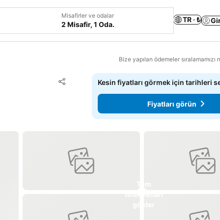
Misafirler ve odalar
TR · ₺
Gi
2 Misafir, 1 Oda.
Bize yapılan ödemeler sıralamamızı na
Favorilerime ekle
Kesin fiyatları görmek için tarihleri s
Paylaş
Fiyatları görün