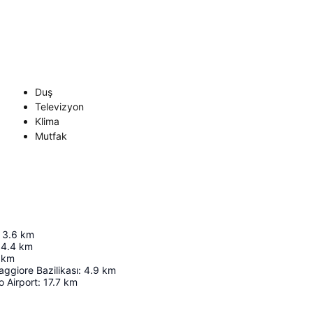
Duş
Televizyon
Klima
Mutfak
3.6
km
4.4
km
km
ggiore Bazilikası
:
4.9
km
 Airport
:
17.7
km