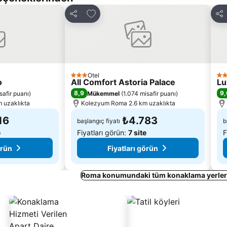
le
Favorilerime ekle
Paylaş
Pay
Otel
3 Yıldız
4 Y
o
All Comfort Astoria Palace
Lu
8,9
9,
safir puanı
)
Mükemmel
(
1.074 misafir puanı
)
 uzaklıkta
Kolezyum Roma 2.6 km uzaklıkta
16
₺4.783
başlangıç fiyatı
b
e
Fiyatları görün:
7 site
F
örün
Fiyatları görün
Roma konumundaki tüm konaklama yerleri