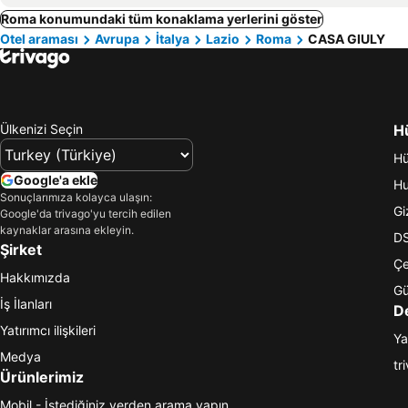
Roma konumundaki tüm konaklama yerlerini göster
Otel araması
Avrupa
İtalya
Lazio
Roma
CASA GIULY
Ülkenizi Seçin
Hü
Hü
Google'a ekle
Hu
Sonuçlarımıza kolayca ulaşın:
Giz
Google'da trivago'yu tercih edilen
kaynaklar arasına ekleyin.
DS
Şirket
Çe
Hakkımızda
Gü
İş İlanları
D
Yatırımcı ilişkileri
Ya
Medya
tr
Ürünlerimiz
Mobil - İstediğiniz yerden arama yapın