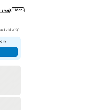
Menü
riş yap
sıl etkiler?
eçin