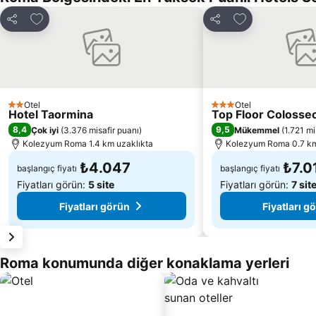
Favorilerime ekle
Favorilerime ek
Paylaş
Paylaş
Otel
Otel
2 Yıldız
3 Yıldız
Hotel Taormina
Top Floor Colosse
8,4
9,5
Çok iyi
(
3.376 misafir puanı
)
Mükemmel
(
1.721 mi
Kolezyum Roma 1.4 km uzaklıkta
Kolezyum Roma 0.7 km
₺4.047
₺7.0
başlangıç fiyatı
başlangıç fiyatı
Fiyatları görün:
5 site
Fiyatları görün:
7 sit
Fiyatları görün
Fiyatları g
Roma konumunda diğer konaklama yerleri