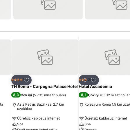
Favorilerime ekle
Favorilerime ekle
Otel
Otel
4 Yıldız
3 Yıldız
Paylaş
Paylaş
TH Roma - Carpegna Palace Hotel
Hotel Accademia
8,3
8,1
Çok iyi
(
5.735 misafir puanı
)
Çok iyi
(
6.102 misafir puan
ta
Aziz Petrus Bazilikası 2.7 km
Kolezyum Roma 1.5 km uzak
uzaklıkta
Ücretsiz kablosuz internet
Ücretsiz kablosuz internet
Spa
Spa
Evcil hayvan kabul edilir
Otopark