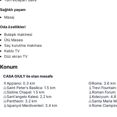
Sağlıklı yaşam
Masaj
Oda özellikleri
Bulaşık makinesi
Ütü Masası
Saç kurutma makinası
Kablo TV
Düz ekran TV
Konum
CASA GIULY ile olan mesafe
Appiano
:
0.3
km
Roma
:
3.6
km
Saint Peter's Basilica
:
1.5
km
Trevi Fountain
:
Sistine Chapel
:
1.5
km
Roman Forum
:
Sant'angelo Kalesi
:
2.2
km
Kolezyum
:
4.8
Pantheon
:
3.2
km
Santa Maria Ma
Ispanyol Merdivenleri
:
3.4
km
Rome Ciampino