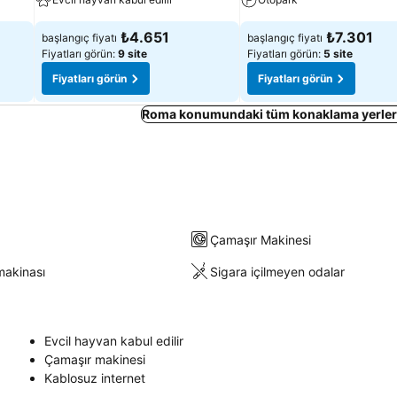
₺4.651
₺7.301
başlangıç fiyatı
başlangıç fiyatı
Fiyatları görün:
9 site
Fiyatları görün:
5 site
Fiyatları görün
Fiyatları görün
Roma konumundaki tüm konaklama yerleri
Çamaşır Makinesi
makinası
Sigara içilmeyen odalar
Evcil hayvan kabul edilir
Çamaşır makinesi
Kablosuz internet