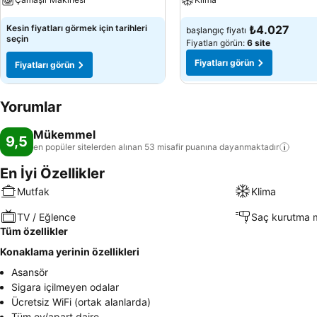
Kesin fiyatları görmek için tarihleri
₺4.027
başlangıç fiyatı
seçin
Fiyatları görün:
6 site
Fiyatları görün
Fiyatları görün
Yorumlar
Mükemmel
9,5
en popüler sitelerden alınan 53 misafir puanına
dayanmaktadır
En İyi Özellikler
Mutfak
Klima
TV / Eğlence
Saç kurutma 
Tüm özellikler
Konaklama yerinin özellikleri
Asansör
Sigara içilmeyen odalar
Ücretsiz WiFi (ortak alanlarda)
Tüm ev/apart daire