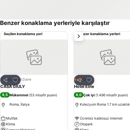
Benzer konaklama yerleriyle karşılaştır
Seçilen konaklama yeri
Benzer konaklama yerleri
sonraki
Favorilerime ekle
Favorilerime ekle
Tüm Ev/Apart Daire
Otel
3 Yıldız
Paylaş
Paylaş
CASA GIULY
Hotel Elite
9,5
8,0
Mükemmel
(
53 misafir puanı
)
Çok iyi
(
1.496 misafir puanı
)
Roma, İtalya
Kolezyum Roma 1.7 km uzaklık
Mutfak
Ücretsiz kablosuz internet
Klima
Otopark
Çamaşır Makinesi
Klima