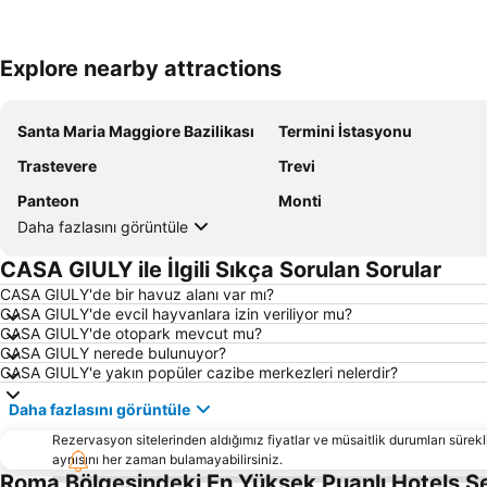
Explore nearby attractions
Santa Maria Maggiore Bazilikası
Termini İstasyonu
Trastevere
Trevi
Panteon
Monti
Daha fazlasını görüntüle
CASA GIULY ile İlgili Sıkça Sorulan Sorular
CASA GIULY'de bir havuz alanı var mı?
CASA GIULY'de evcil hayvanlara izin veriliyor mu?
CASA GIULY'de otopark mevcut mu?
CASA GIULY nerede bulunuyor?
CASA GIULY'e yakın popüler cazibe merkezleri nelerdir?
Daha fazlasını görüntüle
Rezervasyon sitelerinden aldığımız fiyatlar ve müsaitlik durumları sürekli
aynısını her zaman bulamayabilirsiniz.
Roma Bölgesindeki En Yüksek Puanlı Hotels S