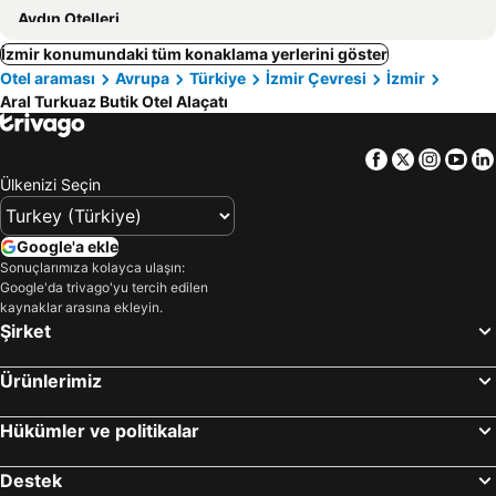
Aydın Otelleri
İzmir konumundaki tüm konaklama yerlerini göster
Otel araması
Avrupa
Türkiye
İzmir Çevresi
İzmir
Aral Turkuaz Butik Otel Alaçatı
Facebook
Twitter
Insta
Yo
Ülkenizi Seçin
Google'a ekle
Sonuçlarımıza kolayca ulaşın:
Google'da trivago'yu tercih edilen
kaynaklar arasına ekleyin.
Şirket
Ürünlerimiz
Hükümler ve politikalar
Destek