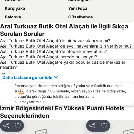
Karşıyaka
Yeni Foça
Balçova
Güzelbahçe
Aral Turkuaz Butik Otel Alaçatı ile İlgili Sıkça
İzmir Adnan Menderes Havalimanı
Balıklıova
Sorulan Sorular
Çiğli Tren Garı
Urla İskelesi
Aral Turkuaz Butik Otel Alaçatı'de bir havuz alanı var mı?
Buca Arena
Aqua Fantasy
Aral Turkuaz Butik Otel Alaçatı'de evcil hayvanlara izin veriliyor mu?
Aral Turkuaz Butik Otel Alaçatı'de otopark mevcut mu?
Bostanlı İskelesi
Bayraklı Vapur İskelesi
Aral Turkuaz Butik Otel Alaçatı nerede bulunuyor?
Basmane
İzmir Fuar Merkezi
Aral Turkuaz Butik Otel Alaçatı'e yakın popüler cazibe merkezleri
nelerdir?
Yeni Foça Halk Plajı
Akarca Plajı
Daha fazlasını görüntüle
Büyük Akkum Plajı
İnciraltı
Rezervasyon sitelerinden aldığımız fiyatlar ve müsaitlik durumları
Karabağlar
İzmir Otobüs Terminali
sürekli olarak değişir. Bu nedenle, rezervasyon sitesine gittiğinizde,
Basmane Tren Garı
Karşıyaka İskelesi
trivago'da gördüğünüz teklifin aynısını her zaman
bulamayabilirsiniz.
Kemeraltı
Gümüldür Halk Plajı
İzmir Bölgesindeki En Yüksek Puanlı Hotels
Çukuraltı Halk Plajı
Ege Üniversitesi Tıp Fakültesi
Seçeneklerinden
Fahrettin Altay Metro İstasyonu
Alsancak İskelesi
Paylaş
Favorilerime ekle
Paylaş
Favorilerime 
Menemen
Teos Marina