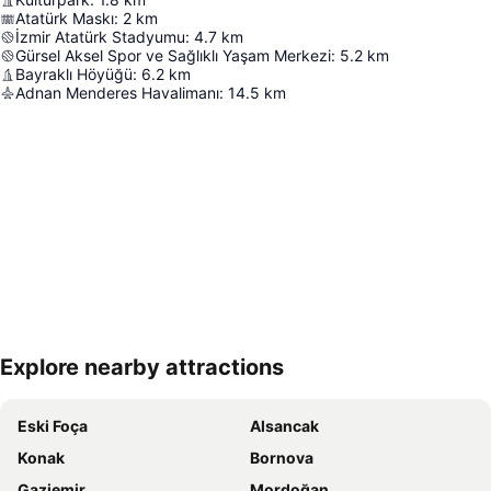
Atatürk Maskı
:
2
km
İzmir Atatürk Stadyumu
:
4.7
km
Gürsel Aksel Spor ve Sağlıklı Yaşam Merkezi
:
5.2
km
Bayraklı Höyüğü
:
6.2
km
Adnan Menderes Havalimanı
:
14.5
km
Explore nearby attractions
Haritayı genişlet
Eski Foça
Alsancak
Konak
Bornova
Gaziemir
Mordoğan