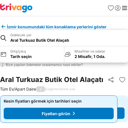
Favoriler
Giriş y
Me
İzmir konumundaki tüm konaklama yerlerini göster
Gidilecek yer
Aral Turkuaz Butik Otel Alaçatı
Giriş/çıkış
Misafirler ve odalar
Tarih seçin
2 Misafir, 1 Oda.
Bize yapılan ödemeler sıralamamızı nasıl etkiler?
Aral Turkuaz Butik Otel Alaçatı
Paylaş
Fa
Tüm Ev/Apart Daire
/
Değerlendirme yok
Kesin fiyatları görmek için tarihleri seçin
Kesin fiyatları görmek için tarihleri seçin
Fiyatları görün
Fiyatları görün