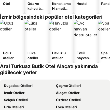
Otel
Oda ve
Konaklama
Hostel
Pans
kahvaltı
Hizmeti
sunan
Verilen
İzmir bölgesindeki popüler otel kategorileri
oteller
Apart
Daire
Ucuz
Lüks
Havuzlu
Evcil
Spa
oteller
oteller
oteller
hayvan
otelle
dostu
Aral Turkuaz Butik Otel Alaçatı yakınında
oteller
gidilecek yerler
Kuşadası Otelleri
Çeşme Otelleri
İzmir Otelleri
Alaçatı Otelleri
Selçuk Otelleri
Özdere Otelleri
Urla Otelleri
Foça Otelleri