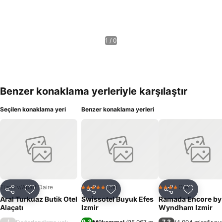
1 / 0
Benzer konaklama yerleriyle karşılaştır
Seçilen konaklama yeri
Benzer konaklama yerleri
Tüm Ev/Apart Daire
Otel
Otel
5 Yıldız
4 Yıldız
Paylaş
Favorilerime ekle
Paylaş
Favorilerime ekle
Paylaş
Favoriler
Aral Turkuaz Butik Otel
Swissotel Buyuk Efes
Ramada Encore by
Alaçatı
Izmir
Wyndham Izmir
/
9,3
7,3