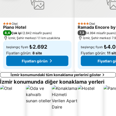
Göztepe İskelesi
Doğanbey Havacılar Sitesi Önü
Göztepe Metro İstasyonu
Ege Üniversitesi Metro İstasyonu
Club Yali Castle Aquapark
Forum Bornova Alışveriş Merkezi
Otel
Otel
3 Yıldız
4 Yıldız
Şirinyer Tren Garı
İzmir Saat Kulesi
Piano Hotel
Ramada Encore by
8,4
7,3
Çok iyi
(
2.842 misafir puanı
)
(
4.994 misafir puanı
)
Uçkuyular İskelesi
Karakum Halk Plajı
İzmir, Şehir merkezi 1.1 km uzaklıkta
İzmir, Şehir merkezi 7.
Pasaport Vapur İskelesi
14 Evler Halk Plajı
₺2.692
₺4.
başlangıç fiyatı
başlangıç fiyatı
Poligon Metro İstasyonu
İzmir Atatürk Stadı
Fiyatları görün:
8 site
Fiyatları görün:
11 si
Fiyatları görün
Fiyatları 
İzmir konumundaki tüm konaklama yerlerini göster
İzmir konumunda diğer konaklama yerleri