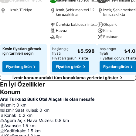
Değerlendirme yok
Mükemmel
(
25.967 misafir puanı
(
4.994 misafir pu
)
İzmir, Türkiye
İzmir, Şehir merkezi 1.2
İzmir, Şehir merkezi
km uzaklıkta
km uzaklıkta
Ücretsiz kablosuz internet
Otopark
Havuz
Klima
Spa
Restoran
Kesin fiyatları görmek
başlangıç
başlangıç
₺5.598
₺4.
için tarihleri seçin
fiyatı
fiyatı
Fiyatları görün:
7 site
Fiyatları görün:
11 sit
Fiyatları görün
Fiyatları görün
Fiyatları görün
İzmir konumundaki tüm konaklama yerlerini göster
En İyi Özellikler
Konum
Aral Turkuaz Butik Otel Alaçatı ile olan mesafe
İzmir
:
0
km
İzmir Saat Kulesi
:
0
km
Konak
:
0.2
km
Agora Açık Hava Müzesi
:
0.8
km
Asansör
:
1.5
km
Kadifekale
:
1.5
km
Kültürpark
:
1.8
km