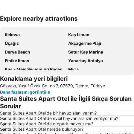
Explore nearby attractions
Haritayı genişlet
Kekova
Kaş Limanı
Üçağız
Akçagerme Plajı
Derya Beach
Setur Kaş Marina
Finike liman
Yanartaş Antalya
Kas - Meis Swimming Races
Myra
Konaklama yeri bilgileri
Finike Limanı
Blue Cave
Gökyazı, Yusuf Özek Cd. no 7, 07570, Demre, Türkiye
Setur Finike Marina
Cathedral of St Constantine and Helen
Daha fazlasını görüntüle
Nautilus Diving Center
Traditional Settlement of Megisti
Santa Suites Apart Otel ile İlgili Sıkça Sorulan
Limyra
Sorular
Santa Suites Apart Otel'de bir havuz alanı var mı?
Santa Suites Apart Otel'de evcil hayvanlara izin veriliyor mu?
Santa Suites Apart Otel'de otopark mevcut mu?
Santa Suites Apart Otel nerede bulunuyor?