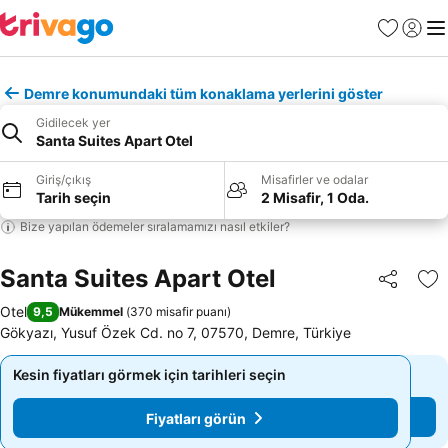
Favoriler
Giriş y
Me
Demre konumundaki tüm konaklama yerlerini göster
Gidilecek yer
Santa Suites Apart Otel
Giriş/çıkış
Misafirler ve odalar
Tarih seçin
2 Misafir, 1 Oda.
Bize yapılan ödemeler sıralamamızı nasıl etkiler?
Santa Suites Apart Otel
Paylaş
Fa
Otel
9,5
Mükemmel
(
370 misafir puanı
)
Gökyazı, Yusuf Özek Cd. no 7, 07570, Demre, Türkiye
Kesin fiyatları görmek için tarihleri seçin
Kesin fiyatları görmek için tarihleri seçin
Fiyatları görün
Fiyatları görün