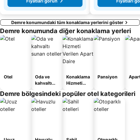
Fiyatları görün
Fiyatları g
Demre konumundaki tüm konaklama yerlerini göster
Demre konumunda diğer konaklama yerleri
Otel
Oda ve
Konaklama
Pansiyon
Apart
kahvaltı
Hizmeti
sunan
Verilen
Demre bölgesindeki popüler otel kategorileri
oteller
Apart
Daire
Ucuz
Havuzlu
Sahil
Otoparklı