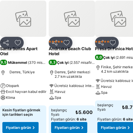
Otel
Otel
Otel
5 Yıldız
5 Yıldız
Paylaş
Favorilerime ekle
Paylaş
Favorilerime ekle
Paylaş
Favoriler
Santa Suites Apart
Andriake Beach Club
Presa Di Finica Hot
Otel
Hotel
8,0
Çok iyi
(
2.691 misa
9,5
8,3
Mükemmel
(
370 misafir puanı
Çok iyi
)
(
2.557 misafir puanı
)
Finike, Şehir merke
4.2 km uzaklıkta
Demre, Türkiye
Demre, Şehir merkezi
2.7 km uzaklıkta
Otopark
Ücretsiz kablosuz internet
Havuz
Evcil hayvan kabul edilir
Havuz
Spa
Klima
Spa
Fiyatları görün
başlangıç
₺8.
Fiyatları görün
Fiyatları görün
fiyatı
Kesin fiyatları görmek
başlangıç
₺5.600
için tarihleri seçin
fiyatı
Fiyatları görün:
6 site
Fiyatları görün:
6 site
Fiyatları görün
Fiyatları görün
Fiyatları görün