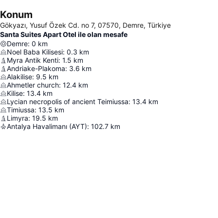
Konum
Gökyazı, Yusuf Özek Cd. no 7, 07570, Demre, Türkiye
Santa Suites Apart Otel ile olan mesafe
Demre
:
0
km
Noel Baba Kilisesi
:
0.3
km
Myra Antik Kenti
:
1.5
km
Andriake-Plakoma
:
3.6
km
Alakilise
:
9.5
km
Ahmetler church
:
12.4
km
Kilise
:
13.4
km
Lycian necropolis of ancient Teimiussa
:
13.4
km
Timiussa
:
13.5
km
Limyra
:
19.5
km
Antalya Havalimanı (AYT)
:
102.7
km