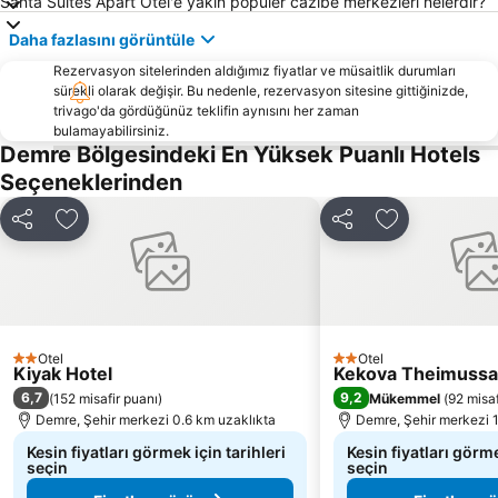
Santa Suites Apart Otel'e yakın popüler cazibe merkezleri nelerdir?
Daha fazlasını görüntüle
Rezervasyon sitelerinden aldığımız fiyatlar ve müsaitlik durumları
sürekli olarak değişir. Bu nedenle, rezervasyon sitesine gittiğinizde,
trivago'da gördüğünüz teklifin aynısını her zaman
bulamayabilirsiniz.
Demre Bölgesindeki En Yüksek Puanlı Hotels
Seçeneklerinden
Paylaş
Favorilerime ekle
Paylaş
Favorilerime 
Otel
Otel
2 Yıldız
2 Yıldız
Kiyak Hotel
Kekova Theimussa
6,7
9,2
(
152 misafir puanı
)
Mükemmel
(
92 misaf
Demre, Şehir merkezi 0.6 km uzaklıkta
Demre, Şehir merkezi 
Kesin fiyatları görmek için tarihleri
Kesin fiyatları görme
seçin
seçin