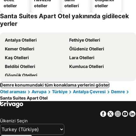
oteller
oteller
otelleri
oteller
Santa Suites Apart Otel yakınında gidilecek
yerler
Antalya Otelleri
Fethiye Otelleri
Kemer Otelleri
Ölüdeniz Otelleri
Kaş Otelleri
Lara Otelleri
Beldibi Otelleri
Kumluca Otelleri
Göynük Otelleri
Demre konumundaki tüm konaklama yerlerini göster
Otel araması
Avrupa
Türkiye
Antalya Çevresi
Demre
Santa Suites Apart Otel
Facebook
Twitter
Insta
Yo
Ülkenizi Seçin