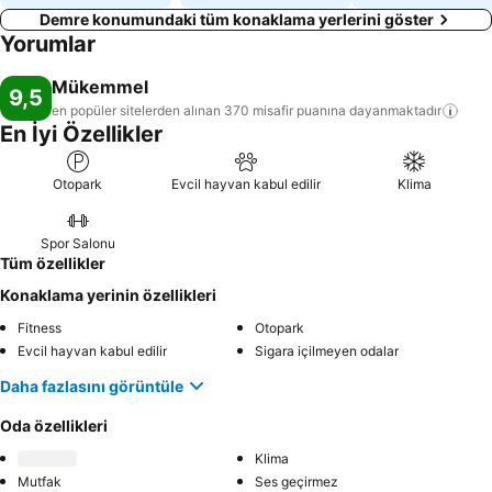
Demre konumundaki tüm konaklama yerlerini göster
Yorumlar
Mükemmel
9,5
en popüler sitelerden alınan 370 misafir puanına
dayanmaktadır
En İyi Özellikler
Otopark
Evcil hayvan kabul edilir
Klima
Spor Salonu
Tüm özellikler
Konaklama yerinin özellikleri
Fitness
Otopark
Evcil hayvan kabul edilir
Sigara içilmeyen odalar
Daha fazlasını görüntüle
Oda özellikleri
Klima
Mutfak
Ses geçirmez