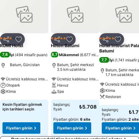
Otel
Otel
Otel
4 Yıldız
5 Yıldız
5 Yıldız
Paylaş
Favorilerime ekle
Paylaş
Favorilerime ekle
Paylaş
Favoriler
RUMI Hotel
Hilton Batumi
Hotel Intourist Pal
Batumi
7,8
8,7
İyi
(
494 misafir puanı
)
Mükemmel
(
6.677 misafir puanı
)
7,7
İyi
(
1.741 misafir 
Batum, Gürcistan
Batum, Şehir merkezi
2.5 km uzaklıkta
Batum, Şehir merke
1.7 km uzaklıkta
Ücretsiz kablosuz internet
Ücretsiz kablosuz internet
Otopark
Havuz
Klima
Klima
Spa
Restoran
Fiyatları görün
Fiyatları görün
Kesin fiyatları görmek
başlangıç
₺5.708
Fiyatları görün
için tarihleri seçin
fiyatı
başlangıç
₺1.
fiyatı
Fiyatları görün:
6 site
Fiyatları görün:
2 site
Fiyatları görün
Fiyatları görün
Fiyatları görün