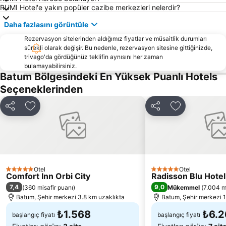
RUMI Hotel'e yakın popüler cazibe merkezleri nelerdir?
Daha fazlasını görüntüle
Rezervasyon sitelerinden aldığımız fiyatlar ve müsaitlik durumları
sürekli olarak değişir. Bu nedenle, rezervasyon sitesine gittiğinizde,
trivago'da gördüğünüz teklifin aynısını her zaman
bulamayabilirsiniz.
Batum Bölgesindeki En Yüksek Puanlı Hotels
Seçeneklerinden
Paylaş
Favorilerime ekle
Paylaş
Favorilerime 
Otel
Otel
5 Yıldız
5 Yıldız
Comfort Inn Orbi City
Radisson Blu Hote
7,4
9,0
(
360 misafir puanı
)
Mükemmel
(
7.004 m
Batum, Şehir merkezi 3.8 km uzaklıkta
Batum, Şehir merkezi 1
₺1.568
₺6.2
başlangıç fiyatı
başlangıç fiyatı