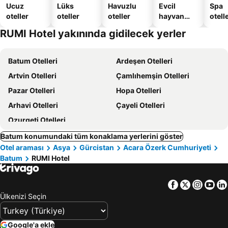
Ucuz
Lüks
Havuzlu
Evcil
Spa
oteller
oteller
oteller
hayvan
otelle
dostu
RUMI Hotel yakınında gidilecek yerler
oteller
Batum Otelleri
Ardeşen Otelleri
Artvin Otelleri
Çamlıhemşin Otelleri
Pazar Otelleri
Hopa Otelleri
Arhavi Otelleri
Çayeli Otelleri
Ozurgeti Otelleri
Batum konumundaki tüm konaklama yerlerini göster
Otel araması
Asya
Gürcistan
Acara Özerk Cumhuriyeti
Batum
RUMI Hotel
Facebook
Twitter
Insta
Yo
Ülkenizi Seçin
Google'a ekle