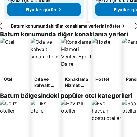
Fiyatları görün:
3 site
Fiyatları görün:
7 sit
Fiyatları görün
Fiyatları g
Batum konumundaki tüm konaklama yerlerini göster
Batum konumunda diğer konaklama yerleri
Otel
Oda ve
Konaklama
Hostel
Pans
kahvaltı
Hizmeti
sunan
Verilen
Batum bölgesindeki popüler otel kategorileri
oteller
Apart
Daire