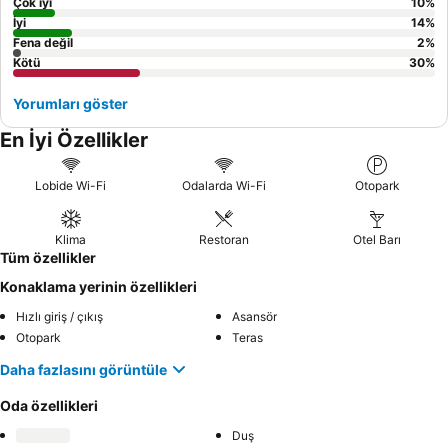
Çok iyi
10
%
İyi
14
%
Fena değil
2
%
Kötü
30
%
Yorumları göster
En İyi Özellikler
Lobide Wi-Fi
Odalarda Wi-Fi
Otopark
Klima
Restoran
Otel Barı
Tüm özellikler
Konaklama yerinin özellikleri
Hızlı giriş / çıkış
Asansör
Otopark
Teras
Daha fazlasını görüntüle
Oda özellikleri
Duş