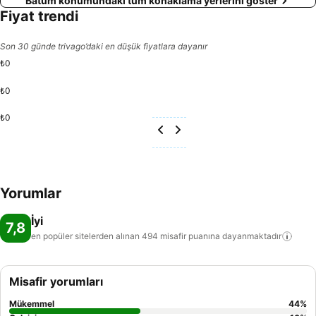
Batum konumundaki tüm konaklama yerlerini göster
Fiyat trendi
Son 30 günde trivago’daki en düşük fiyatlara dayanır
₺0
₺0
₺0
Yorumlar
İyi
7,8
en popüler sitelerden alınan 494 misafir puanına
dayanmaktadır
Misafir yorumları
Mükemmel
44
%