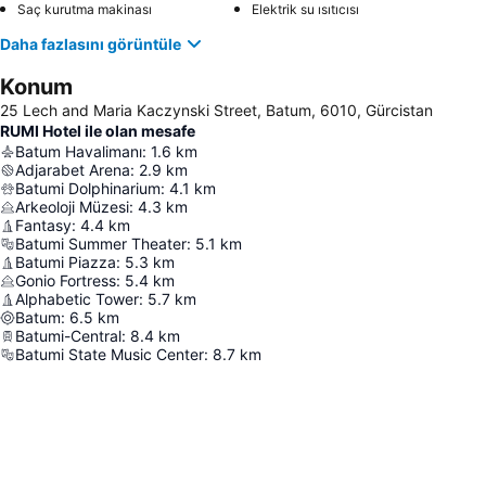
Saç kurutma makinası
Elektrik su ısıtıcısı
Daha fazlasını görüntüle
Konum
25 Lech and Maria Kaczynski Street, Batum, 6010, Gürcistan
RUMI Hotel ile olan mesafe
Batum Havalimanı
:
1.6
km
Adjarabet Arena
:
2.9
km
Batumi Dolphinarium
:
4.1
km
Arkeoloji Müzesi
:
4.3
km
Fantasy
:
4.4
km
Batumi Summer Theater
:
5.1
km
Batumi Piazza
:
5.3
km
Gonio Fortress
:
5.4
km
Alphabetic Tower
:
5.7
km
Batum
:
6.5
km
Batumi-Central
:
8.4
km
Batumi State Music Center
:
8.7
km