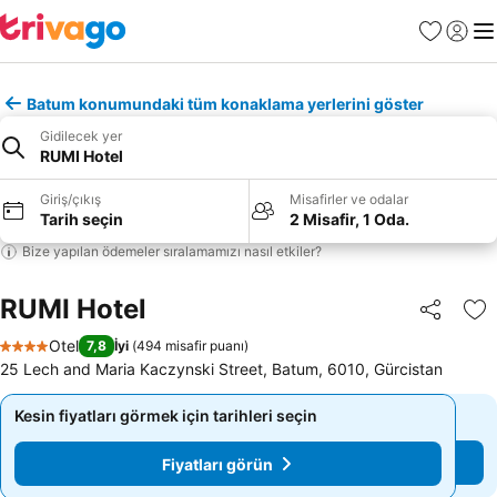
Favoriler
Giriş y
Me
Batum konumundaki tüm konaklama yerlerini göster
Gidilecek yer
RUMI Hotel
Giriş/çıkış
Misafirler ve odalar
Tarih seçin
2 Misafir, 1 Oda.
Bize yapılan ödemeler sıralamamızı nasıl etkiler?
RUMI Hotel
Paylaş
Fa
Otel
7,8
İyi
(
494 misafir puanı
)
4 Yıldız
25 Lech and Maria Kaczynski Street, Batum, 6010, Gürcistan
Kesin fiyatları görmek için tarihleri seçin
Kesin fiyatları görmek için tarihleri seçin
Fiyatları görün
Fiyatları görün