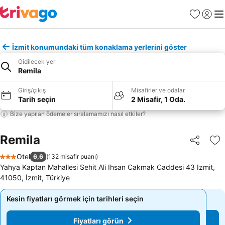
Favoriler
Giriş y
Me
İzmit konumundaki tüm konaklama yerlerini göster
Gidilecek yer
Remila
Giriş/çıkış
Misafirler ve odalar
Tarih seçin
2 Misafir, 1 Oda.
Bize yapılan ödemeler sıralamamızı nasıl etkiler?
Remila
Paylaş
Fa
Otel
6,6
(
132 misafir puanı
)
3 Yıldız
Yahya Kaptan Mahallesi Sehit Ali Ihsan Cakmak Caddesi 43 Izmit,
41050, İzmit, Türkiye
Kesin fiyatları görmek için tarihleri seçin
Kesin fiyatları görmek için tarihleri seçin
Fiyatları görün
Fiyatları görün