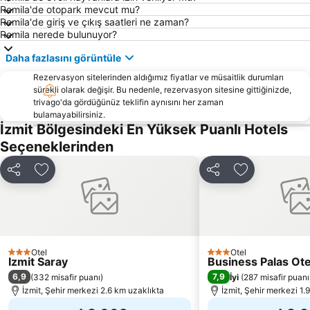
İzmit Tren Garı
Adapazarı Tren Garı
Remila'de otopark mevcut mu?
Remila'de giriş ve çıkış saatleri ne zaman?
Kaynarca
Kemaliye
Remila nerede bulunuyor?
İstanbuldere Alabalık Evi
Gebze Tren Garı
Daha fazlasını görüntüle
Gebze Otobüs Terminali
Karamürsel Altınkemer Halk Plajı
Rezervasyon sitelerinden aldığımız fiyatlar ve müsaitlik durumları
Fethiye Caddesi
Archaelogical area of İznik
sürekli olarak değişir. Bu nedenle, rezervasyon sitesine gittiğinizde,
trivago'da gördüğünüz teklifin aynısını her zaman
Natürköy
Büyükderbent Tren Garı
bulamayabilirsiniz.
İzmit Bölgesindeki En Yüksek Puanlı Hotels
Kocaeli Fuarı
Kocaeli Cengiz Topel Havalimanı
Seçeneklerinden
Tüpraş
Ali Fuat Paşa Tren Garı
Hagia Sophia
Eker Lokantası
Paylaş
Favorilerime ekle
Paylaş
Favorilerime 
Regional Cultures Fair
Otel
Otel
3 Yıldız
3 Yıldız
Izmit Saray
Business Palas Ote
6,9
7,9
(
332 misafir puanı
)
İyi
(
287 misafir puanı
İzmit, Şehir merkezi 2.6 km uzaklıkta
İzmit, Şehir merkezi 1.