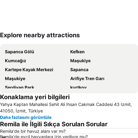
Explore nearby attractions
Haritayı genişlet
Sapanca Gölü
Kefken
Kumcağız
Maşukiye
Kartepe Kayak Merkezi
Sapanca
Maşukiye
Arifiye Tren Garı
Serdivan Park
kurtkoy
Konaklama yeri bilgileri
Çayırova
Green Park Resort – Kartepe
Yahya Kaptan Mahallesi Sehit Ali Ihsan Cakmak Caddesi 43 Izmit,
Gebze
Dilovası
41050, İzmit, Türkiye
Kartepe
İzmit Otobüs Terminali
Daha fazlasını görüntüle
Remila ile İlgili Sıkça Sorulan Sorular
Sakarya Otobüs Terminali
Çark Сaddesi
Remila'de bir havuz alanı var mı?
Eskihisar
Aqua Park
Remila'de evcil hayvanlara izin veriliyor mu?