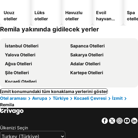
Ucuz
Lüks
Havuzlu
Evcil
Spa
oteller
oteller
oteller
hayvan
otelle
dostu
Remila yakınında gidilecek yerler
oteller
İstanbul Otelleri
Sapanca Otelleri
Yalova Otelleri
Sakarya Otelleri
Ağva Otelleri
Adalar Otelleri
Şile Otelleri
Kartepe Otelleri
Kocaeli Otelleri
İzmit konumundaki tüm konaklama yerlerini göster
Otel araması
Avrupa
Türkiye
Kocaeli Çevresi
İzmit
Remila
Facebook
Twitter
Insta
Yo
Ülkenizi Seçin