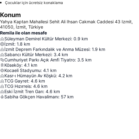
Çocuklar için ücretsiz konaklama
Konum
Yahya Kaptan Mahallesi Sehit Ali Ihsan Cakmak Caddesi 43 Izmit,
41050, İzmit, Türkiye
Remila ile olan mesafe
Süleyman Demirel Kültür Merkezi
:
0.9
km
İzmit
:
1.8
km
İzmit Deprem Farkındalık ve Anma Müzesi
:
1.9
km
Sabancı Kültür Merkezi
:
3.4
km
Cumhuriyet Parkı Açık Amfi Tiyatro
:
3.5
km
Köseköy
:
4.1
km
Kocaeli Stadyumu
:
4.1
km
Kasr-ı Hümayün Av Köşkü
:
4.2
km
TCG Gayret
:
4.6
km
TCG Hızırreis
:
4.6
km
Eski İzmit Tren Garı
:
4.6
km
Sabiha Gökçen Havalimanı
:
57
km