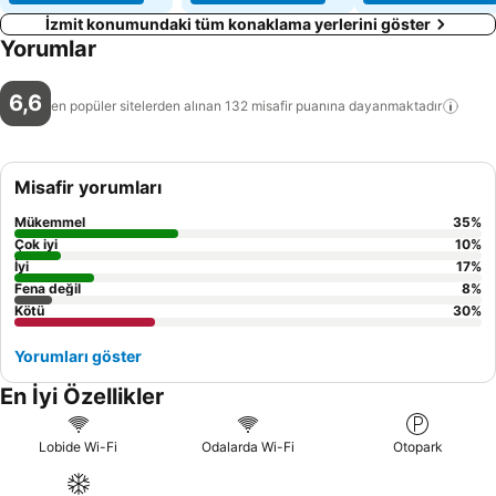
İzmit konumundaki tüm konaklama yerlerini göster
Yorumlar
6,6
en popüler sitelerden alınan 132 misafir puanına
dayanmaktadır
Misafir yorumları
Mükemmel
35
%
Çok iyi
10
%
İyi
17
%
Fena değil
8
%
Kötü
30
%
Yorumları göster
En İyi Özellikler
Lobide Wi-Fi
Odalarda Wi-Fi
Otopark