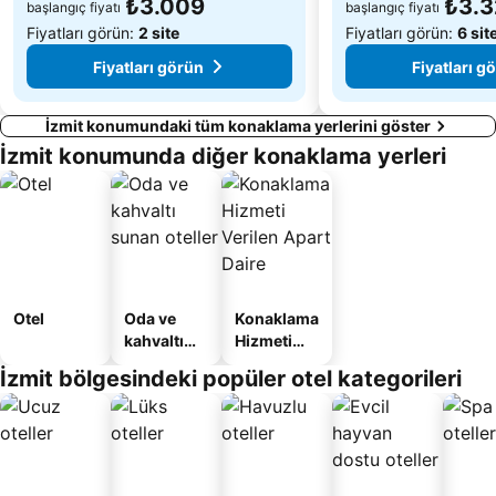
₺3.009
₺3.
başlangıç fiyatı
başlangıç fiyatı
Fiyatları görün:
2 site
Fiyatları görün:
6 sit
Fiyatları görün
Fiyatları g
İzmit konumundaki tüm konaklama yerlerini göster
İzmit konumunda diğer konaklama yerleri
Otel
Oda ve
Konaklama
kahvaltı
Hizmeti
sunan
Verilen
İzmit bölgesindeki popüler otel kategorileri
oteller
Apart
Daire