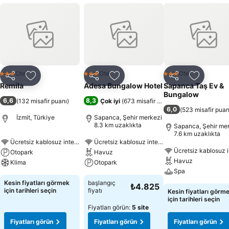
Otel
Otel
Otel
3 Yıldız
3 Yıldız
3 Yıldız
Paylaş
Favorilerime ekle
Paylaş
Favorilerime ekle
Paylaş
Favoriler
Remila
Adesa Bungalow Hotel
Sapanca Taş Ev &
Bungalow
6,6
8,3
(
132 misafir puanı
)
Çok iyi
(
673 misafir puanı
)
6,0
(
523 misafir puan
İzmit, Türkiye
Sapanca, Şehir merkezi
8.3 km uzaklıkta
Sapanca, Şehir me
7.6 km uzaklıkta
Ücretsiz kablosuz internet
Ücretsiz kablosuz internet
Ücretsiz kablosuz i
Otopark
Havuz
Havuz
Klima
Otopark
Spa
Kesin fiyatları görmek
başlangıç
₺4.825
için tarihleri seçin
fiyatı
Kesin fiyatları görm
için tarihleri seçin
Fiyatları görün:
5 site
Fiyatları görün
Fiyatları görün
Fiyatları görün