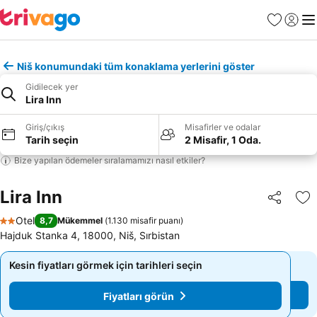
Favoriler
Giriş y
Me
Niš konumundaki tüm konaklama yerlerini göster
Gidilecek yer
Lira Inn
Giriş/çıkış
Misafirler ve odalar
Tarih seçin
2 Misafir, 1 Oda.
Bize yapılan ödemeler sıralamamızı nasıl etkiler?
Lira Inn
Paylaş
Fa
Otel
8,7
Mükemmel
(
1.130 misafir puanı
)
2 Yıldız
Hajduk Stanka 4, 18000, Niš, Sırbistan
Kesin fiyatları görmek için tarihleri seçin
Kesin fiyatları görmek için tarihleri seçin
Fiyatları görün
Fiyatları görün