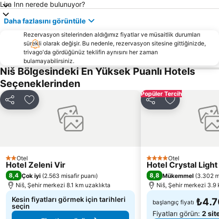
Lira Inn nerede bulunuyor?
Daha fazlasını görüntüle
Rezervasyon sitelerinden aldığımız fiyatlar ve müsaitlik durumları
sürekli olarak değişir. Bu nedenle, rezervasyon sitesine gittiğinizde,
trivago'da gördüğünüz teklifin aynısını her zaman
bulamayabilirsiniz.
Niš Bölgesindeki En Yüksek Puanlı Hotels
Seçeneklerinden
Popüler Tercih
Paylaş
Favorilerime ekle
Paylaş
Favorilerime 
Otel
Otel
2 Yıldız
4 Yıldız
Hotel Zeleni Vir
Hotel Crystal Light
8,4
8,8
Çok iyi
(
2.563 misafir puanı
)
Mükemmel
(
3.302 m
Niš, Şehir merkezi 8.1 km uzaklıkta
Niš, Şehir merkezi 3.9
Kesin fiyatları görmek için tarihleri
₺4.7
başlangıç fiyatı
seçin
Fiyatları görün:
2 sit