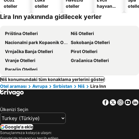
oteller
oteller
oteller
hayvan
otelle
dostu
Lira Inn yakınında gidilecek yerler
oteller
Priština Otelleri
Niš Otelleri
Nacionalni park Kopaonik Otelleri
Sokobanja Otelleri
Vrnjačka Banja Otelleri
Pirot Otelleri
Vranje Otelleri
Gračanica Otelleri
Paraćin Otelleri
Niš konumundaki tüm konaklama yerlerini göster
Otel araması
Avrupa
Sırbistan
Niš
Lira Inn
Facebook
Twitter
Insta
Yo
Ülkenizi Seçin
Google'a ekle
Sonuçlarımıza kolayca ulaşın:
Google'da trivago'yu tercih edilen