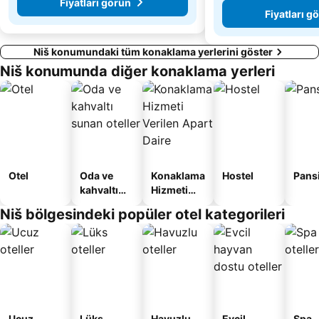
Fiyatları görün
Fiyatları g
Niš konumundaki tüm konaklama yerlerini göster
Niš konumunda diğer konaklama yerleri
Otel
Oda ve
Konaklama
Hostel
Pans
kahvaltı
Hizmeti
sunan
Verilen
Niš bölgesindeki popüler otel kategorileri
oteller
Apart
Daire
Ucuz
Lüks
Havuzlu
Evcil
Spa