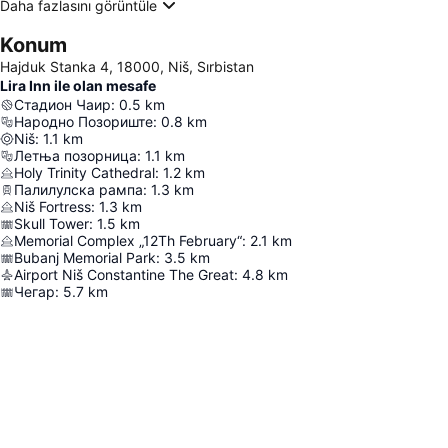
Daha fazlasını görüntüle
Konum
Hajduk Stanka 4, 18000, Niš, Sırbistan
Lira Inn ile olan mesafe
Стадион Чаир
:
0.5
km
Народно Позориште
:
0.8
km
Niš
:
1.1
km
Летња позорница
:
1.1
km
Holy Trinity Cathedral
:
1.2
km
Палилулска рампа
:
1.3
km
Niš Fortress
:
1.3
km
Skull Tower
:
1.5
km
Memorial Complex „12Th February“
:
2.1
km
Bubanj Memorial Park
:
3.5
km
Airport Niš Constantine The Great
:
4.8
km
Чегар
:
5.7
km