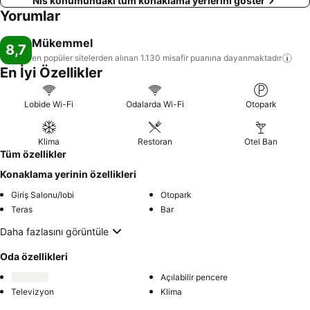
Niš konumundaki tüm konaklama yerlerini göster
Yorumlar
Mükemmel
8,7
en popüler sitelerden alınan 1.130 misafir puanına
dayanmaktadır
En İyi Özellikler
Lobide Wi-Fi
Odalarda Wi-Fi
Otopark
Klima
Restoran
Otel Barı
Tüm özellikler
Konaklama yerinin özellikleri
Giriş Salonu/lobi
Otopark
Teras
Bar
Daha fazlasını görüntüle
Oda özellikleri
Açılabilir pencere
Televizyon
Klima