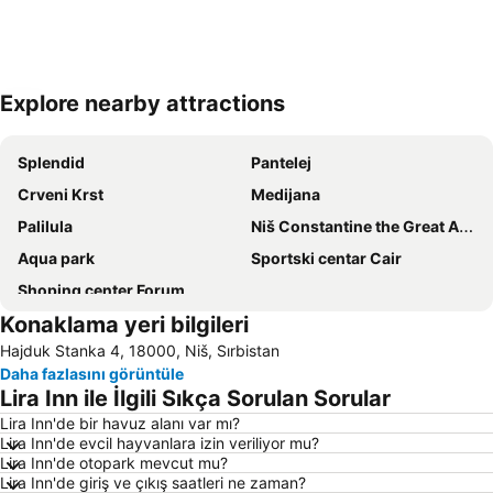
Explore nearby attractions
Haritayı genişlet
Splendid
Pantelej
Crveni Krst
Medijana
Palilula
Niš Constantine the Great Airport
Aqua park
Sportski centar Cair
Shoping center Forum
Konaklama yeri bilgileri
Hajduk Stanka 4, 18000, Niš, Sırbistan
Daha fazlasını görüntüle
Lira Inn ile İlgili Sıkça Sorulan Sorular
Lira Inn'de bir havuz alanı var mı?
Lira Inn'de evcil hayvanlara izin veriliyor mu?
Lira Inn'de otopark mevcut mu?
Lira Inn'de giriş ve çıkış saatleri ne zaman?