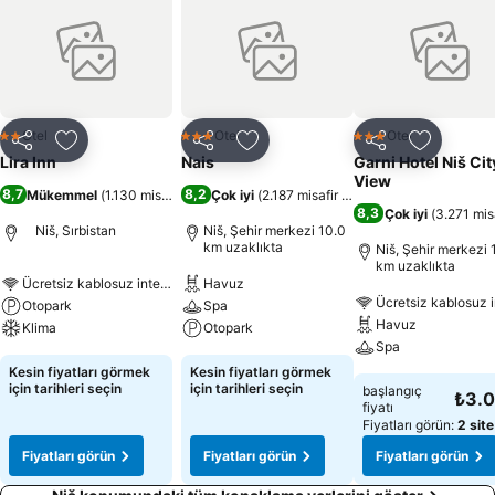
Otel
Otel
Otel
2 Yıldız
3 Yıldız
3 Yıldız
Paylaş
Favorilerime ekle
Paylaş
Favorilerime ekle
Paylaş
Favoriler
Lira Inn
Nais
Garni Hotel Niš Cit
View
8,7
8,2
Mükemmel
(
1.130 misafir puanı
Çok iyi
)
(
2.187 misafir puanı
)
8,3
Çok iyi
(
3.271 mis
Niš, Sırbistan
Niš, Şehir merkezi 10.0
km uzaklıkta
Niš, Şehir merkezi 
km uzaklıkta
Ücretsiz kablosuz internet
Havuz
Ücretsiz kablosuz i
Otopark
Spa
Havuz
Klima
Otopark
Spa
Kesin fiyatları görmek
Kesin fiyatları görmek
için tarihleri seçin
için tarihleri seçin
başlangıç
₺3.
fiyatı
Fiyatları görün:
2 site
Fiyatları görün
Fiyatları görün
Fiyatları görün