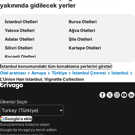
yakınında gidilecek yerler
İstanbul Otelleri
Bursa Otelleri
Yalova Otelleri
Ağva Otelleri
Adalar Otelleri
Şile Otelleri
Silivri Otelleri
Kartepe Otelleri
Kocaeli Otelleri
İstanbul konumundaki tüm konaklama yerlerini göster
Otel araması
Avrupa
Türkiye
İstanbul Çevresi
İstanbul
L'Union Han Istanbul, Vignette Collection
Facebook
Twitter
Insta
Yo
Ülkenizi Seçin
Google'a ekle
Sonuçlarımıza kolayca ulaşın:
Google'da trivago'yu tercih edilen