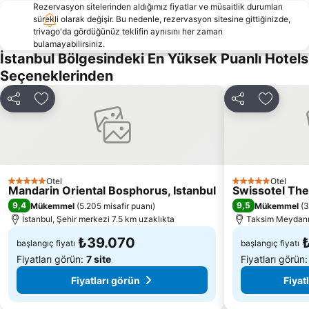
Rezervasyon sitelerinden aldığımız fiyatlar ve müsaitlik durumları
Boğaziçi Köprüsü
Bahçelievler
sürekli olarak değişir. Bu nedenle, rezervasyon sitesine gittiğinizde,
Karaköy Limanı
Bostancı Metro İstasyonu
trivago'da gördüğünüz teklifin aynısını her zaman
bulamayabilirsiniz.
Istanbul Havalimanı
Kağıthane
İstanbul Bölgesindeki En Yüksek Puanlı Hotels
Esenköy
Sirkeci Garı
Seçeneklerinden
Mecidiyeköy Metro İstasyonu
Adalar
Paylaş
Favorilerime ekle
Paylaş
Favorile
Galata Kulesi
Nişantaşı Alışveriş Caddeleri
Galata
İstiklal Caddesi
Kadiköy Metro İstasyonu
Yenikapı Metro İstasyonu
Eyüp
Tuzla Sahil
Otel
Otel
5 Yıldız
5 Yıldız
Mandarin Oriental Bosphorus, Istanbul
Swissotel The
Ataköy Marina
Başakşehir Fatih Terim Stadyumu
9,4
9,5
Mükemmel
(
5.205 misafir puanı
)
Mükemmel
(
3
İstanbul, Şehir merkezi 7.5 km uzaklıkta
Taksim Meydanı 
₺39.070
başlangıç fiyatı
başlangıç fiyatı
Fiyatları görün:
7 site
Fiyatları görün
Fiyatları görün
Fiyat