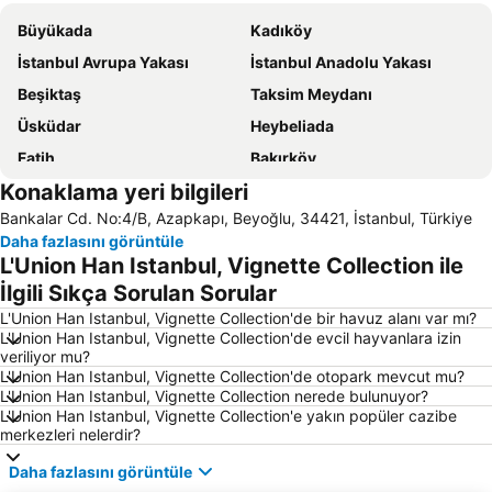
Büyükada
Kadıköy
İstanbul Avrupa Yakası
İstanbul Anadolu Yakası
Beşiktaş
Taksim Meydanı
Üsküdar
Heybeliada
Fatih
Bakırköy
Konaklama yeri bilgileri
Pendik
Armutlu
Bankalar Cd. No:4/B, Azapkapı, Beyoğlu, 34421, İstanbul, Türkiye
Sultanahmet
Maltepe
Daha fazlasını görüntüle
Sarıyer
Sabiha Gökçen Uluslararası Havalimanı
L'Union Han Istanbul, Vignette Collection ile
Eminönü
Kınalıada
İlgili Sıkça Sorulan Sorular
Ümraniye
Beykoz
L'Union Han Istanbul, Vignette Collection'de bir havuz alanı var mı?
L'Union Han Istanbul, Vignette Collection'de evcil hayvanlara izin
Zeytinburnu
Maslak
veriliyor mu?
L'Union Han Istanbul, Vignette Collection'de otopark mevcut mu?
Kartal
Bayrampaşa
L'Union Han Istanbul, Vignette Collection nerede bulunuyor?
Küçükçekmece
Tuzla
L'Union Han Istanbul, Vignette Collection'e yakın popüler cazibe
merkezleri nelerdir?
Ortaköy
Yalova Termal Kaplıcaları
Daha fazlasını görüntüle
Sultanahmet Meydanı
Bağcılar