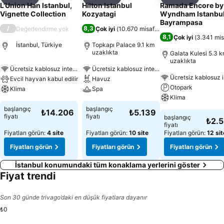
Paylaş
Favorilerime ekle
Paylaş
Favorilerime ekle
Paylaş
Favoriler
L'Union Han Istanbul,
Hilton Istanbul
Ramada Encore by
Vignette Collection
Kozyatagi
Wyndham Istanbu
Bayrampasa
/
8,3
Değerlendirme yok
Çok iyi
(
10.670 misafir puanı
)
8,1
Çok iyi
(
3.341 mis
İstanbul, Türkiye
Topkapı Palace 9.1 km
uzaklıkta
Galata Kulesi 5.3 
uzaklıkta
Ücretsiz kablosuz internet
Ücretsiz kablosuz internet
Ücretsiz kablosuz i
Evcil hayvan kabul edilir
Havuz
Otopark
Klima
Spa
Klima
başlangıç
başlangıç
₺14.206
₺5.139
fiyatı
fiyatı
başlangıç
₺2.
fiyatı
Fiyatları görün:
4 site
Fiyatları görün:
10 site
Fiyatları görün:
12 sit
Fiyatları görün
Fiyatları görün
Fiyatları görün
İstanbul konumundaki tüm konaklama yerlerini göster
Fiyat trendi
Son 30 günde trivago’daki en düşük fiyatlara dayanır
₺0