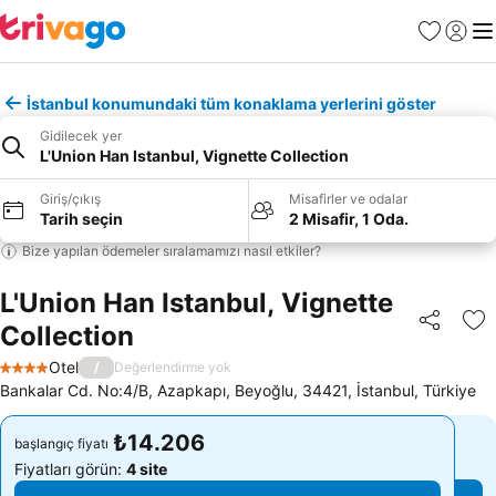
Favoriler
Giriş y
Me
İstanbul konumundaki tüm konaklama yerlerini göster
Gidilecek yer
L'Union Han Istanbul, Vignette Collection
Giriş/çıkış
Misafirler ve odalar
Tarih seçin
2 Misafir, 1 Oda.
Bize yapılan ödemeler sıralamamızı nasıl etkiler?
L'Union Han Istanbul, Vignette
Collection
Paylaş
Fa
Otel
/
Değerlendirme yok
4 Yıldız
Bankalar Cd. No:4/B, Azapkapı, Beyoğlu, 34421, İstanbul, Türkiye
₺14.206
₺14.206
başlangıç fiyatı
başlangıç fiyatı
Fiyatları görün:
4 site
Fiyatları görün:
4 site