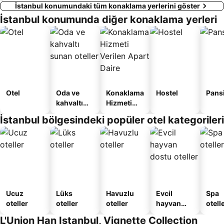
İstanbul konumundaki tüm konaklama yerlerini göster
İstanbul konumunda diğer konaklama yerleri
Otel
Oda ve
Konaklama
Hostel
Pans
kahvaltı
Hizmeti
sunan
Verilen
İstanbul bölgesindeki popüler otel kategorileri
oteller
Apart
Daire
Ucuz
Lüks
Havuzlu
Evcil
Spa
oteller
oteller
oteller
hayvan
otelle
dostu
L'Union Han Istanbul, Vignette Collection
oteller