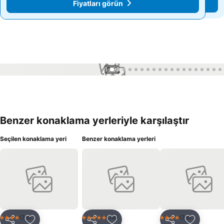
Fiyatları görün
Fiyatları görün
1 / 99
Benzer konaklama yerleriyle karşılaştır
Seçilen konaklama yeri
Benzer konaklama yerleri
Otel
Otel
Otel
4 Yıldız
5 Yıldız
4 Yıldız