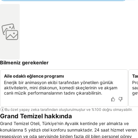
Bilmeniz gerekenler
Aile odaklı eğlence programı
Ta
Enerjik bir animasyon ekibi tarafından yönetilen günlük
Pr
aktivitelerin, mini diskonun, komedi skeçlerinin ve akşam
sa
canlı müzik performanslarının tadını çıkarabilirsin.
gev
Bu özet yapay zeka tarafından oluşturulmuştur ve %100 doğru olmayabilir.
Grand Temizel hakkında
Grand Temizel Oteli, Türkiye'nin Ayvalık kentinde yer almakta ve
konuklarına 5 yıldızlı otel konforu sunmaktadır. 24 saat hizmet veren
resepsiyon ve oda servisinde birden fazla dil bilen personel görev