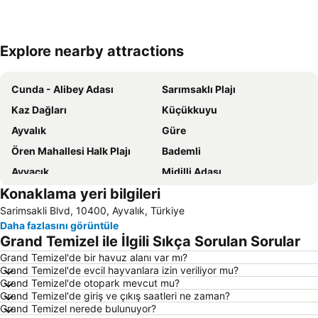
Explore nearby attractions
Haritayı genişlet
Cunda - Alibey Adası
Sarımsaklı Plajı
Kaz Dağları
Küçükkuyu
Ayvalık
Güre
Ören Mahallesi Halk Plajı
Bademli
Ayvacık
Midilli Adası
Konaklama yeri bilgileri
Badavut Plajı
Behramkale İskelesi
Sarimsakli Blvd, 10400, Ayvalık, Türkiye
Çandarlı Kale Önü Plajı
Yeşilyurt
Daha fazlasını görüntüle
Ayvalık Belediye Plajı
Öğretmenler Mahallesi Halk Plaji
Grand Temizel ile İlgili Sıkça Sorulan Sorular
Denizköy
Setur Ayvalık Marina
Grand Temizel'de bir havuz alanı var mı?
Grand Temizel'de evcil hayvanlara izin veriliyor mu?
Artur Güvercin Koyu
Dikili Belediye Plajı
Grand Temizel'de otopark mevcut mu?
Molyvos Castle
Mytilene International Airport ''Odysseas Elytis''
Grand Temizel'de giriş ve çıkış saatleri ne zaman?
Grand Temizel nerede bulunuyor?
Şeytan Sofrası
Dikili Limanı