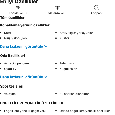
En İyi Özellikler
Lobide Wi-Fi
Odalarda Wi-Fi
Otopark
Tüm özellikler
Konaklama yerinin özellikleri
Kafe
Atari/Bilgisayar oyunları
Giriş Salonu/lobi
Kuaför
Daha fazlasını görüntüle
Oda özellikleri
Açılabilir pencere
Televizyon
Uydu TV
Küçük salon
Daha fazlasını görüntüle
Spor tesisleri
Voleybol
Su sporları olanakları
ENGELLİLERE YÖNELİK ÖZELLİKLER
Engellilere yönelik geçiş yolu
Odada engellilere yönelik özellikler