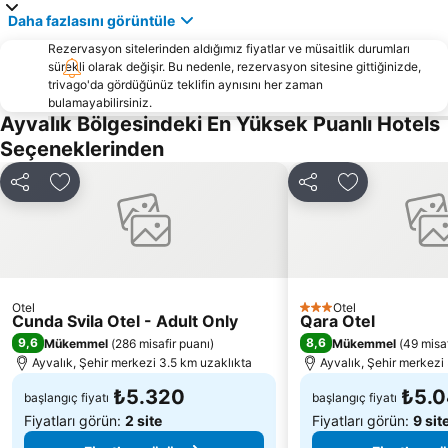
Daha fazlasını görüntüle
Balıkesir Koca Seyit Havalimanı
Antandros Plajı
Rezervasyon sitelerinden aldığımız fiyatlar ve müsaitlik durumları
Castle of Mytilini
Artur Gemiyatağı Koyu
sürekli olarak değişir. Bu nedenle, rezervasyon sitesine gittiğinizde,
Artur Martı Koyu
Hasan Boğuldu
trivago'da gördüğünüz teklifin aynısını her zaman
bulamayabilirsiniz.
Tsamakia Beach
Kayra Plajı
Ayvalık Bölgesindeki En Yüksek Puanlı Hotels
Özdemir Site Plajı
Traditional Settlement of Molyvos
Seçeneklerinden
Agios Isidoros
Museum of the Olive - Lesvos
Paylaş
Favorilerime ekle
Paylaş
Favorilerime 
Eftalou
Agiassos
Anaxos
Traditional Settlement of Petra
Pergamum
Vatera
Kanoni
Taxiarchis of Mandamados Feast
Otel
Otel
Mistegna Feast
Gera's Olive Grove
3 Yıldız
Cunda Svila Otel - Adult Only
Qara Otel
9,6
8,6
Mükemmel
(
286 misafir puanı
)
Mükemmel
(
49 misaf
Valide Djami
Melinda
Ayvalık, Şehir merkezi 3.5 km uzaklıkta
Ayvalık, Şehir merkezi
Traditional Settlement of Panaghiouda
Traditional Settlement of Moria
₺5.320
₺5.
başlangıç fiyatı
başlangıç fiyatı
Fiyatları görün:
2 site
Fiyatları görün:
9 sit