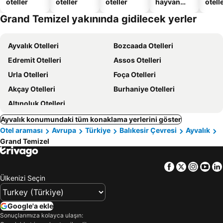
oteller
oteller
oteller
hayvan
otelle
dostu
Grand Temizel yakınında gidilecek yerler
oteller
Ayvalık Otelleri
Bozcaada Otelleri
Edremit Otelleri
Assos Otelleri
Urla Otelleri
Foça Otelleri
Akçay Otelleri
Burhaniye Otelleri
Altınoluk Otelleri
Ayvalık konumundaki tüm konaklama yerlerini göster
Otel araması
Avrupa
Türkiye
Balıkesir Çevresi
Ayvalık
Grand Temizel
Facebook
Twitter
Insta
Yo
Ülkenizi Seçin
Google'a ekle
Sonuçlarımıza kolayca ulaşın: