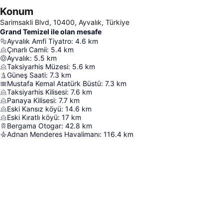
Konum
Sarimsakli Blvd, 10400, Ayvalık, Türkiye
Grand Temizel ile olan mesafe
Ayvalık Amfi Tiyatro
:
4.6
km
Çınarlı Camii
:
5.4
km
Ayvalık
:
5.5
km
Taksiyarhis Müzesi
:
5.6
km
Güneş Saati
:
7.3
km
Mustafa Kemal Atatürk Büstü
:
7.3
km
Taksiyarhis Kilisesi
:
7.6
km
Panaya Kilisesi
:
7.7
km
Eski Kansız köyü
:
14.6
km
Eski Kıratlı köyü
:
17
km
Bergama Otogar
:
42.8
km
Adnan Menderes Havalimanı
:
116.4
km