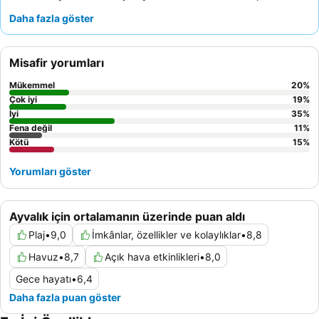
yaştan misafir için eğlence sağlar. Misafirler,
yardımsever ve
Daha fazla göster
güler yüzlü personeli
ile çeşitli ve kaliteli
açık büfe kahvaltı ve
akşam yemeklerini
sürekli olarak övmektedir. Daha sakin bir
deneyim için bahçe manzaralı bir oda talep etmeyi
Misafir yorumları
düşünebilirsiniz.
Mükemmel
20
%
Çok iyi
19
%
İyi
35
%
Fena değil
11
%
Kötü
15
%
Yorumları göster
Ayvalık için ortalamanın üzerinde puan aldı
Plaj
•
9,0
İmkânlar, özellikler ve kolaylıklar
•
8,8
Havuz
•
8,7
Açık hava etkinlikleri
•
8,0
Gece hayatı
•
6,4
Daha fazla puan göster