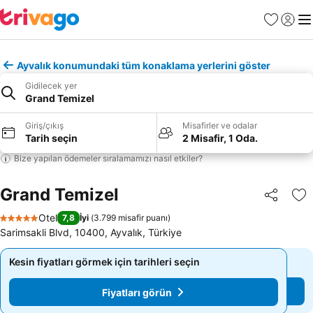
Favoriler
Giriş y
Me
Ayvalık konumundaki tüm konaklama yerlerini göster
Gidilecek yer
Grand Temizel
Giriş/çıkış
Misafirler ve odalar
Tarih seçin
2 Misafir, 1 Oda.
Bize yapılan ödemeler sıralamamızı nasıl etkiler?
Grand Temizel
Paylaş
Fa
Otel
7,8
İyi
(
3.799 misafir puanı
)
5 Yıldız
Sarimsakli Blvd, 10400, Ayvalık, Türkiye
Kesin fiyatları görmek için tarihleri seçin
Kesin fiyatları görmek için tarihleri seçin
Fiyatları görün
Fiyatları görün