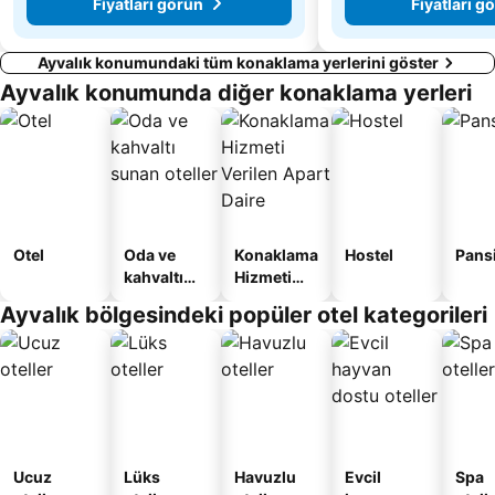
Fiyatları görün
Fiyatları g
Ayvalık konumundaki tüm konaklama yerlerini göster
Ayvalık konumunda diğer konaklama yerleri
Otel
Oda ve
Konaklama
Hostel
Pans
kahvaltı
Hizmeti
sunan
Verilen
Ayvalık bölgesindeki popüler otel kategorileri
oteller
Apart
Daire
Ucuz
Lüks
Havuzlu
Evcil
Spa