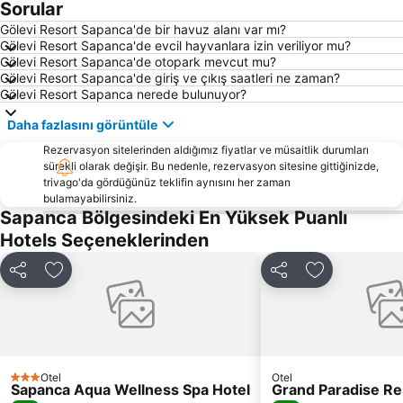
Sorular
Adapazarı Tren Garı
Kaynarca
Gölevi Resort Sapanca'de bir havuz alanı var mı?
Kemaliye
İstanbuldere Alabalık Evi
Gölevi Resort Sapanca'de evcil hayvanlara izin veriliyor mu?
Gölevi Resort Sapanca'de otopark mevcut mu?
Karamürsel Altınkemer Halk Plajı
Fethiye Caddesi
Gölevi Resort Sapanca'de giriş ve çıkış saatleri ne zaman?
Natürköy
Büyükderbent Tren Garı
Gölevi Resort Sapanca nerede bulunuyor?
Kocaeli Fuarı
Kocaeli Cengiz Topel Havalimanı
Daha fazlasını görüntüle
Tüpraş
Ali Fuat Paşa Tren Garı
Rezervasyon sitelerinden aldığımız fiyatlar ve müsaitlik durumları
Eker Lokantası
Regional Cultures Fair
sürekli olarak değişir. Bu nedenle, rezervasyon sitesine gittiğinizde,
trivago'da gördüğünüz teklifin aynısını her zaman
bulamayabilirsiniz.
Sapanca Bölgesindeki En Yüksek Puanlı
Hotels Seçeneklerinden
Paylaş
Favorilerime ekle
Paylaş
Favorilerime 
Otel
Otel
3 Yıldız
Sapanca Aqua Wellness Spa Hotel
Grand Paradise Re