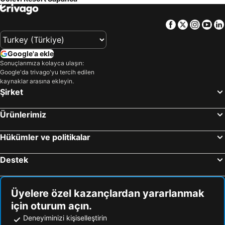
Facebook
Twitter
Insta
Yo
Google'a ekle
Sonuçlarımıza kolayca ulaşın:
Google'da trivago'yu tercih edilen
kaynaklar arasına ekleyin.
Şirket
Ürünlerimiz
Hükümler ve politikalar
Destek
Üyelere özel kazançlardan yararlanmak
için oturum açın.
Deneyiminizi kişiselleştirin