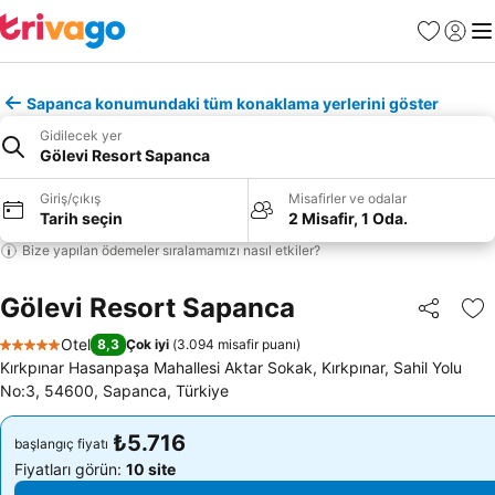
Favoriler
Giriş y
Me
Sapanca konumundaki tüm konaklama yerlerini göster
Gidilecek yer
Gölevi Resort Sapanca
Giriş/çıkış
Misafirler ve odalar
Tarih seçin
2 Misafir, 1 Oda.
Bize yapılan ödemeler sıralamamızı nasıl etkiler?
Gölevi Resort Sapanca
Paylaş
Fa
Otel
8,3
Çok iyi
(
3.094 misafir puanı
)
5 Yıldız
Kırkpınar Hasanpaşa Mahallesi Aktar Sokak, Kırkpınar, Sahil Yolu
No:3, 54600, Sapanca, Türkiye
₺5.716
₺5.716
başlangıç fiyatı
başlangıç fiyatı
Fiyatları görün:
10 site
Fiyatları görün:
10 site