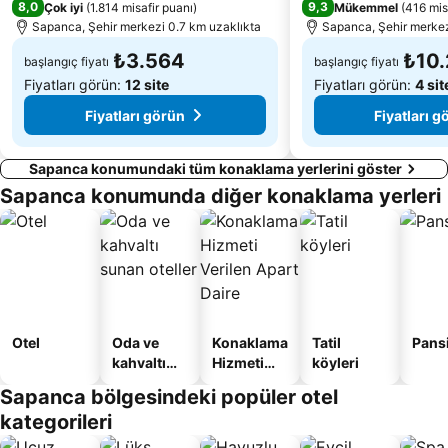
8,0
9,3
Çok iyi
(
1.814 misafir puanı
)
Mükemmel
(
416 mis
Sapanca, Şehir merkezi 0.7 km uzaklıkta
Sapanca, Şehir merkez
₺3.564
₺10
başlangıç fiyatı
başlangıç fiyatı
Fiyatları görün:
12 site
Fiyatları görün:
4 sit
Fiyatları görün
Fiyatları g
Sapanca konumundaki tüm konaklama yerlerini göster
Sapanca konumunda diğer konaklama yerleri
Otel
Oda ve
Konaklama
Tatil
Pans
kahvaltı
Hizmeti
köyleri
sunan
Verilen
Sapanca bölgesindeki popüler otel
oteller
Apart
kategorileri
Daire