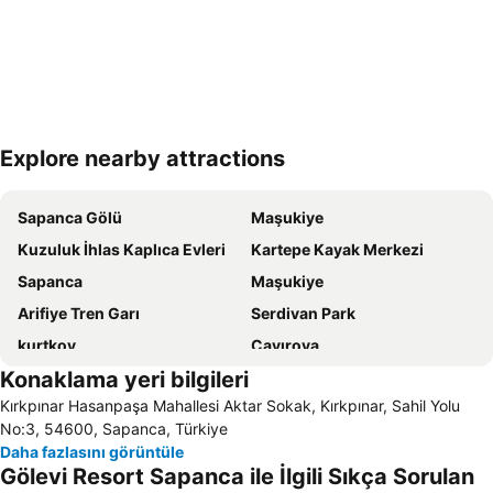
Explore nearby attractions
Haritayı genişlet
Sapanca Gölü
Maşukiye
Kuzuluk İhlas Kaplıca Evleri
Kartepe Kayak Merkezi
Sapanca
Maşukiye
Arifiye Tren Garı
Serdivan Park
kurtkoy
Çayırova
Konaklama yeri bilgileri
Green Park Resort – Kartepe
Dilovası
Kırkpınar Hasanpaşa Mahallesi Aktar Sokak, Kırkpınar, Sahil Yolu
Kartepe
İzmit Otobüs Terminali
No:3, 54600, Sapanca, Türkiye
Sakarya Otobüs Terminali
Çark Сaddesi
Daha fazlasını görüntüle
Gölevi Resort Sapanca ile İlgili Sıkça Sorulan
Aqua Park
İzmit Tren Garı