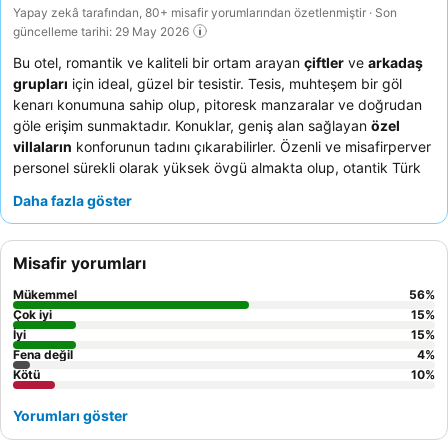
Yapay zekâ tarafından, 80+ misafir yorumlarından özetlenmiştir · Son
güncelleme tarihi: 29 May 2026
Bu otel, romantik ve kaliteli bir ortam arayan
çiftler
ve
arkadaş
grupları
için ideal, güzel bir tesistir. Tesis, muhteşem bir göl
kenarı konumuna sahip olup, pitoresk manzaralar ve doğrudan
göle erişim sunmaktadır. Konuklar, geniş alan sağlayan
özel
villaların
konforunun tadını çıkarabilirler. Özenli ve misafirperver
personel sürekli olarak yüksek övgü almakta olup, otantik Türk
lezzetleriyle sunulan
enfes kahvaltı
özellikle dikkat çekmektedir.
Daha fazla göster
Gerçekten sakin bir deneyim için
göl manzaralı
bir oda talep
etmeyi düşünebilirsiniz.
Misafir yorumları
Mükemmel
56
%
Çok iyi
15
%
İyi
15
%
Fena değil
4
%
Kötü
10
%
Yorumları göster