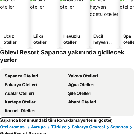
Ucuz
Lüks
Havuzlu
Evcil
Spa
oteller
oteller
oteller
hayvan
otelle
dostu
Gölevi Resort Sapanca yakınında gidilecek
oteller
yerler
Sapanca Otelleri
Yalova Otelleri
Sakarya Otelleri
Ağva Otelleri
Adalar Otelleri
Şile Otelleri
Kartepe Otelleri
Abant Otelleri
Kocaeli Otelleri
Sapanca konumundaki tüm konaklama yerlerini göster
Otel araması
Avrupa
Türkiye
Sakarya Çevresi
Sapanca
Gölevi Resort Sapanca