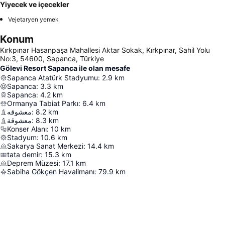
Yiyecek ve içecekler
Vejetaryen yemek
Konum
Kırkpınar Hasanpaşa Mahallesi Aktar Sokak, Kırkpınar, Sahil Yolu
No:3, 54600, Sapanca, Türkiye
Gölevi Resort Sapanca ile olan mesafe
Sapanca Atatürk Stadyumu
:
2.9
km
Sapanca
:
3.3
km
Sapanca
:
4.2
km
Ormanya Tabiat Parkı
:
6.4
km
معشوقه
:
8.2
km
معشوقة
:
8.3
km
Konser Alanı
:
10
km
Stadyum
:
10.6
km
Sakarya Sanat Merkezi
:
14.4
km
tata demir
:
15.3
km
Deprem Müzesi
:
17.1
km
Sabiha Gökçen Havalimanı
:
79.9
km