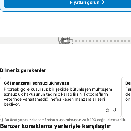
Fiyatları görün
Fiyatları görün
1 / 99
Bilmeniz gerekenler
Göl manzaralı sonsuzluk havuzu
Be
Pitoresk gölle kusursuz bir şekilde bütünleşen muhteşem
Far
sonsuzluk havuzunun tadını çıkarabilirsin. Fotoğrafların
de
yeterince yansıtamadığı nefes kesen manzaralar seni
ön
bekliyor.
Bu özet yapay zeka tarafından oluşturulmuştur ve %100 doğru olmayabilir.
Benzer konaklama yerleriyle karşılaştır