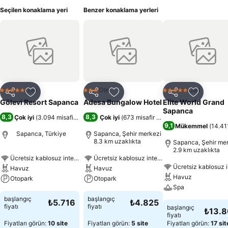
Seçilen konaklama yeri
Benzer konaklama yerleri
Otel
Otel
Otel
5 Yıldız
3 Yıldız
5 Yıldız
Paylaş
Favorilerime ekle
Paylaş
Favorilerime ekle
Paylaş
Favoriler
Gölevi Resort Sapanca
Adesa Bungalow Hotel
Elite World Grand
Sapanca
8,3
8,3
Çok iyi
(
3.094 misafir puanı
)
Çok iyi
(
673 misafir puanı
)
9,1
Mükemmel
(
14.41
Sapanca, Türkiye
Sapanca, Şehir merkezi
8.3 km uzaklıkta
Sapanca, Şehir me
2.9 km uzaklıkta
Ücretsiz kablosuz internet
Ücretsiz kablosuz internet
Ücretsiz kablosuz i
Havuz
Havuz
Havuz
Otopark
Otopark
Spa
başlangıç
başlangıç
₺5.716
₺4.825
fiyatı
fiyatı
başlangıç
₺13.
fiyatı
Fiyatları görün:
10 site
Fiyatları görün:
5 site
Fiyatları görün:
17 sit